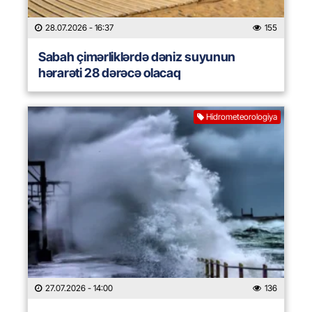
28.07.2026
- 16:37
155
Sabah çimərliklərdə dəniz suyunun
hərarəti 28 dərəcə olacaq
Hidrometeorologiya
27.07.2026
- 14:00
136