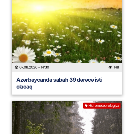
07.08.2026
- 14:30
148
Azərbaycanda sabah 39 dərəcə isti
olacaq
Hidrometeorologiya