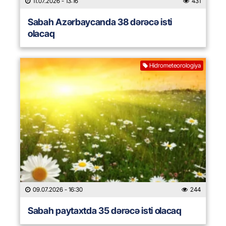
11.07.2026
- 13:16
431
Sabah Azərbaycanda 38 dərəcə isti
olacaq
Hidrometeorologiya
09.07.2026
- 16:30
244
Sabah paytaxtda 35 dərəcə isti olacaq