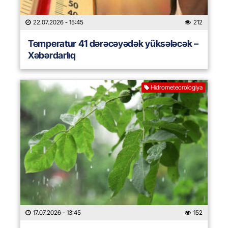
22.07.2026
- 15:45
212
Temperatur 41 dərəcəyədək yüksələcək –
Xəbərdarlıq
Hidrometeorologiya
17.07.2026
- 13:45
152