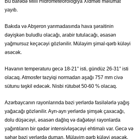
Bu barədə Milli Hidrometeorologiya Xidməti məlumat
yayıb.
Bakıda və Abşeron yarımadasında hava şəraitinin
dəyişkən buludlu olacağı, arabir tutulacağı, əsasən
yağmursuz keçəcəyi gözlənilir. Mülayim şimal-qərb küləyi
əsəcək.
Havanın temperaturu gecə 18-21° isti, gündüz 26-31° isti
olacaq. Atmosfer təzyiqi normadan aşağı 757 mm civə
sütunu təşkil edəcək. Nisbi rütubət 50-60 % olacaq.
Azərbaycanın rayonlarında bəzi yerlərdə fasilələrlə yağış
yağacağı gözlənilir. Ayrı-ayrı yerlərdə şimşək çaxacağı,
dolu düşəcəyi, əsasən dağlıq və dağətəyi rayonlarda
yağıntıların bir qədər intensivləşəcəyi ehtimalı var. Gecə və
səhər bəzi yerlərdə duman. Mülayim qərb küləyi əsəcək.