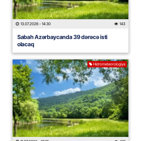
13.07.2026
- 14:30
143
Sabah Azərbaycanda 39 dərəcə isti
olacaq
Hidrometeorologiya