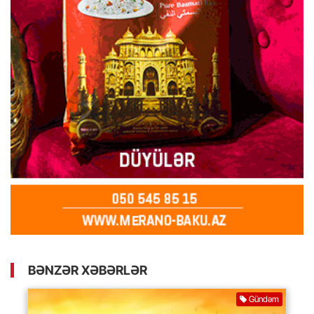
BƏNZƏR XƏBƏRLƏR
Gündəm