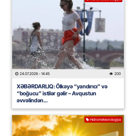
24.07.2026
- 14:45
200
XƏBƏRDARLIQ: Ölkəyə “yandırıcı” və
“boğucu” istilər gəlir – Avqustun
əvvəlindən…
Hidrometeorologiya