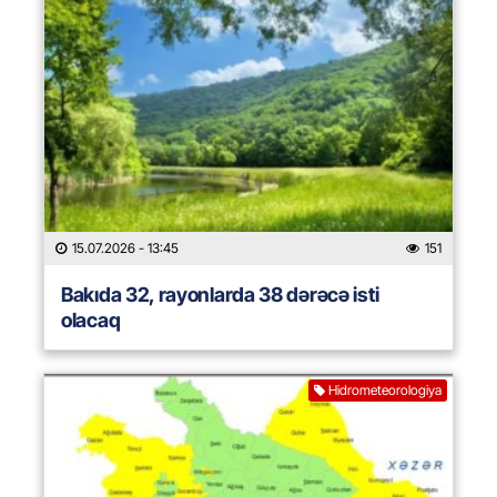
15.07.2026
- 13:45
151
Bakıda 32, rayonlarda 38 dərəcə isti
olacaq
Hidrometeorologiya