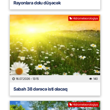
Rayonlara dolu düşəcək
Hidrometeorologiya
16.07.2026
- 13:15
140
Sabah 38 dərəcə isti olacaq
Hidrometeorologiya