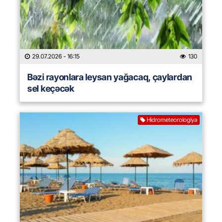
29.07.2026
- 16:15
130
Bəzi rayonlara leysan yağacaq, çaylardan
sel keçəcək
Hidrometeorologiya