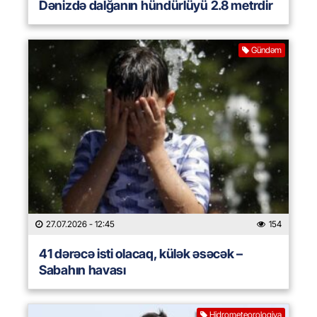
Dənizdə dalğanın hündürlüyü 2.8 metrdir
Gündəm
27.07.2026
- 12:45
154
41 dərəcə isti olacaq, külək əsəcək –
Sabahın havası
Hidrometeorologiya