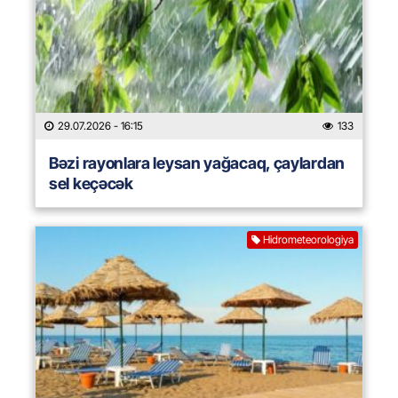
29.07.2026
- 16:15
133
Bəzi rayonlara leysan yağacaq, çaylardan
sel keçəcək
Hidrometeorologiya