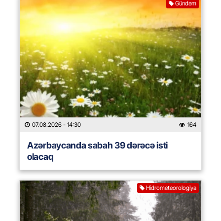
Gündəm
07.08.2026
- 14:30
164
Azərbaycanda sabah 39 dərəcə isti
olacaq
Hidrometeorologiya