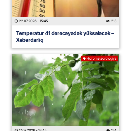
22.07.2026
- 15:45
213
Temperatur 41 dərəcəyədək yüksələcək –
Xəbərdarlıq
Hidrometeorologiya
17.07.2026
- 13:45
154