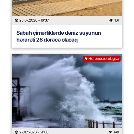
28.07.2026
- 16:37
161
Sabah çimərliklərdə dəniz suyunun
hərarəti 28 dərəcə olacaq
Hidrometeorologiya
27.07.2026
- 14:00
140