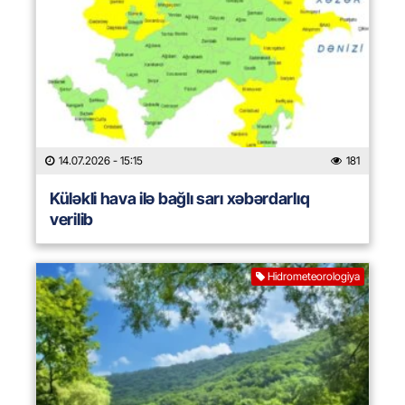
14.07.2026
- 15:15
181
Küləkli hava ilə bağlı sarı xəbərdarlıq
verilib
Hidrometeorologiya