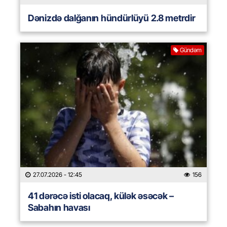
Dənizdə dalğanın hündürlüyü 2.8 metrdir
Gündəm
27.07.2026
- 12:45
156
41 dərəcə isti olacaq, külək əsəcək –
Sabahın havası