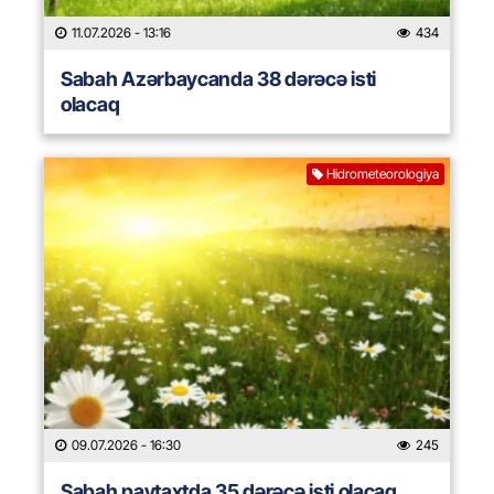
11.07.2026
- 13:16
434
Sabah Azərbaycanda 38 dərəcə isti
olacaq
Hidrometeorologiya
09.07.2026
- 16:30
245
Sabah paytaxtda 35 dərəcə isti olacaq