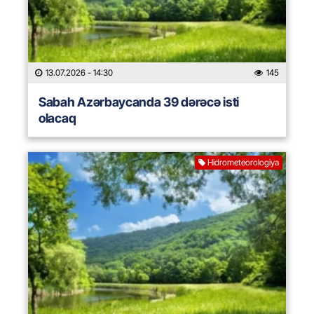
13.07.2026
- 14:30
145
Sabah Azərbaycanda 39 dərəcə isti
olacaq
Hidrometeorologiya