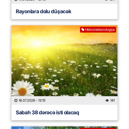
Rayonlara dolu düşəcək
Hidrometeorologiya
16.07.2026
- 13:15
141
Sabah 38 dərəcə isti olacaq