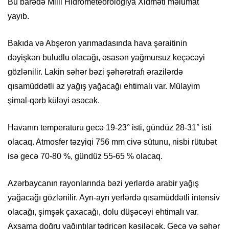
Bu barədə Milli Hidrometeorologiya Xidməti məlumat
yayıb.
Bakıda və Abşeron yarımadasında hava şəraitinin
dəyişkən buludlu olacağı, əsasən yağmursuz keçəcəyi
gözlənilir. Lakin səhər bəzi şəhərətrafı ərazilərdə
qısamüddətli az yağış yağacağı ehtimalı var. Mülayim
şimal-qərb küləyi əsəcək.
Havanın temperaturu gecə 19-23° isti, gündüz 28-31° isti
olacaq. Atmosfer təzyiqi 756 mm civə sütunu, nisbi rütubət
isə gecə 70-80 %, gündüz 55-65 % olacaq.
Azərbaycanın rayonlarında bəzi yerlərdə arabir yağış
yağacağı gözlənilir. Ayrı-ayrı yerlərdə qısamüddətli intensiv
olacağı, şimşək çaxacağı, dolu düşəcəyi ehtimalı var.
Axşama doğru yağıntılar tədricən kəsiləcək. Gecə və səhər