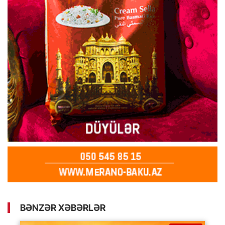
BƏNZƏR XƏBƏRLƏR