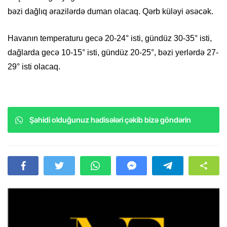
bəzi dağlıq ərazilərdə duman olacaq. Qərb küləyi əsəcək.
Havanın temperaturu gecə 20-24° isti, gündüz 30-35° isti,
dağlarda gecə 10-15° isti, gündüz 20-25°, bəzi yerlərdə 27-
29° isti olacaq.
Şahidi olduğunuz hadisələri çəkib bizə göndərin