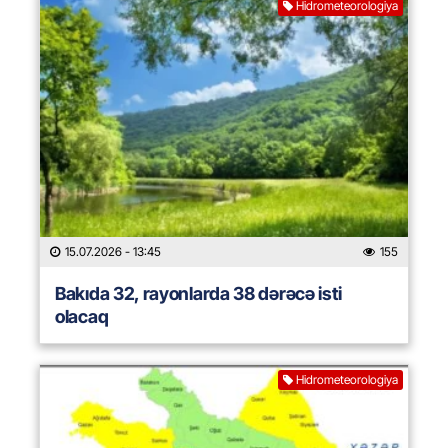
Hidrometeorologiya
15.07.2026
- 13:45
155
Bakıda 32, rayonlarda 38 dərəcə isti
olacaq
Hidrometeorologiya