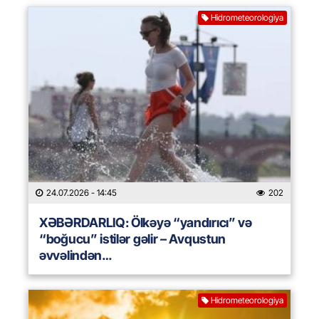
Hidrometeorologiya
24.07.2026
- 14:45
202
XƏBƏRDARLIQ: Ölkəyə “yandırıcı” və
“boğucu” istilər gəlir – Avqustun
əvvəlindən…
Hidrometeorologiya