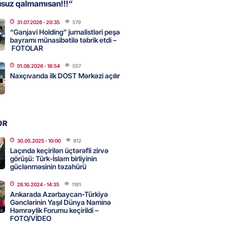
usuz qalmamısan!!!“
31.07.2026
- 20:35
579
, Səudiyyə Ərəbistanı və
“Ganjavi Holding” jurnalistləri peşə
an arasında Məkkə müdafiə
bayramı münasibətilə təbrik etdi –
FOTOLAR
imzalanıb
2026
- 15:15
65
01.08.2026
- 18:54
557
Naxçıvanda ilk DOST Mərkəzi açılır
Ukraynaya bu silahı verməkdən
etdi: ABŞ-ın özünün bu raketlərə
ı var
OR
2026
- 15:00
77
30.05.2025
- 10:00
812
Laçında keçirilən üçtərəfli zirvə
görüşü: Türk-İslam birliyinin
güclənməsinin təzahürü
bolçu İran millisindən İMTİNA
u ölkəni seçdilər
28.10.2024
- 14:35
1181
Ankarada Azərbaycan-Türkiyə
2026
- 14:45
80
Gənclərinin Yaşıl Dünya Naminə
Həmrəylik Forumu keçirildi –
FOTO/VİDEO