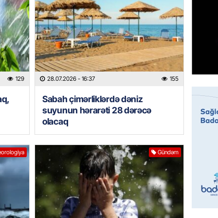
07.08.
MANŞET
Mişust
deyib?
07.08.
129
28.07.2026
- 16:37
155
GÜNDƏM
aq,
Sabah çimərliklərdə dəniz
Prezid
suyunun hərarəti 28 dərəcə
ilə ba
olacaq
07.08.
GÜNDƏM
orologiya
Gündəm
Prezide
SƏRƏ
07.08.
ÖZƏL