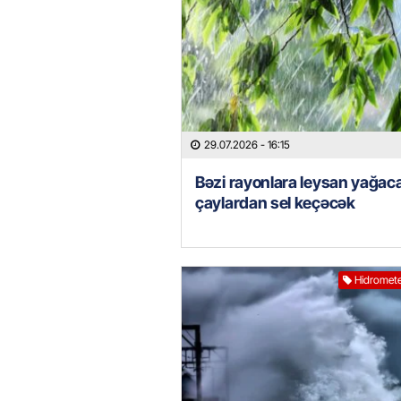
29.07.2026
- 16:15
Bəzi rayonlara leysan yağac
çaylardan sel keçəcək
Hidromete