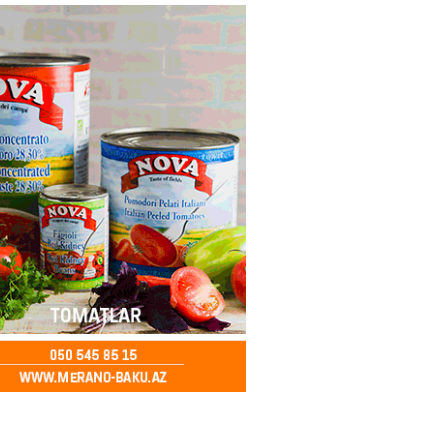
ycanda Media və Yayım Şurası
dı
2026
- 13:00
73
Abdullayevaya yüksək vəzifə
2026
- 12:45
88
n İssık-Kul gölündən gəzinti
unu paylaşıb
2026
- 12:30
66
u rayonunda 70 min manat
də elektrik naqilləri oğurlayan
xlanılıb