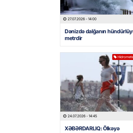
27.07.2026
- 14:00
Dənizdə dalğanın hündürlüy
metrdir
Hidromete
24.07.2026
- 14:45
XƏBƏRDARLIQ: Ölkəyə