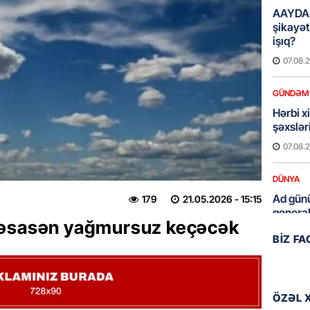
AAYDA-
şikayət
işıq?
07.08.
GÜNDƏM
Hərbi x
şəxslə
07.08.
DÜNYA
Ad günü
179
21.05.2026
- 15:15
general
 əsasən yağmursuz keçəcək
07.08.
BIZ F
ÖZƏL
95 yaşl
bağlı q
ÖZƏL 