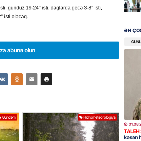
“Liverp
i, gündüz 19-24° isti, dağlarda gecə 3-8° isti,
07.08.
 isti olacaq.
HADISƏ
ƏN ÇO
Tovuzda
qardaşı
GÜN
ıza abunə olun
07.08.
GÜNDƏM
Türkiyə
milyon 
xərclər
07.08.
GÜNDƏM
Gündəm
Hidrometeorologiya
Malayzi
01.08.
Dosye
TALEH
07.08.
kəsən 