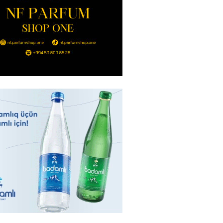
2026
- 14:00
87
in avtomobildə Paşinyana nə
2026
- 13:45
84
entdən Abel Məhərrəmovun oğlu
ğlı SƏRƏNCAM
2026
- 13:30
88
ntdən Xəzər Fərhadov ilə bağlı
NCAM
2026
- 13:15
69