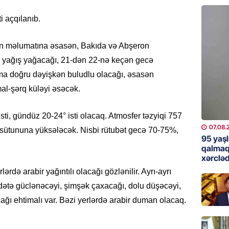
günə xə
07.08.
i açqılanıb.
BANNER
nin məlumatına əsasən, Bakıda və Abşeron
Çin qız
r yağış yağacağı, 21-dən 22-nə keçən gecə
07.08.
ama doğru dəyişkən buludlu olacağı, əsasən
al-şərq küləyi əsəcək.
GÜNDƏM
Ülviyyə
ti, gündüz 20-24° isti olacaq. Atmosfer təzyiqi 757
07.08.
07.08.
ütununa yüksələcək. Nisbi rütubət gecə 70-75%,
95 yaşl
MANŞET
qalmaq
xərcləd
“Birgə 
əhəmiy
rdə arabir yağıntılı olacağı gözlənilir. Ayrı-ayrı
dətə güclənəcəyi, şimşək çaxacağı, dolu düşəcəyi,
07.08.
ağı ehtimalı var. Bəzi yerlərdə arabir duman olacaq.
İDMAN
Albani