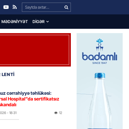
Search…
MƏDƏNIYYƏT
DIGƏR
 LENTİ
uz cərrahiyyə təhlükəsi:
sal Hospital”da sertifikatsız
skandalı
2026
- 18:31
12