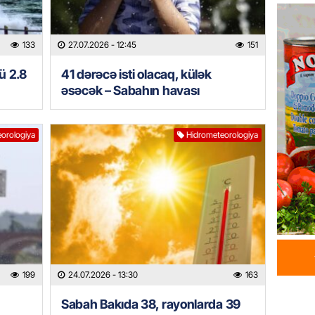
Azərba
yaradıl
133
27.07.2026
- 12:45
151
07.08.
ü 2.8
41 dərəcə isti olacaq, külək
GÜNDƏM
əsəcək – Sabahın havası
Aytən 
verildi
07.08.
orologiya
Hidrometeorologiya
GÜNDƏM
Paşinya
videos
07.08.
HADISƏ
Sabunç
199
24.07.2026
- 13:30
163
dəyərin
şəxs sa
Sabah Bakıda 38, rayonlarda 39