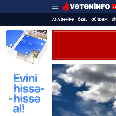
ANA SƏHIFƏ
ÖZƏL
GÜNDƏM
SI