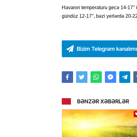
Havanın temperaturu gecə 14-17° ist
gündüz 12-17°, bəzi yerlərdə 20-22°
Bizim Telegram kanalım
BƏNZƏR XƏBƏRLƏR