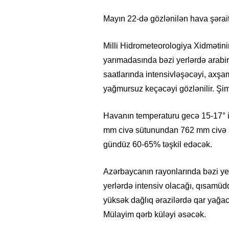
Mayın 22-də gözlənilən hava şərait
Milli Hidrometeorologiya Xidməti
yarımadasında bəzi yerlərdə arabi
saatlarında intensivləşəcəyi, axş
yağmursuz keçəcəyi gözlənilir. Şim
Havanın temperaturu gecə 15-17° is
mm civə sütunundan 762 mm civə s
gündüz 60-65% təşkil edəcək.
Azərbaycanın rayonlarında bəzi yerlə
yerlərdə intensiv olacağı, qısamüd
yüksək dağlıq ərazilərdə qar yağac
Mülayim qərb küləyi əsəcək.