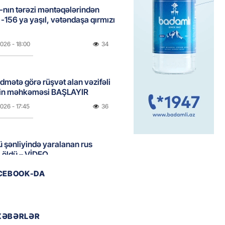
nın tərəzi məntəqələrindən
 -156 ya yaşıl, vətəndaşa qırmızı
2026
- 18:00
34
idmətə görə rüşvət alan vəzifəli
rin məhkəməsi BAŞLAYIR
2026
- 17:45
36
 şənliyində yaralanan rus
 öldü – VİDEO
2026
- 17:30
48
ACEBOOK-DA
ı qadının milyonluq mirası ilə
almaqal: 546 min manatı 20
XƏBƏRLƏR