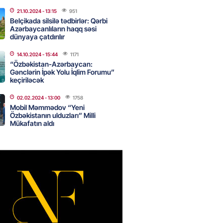
canda sabah 39 dərəcə isti
21.10.2024
- 13:15
951
Belçikada silsilə tədbirlər: Qərbi
Azərbaycanlıların haqq səsi
2026
- 14:30
79
dünyaya çatdırılır
14.10.2024
- 15:44
1171
“Özbəkistan-Azərbaycan:
Gənclərin İpək Yolu İqlim Forumu”
 Biznes-dən mikro biznes
keçiriləcək
nə 5%-dək endirim
2026
- 14:28
78
02.02.2024
- 13:00
1758
Mobil Məmmədov “Yeni
Özbəkistanın ulduzları” Milli
Mükafatın aldı
ıtda avtomobil qaçıran və
kdə mobil telefon oğurlayan
 saxlanılıb
2026
- 14:15
83
 karta istədiyiniz qədər
 edə bilərsiniz – VİDEO