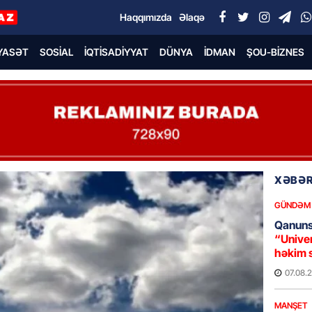
Haqqımızda
Əlaqə
YASƏT
SOSIAL
İQTISADIYYAT
DÜNYA
İDMAN
ŞOU-BIZNES
XƏBƏR
GÜNDƏM
Qanuns
“Univer
həkim 
07.08.
MANŞET