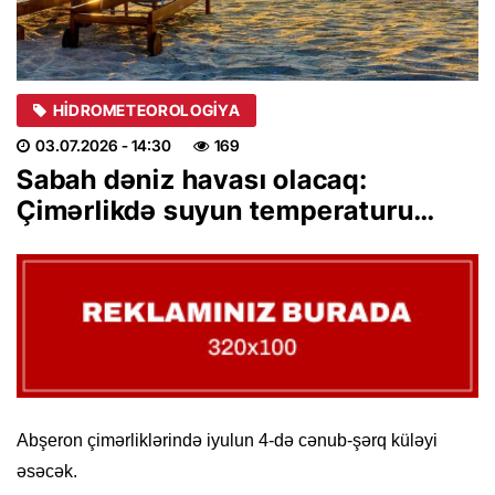
HIDROMETEOROLOGIYA
03.07.2026
- 14:30
169
Sabah dəniz havası olacaq:
Çimərlikdə suyun temperaturu…
Abşeron çimərliklərində iyulun 4-də cənub-şərq küləyi
əsəcək.