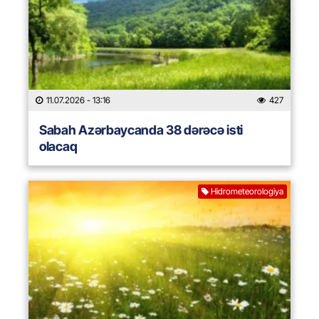
11.07.2026
- 13:16
427
Sabah Azərbaycanda 38 dərəcə isti
olacaq
Hidrometeorologiya