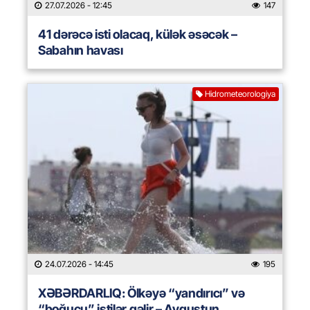
27.07.2026
- 12:45
147
41 dərəcə isti olacaq, külək əsəcək –
Sabahın havası
Hidrometeorologiya
24.07.2026
- 14:45
195
XƏBƏRDARLIQ: Ölkəyə “yandırıcı” və
“boğucu” istilər gəlir – Avqustun