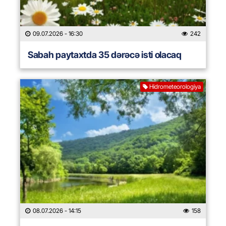
09.07.2026
- 16:30
242
Sabah paytaxtda 35 dərəcə isti olacaq
Hidrometeorologiya
08.07.2026
- 14:15
158