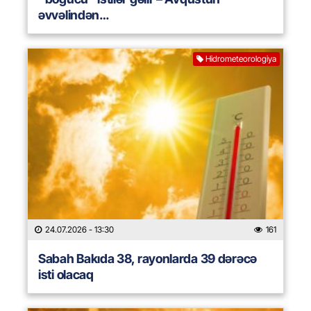
əvvəlindən…
Hidrometeorologiya
24.07.2026
- 13:30
161
Sabah Bakıda 38, rayonlarda 39 dərəcə
isti olacaq