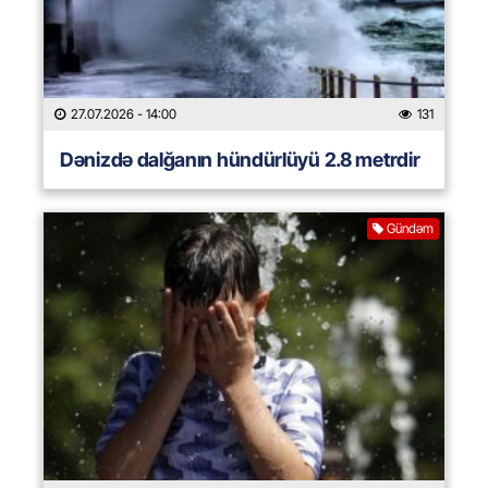
27.07.2026
- 14:00
131
Dənizdə dalğanın hündürlüyü 2.8 metrdir
Gündəm