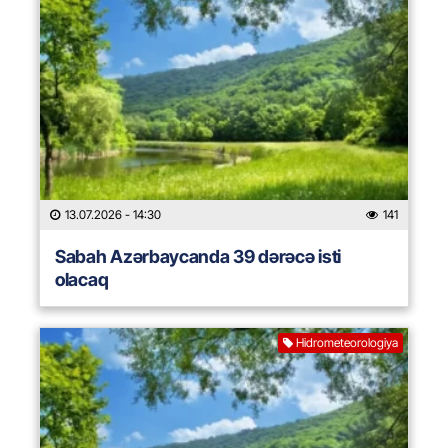
13.07.2026
- 14:30
141
Sabah Azərbaycanda 39 dərəcə isti
olacaq
Hidrometeorologiya