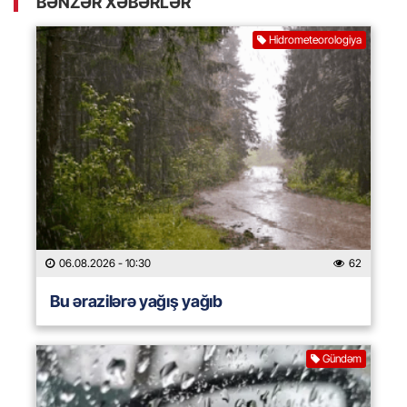
BƏNZƏR XƏBƏRLƏR
Hidrometeorologiya
06.08.2026
- 10:30
62
Bu ərazilərə yağış yağıb
Gündəm