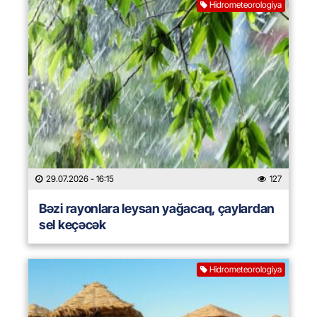
Hidrometeorologiya
29.07.2026
- 16:15
127
Bəzi rayonlara leysan yağacaq, çaylardan
sel keçəcək
Hidrometeorologiya