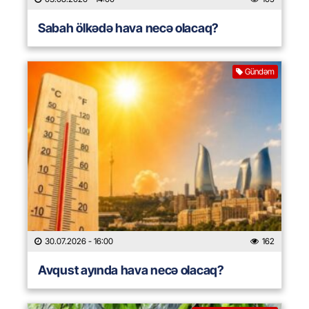
Sabah ölkədə hava necə olacaq?
Gündəm
30.07.2026
- 16:00
162
Avqust ayında hava necə olacaq?