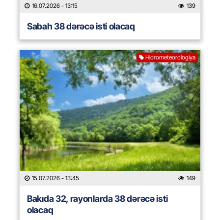
16.07.2026
- 13:15
139
Sabah 38 dərəcə isti olacaq
Hidrometeorologiya
15.07.2026
- 13:45
149
Bakıda 32, rayonlarda 38 dərəcə isti
olacaq