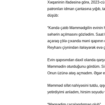
Xəqaninin ifadəsinə görə, 2023-cü 
patronları idman çantasına yığıb, 
düşüb:
“Kəndə çatıb Məmmədgilin evinin hə
səhərin açılmasını gözlədim. Saa
açaraq çölə çıxanda məni qapının q
Reyhanı çiynindən itələyərək evə g
Evin qapısından daxil olanda qarşı
Məmmədin oturduğunu gördüm. Sila
Onun üzünə atəş açmadım. Əgər elə
Məmməd sifət nahiyəsini tutdu, qı
yetirdiyimi anladım, hirsim soyudu 
“Məqsədim cəzalandırmaq olub”