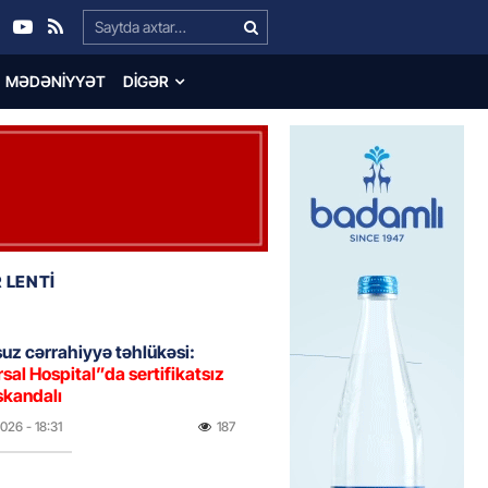
Search…
MƏDƏNIYYƏT
DIGƏR
 LENTİ
uz cərrahiyyə təhlükəsi:
sal Hospital”da sertifikatsız
skandalı
2026
- 18:31
187