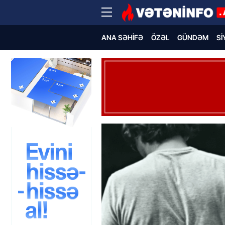
ANA SƏHIFƏ
ÖZƏL
GÜNDƏM
SI