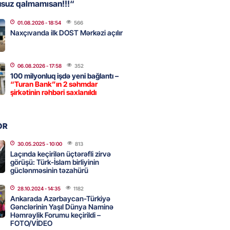
usuz qalmamısan!!!“
01.08.2026
- 18:54
566
, Səudiyyə Ərəbistanı və
Naxçıvanda ilk DOST Mərkəzi açılır
an arasında Məkkə müdafiə
imzalanıb
2026
- 15:15
99
06.08.2026
- 17:58
352
100 milyonluq işdə yeni bağlantı –
“Turan Bank”ın 2 səhmdar
şirkətinin rəhbəri saxlanıldı
Ukraynaya bu silahı verməkdən
etdi: ABŞ-ın özünün bu raketlərə
ı var
OR
2026
- 15:00
111
30.05.2025
- 10:00
813
Laçında keçirilən üçtərəfli zirvə
görüşü: Türk-İslam birliyinin
güclənməsinin təzahürü
bolçu İran millisindən İMTİNA
u ölkəni seçdilər
28.10.2024
- 14:35
1182
Ankarada Azərbaycan-Türkiyə
2026
- 14:45
118
Gənclərinin Yaşıl Dünya Naminə
Həmrəylik Forumu keçirildi –
FOTO/VİDEO