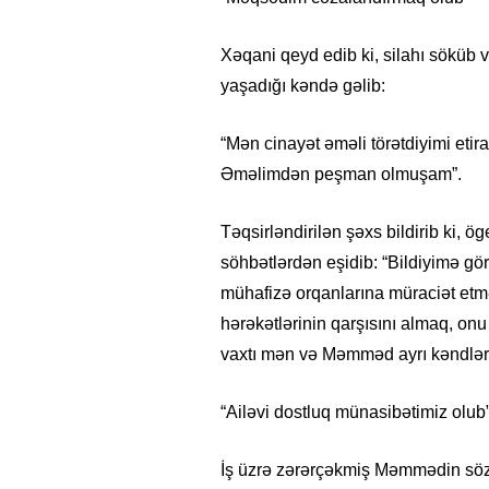
Xəqani qeyd edib ki, silahı söküb 
yaşadığı kəndə gəlib:
“Mən cinayət əməli törətdiyimi etira
Əməlimdən peşman olmuşam”.
Təqsirləndirilən şəxs bildirib ki, 
söhbətlərdən eşidib: “Bildiyimə gö
mühafizə orqanlarına müraciət et
hərəkətlərinin qarşısını almaq, o
vaxtı mən və Məmməd ayrı kəndlər
“Ailəvi dostluq münasibətimiz olub
İş üzrə zərərçəkmiş Məmmədin sözl