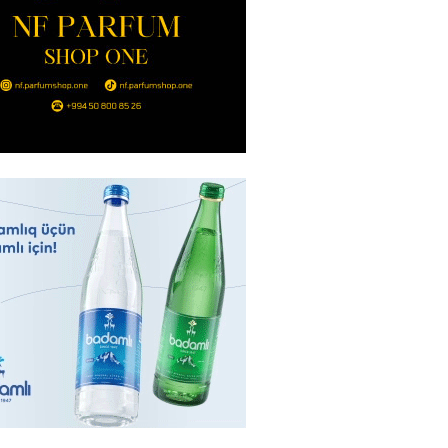
2026
- 14:00
122
in avtomobildə Paşinyana nə
2026
- 13:45
116
entdən Abel Məhərrəmovun oğlu
ğlı SƏRƏNCAM
2026
- 13:30
98
ntdən Xəzər Fərhadov ilə bağlı
NCAM
2026
- 13:15
77