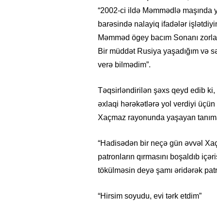
“2002-ci ildə Məmmədlə maşında yo
barəsində nalayiq ifadələr işlətd
Məmməd ögey bacım Sonanı zorlad
Bir müddət Rusiya yaşadığım və s
verə bilmədim”.
Təqsirləndirilən şəxs qeyd edib ki
əxlaqi hərəkətlərə yol verdiyi üç
Xaçmaz rayonunda yaşayan tanımadı
“Hadisədən bir neçə gün əvvəl X
patronların qırmasını boşaldıb içə
tökülməsin deyə şamı əridərək patr
“Hirsim soyudu, evi tərk etdim”