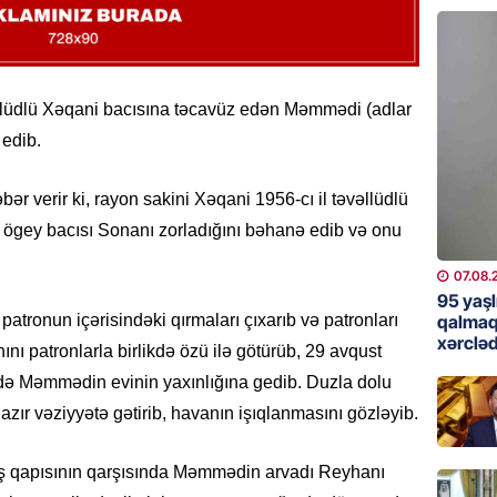
günə xə
07.08.
BANNER
llüdlü Xəqani bacısına təcavüz edən Məmmədi (adlar
Çin qız
 edib.
07.08.
bər verir ki, rayon sakini Xəqani 1956-cı il təvəllüdlü
GÜNDƏM
ögey bacısı Sonanı zorladığını bəhanə edib və onu
Ülviyyə
07.08.
07.08.
95 yaşl
MANŞET
qalmaq
patronun içərisindəki qırmaları çıxarıb və patronları
xərcləd
“Birgə 
ını patronlarla birlikdə özü ilə götürüb, 29 avqust
əhəmiy
ndə Məmmədin evinin yaxınlığına gedib. Duzla dolu
07.08.
hazır vəziyyətə gətirib, havanın işıqlanmasını gözləyib.
İDMAN
riş qapısının qarşısında Məmmədin arvadı Reyhanı
Albani