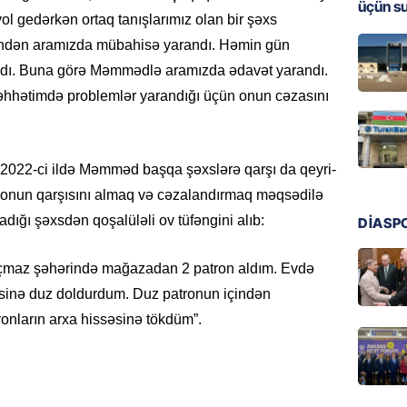
üçün s
l gedərkən ortaq tanışlarımız olan bir şəxs
MANŞET
iyindən aramızda mübahisə yarandı. Həmin gün
Türkiyə
Pakist
ı. Buna görə Məmmədlə aramızda ədavət yarandı.
sazişi 
əhhətimdə problemlər yarandığı üçün onun cəzasını
07.08.
ÖZƏL
, 2022-ci ildə Məmməd başqa şəxslərə qarşı da qeyri-
Tramp 
ün onun qarşısını almaq və cəzalandırmaq məqsədilə
imtina 
ehtiyac
ğı şəxsdən qoşalüləli ov tüfəngini alıb:
DİASP
07.08.
açmaz şəhərində mağazadan 2 patron aldım. Evdə
ÖZƏL
risinə duz doldurdum. Duz patronun içindən
İki fut
onların arxa hissəsinə tökdüm”.
ETDİ:
B
07.08.
GÜNDƏM