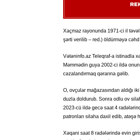
Xaçmaz rayonunda 1971-ci il təvə
şərti verilib – red.) öldürməyə cəhd
Vətəninfo.az Teleqraf-a istinadla xə
Məmmədin guya 2002-ci ildə onun 
cəzalandırmaq qərarına gəlib.
O, ovçular mağazasından aldığı iki 
duzla doldurub. Sonra odlu ov silah
2023-cü ildə gecə saat 4 radələri
patronları silaha daxil edib, atəşə 
Xəqani saat 8 radələrində evin gi