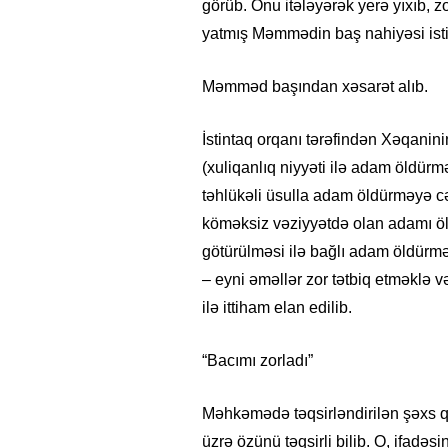
görüb. Onu itələyərək yerə yıxıb, 
yatmış Məmmədin baş nahiyəsi isti
Məmməd başından xəsarət alıb.
İstintaq orqanı tərəfindən Xəqanin
(xuliqanlıq niyyəti ilə adam öldürm
təhlükəli üsulla adam öldürməyə cə
köməksiz vəziyyətdə olan adamı ö
götürülməsi ilə bağlı adam öldürm
– eyni əməllər zor tətbiq etməklə v
ilə ittiham elan edilib.
“Bacımı zorladı”
Məhkəmədə təqsirləndirilən şəxs q
üzrə özünü təqsirli bilib. O, ifadəs