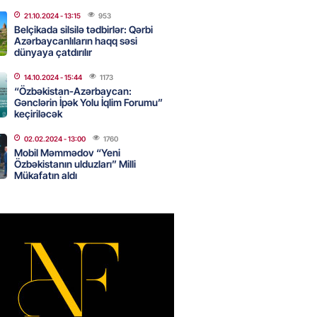
canda sabah 39 dərəcə isti
21.10.2024
- 13:15
953
Belçikada silsilə tədbirlər: Qərbi
Azərbaycanlıların haqq səsi
2026
- 14:30
116
dünyaya çatdırılır
14.10.2024
- 15:44
1173
“Özbəkistan-Azərbaycan:
Gənclərin İpək Yolu İqlim Forumu”
 Biznes-dən mikro biznes
keçiriləcək
nə 5%-dək endirim
2026
- 14:28
112
02.02.2024
- 13:00
1760
Mobil Məmmədov “Yeni
Özbəkistanın ulduzları” Milli
Mükafatın aldı
ıtda avtomobil qaçıran və
kdə mobil telefon oğurlayan
 saxlanılıb
2026
- 14:15
119
 karta istədiyiniz qədər
 edə bilərsiniz – VİDEO