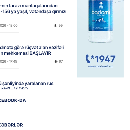
nın tərəzi məntəqələrindən
 -156 ya yaşıl, vətəndaşa qırmızı
2026
- 18:00
99
idmətə görə rüşvət alan vəzifəli
rin məhkəməsi BAŞLAYIR
2026
- 17:45
97
 şənliyində yaralanan rus
 öldü – VİDEO
2026
- 17:30
147
ACEBOOK-DA
ı qadının milyonluq mirası ilə
almaqal: 546 min manatı 20
XƏBƏRLƏR