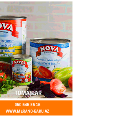
ycanda Media və Yayım Şurası
dı
2026
- 13:00
78
Abdullayevaya yüksək vəzifə
2026
- 12:45
97
n İssık-Kul gölündən gəzinti
unu paylaşıb
2026
- 12:30
73
u rayonunda 70 min manat
də elektrik naqilləri oğurlayan
xlanılıb