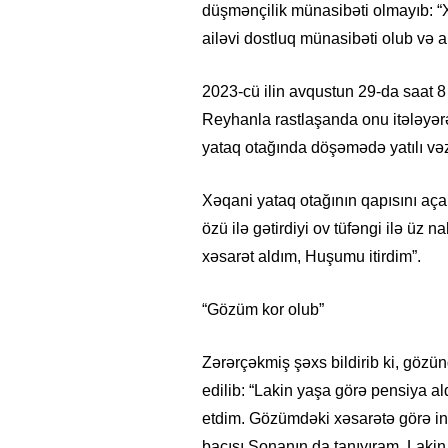
düşmənçilik münasibəti olmayıb: “
ailəvi dostluq münasibəti olub və a
2023-cü ilin avqustun 29-da saat 
Reyhanla rastlaşanda onu itələyərə
yataq otağında döşəmədə yatılı və
Xəqani yataq otağının qapısını a
özü ilə gətirdiyi ov tüfəngi ilə üz
xəsarət aldım, Huşumu itirdim”.
“Gözüm kor olub”
Zərərçəkmiş şəxs bildirib ki, gözün
edilib: “Lakin yaşa görə pensiya a
etdim. Gözümdəki xəsarətə görə in
bacısı Sonanın da tanıyıram. Laki