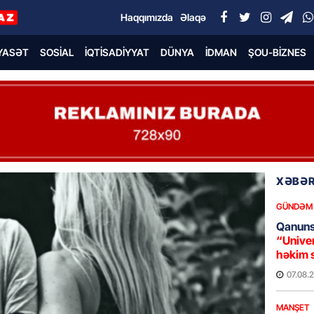
Haqqımızda
Əlaqə
YASƏT
SOSIAL
İQTISADIYYAT
DÜNYA
İDMAN
ŞOU-BIZNES
XƏBƏR
GÜNDƏM
Qanuns
“Univer
həkim 
07.08.
MANŞET