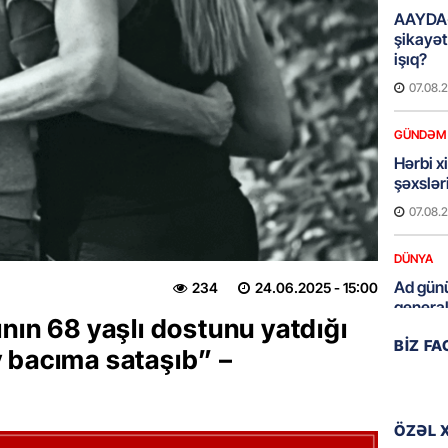
AAYDA-
şikayət
işıq?
07.08.
GÜNDƏM
Hərbi x
şəxslə
07.08.
DÜNYA
Ad günü
234
24.06.2025
- 15:00
general
nın 68 yaşlı dostunu yatdığı
07.08.
BIZ F
 bacıma sataşıb” –
ÖZƏL
95 yaşl
bağlı q
ÖZƏL 