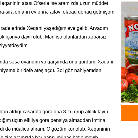
Xəqaninin atası Əfsərlə isə aramızda uzun müddət
Azərba
yaradıl
ra-sıra onların evlərinə ailəvi olaraq qonaq getmişəm.
07.08.
8 radələrində Xəqani yaşadığım evə gəlib. Arvadım
GÜNDƏM
k içəriyə daxil olub. Mən isə olanlardan xəbərsiz
Aytən 
ziyyətdəydim.
verildi
07.08.
çanda səsə oyandım və qarşımda onu gördüm. Xəqani
 nahiyəmə bir dəfə atəş açdı. Sol göz nahiyəmdən
GÜNDƏM
Paşinya
videos
07.08.
HADISƏ
dən aldığı xəsarətə görə ona 3-cü qrup əlillik təyin
Sabunç
ldığım üçün əlilliyə görə pensiya almaqdan imtina
dəyərin
di də müalicə alıram. O gözüm kor olub. Xəqaninin
şəxs sa
n bizim aramızda hər hansı münasibət olmayıb.