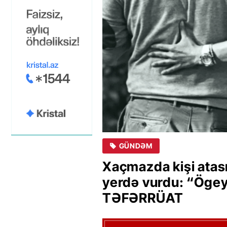
GÜNDƏM
Xaçmazda kişi atası
yerdə vurdu: “Ögey
TƏFƏRRÜAT