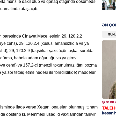
zorla mənzilə daxil olub və qonaq otağında döşəmədə
“Liverp
qamətində atəş açıb.
07.08.
HADISƏ
ƏN ÇO
Tovuzda
qardaşı
GÜN
in barəsində Cinayət Məcəlləsinin 29, 120.2.2
07.08.
əyə cəhs), 29, 120.2.4 (xüsusi amansızlıqla və ya
hd), 29, 120.2.9 (təqsirkar şəxs üçün aşkar surətdə
GÜNDƏM
ldürmə, habelə adam oğurluğu və ya girov
Türkiyə
əyə cəhd) və 157.2-ci (mənzil toxunulmazlığını pozma
milyon 
xərclər
ə ya zor tətbiq etmə hədəsi ilə törədildikdə) maddələri
07.08.
GÜNDƏM
Malayzi
01.08.
Dosye
ismində ifadə verən Xəqani ona elan olunmuş ittiham
TALEH
07.08.
kəsən 
ində göstərib ki, Məmmədi uşaqlıq vaxtlarından tanıyır: