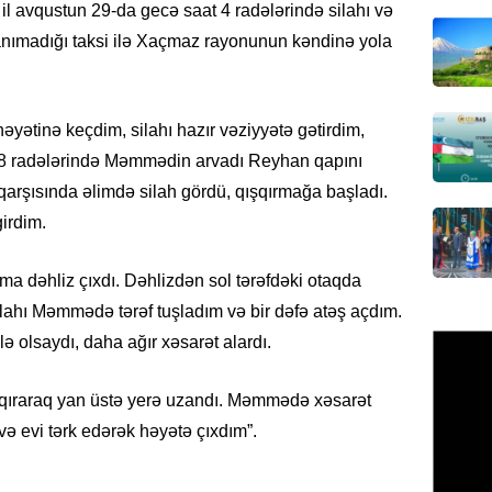
il avqustun 29-da gecə saat 4 radələrində silahı və
Azərbay
tanımadığı taksi ilə Xaçmaz rayonunun kəndinə yola
olacaq
07.08.
yətinə keçdim, silahı hazır vəziyyətə gətirdim,
REKLAM
Birbank
t 8 radələrində Məmmədin arvadı Reyhan qapını
krediti
arşısında əlimdə silah gördü, qışqırmağa başladı.
07.08.
irdim.
HADISƏ
ma dəhliz çıxdı. Dəhlizdən sol tərəfdəki otaqda
Sumqay
hı Məmmədə tərəf tuşladım və bir dəfə atəş açdım.
çimərli
şəxslər
 olsaydı, daha ağır xəsarət alardı.
07.08.
şqıraraq yan üstə yerə uzandı. Məmmədə xəsarət
GÜNDƏM
və evi tərk edərək həyətə çıxdım”.
Kartdan
köçürmə