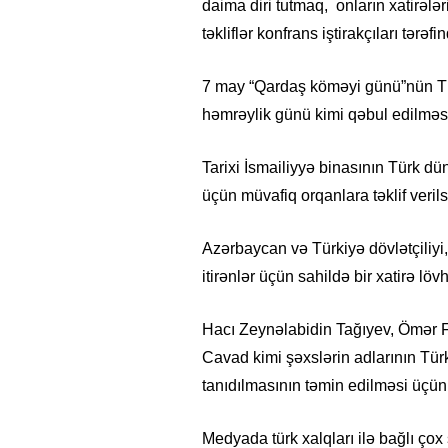
daima diri tutmaq, onların xatirələ
təkliflər konfrans iştirakçıları tərə
7 may “Qardaş köməyi günü”nün Tür
həmrəylik günü kimi qəbul edilməsi 
Tarixi İsmailiyyə binasının Türk d
üçün müvafiq orqanlara təklif verils
Azərbaycan və Türkiyə dövlətçiliyi
itirənlər üçün sahildə bir xatirə lö
Hacı Zeynəlabidin Tağıyev, Ömər
Cavad kimi şəxslərin adlarının Türk
tanıdılmasının təmin edilməsi üçün 
Medyada türk xalqları ilə bağlı ço