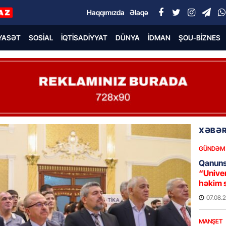
Haqqımızda
Əlaqə
YASƏT
SOSIAL
İQTISADIYYAT
DÜNYA
İDMAN
ŞOU-BIZNES
XƏBƏR
GÜNDƏM
Qanuns
“Univer
həkim 
07.08.
MANŞET