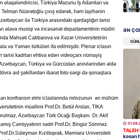
n əlaqələndiricisi, Türkiyə Məzunu İş Adamları və
“Liverp
. Telman Nüsrətoğlu çıxış edərək, həm layihənin
07.08.
ərbaycan ilə Türkiyə arasındakı qardaşlığın tarixi
HADISƏ
ndan əlavə musiqi və incəsənət departamentinin müdiri
ƏN ÇO
Tovuzda
tında Məhsəti Cabbarova və Xəzər Universitetinin
qardaşı
GÜN
a və Yəmən türküləri ifa edilmişdir. Plenar iclasın
07.08.
n tarixi kadrları ehtiva edən videoçarx nümayiş
 Azərbaycan, Türkiyə və Gürcüstan arxivlərindən əldə
GÜNDƏM
övrə aid şəkillərdən ibarət foto-sərgi də qonaqlara
Türkiyə
milyon 
xərclər
07.08.
lan konfransın elmi iclaslarında mövzunun ən mühüm
versitetinin müəllimi Prof.Dr. Betül Arslan, TİKA
GÜNDƏM
orulmaz, Azərbaycan Türk Ocağı Başkanı Dr. Akif
Malayzi
01.08.
ıqamış Cəmiyyətinin sədri Prof.Dr. Bingür Sönməz.
Dosye
TALEH
 Prof.Dr.Süleyman Kızıltoprak, Mərmərə Universiteti
07.08.
kəsən 