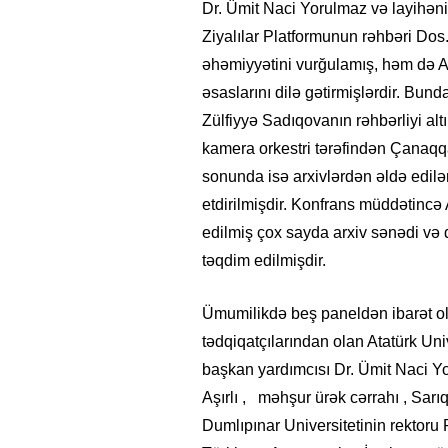
Dr. Ümit Naci Yorulmaz və layihəni
Ziyalılar Platformunun rəhbəri Dos
əhəmiyyətini vurğulamış, həm də Az
əsaslarını dilə gətirmişlərdir. Bu
Zülfiyyə Sadıqovanın rəhbərliyi al
kamera orkestri tərəfindən Çanaqqal
sonunda isə arxivlərdən əldə edilə
etdirilmişdir. Konfrans müddətincə
edilmiş çox sayda arxiv sənədi və d
təqdim edilmişdir.
Ümumilikdə beş paneldən ibarət o
tədqiqatçılarından olan Atatürk Uni
başkan yardımcısı Dr. Ümit Naci Y
Aşırlı , məhşur ürək cərrahı , Sar
Dumlıpınar Universitetinin rektoru