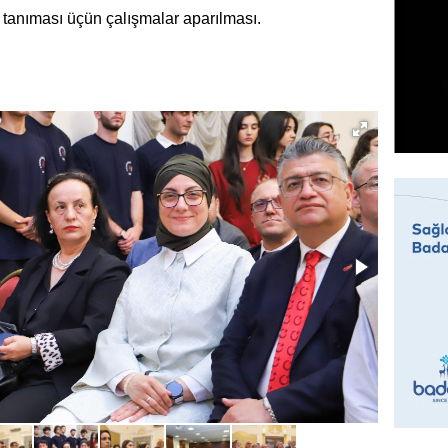
07.08.
n tanıması üçün çalışmalar aparılması.
MANŞET
Mişust
deyib?
07.08.
GÜNDƏM
Prezid
ilə ba
07.08.
GÜNDƏM
Prezide
SƏRƏ
07.08.
ÖZƏL