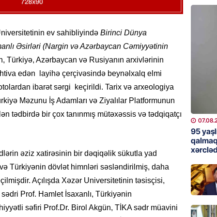
günə xə
07.08.
Universitetinin ev sahibliyində
Birinci Dünya
BANNER
lı Əsirləri (Nargin və Azərbaycan Cəmiyyətinin
Çin qız
n, Türkiyə, Azərbaycan və Rusiyanın arxivlərinin
07.08.
ehtiva edən layihə çerçivəsində beynəlxalq elmi
otolardan ibarət sərgi keçirildi. Tarix və arxeologiya
GÜNDƏM
rkiyə Məzunu İş Adamları və Ziyalılar Platformunun
Ülviyyə
ilən tədbirdə bir çox tanınmış mütəxəssis və tədqiqatçı
07.08.
07.08.
95 yaşl
MANŞET
qalmaq
xərcləd
“Birgə 
lərin əziz xatirəsinin bir dəqiqəlik sükutla yad
əhəmiy
və Türkiyənin dövlət himnləri səsləndirilmiş, daha
07.08.
ilmişdir. Açılışda Xəzər Universitetinin təsisçisi,
sədri Prof. Hamlet İsaxanlı, Türkiyənin
İDMAN
yyətli səfiri Prof.Dr. Birol Akgün, TİKA sədr müavini
Albani