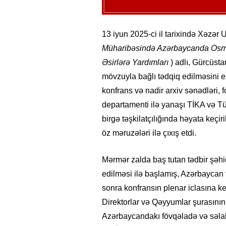
13 iyun 2025-ci il tarixində Xəzər 
Müharibəsində Azərbaycanda Osman
Əsirlərə Yardımları
) adlı, Gürcüsta
mövzuyla bağlı tədqiq edilməsini 
konfrans və nadir arxiv sənədləri, f
departamenti ilə yanaşı TİKA və Tü
birgə təşkilatçılığında həyata keçir
öz məruzələri ilə çıxış etdi.
Mərmər zalda baş tutan tədbir şəhid
edilməsi ilə başlamış, Azərbaycan 
sonra konfransın plenar iclasına keç
Direktorlar və Qəyyumlar şurasının 
Azərbaycandakı fövqəladə və səlahi