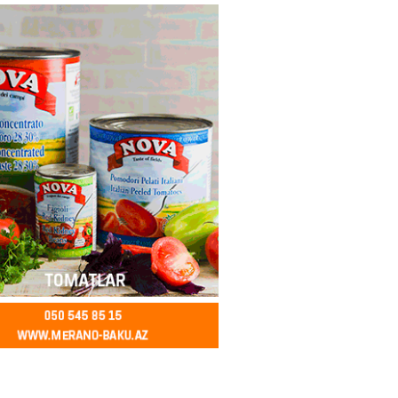
ycanda Media və Yayım Şurası
dı
2026
- 13:00
75
Abdullayevaya yüksək vəzifə
2026
- 12:45
93
n İssık-Kul gölündən gəzinti
unu paylaşıb
2026
- 12:30
70
u rayonunda 70 min manat
də elektrik naqilləri oğurlayan
xlanılıb