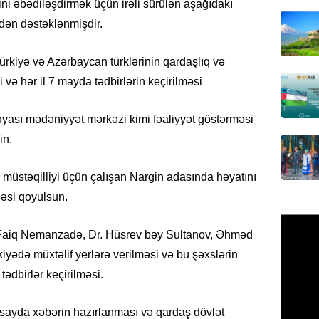
rini əbədiləşdirmək üçün irəli sürülən aşağıdakı
Azərbay
findən dəstəklənmişdir.
olacaq
07.08.
kiyə və Azərbaycan türklərinin qardaşlıq və
və hər il 7 mayda tədbirlərin keçirilməsi
REKLAM
Birbank
krediti
ünyası mədəniyyət mərkəzi kimi fəaliyyət göstərməsi
in.
07.08.
HADISƏ
, müstəqilliyi üçün çalışan Nargin adasında həyatını
Sumqay
vhəsi qoyulsun.
çimərli
şəxslər
 Faiq Nemanzadə, Dr. Hüsrev bəy Sultanov, Əhməd
07.08.
iyədə müxtəlif yerlərə verilməsi və bu şəxslərin
tədbirlər keçirilməsi.
GÜNDƏM
Kartdan
köçürmə
x sayda xəbərin hazırlanması və qardaş dövlət