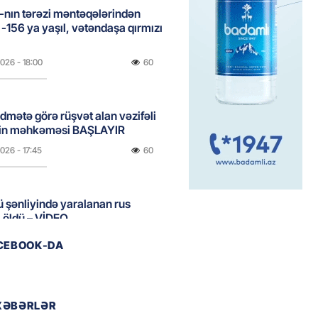
nın tərəzi məntəqələrindən
 -156 ya yaşıl, vətəndaşa qırmızı
2026
- 18:00
60
idmətə görə rüşvət alan vəzifəli
rin məhkəməsi BAŞLAYIR
2026
- 17:45
60
 şənliyində yaralanan rus
 öldü – VİDEO
2026
- 17:30
82
ACEBOOK-DA
ı qadının milyonluq mirası ilə
almaqal: 546 min manatı 20
XƏBƏRLƏR