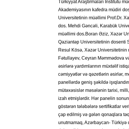
Türkiyyat Araştırmaları İnstitutu mü
Akademiyasının kafedra müdiri d
Universitetinin müəllimi Prof.Dr.
dos. Mehdi Gəncəli, Karabük Univer
müəllimi dos.Boran Əziz, Xəzər Uni
Qaziantəp Universitetinin dosenti S
Resul Kösə, Xəzər Universitetinin
Fətullayev, Ceyran Məmmədova və d
əsirlərə yardımlarının müxtəlif istiq
cəmiyyətlər və qəzetlərin əsirlər, m
panellərdə geniş şəkildə işıqlandı
mütəxəsislər məsələnin tarixi, milli
izah etmişlərdir. Hər panelin sonun
göstərən tələbələrə sertifikatlar v
çap edilmiş və gələn qonaqlara tə
unutmamaq, Azərbaycan- Türkiyə qar