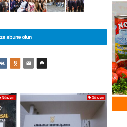
Azərba
yaradıl
07.08.
GÜNDƏM
ıza abunə olun
Aytən 
verildi
07.08.
GÜNDƏM
Paşinya
videos
07.08.
Gündəm
Gündəm
HADISƏ
Sabunç
dəyərin
şəxs sa