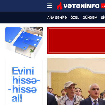
ANA SƏHIFƏ
ÖZƏL
GÜNDƏM
SI