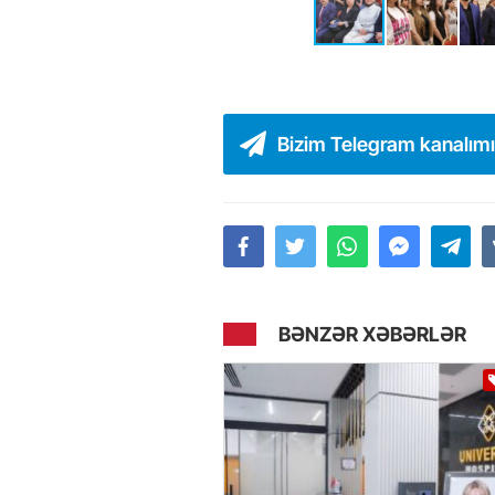
Bizim Telegram kanalım
BƏNZƏR XƏBƏRLƏR