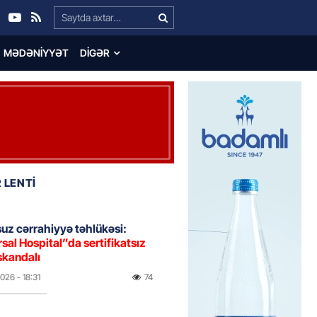
Search…
MƏDƏNIYYƏT
DIGƏR
 LENTİ
uz cərrahiyyə təhlükəsi:
sal Hospital”da sertifikatsız
skandalı
2026
- 18:31
74