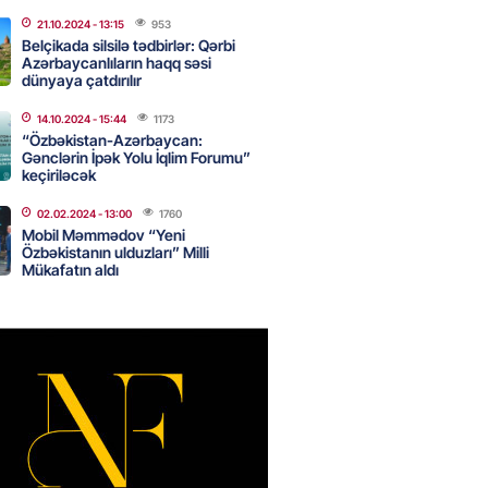
canda sabah 39 dərəcə isti
21.10.2024
- 13:15
953
Belçikada silsilə tədbirlər: Qərbi
Azərbaycanlıların haqq səsi
2026
- 14:30
92
dünyaya çatdırılır
14.10.2024
- 15:44
1173
“Özbəkistan-Azərbaycan:
Gənclərin İpək Yolu İqlim Forumu”
 Biznes-dən mikro biznes
keçiriləcək
nə 5%-dək endirim
2026
- 14:28
89
02.02.2024
- 13:00
1760
Mobil Məmmədov “Yeni
Özbəkistanın ulduzları” Milli
Mükafatın aldı
ıtda avtomobil qaçıran və
kdə mobil telefon oğurlayan
 saxlanılıb
2026
- 14:15
95
 karta istədiyiniz qədər
 edə bilərsiniz – VİDEO