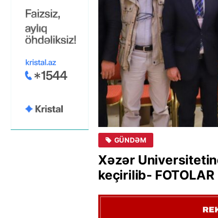
GÜNDƏM
Xəzər Universiteti
keçirilib- FOT