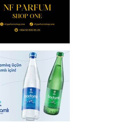
2026
- 14:00
98
in avtomobildə Paşinyana nə
2026
- 13:45
94
entdən Abel Məhərrəmovun oğlu
ğlı SƏRƏNCAM
2026
- 13:30
96
ntdən Xəzər Fərhadov ilə bağlı
NCAM
2026
- 13:15
75