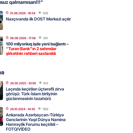
usuz qalmamısan!!!“
01.08.2026
- 18:54
559
, Səudiyyə Ərəbistanı və
Naxçıvanda ilk DOST Mərkəzi açılır
an arasında Məkkə müdafiə
imzalanıb
2026
- 15:15
76
06.08.2026
- 17:58
341
100 milyonluq işdə yeni bağlantı –
“Turan Bank”ın 2 səhmdar
şirkətinin rəhbəri saxlanıldı
Ukraynaya bu silahı verməkdən
etdi: ABŞ-ın özünün bu raketlərə
ı var
OR
2026
- 15:00
87
30.05.2025
- 10:00
813
Laçında keçirilən üçtərəfli zirvə
görüşü: Türk-İslam birliyinin
güclənməsinin təzahürü
bolçu İran millisindən İMTİNA
u ölkəni seçdilər
28.10.2024
- 14:35
1182
Ankarada Azərbaycan-Türkiyə
2026
- 14:45
95
Gənclərinin Yaşıl Dünya Naminə
Həmrəylik Forumu keçirildi –
FOTO/VİDEO