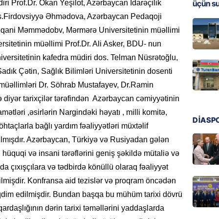
üçün s
diri Prof.Dr. Okan Yeşilot, Azərbaycan İdarəçilik
MANŞET
os.Firdovsiyyə Əhmədova, Azərbaycan Pedaqoji
Türkiyə
 Xəqani Məmmədobv, Mərmərə Universitetinin müəllimi
Pakist
sitetinin müəllimi Prof.Dr. Ali Asker, BDU- nun
sazişi 
versitetinin kafedra müdiri dos. Telman Nüsrətoğlu,
07.08.
adık Çətin, Sağlık Bilimləri Universitetinin dosenti
 müəllimləri Dr. Söhrab Mustafayev, Dr.Ramin
ÖZƏL
Tramp 
iyər tarixçilər tərəfindən Azərbaycan cəmiyyətinin
imtina 
amətləri ,əsirlərin Nargindəki həyatı , milli komitə,
ehtiyac
DİASP
öhtaçlarla bağlı yardım fəaliyyətləri müxtəlif
07.08.
rılmışdır. Azərbaycan, Türkiyə və Rusiyadan gələn
, hüquqi və insani tərəflərini geniş şəkildə mütaliə və
ÖZƏL
da çıxışçılara və tədbirdə könüllü olaraq fəaliyyət
İki fut
ETDİ:
B
erilmişdir. Konfransa aid tezislər və proqram öncədən
07.08.
qdim edilmişdir. Bundan başqa bu mühüm tarixi dövrü
daşlığının dərin tarixi təməllərini yaddaşlarda
GÜNDƏM