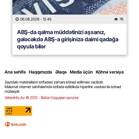
06.08.2026
- 12:45
76
ABŞ-da qalma müddətinizi aşsanız,
gələcəkdə ABŞ-a girişinizə daimi qadağa
qoyula bilər
Ana səhifə
Haqqımızda
Əlaqə
Media üçün
Köhnə versiya
Saytdakı materialların istifadəsi zamanı istinad edilməsi vacibdir.
Məlumat internet səhifələrində istifadə edildikdə hiperlink vasitəsi ilə istinad
mütləqdir.
Veteninfo.Az © 2012 - Bütün hüquqları qorunur.