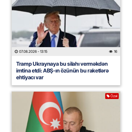
07.08.2026
- 13:15
16
Tramp Ukraynaya bu silahı verməkdən
imtina etdi: ABŞ-ın özünün bu raketlərə
ehtiyacı var
Özəl