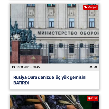
Manşet
07.08.2026
- 10:45
78
Rusiya Qara dənizdə üç yük gəmisini
BATIRDI
Özəl