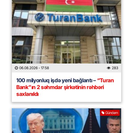
06.08.2026
- 17:58
283
100 milyonluq işdə yeni bağlantı –
“Turan
Bank”ın 2 səhmdar şirkətinin rəhbəri
saxlanıldı
Gündəm