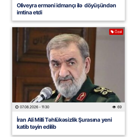
Oliveyra erməni idmançı ilə döyüşündən
imtina etdi
Özəl
07.08.2026
- 11:30
69
İran Ali Milli Təhlükəsizlik Şurasına yeni
katib təyin edilib