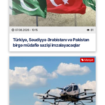
07.08.2026
- 10:15
81
Türkiyə, Səudiyyə Ərəbistanı və Pakistan
birgə müdafiə sazişi imzalayacaqlar
Manşet