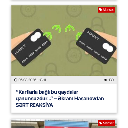
Manşet
06.08.2026
- 18:11
130
“Kartlarla bağlı bu qaydalar
qanunsuzdur…” – Əkrəm Həsənovdan
SƏRT REAKSİYA
Manşet