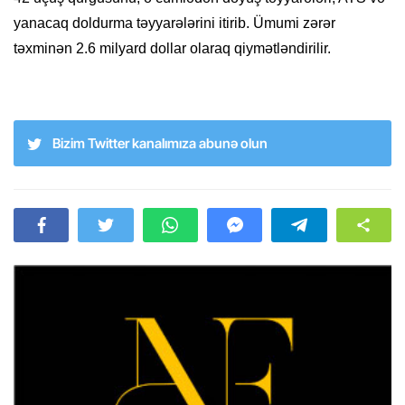
yanacaq doldurma təyyarələrini itirib. Ümumi zərər
təxminən 2.6 milyard dollar olaraq qiymətləndirilir.
Bizim Twitter kanalımıza abunə olun