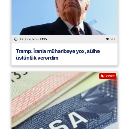
06.08.2026
- 13:15
90
Tramp: İranla müharibəyə yox, sülhə
üstünlük verərdim
Banner