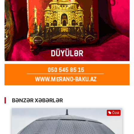
BƏNZƏR XƏBƏRLƏR
Özəl