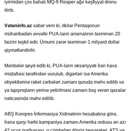
iyirmidən çox bahalı MQ-9 Reaper ağır kəşfiyyat dronu
itirib.
Vətəninfo.az
xəbər verir ki, itkilər Pentaqonun
müharibədən əvvəlki PUA-ların arsenalının təxminən 20
faizini təşkil edir. Ümumi zərər təxminən 1 milyard dollar
qiymətləndirilir.
Mənbələr qeyd edib ki, PUA-ların əksəriyyəti İran hava
müdafiəsi tərəfindən vurulub, digərləri isə Amerika
obyektlərinə raket zərbələri zamanı quruda məhv edilib və
ya tapşırıqların yerinə yetirilməsi zamanı baş verən qəzalar
nəticəsində məhv edilib.
ABŞ Konqres İnformasiya Xidmətinin hesabatına görə,
İrana qarşı hərbi kampaniya zamanı Amerika ordusu ən azı
42 uçuş qurğusunu, o cümlədən döyüş təyyarələri, ATS və