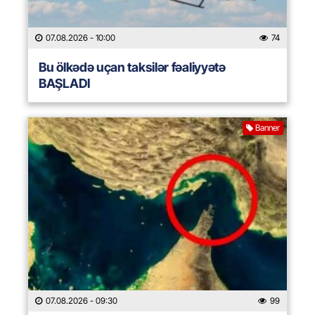
07.08.2026
- 10:00
74
Bu ölkədə uçan taksilər fəaliyyətə
BAŞLADI
Banner
07.08.2026
- 09:30
99