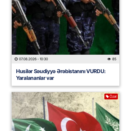
07.08.2026
- 10:30
85
Husilər Səudiyyə Ərəbistanını VURDU:
Yaralananlar var
Özəl