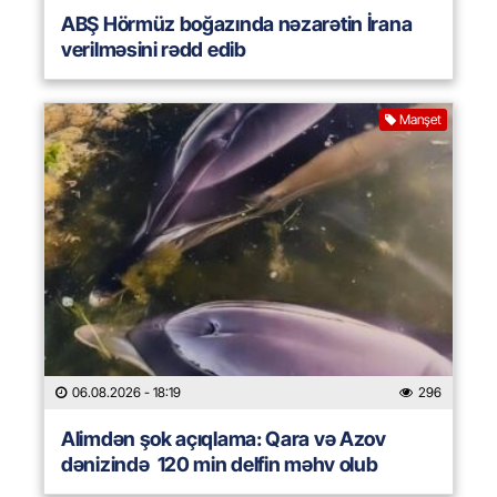
ABŞ Hörmüz boğazında nəzarətin İrana
verilməsini rədd edib
Manşet
06.08.2026
- 18:19
296
Alimdən şok açıqlama: Qara və Azov
dənizində 120 min delfin məhv olub