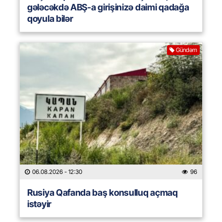
gələcəkdə ABŞ-a girişinizə daimi qadağa
qoyula bilər
Gündəm
06.08.2026
- 12:30
96
Rusiya Qafanda baş konsulluq açmaq
istəyir