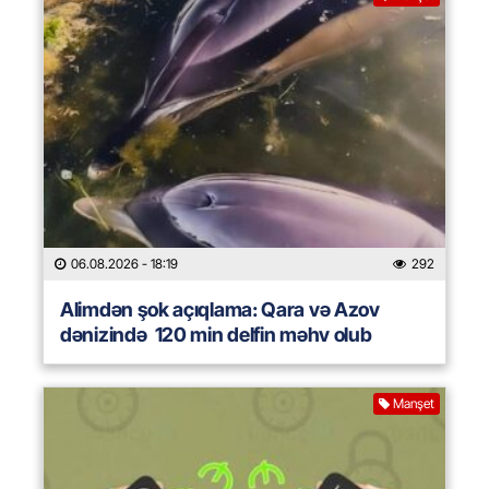
06.08.2026
- 18:19
292
Alimdən şok açıqlama: Qara və Azov
dənizində 120 min delfin məhv olub
Manşet