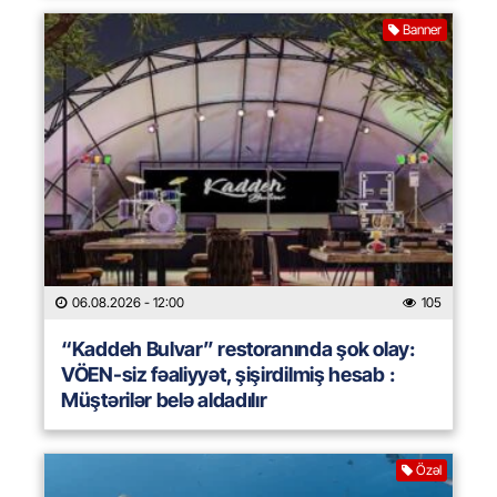
Banner
06.08.2026
- 12:00
105
“Kaddeh Bulvar” restoranında şok olay:
VÖEN-siz fəaliyyət, şişirdilmiş hesab :
Müştərilər belə aldadılır
Özəl