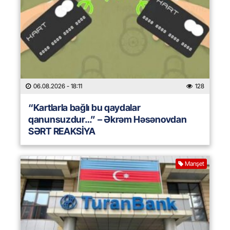
06.08.2026
- 18:11
128
“Kartlarla bağlı bu qaydalar
qanunsuzdur…” – Əkrəm Həsənovdan
SƏRT REAKSİYA
Manşet