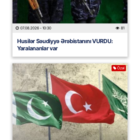
07.08.2026
- 10:30
81
Husilər Səudiyyə Ərəbistanını VURDU:
Yaralananlar var
Özəl