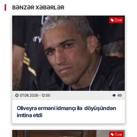
BƏNZƏR XƏBƏRLƏR
Özəl
07.08.2026
- 12:00
49
Oliveyra erməni idmançı ilə döyüşündən
imtina etdi
Özəl