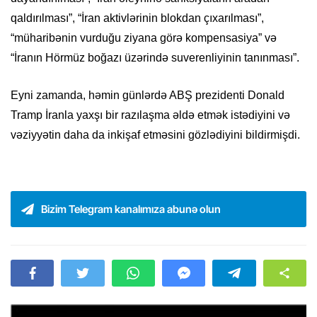
qaldırılması”, “İran aktivlərinin blokdan çıxarılması”,
“müharibənin vurduğu ziyana görə kompensasiya” və
“İranın Hörmüz boğazı üzərində suverenliyinin tanınması”.
Eyni zamanda, həmin günlərdə ABŞ prezidenti Donald
Tramp İranla yaxşı bir razılaşma əldə etmək istədiyini və
vəziyyətin daha da inkişaf etməsini gözlədiyini bildirmişdi.
Bizim Telegram kanalımıza abunə olun