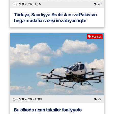
07.08.2026
- 10:15
78
Türkiyə, Səudiyyə Ərəbistanı və Pakistan
birgə müdafiə sazişi imzalayacaqlar
Manşet
07.08.2026
- 10:00
72
Bu ölkədə uçan taksilər fəaliyyətə