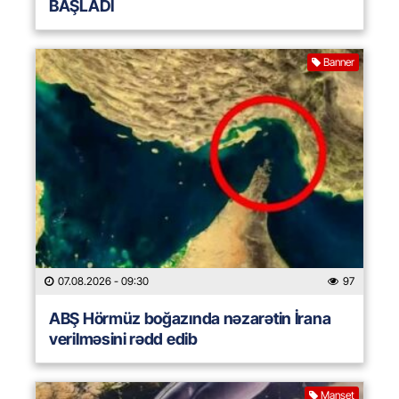
BAŞLADI
Banner
07.08.2026
- 09:30
97
ABŞ Hörmüz boğazında nəzarətin İrana
verilməsini rədd edib
Manşet