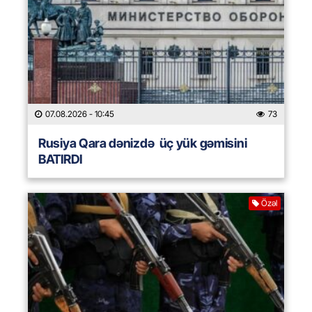
07.08.2026
- 10:45
73
Rusiya Qara dənizdə üç yük gəmisini
BATIRDI
Özəl