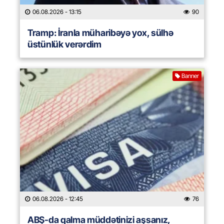
06.08.2026
- 13:15
90
Tramp: İranla müharibəyə yox, sülhə
üstünlük verərdim
Banner
06.08.2026
- 12:45
76
ABŞ-da qalma müddətinizi aşsanız,