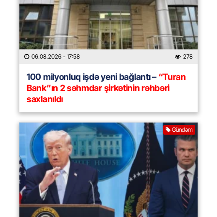
06.08.2026
- 17:58
278
100 milyonluq işdə yeni bağlantı –
“Turan
Bank”ın 2 səhmdar şirkətinin rəhbəri
saxlanıldı
Gündəm