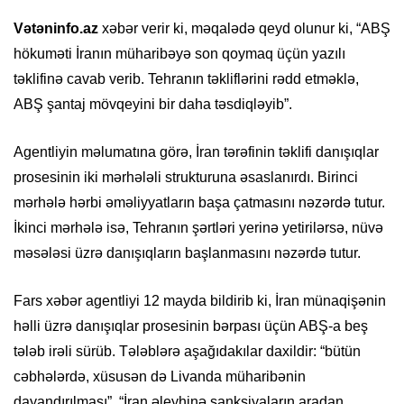
Vətəninfo.az
xəbər verir ki, məqalədə qeyd olunur ki, “ABŞ
hökuməti İranın müharibəyə son qoymaq üçün yazılı
təklifinə cavab verib. Tehranın təkliflərini rədd etməklə,
ABŞ şantaj mövqeyini bir daha təsdiqləyib”.
Agentliyin məlumatına görə, İran tərəfinin təklifi danışıqlar
prosesinin iki mərhələli strukturuna əsaslanırdı. Birinci
mərhələ hərbi əməliyyatların başa çatmasını nəzərdə tutur.
İkinci mərhələ isə, Tehranın şərtləri yerinə yetirilərsə, nüvə
məsələsi üzrə danışıqların başlanmasını nəzərdə tutur.
Fars xəbər agentliyi 12 mayda bildirib ki, İran münaqişənin
həlli üzrə danışıqlar prosesinin bərpası üçün ABŞ-a beş
tələb irəli sürüb. Tələblərə aşağıdakılar daxildir: “bütün
cəbhələrdə, xüsusən də Livanda müharibənin
dayandırılması”, “İran əleyhinə sanksiyaların aradan