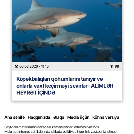
06.08.2026
- 11:45
98
Köpəkbalıqları qohumlarını tanıyır və
onlarla vaxt keçirməyi sevirlər- ALİMLƏR
HEYRƏT İÇİNDƏ
Ana səhifə
Haqqımızda
Əlaqə
Media üçün
Köhnə versiya
Saytdakı materialların istifadəsi zamanı istinad edilməsi vacibdir.
Məlumat internet səhifələrində istifadə edildikdə hiperlink vasitəsi ilə istinad