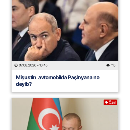
07.08.2026
- 13:45
115
Mişustin avtomobildə Paşinyana nə
deyib?
Özəl