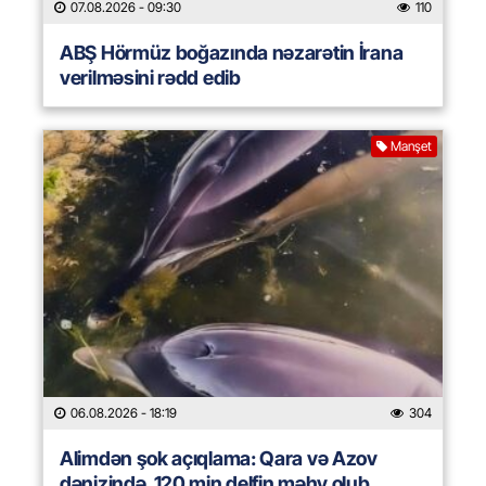
07.08.2026
- 09:30
110
ABŞ Hörmüz boğazında nəzarətin İrana
verilməsini rədd edib
Manşet
06.08.2026
- 18:19
304
Alimdən şok açıqlama: Qara və Azov
dənizində 120 min delfin məhv olub