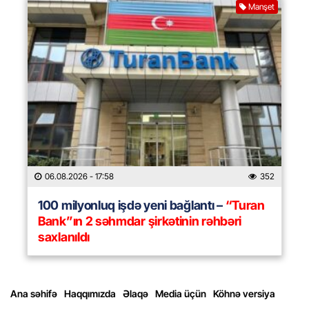
Manşet
06.08.2026
- 17:58
352
100 milyonluq işdə yeni bağlantı –
“Turan
Bank”ın 2 səhmdar şirkətinin rəhbəri
saxlanıldı
Ana səhifə
Haqqımızda
Əlaqə
Media üçün
Köhnə versiya