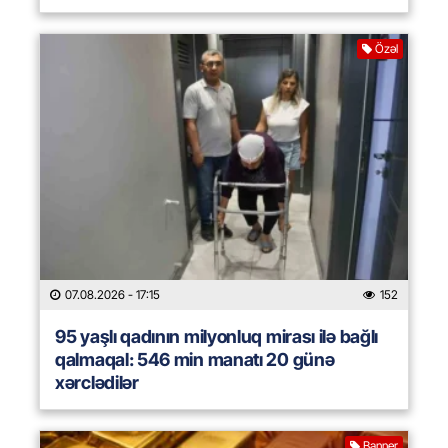
Özəl
07.08.2026
- 17:15
152
95 yaşlı qadının milyonluq mirası ilə bağlı
qalmaqal: 546 min manatı 20 günə
xərclədilər
Banner