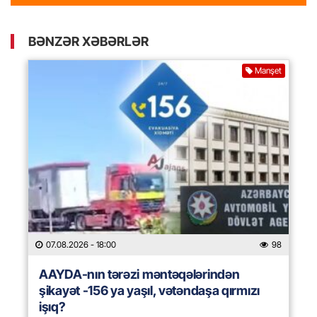
BƏNZƏR XƏBƏRLƏR
Manşet
07.08.2026
- 18:00
98
AAYDA-nın tərəzi məntəqələrindən
şikayət -156 ya yaşıl, vətəndaşa qırmızı
işıq?