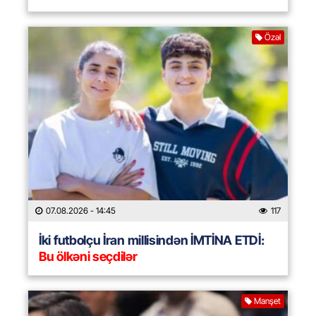
Özəl
07.08.2026
- 14:45
117
İki futbolçu İran millisindən İMTİNA ETDİ:
Bu ölkəni seçdilər
Manşet