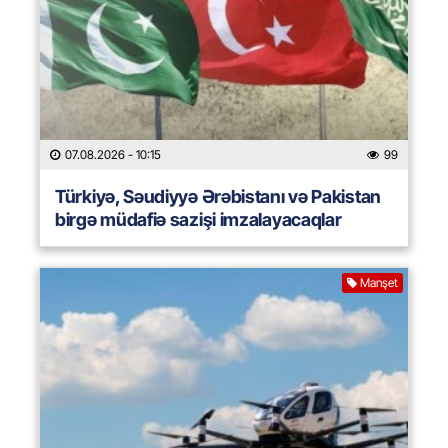
07.08.2026
- 10:15
99
Türkiyə, Səudiyyə Ərəbistanı və Pakistan
birgə müdafiə sazişi imzalayacaqlar
Manşet