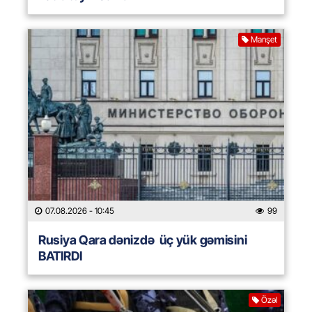
Manşet
07.08.2026
- 10:45
99
Rusiya Qara dənizdə üç yük gəmisini
BATIRDI
Özəl