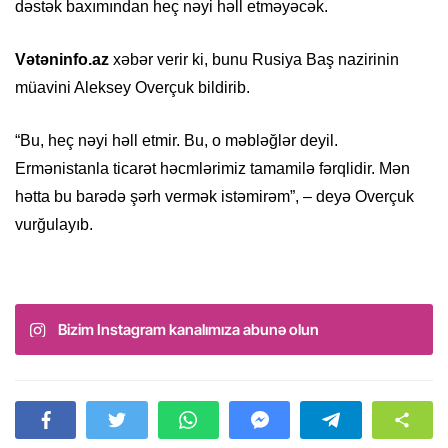
dəstək baxımından heç nəyi həll etməyəcək.
Vətəninfo.az
xəbər verir ki, bunu Rusiya Baş nazirinin
müavini Aleksey Overçuk bildirib.
“Bu, heç nəyi həll etmir. Bu, o məbləğlər deyil.
Ermənistanla ticarət həcmlərimiz tamamilə fərqlidir. Mən
hətta bu barədə şərh vermək istəmirəm”, – deyə Overçuk
vurğulayıb.
Bizim Instagram kanalımıza abunə olun