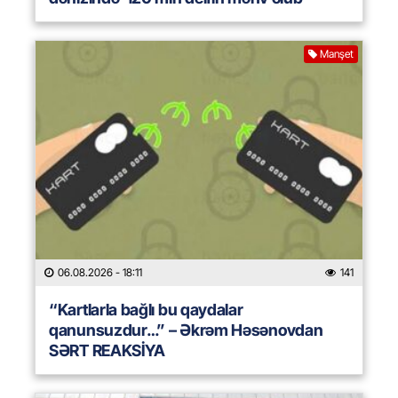
Manşet
06.08.2026
- 18:11
141
“Kartlarla bağlı bu qaydalar
qanunsuzdur…” – Əkrəm Həsənovdan
SƏRT REAKSİYA