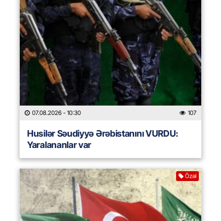
07.08.2026
- 10:30
107
Husilər Səudiyyə Ərəbistanını VURDU:
Yaralananlar var
Özəl