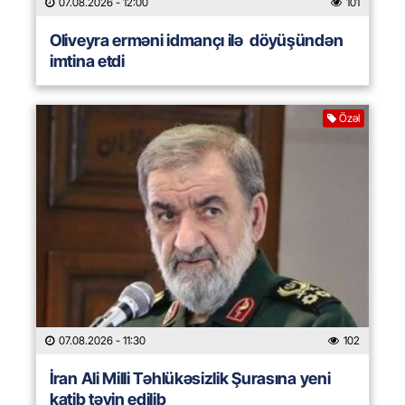
07.08.2026
- 12:00
101
Oliveyra erməni idmançı ilə döyüşündən
imtina etdi
Özəl
07.08.2026
- 11:30
102
İran Ali Milli Təhlükəsizlik Şurasına yeni
katib təyin edilib