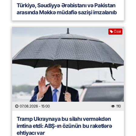
Türkiyə, Səudiyyə Ərəbistanı və Pakistan
arasında Məkkə müdafiə sazişi imzalanıb
Özəl
07.08.2026
- 15:00
110
Tramp Ukraynaya bu silahı verməkdən
imtina etdi: ABŞ-ın özünün bu raketlərə
ehtiyacı var