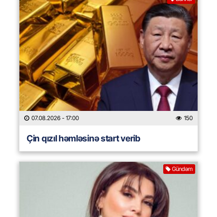
07.08.2026
- 17:00
150
Çin qızıl həmləsinə start verib
Gündəm