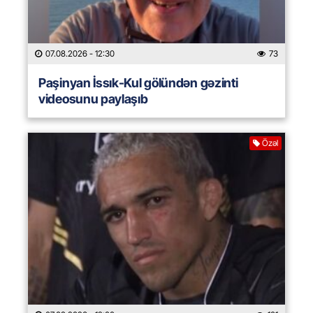
07.08.2026
- 12:30
73
Paşinyan İssık-Kul gölündən gəzinti
videosunu paylaşıb
Özəl