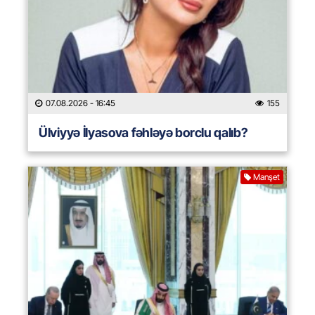
07.08.2026
- 16:45
155
Ülviyyə İlyasova fəhləyə borclu qalıb?
Manşet