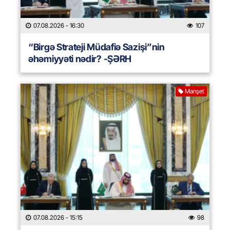
07.08.2026
- 16:30
107
“Birgə Strateji Müdafiə Sazişi”nin
əhəmiyyəti nədir? -ŞƏRH
Manşet
07.08.2026
- 15:15
98