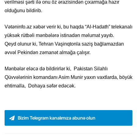
verilməsi şərti ilə onu öz ərazisindən çıxarmağa hazır
olduğunu bildirib.
Vətəninfo.az xəbər verir ki, bu haqda “Al-Hadath” telekanalı
yüksək rütbəli mənbələrə istinadən məlumat yayıb.
Qeyd olunur ki, Tehran Vaşinqtonla saziş bağlamazdan
əvvəl Pekindən zəmanət almağa çalışır.
Mənbələr eləcə də bildirirlər ki, Pakistan Silahlı
Qüvvələrinin komandanı Asim Munir yaxın vaxtlarda, böyük
ehtimalla, Dohaya səfər edəcək.
Bizim Telegram kanalımıza abunə olun