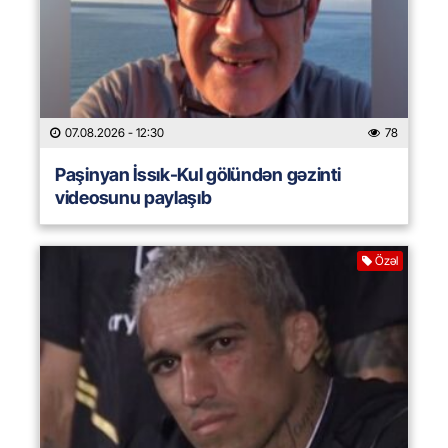
07.08.2026
- 12:30
78
Paşinyan İssık-Kul gölündən gəzinti
videosunu paylaşıb
Özəl