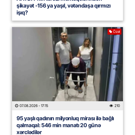
şikayət -156 ya yaşıl, vətəndaşa qırmızı
işıq?
Özəl
07.08.2026
- 17:15
210
95 yaşlı qadının milyonluq mirası ilə bağlı
qalmaqal: 546 min manatı 20 günə
xərclədilər