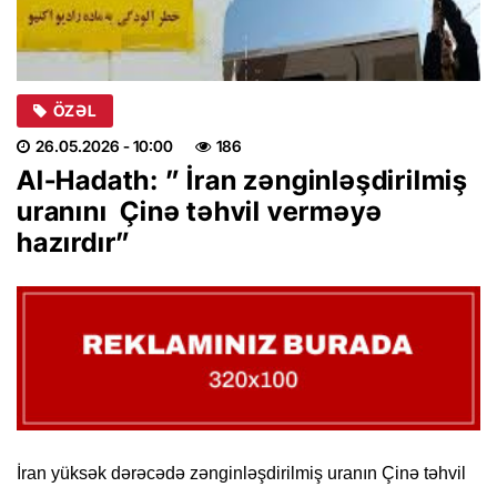
ÖZƏL
26.05.2026
- 10:00
186
Al-Hadath: ” İran zənginləşdirilmiş
uranını Çinə təhvil verməyə
hazırdır”
İran yüksək dərəcədə zənginləşdirilmiş uranın Çinə təhvil