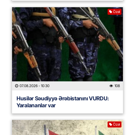
Özəl
07.08.2026
- 10:30
108
Husilər Səudiyyə Ərəbistanını VURDU:
Yaralananlar var
Özəl