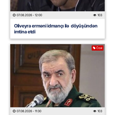
07.08.2026
- 12:00
103
Oliveyra erməni idmançı ilə döyüşündən
imtina etdi
Özəl
07.08.2026
- 11:30
103