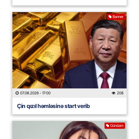
Banner
07.08.2026
- 17:00
208
Çin qızıl həmləsinə start verib
Gündəm