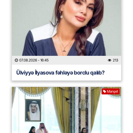
07.08.2026
- 16:45
213
Ülviyyə İlyasova fəhləyə borclu qalıb?
Manşet