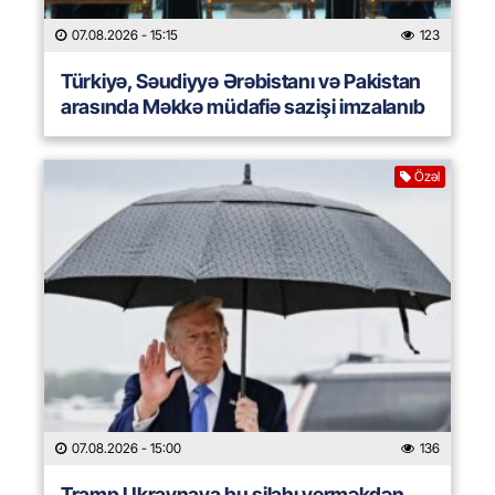
07.08.2026
- 15:15
123
Türkiyə, Səudiyyə Ərəbistanı və Pakistan
arasında Məkkə müdafiə sazişi imzalanıb
Özəl
07.08.2026
- 15:00
136
Tramp Ukraynaya bu silahı verməkdən