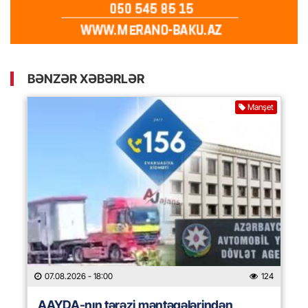
BƏNZƏR XƏBƏRLƏR
Manşet
07.08.2026
- 18:00
124
AAYDA-nın tərəzi məntəqələrindən