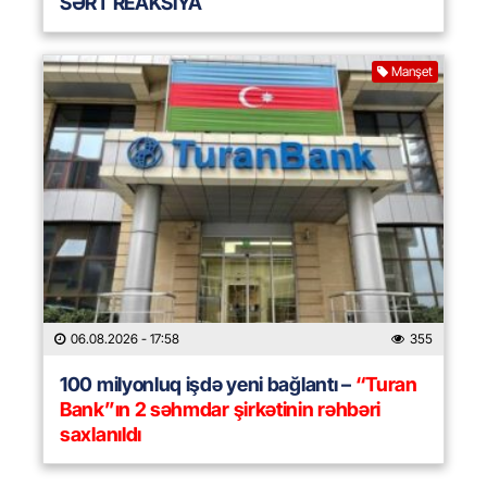
SƏRT REAKSİYA
Manşet
06.08.2026
- 17:58
355
100 milyonluq işdə yeni bağlantı –
“Turan
Bank”ın 2 səhmdar şirkətinin rəhbəri
saxlanıldı