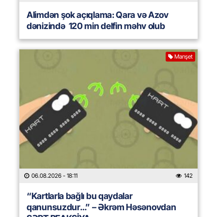
Alimdən şok açıqlama: Qara və Azov
dənizində 120 min delfin məhv olub
Manşet
06.08.2026
- 18:11
142
“Kartlarla bağlı bu qaydalar
qanunsuzdur…” – Əkrəm Həsənovdan