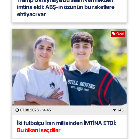
imtina etdi: ABŞ-ın özünün bu raketlərə
ehtiyacı var
Özəl
07.08.2026
- 14:45
143
İki futbolçu İran millisindən İMTİNA ETDİ:
Bu ölkəni seçdilər