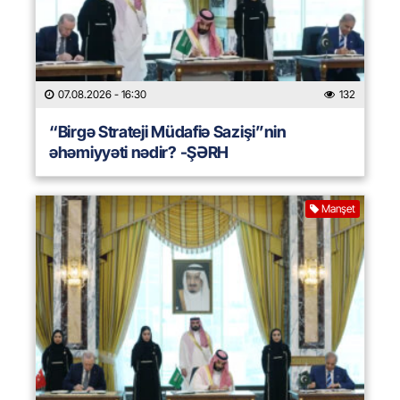
07.08.2026
- 16:30
132
“Birgə Strateji Müdafiə Sazişi”nin
əhəmiyyəti nədir? -ŞƏRH
Manşet