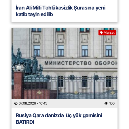
İran Ali Milli Təhlükəsizlik Şurasına yeni
katib təyin edilib
Manşet
07.08.2026
- 10:45
100
Rusiya Qara dənizdə üç yük gəmisini
BATIRDI