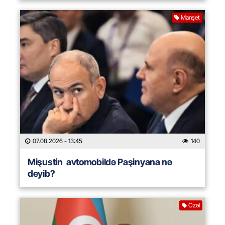
Manşet
07.08.2026
- 13:45
140
Mişustin avtomobildə Paşinyana nə
deyib?
Özəl