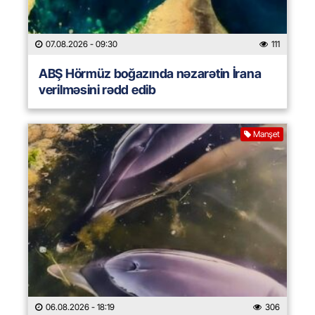
07.08.2026
- 09:30
111
ABŞ Hörmüz boğazında nəzarətin İrana
verilməsini rədd edib
Manşet
06.08.2026
- 18:19
306