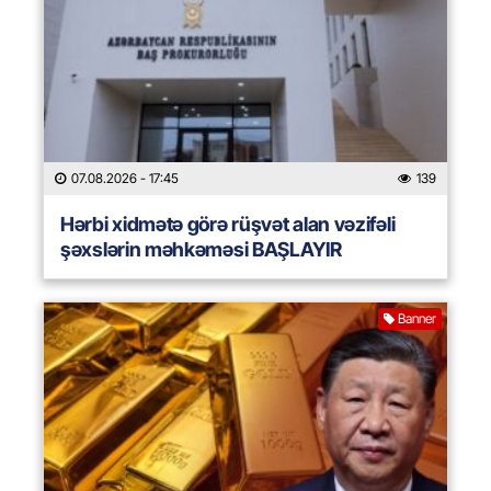
07.08.2026
- 17:45
139
Hərbi xidmətə görə rüşvət alan vəzifəli
şəxslərin məhkəməsi BAŞLAYIR
Banner