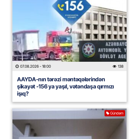
07.08.2026
- 18:00
138
AAYDA-nın tərəzi məntəqələrindən
şikayət -156 ya yaşıl, vətəndaşa qırmızı
işıq?
Gündəm