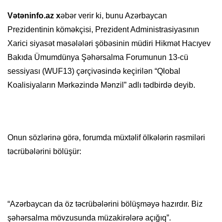
Vətəninfo.az x
əbər verir ki, bunu Azərbaycan
Prezidentinin köməkçisi, Prezident Administrasiyasının
Xarici siyasət məsələləri şöbəsinin müdiri Hikmət Hacıyev
Bakıda Ümumdünya Şəhərsalma Forumunun 13-cü
sessiyası (WUF13) çərçivəsində keçirilən “Qlobal
Koalisiyaların Mərkəzində Mənzil” adlı tədbirdə deyib.
Onun sözlərinə görə, forumda müxtəlif ölkələrin rəsmiləri
təcrübələrini bölüşür:
“Azərbaycan da öz təcrübələrini bölüşməyə hazırdır. Biz
şəhərsalma mövzusunda müzakirələrə açığıq”.