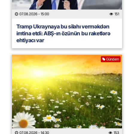
07.08.2026
- 15:00
151
Tramp Ukraynaya bu silahı verməkdən
imtina etdi: ABŞ-ın özünün bu raketlərə
ehtiyacı var
Gündəm
07.08.2026
- 14:30
153