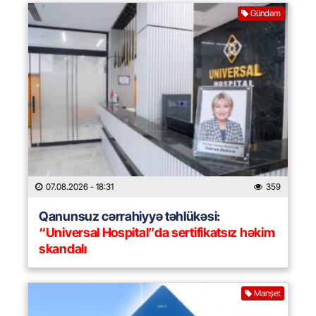
Gündəm
07.08.2026
- 18:31
359
Qanunsuz cərrahiyyə təhlükəsi:
“Universal Hospital”da sertifikatsız həkim
skandalı
Manşet