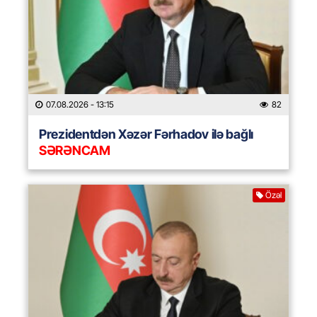
07.08.2026
- 13:15
82
Prezidentdən Xəzər Fərhadov ilə bağlı
SƏRƏNCAM
Özəl