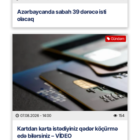
Azərbaycanda sabah 39 dərəcə isti
olacaq
Gündəm
07.08.2026
- 14:00
154
Kartdan karta istədiyiniz qədər köçürmə
edə bilərsiniz – VİDEO