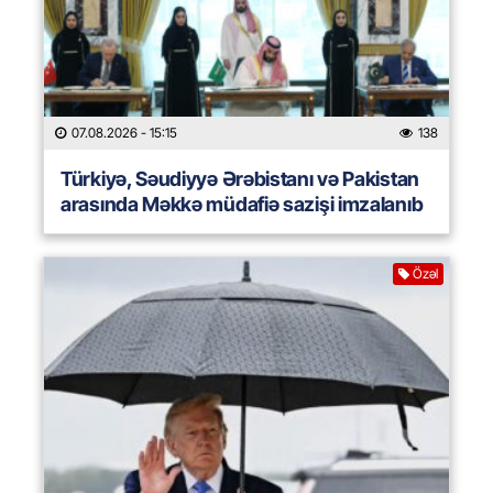
07.08.2026
- 15:15
138
Türkiyə, Səudiyyə Ərəbistanı və Pakistan
arasında Məkkə müdafiə sazişi imzalanıb
Özəl