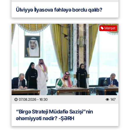
Ülviyyə İlyasova fəhləyə borclu qalıb?
Manşet
07.08.2026
- 16:30
147
“Birgə Strateji Müdafiə Sazişi”nin
əhəmiyyəti nədir? -ŞƏRH