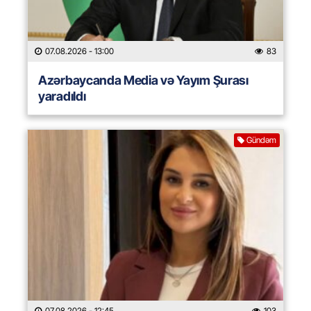
07.08.2026
- 13:00
83
Azərbaycanda Media və Yayım Şurası
yaradıldı
Gündəm
07.08.2026
- 12:45
103