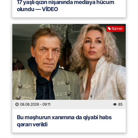
17 yaşlı qızın nişanında mediaya hücum
olundu — VİDEO
Banner
08.08.2026
- 09:11
85
Bu məşhurun xanımına da qiyabi həbs
qərarı verildi