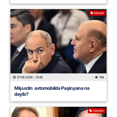
Manşet
07.08.2026
- 13:45
148
Mişustin avtomobildə Paşinyana nə
deyib?
Gündəm