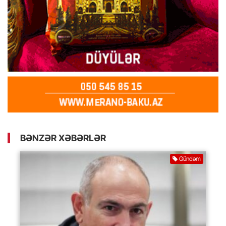
BƏNZƏR XƏBƏRLƏR
Gündəm