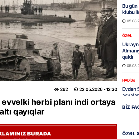
Bu gün
klubu i
05.08.
ÖZƏL
Ukrayn
Almani
qaldı
05.08.
HADISƏ
Evdən 5
262
22.05.2026
- 12:30
əşyalar
əvvəlki hərbi planı indi ortaya
05.08.
BIZ F
altı qayıqlar
ÖZƏL
Hörmüz 
ÖZƏL 
05.08.