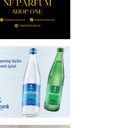
Bakıda yağış yağacaq
2026
- 13:30
100
göndərdiyi tiryək ələ keçdi:
yaya gedirmiş
2026
- 13:15
85
a neft emalı zavodunda yanğın:
ft-Ufaneftexim” dron
ndan sonra alovlanıb
2026
- 13:00
99
ağ” “Dinamo” (Kiyev) matçına
azırlaşıb