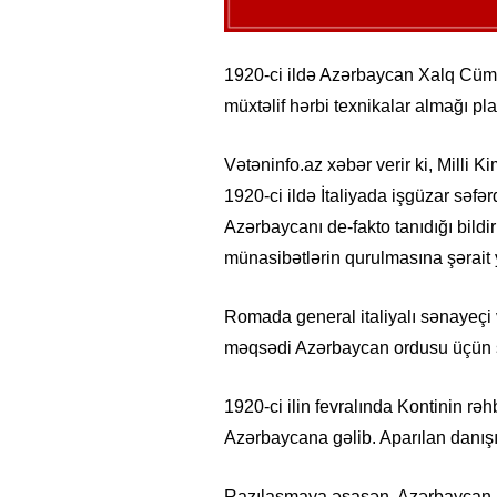
1920-ci ildə Azərbaycan Xalq Cümhur
müxtəlif hərbi texnikalar almağı pl
Vətəninfo.az xəbər verir ki, Milli 
1920-ci ildə İtaliyada işgüzar səf
Azərbaycanı de-fakto tanıdığı bildir
münasibətlərin qurulmasına şərait 
Romada general italiyalı sənayeçi 
məqsədi Azərbaycan ordusu üçün si
1920-ci ilin fevralında Kontinin rəh
Azərbaycana gəlib. Aparılan danışı
Razılaşmaya əsasən, Azərbaycan İta