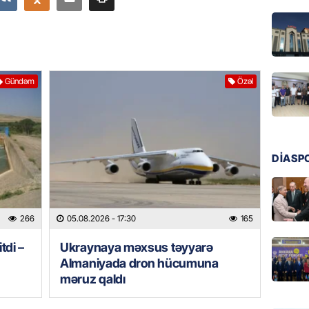
Ukrayn
Rusiyad
05.08.
MƏDƏNI
Gündəm
Özəl
Azərbay
Türkiy
imza at
05.08.
DİASP
BANNER
Hikmət 
qonşula
266
05.08.2026
- 17:30
165
vermə
tdi –
Ukraynaya məxsus təyyarə
05.08.
Almaniyada dron hücumuna
məruz qaldı
REKLAM
Biləcər