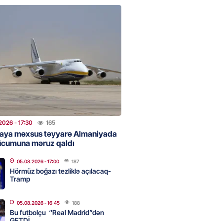
 Bank-ın istiqrazlarına tələbat
ış həcmini üç dəfəyə yaxın
i
2026
- 16:59
187
bolçu “Real Madrid”dən GETDİ
2026
- 16:45
188
2026
- 17:30
165
aya məxsus təyyarə Almaniyada
ücumuna məruz qaldı
 HHQ-nin ilk qadın generalı oldu
05.08.2026
- 17:00
187
2026
- 16:30
190
Hörmüz boğazı tezliklə açılacaq-
Tramp
05.08.2026
- 16:45
188
 və universitetlərə yaxın ev
Bu futbolçu “Real Madrid”dən
ların diqqətinə: Kirayə
GETDİ