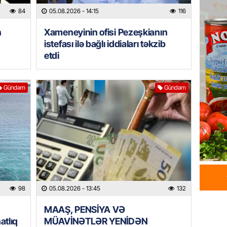
84
05.08.2026
- 14:15
116
05.08.
n
Xameneyinin ofisi Pezeşkianın
GÜNDƏM
istefası ilə bağlı iddiaları təkzib
Məmməd
etdi
sədr mü
05.08.
Gündəm
Gündəm
GÜNDƏM
Milli M
Zaqatal
Cimcim
-FOTO
05.08.
GÜNDƏM
98
05.08.2026
- 13:45
132
Veysəl
layihəs
MAAŞ, PENSİYA VƏ
olan gə
atlıq
MÜAVİNƏTLƏR YENİDƏN