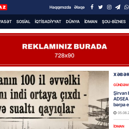
Haqqımızda
Əlaqə
YASƏT
SOSIAL
İQTISADIYYAT
DÜNYA
İDMAN
ŞOU-BIZNES
XƏBƏR
GÜNDƏM
Şirvan 
ADSEA 
bərpa e
05.08.
İDMAN