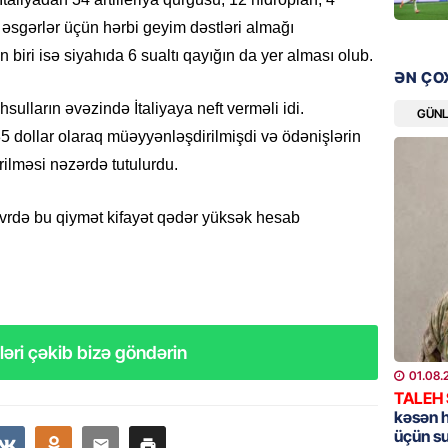
bazarın
ə əsgərlər üçün hərbi geyim dəstləri almağı
05.08.
 biri isə siyahıda 6 sualtı qayığın da yer alması olub.
ƏN ÇO
GÜNDƏM
lların əvəzində İtaliyaya neft verməli idi.
Türkiyə
GÜN
nazirlə
35 dollar olaraq müəyyənləşdirilmişdi və ödənişlərin
05.08.
ilməsi nəzərdə tutulurdu.
MANŞET
vrdə bu qiymət kifayət qədər yüksək hesab
Paşinya
05.08.
HADISƏ
Qəbiris
əri çəkib bizə göndərin
söydü,
01.08.
05.08.
TALEH
kəsən 
üçün s
BANNER