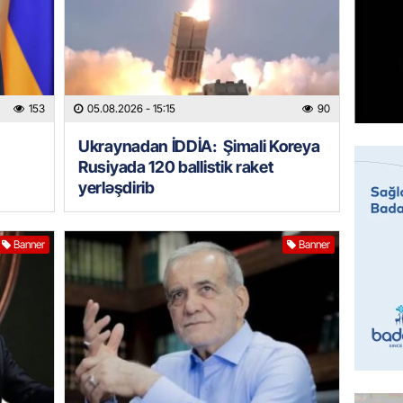
GÜNDƏM
Sabah 
05.08.
153
05.08.2026
- 15:15
90
ÖZƏL
İranın 
Ukraynadan İDDİA: Şimali Koreya
Britani
Rusiyada 120 ballistik raket
05.08.
yerləşdirib
GÜNDƏM
Banner
Banner
Rusiyad
“Başne
hücumu
05.08.
İDMAN
“Qarab
yaxşı h