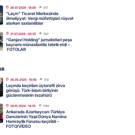
adan İDDİA: Şimali Koreya
30.07.2026
- 14:00
617
a 120 ballistik raket yerləşdirib
“Laçın” Ticarət Mərkəzində
Əməliyyat: Vergi müfəttişləri rüşvət
2026
- 15:15
90
alarkən saxlanılıblar
31.07.2026
- 20:35
567
YYƏT
“Ganjavi Holding” jurnalistləri peşə
canlı musiqi terapevti
bayramı münasibətilə təbrik etdi –
ədə unudulmaz sənət gecəsinə
FOTOLAR
dı – FOTO
2026
- 15:00
116
OR
30.05.2025
- 10:00
810
Laçında keçirilən üçtərəfli zirvə
Hacıyev: Azərbaycan ərazisini
görüşü: Türk-İslam birliyinin
ra qarşı istifadəyə imkan
güclənməsinin təzahürü
z
28.10.2024
- 14:35
1180
2026
- 14:45
84
Ankarada Azərbaycan-Türkiyə
Gənclərinin Yaşıl Dünya Naminə
Həmrəylik Forumu keçirildi –
FOTO/VİDEO
idə mənzil almaq istəyənlər