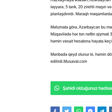
təyyarə, 5 tank, 20 zirehli maşın v
planlaşdırırdı. Maraqlı məqamlardan
Məlumata görə, Azərbaycan bu məhsu
Müqavilədə hər ton neftin qiyməti 
həmin vəsait hesabına həyata keçir
Mənbədə qeyd olunur ki, həmin dö
edilirdi.Musavat.com
Şahidi olduğunuz hadisəl