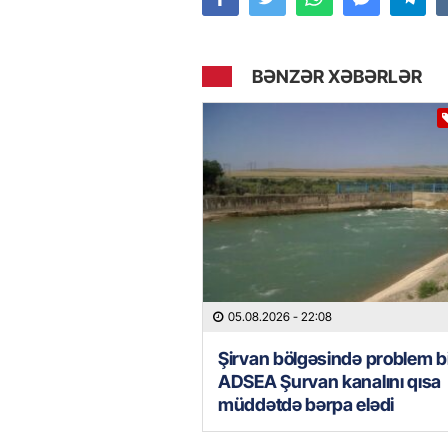
BƏNZƏR XƏBƏRLƏR
05.08.2026
- 22:08
Şirvan bölgəsində problem bi
ADSEA Şurvan kanalını qısa
müddətdə bərpa elədi