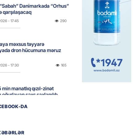
 “Sabah” Danimarkada “Orhus”
lə qarşılaşacaq
2026
- 17:45
290
aya məxsus təyyarə
yada dron hücumuna məruz
2026
- 17:30
165
 min manatlıq qızıl-zinət
ı oğurlayan şəxs saxlanılıb
2026
- 17:15
105
ACEBOOK-DA
boğazı tezliklə açılacaq- Tramp
XƏBƏRLƏR
2026
- 17:00
187