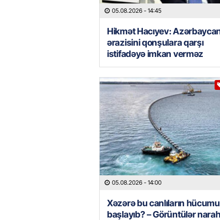
05.08.2026
- 14:45
Hikmət Hacıyev: Azərbayca
ərazisini qonşulara qarşı
istifadəyə imkan verməz
05.08.2026
- 14:00
Xəzərə bu canlıların hücumu
başlayıb? – Görüntülər narah