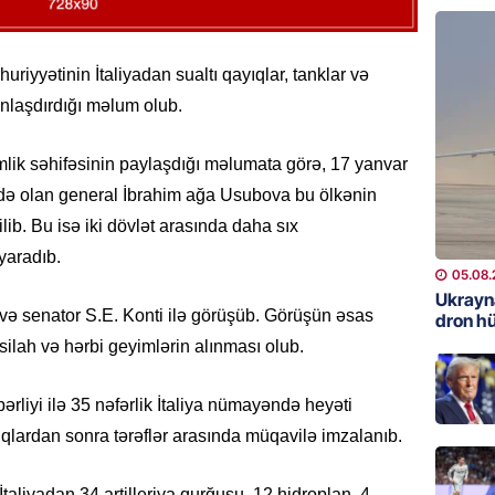
REKLAM
Kapital
iyyətinin İtaliyadan sualtı qayıqlar, tanklar və
buraxıl
anlaşdırdığı məlum olub.
üstələd
05.08.
Kimlik səhifəsinin paylaşdığı məlumata görə, 17 yanvar
ərdə olan general İbrahim ağa Usubova bu ölkənin
İDMAN
ilib. Bu isə iki dövlət arasında daha sıx
Bu fut
yaradıb.
05.08.
05.08.
Ukrayn
və senator S.E. Konti ilə görüşüb. Görüşün əsas
DÜNYA
dron h
Türkiyə
lah və hərbi geyimlərin alınması olub.
05.08.
bərliyi ilə 35 nəfərlik İtaliya nümayəndə heyəti
GÜNDƏM
qlardan sonra tərəflər arasında müqavilə imzalanıb.
Metroya
axtaran
liyadan 34 artilleriya qurğusu, 12 hidroplan, 4