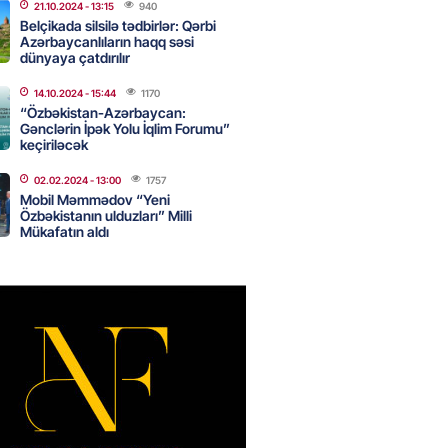
nsı imkanları var?
21.10.2024
- 13:15
940
Belçikada silsilə tədbirlər: Qərbi
2026
- 14:30
83
Azərbaycanlıların haqq səsi
dünyaya çatdırılır
14.10.2024
- 15:44
1170
inin ofisi Pezeşkianın istefası
“Özbəkistan-Azərbaycan:
ı iddiaları təkzib etdi
Gənclərin İpək Yolu İqlim Forumu”
keçiriləcək
2026
- 14:15
116
02.02.2024
- 13:00
1757
Mobil Məmmədov “Yeni
Özbəkistanın ulduzları” Milli
bu canlıların hücumu başlayıb?
Mükafatın aldı
tülər narahatlıq yaratdı: FOTO
2026
- 14:00
98
 PENSİYA VƏ MÜAVİNƏTLƏR
N ARTIRILACAQ? – Mühüm
AMA
2026
- 13:45
132