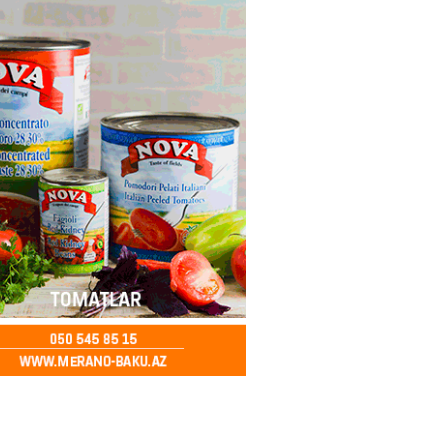
2026
- 12:45
97
nağı Əkbərov bu agentliyin
avini oldu – FOTO
2026
- 12:30
101
əclisin deputatı Asif Əsgərov
anın dağ kəndlərindən biri olan
ax kəndində sakinlərlə görüşdü
LAR
2026
- 12:15
104
oğlu MMC”nin “Dost Əllər”
i çərçivəsində neyromüxtəlifliyi
nclər üçün masterklass keçirilib