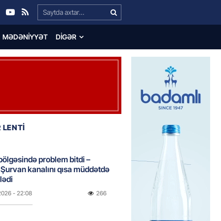
Search…
MƏDƏNIYYƏT
DIGƏR
 LENTİ
bölgəsində problem bitdi –
Şurvan kanalını qısa müddətdə
lədi
2026
- 22:08
266