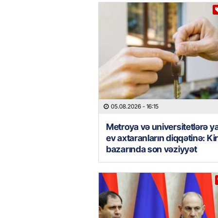
05.08.2026
- 16:15
Metroya və universitetlərə y
ev axtaranların diqqətinə: Ki
bazarında son vəziyyət