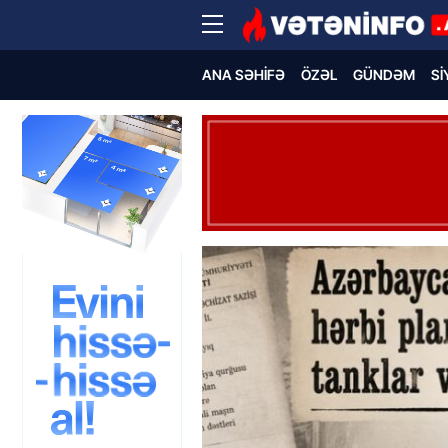
ANA SƏHIFƏ
ÖZƏL
GÜNDƏM
SI