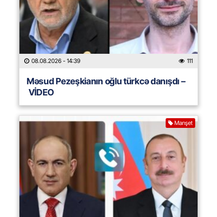
08.08.2026
- 14:39
111
Məsud Pezeşkianın oğlu türkcə danışdı –
VİDEO
Manşet