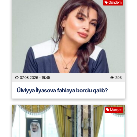
Gündəm
07.08.2026
- 16:45
293
Ülviyyə İlyasova fəhləyə borclu qalıb?
Manşet