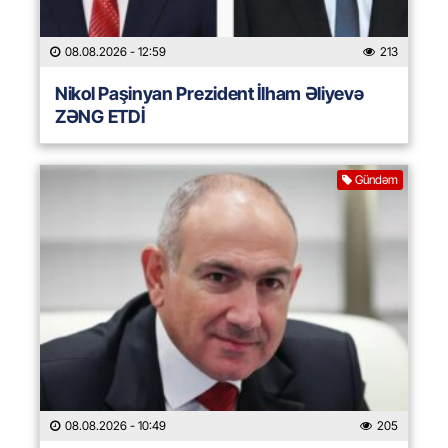
08.08.2026
- 12:59
213
Nikol Paşinyan Prezident İlham Əliyevə
ZƏNG ETDİ
Gündəm
08.08.2026
- 10:49
205