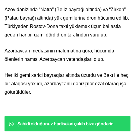
Azov dənizində “Natra” (Beliz bayrağı altında) və “Zirkon”
(Palau bayrağı altında) yük gəmilərinə dron hücumu edilib.
Türkiyədən Rostov-Dona taxıl yükləmək üçün ballastla
gedən hər bir gəmi dörd dron tərəfindən vurulub.
Azərbaycan mediasının məlumatına görə, hücumda
ölənlərin hamısı Azərbaycan vətəndaşları olub.
Hər iki gəmi xarici bayraqlar altında üzürdü və Bakı ilə heç
bir əlaqəsi yox idi, azərbaycanlı dənizçilər özəl olaraq işə
götürüldülər.
Şahidi olduğunuz hadisələri çəkib bizə göndərin