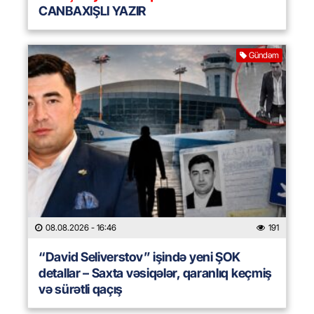
CANBAXIŞLI YAZIR
Gündəm
08.08.2026
- 16:46
191
“David Seliverstov” işində yeni ŞOK
detallar – Saxta vəsiqələr, qaranlıq keçmiş
və sürətli qaçış