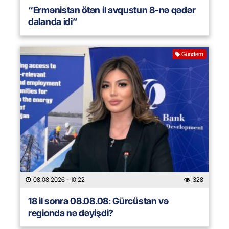
“Ermənistan ötən il avqustun 8-nə qədər
dalanda idi”
Gündəm
08.08.2026
- 10:22
328
18 il sonra 08.08.08: Gürcüstan və
regionda nə dəyişdi?