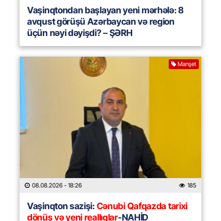
Vaşinqtondan başlayan yeni mərhələ: 8
avqust görüşü Azərbaycan və region
üçün nəyi dəyişdi? – ŞƏRH
Manşet
08.08.2026
- 18:26
185
Vaşinqton sazişi:
Cənubi Qafqazda tarixi
dönüş və yeni reallıqlar
-NAHİD