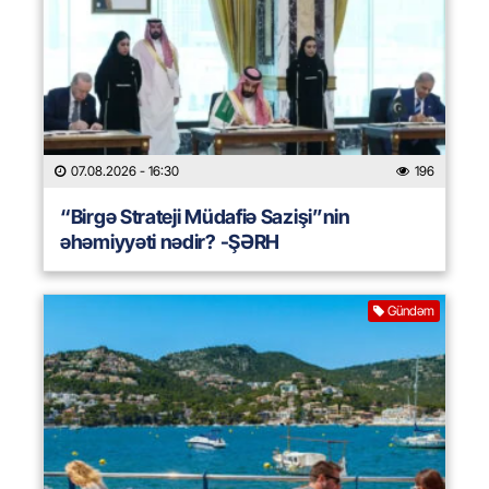
07.08.2026
- 16:30
196
“Birgə Strateji Müdafiə Sazişi”nin
əhəmiyyəti nədir? -ŞƏRH
Gündəm