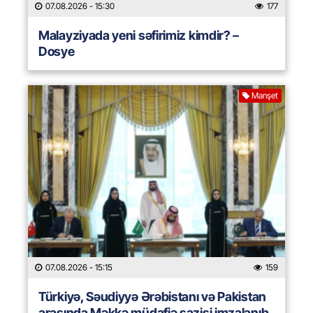
07.08.2026
- 15:30
177
Malayziyada yeni səfirimiz kimdir? –
Dosye
Manşet
07.08.2026
- 15:15
159
Türkiyə, Səudiyyə Ərəbistanı və Pakistan
arasında Məkkə müdafiə sazişi imzalanıb