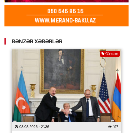
BƏNZƏR XƏBƏRLƏR
Gündəm
08.08.2026
- 21:36
197