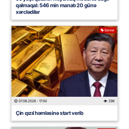
qalmaqal: 546 min manatı 20 günə
xərclədilər
Banner
07.08.2026
- 17:00
296
Çin qızıl həmləsinə start verib