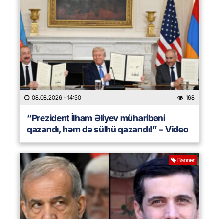
08.08.2026
- 14:50
168
“Prezident İlham Əliyev müharibəni
qazandı, həm də sülhü qazandı!” – Video
Banner