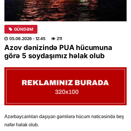
GÜNDƏM
05.06.2026
- 12:45
211
Azov dənizində PUA hücumuna
görə 5 soydaşımız həlak olub
Azərbaycanlıları daşıyan gəmilərə hücum nəticəsində beş
nəfər həlak olub.