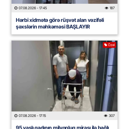
07.08.2026
- 17:45
187
Hərbi xidmətə görə rüşvət alan vəzifəli
şəxslərin məhkəməsi BAŞLAYIR
Özəl
07.08.2026
- 17:15
307
95 yaşlı qadının milyonluq mirası ilə bağlı