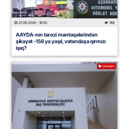
07.08.2026
- 18:00
188
AAYDA-nın tərəzi məntəqələrindən
şikayət -156 ya yaşıl, vətəndaşa qırmızı
işıq?
Gündəm