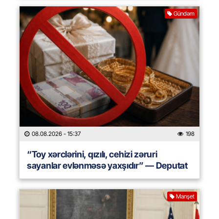
Gündəm
08.08.2026
- 15:37
198
“Toy xərclərini, qızılı, cehizi zəruri
sayanlar evlənməsə yaxşıdır” — Deputat
Manşet