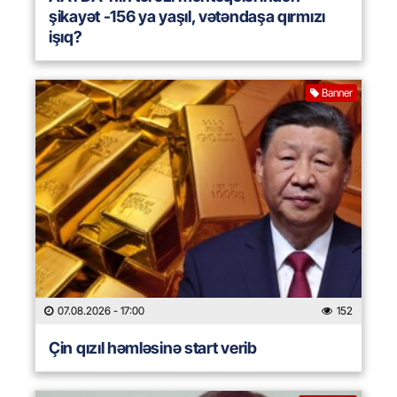
şikayət -156 ya yaşıl, vətəndaşa qırmızı
işıq?
Banner
07.08.2026
- 17:00
152
Çin qızıl həmləsinə start verib