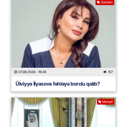
Gündəm
07.08.2026
- 16:45
157
Ülviyyə İlyasova fəhləyə borclu qalıb?
Manşet