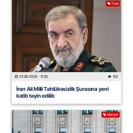
Özəl
07.08.2026
- 11:30
102
İran Ali Milli Təhlükəsizlik Şurasına yeni
katib təyin edilib
Manşet