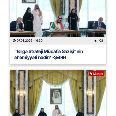
07.08.2026
- 16:30
108
“Birgə Strateji Müdafiə Sazişi”nin
əhəmiyyəti nədir? -ŞƏRH
Manşet