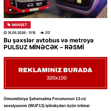
MANŞET
15.05.2026
- 11:15
217
Bu şəxslər avtobus və metroya
PULSUZ MİNƏCƏK – RƏSMİ
Ümumdünya Şəhərsalma Forumunun 13-cü
sessiyasının (WUF13) iştirakçıları üçün ictimai