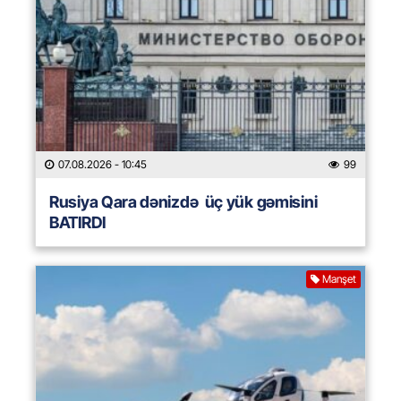
07.08.2026
- 10:45
99
Rusiya Qara dənizdə üç yük gəmisini
BATIRDI
Manşet