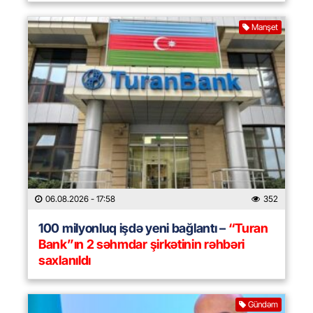
Manşet
06.08.2026
- 17:58
352
100 milyonluq işdə yeni bağlantı –
“Turan
Bank”ın 2 səhmdar şirkətinin rəhbəri
saxlanıldı
Gündəm