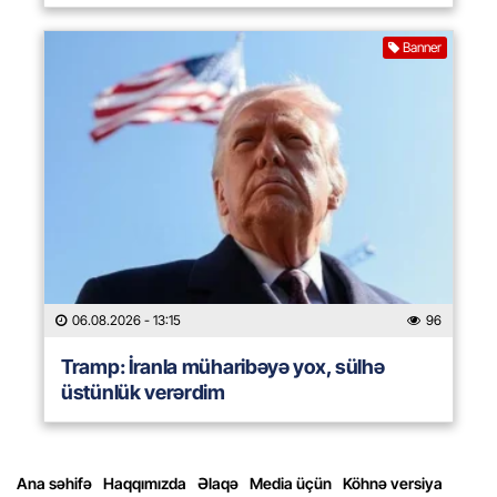
Banner
06.08.2026
- 13:15
96
Tramp: İranla müharibəyə yox, sülhə
üstünlük verərdim
Ana səhifə
Haqqımızda
Əlaqə
Media üçün
Köhnə versiya