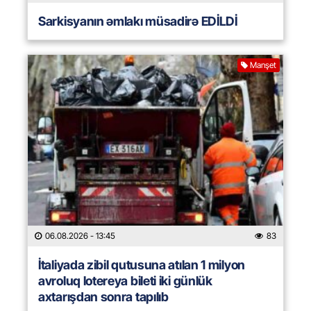
Sarkisyanın əmlakı müsadirə EDİLDİ
Manşet
06.08.2026
- 13:45
83
İtaliyada zibil qutusuna atılan 1 milyon
avroluq lotereya bileti iki günlük
axtarışdan sonra tapılıb