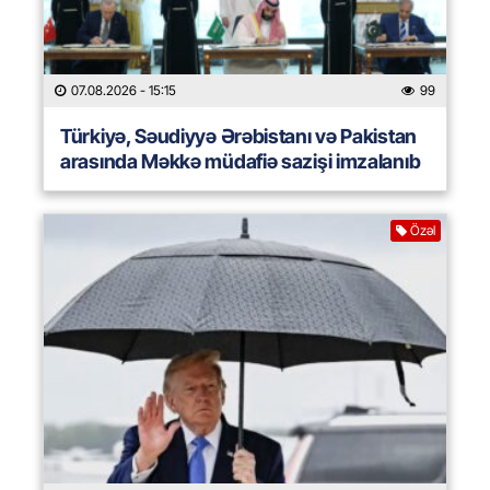
07.08.2026
- 15:15
99
Türkiyə, Səudiyyə Ərəbistanı və Pakistan
arasında Məkkə müdafiə sazişi imzalanıb
Özəl