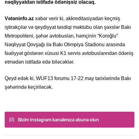
nəqliyyatdan istifadə ödənişsiz olacaq.
Vətəninfo.az
xəbər verir ki, akkreditasiyadan keçmiş
iştirakçılar və qeydiyyat təsdiqi məktubu olan şəxslər Bakı
Metropoliteni, şəhər avtobusları, həmçinin “Koroğlu”
Nəqliyyat Qovşağı ilə Bakı Olimpiya Stadionu arasında
fəaliyyət göstərən xüsusi K1 servis avtobuslarından ödəniş
etmədən istifadə edə biləcəklər.
Qeyd edək ki, WUF13 forumu 17-22 may tarixlərində Bakı
şəhərində keçiriləcək.
Bizim Instagram kanalımıza abunə olun