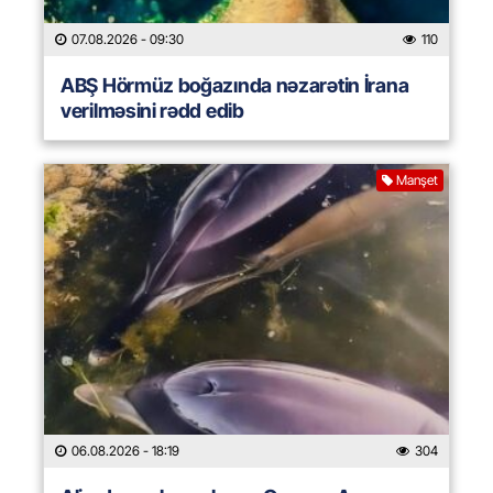
07.08.2026
- 09:30
110
ABŞ Hörmüz boğazında nəzarətin İrana
verilməsini rədd edib
Manşet
06.08.2026
- 18:19
304