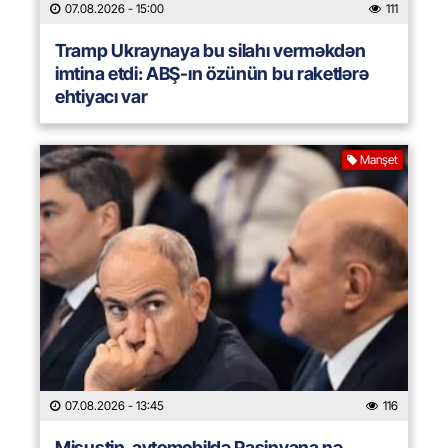
07.08.2026
- 15:00
111
Tramp Ukraynaya bu silahı verməkdən
imtina etdi: ABŞ-ın özünün bu raketlərə
ehtiyacı var
Manşet
07.08.2026
- 13:45
116
Mişustin avtomobildə Paşinyana nə