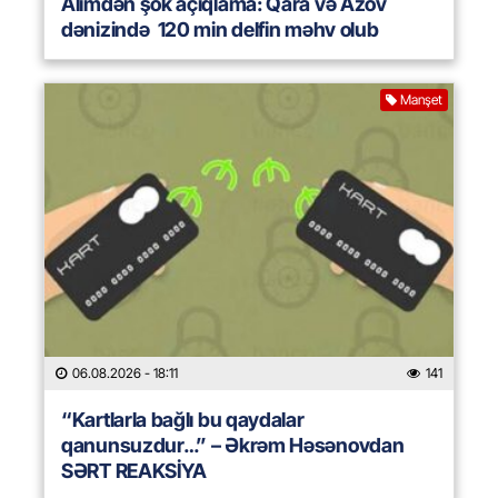
Alimdən şok açıqlama: Qara və Azov
dənizində 120 min delfin məhv olub
Manşet
06.08.2026
- 18:11
141
“Kartlarla bağlı bu qaydalar
qanunsuzdur…” – Əkrəm Həsənovdan
SƏRT REAKSİYA