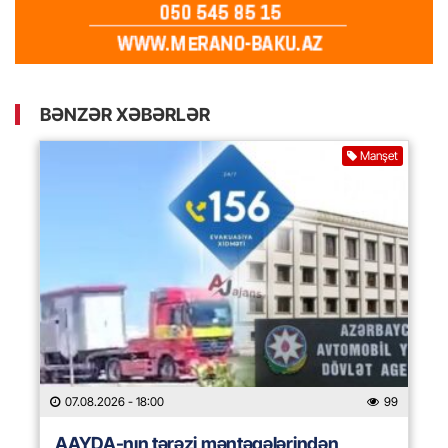
BƏNZƏR XƏBƏRLƏR
Manşet
07.08.2026
- 18:00
99
AAYDA-nın tərəzi məntəqələrindən