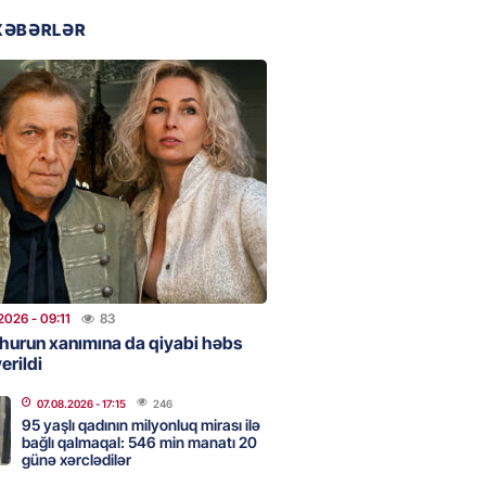
urun xanımına da qiyabi həbs
XƏBƏRLƏR
erildi
2026
- 09:11
83
uz cərrahiyyə təhlükəsi:
sal Hospital”da sertifikatsız
skandalı
2026
- 18:31
357
nın tərəzi məntəqələrindən
2026
- 09:11
83
 -156 ya yaşıl, vətəndaşa qırmızı
hurun xanımına da qiyabi həbs
erildi
2026
- 18:00
138
07.08.2026
- 17:15
246
95 yaşlı qadının milyonluq mirası ilə
bağlı qalmaqal: 546 min manatı 20
günə xərclədilər
idmətə görə rüşvət alan vəzifəli