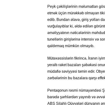
Peyk çəkilişlərinin məlumatları göstə
etmək üçün mürəkkəb olmayan tikint
edib. Bundan əlavə, giriş yolları d
vurğulayıblar ki, əldə edilən görü
əməliyyatının nəticələrinin məhdud
tunellərin girişlərinə intensiv və 
qaldırmaq mümkün olmayıb.
Mütəxəssislərin fikrincə, İranın iyi
yeraltı raket bazaları şəbəkəsi onu
müdafiə səviyyəsi təmin edir. Obyekt
zərbələrinin bu bazalara qarşı effe
Pentaqonun rəsmi nümayəndəsi Şon 
barədə şərhlərdən yayınıb və əvvəll
ABŞ Silahlı Qüvvələri dünyanın ən