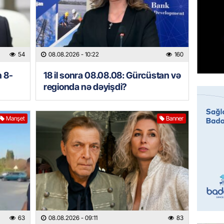
ÖZƏL
Tramp 
imtina 
ehtiyac
07.08.
54
08.08.2026
- 10:22
160
ÖZƏL
n 8-
18 il sonra 08.08.08: Gürcüstan və
regionda nə dəyişdi?
İki fut
ETDİ:
B
07.08.
Manşet
Banner
GÜNDƏM
Azərbay
olacaq
07.08.
REKLAM
Birbank
63
08.08.2026
- 09:11
83
krediti