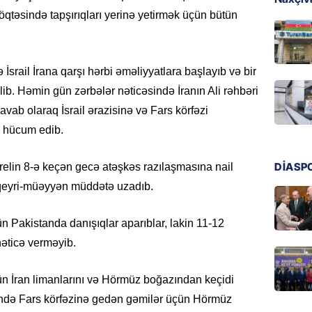
GÜNDƏM
nöqtəsində tapşırıqları yerinə yetirmək üçün bütün
Ülviyyə
07.08.
 İsrail İrana qarşı hərbi əməliyyatlara başlayıb və bir
MANŞET
ilib. Həmin gün zərbələr nəticəsində İranın Ali rəhbəri
“Birgə 
vab olaraq İsrail ərazisinə və Fars körfəzi
əhəmiy
a hücum edib.
07.08.
DİASP
İDMAN
prelin 8-ə keçən gecə atəşkəs razılaşmasına nail
Albani
 qeyri-müəyyən müddətə uzadıb.
“Liverp
07.08.
n Pakistanda danışıqlar aparıblar, lakin 11-12
nəticə verməyib.
HADISƏ
Tovuzda
n İran limanlarını və Hörmüz boğazından keçidi
qardaşı
ində Fars körfəzinə gedən gəmilər üçün Hörmüz
07.08.