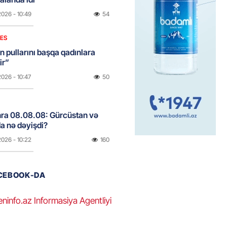
2026
- 10:49
54
NES
n pullarını başqa qadınlara
ir”
2026
- 10:47
50
onra 08.08.08: Gürcüstan və
a nə dəyişdi?
2026
- 10:22
160
ACEBOOK-DA
ı qızın nişanında mediaya hücum
 — VİDEO
eninfo.az Informasiya Agentliyi
2026
- 09:20
63