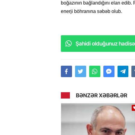
boğazının bağlandığını elan edib.
enerji böhranına səbəb olub.
Şahidi olduğunuz hadisəl
BƏNZƏR XƏBƏRLƏR