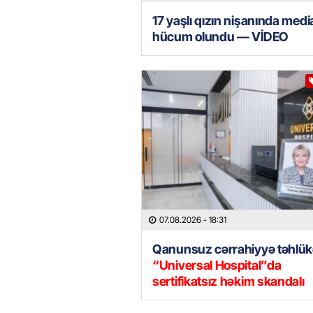
17 yaşlı qızın nişanında med
hücum olundu — VİDEO
07.08.2026
- 18:31
Qanunsuz cərrahiyyə təhlük
“Universal Hospital”da
sertifikatsız həkim skandalı