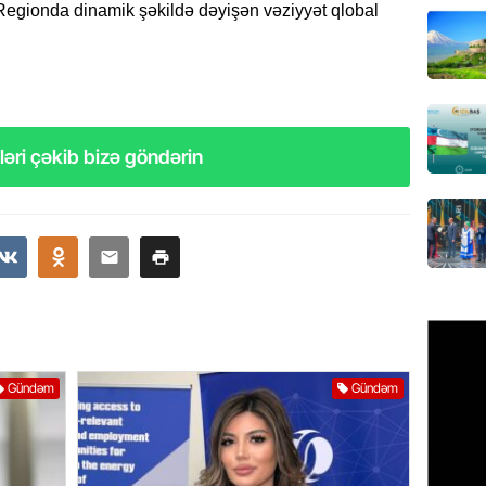
 Regionda dinamik şəkildə dəyişən vəziyyət qlobal
GÜNDƏM
Türkiyə
milyon 
xərclər
07.08.
əri çəkib bizə göndərin
GÜNDƏM
Malayzi
Dosye
07.08.
MANŞET
Türkiyə
Pakist
Gündəm
Gündəm
sazişi 
07.08.