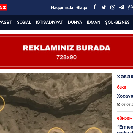
Haqqımızda
Əlaqə
YASƏT
SOSIAL
İQTISADIYYAT
DÜNYA
İDMAN
ŞOU-BIZNES
XƏBƏR
ÖLKƏ
Xocavə
08.08.
GÜNDƏM
“Erməni
qədər d