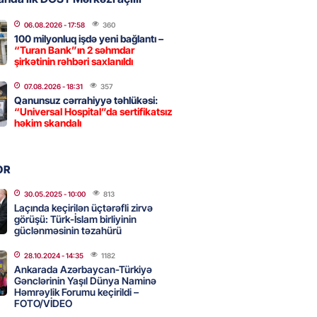
 İlyasova fəhləyə borclu qalıb?
06.08.2026
- 17:58
360
100 milyonluq işdə yeni bağlantı –
2026
- 16:45
241
“Turan Bank”ın 2 səhmdar
şirkətinin rəhbəri saxlanıldı
07.08.2026
- 18:31
357
Strateji Müdafiə Sazişi”nin
Qanunsuz cərrahiyyə təhlükəsi:
“Universal Hospital”da sertifikatsız
yəti nədir? -ŞƏRH
həkim skandalı
2026
- 16:30
147
OR
ya klubuna keçən Kamil
30.05.2025
- 10:00
813
ul”da oynamaq istəyir
Laçında keçirilən üçtərəfli zirvə
görüşü: Türk-İslam birliyinin
2026
- 16:15
233
güclənməsinin təzahürü
28.10.2024
- 14:35
1182
Ankarada Azərbaycan-Türkiyə
 qadın qətlə yetirildi – Şübhəli
Gənclərinin Yaşıl Dünya Naminə
 oğludur
Həmrəylik Forumu keçirildi –
FOTO/VİDEO
2026
- 16:00
224