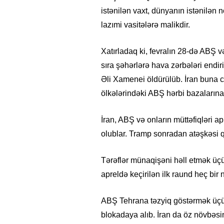
istənilən vaxt, dünyanın istənilən 
lazımi vasitələrə malikdir.
Xatırladaq ki, fevralın 28-də ABŞ və
sıra şəhərlərə hava zərbələri endir
Əli Xamenei öldürülüb. İran buna ca
ölkələrindəki ABŞ hərbi bazaların
İran, ABŞ və onların müttəfiqləri a
olublar. Tramp sonradan atəşkəsi
Tərəflər münaqişəni həll etmək üçü
apreldə keçirilən ilk raund heç bir 
ABŞ Tehrana təzyiq göstərmək üçü
blokadaya alıb. İran da öz növbəs