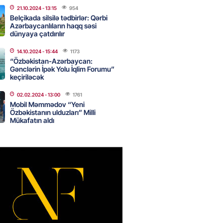
21.10.2024
- 13:15
954
Belçikada silsilə tədbirlər: Qərbi
Azərbaycanlıların haqq səsi
də 37,6 milyon, Rusiyada 16,7
dünyaya çatdırılır
– Azərbaycanlıların yemək
i
14.10.2024
- 15:44
1173
“Özbəkistan-Azərbaycan:
2026
- 15:45
155
Gənclərin İpək Yolu İqlim Forumu”
keçiriləcək
02.02.2024
- 13:00
1761
yada yeni səfirimiz kimdir? –
Mobil Məmmədov “Yeni
Özbəkistanın ulduzları” Milli
Mükafatın aldı
2026
- 15:30
161
, Səudiyyə Ərəbistanı və
an arasında Məkkə müdafiə
imzalanıb
2026
- 15:15
137