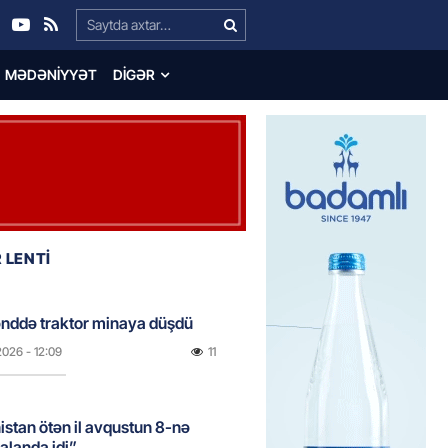
Search…
MƏDƏNIYYƏT
DIGƏR
 LENTİ
nddə traktor minaya düşdü
2026
- 12:09
11
stan ötən il avqustun 8-nə
alanda idi”