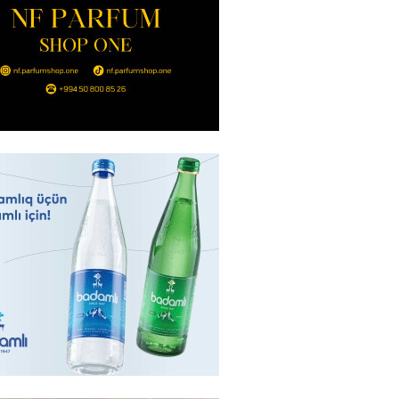
Ukraynaya bu silahı verməkdən
etdi: ABŞ-ın özünün bu raketlərə
ı var
2026
- 15:00
151
bolçu İran millisindən İMTİNA
u ölkəni seçdilər
2026
- 14:45
158
canda sabah 39 dərəcə isti
2026
- 14:30
153
 Biznes-dən mikro biznes
nə 5%-dək endirim