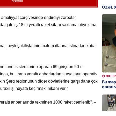
Bu məşh
ÖZƏL 
qərarı v
 əməliyyat çərçivəsində endirdiyi zərbələr
08.08.
nda qalmış 18 iri yeraltı raket silahı saxlama obyektinə
GÜNDƏM
Qanuns
“Univer
lı peyk çəkilişlərinin məlumatlarına istinadən xəbər
həkim 
07.08.
arın tunel sistemlərinə aparan 69 girişdən 50-ni
MANŞET
rincə, bu, İrana yeraltı anbarlardan sursatların operativ
AAYDA-
08.08.
şikayət
axın Şərq regionunun digər dövlətlərinə qarşı daha çox
Bu məş
işıq?
qərarı v
uraxılışı həyata keçirmək imkanı verir.
07.08.
n yeraltı anbarlarında təxminən 1000 raket cəmlənib”, –
GÜNDƏM
Hərbi x