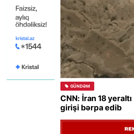
GÜNDƏM
CNN: İran 18 yeralt
girişi bərpa edib