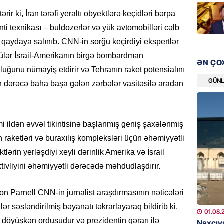
şəxslə
rir ki, İran tərəfi yeraltı obyektlərə keçidləri bərpa
07.08.
i texnikası – buldozerlər və yük avtomobilləri cəlb
a qaydaya salınıb. CNN-in sorğu keçirdiyi ekspertlər
DÜNYA
ntülər İsrail-Amerikanın birgə bombardman
Ad günü
ƏN ÇO
general
luğunu nümayiş etdirir və Tehranın raket potensialını
GÜN
07.08.
son dərəcə baha başa gələn zərbələr vasitəsilə aradan
ÖZƏL
95 yaşl
rmi ildən əvvəl tikintisinə başlanmış geniş şaxələnmiş
bağlı q
n raketləri və buraxılış kompleksləri üçün əhəmiyyətli
günə xə
lərin yerləşdiyi xeyli dərinlik Amerika və İsrail
07.08.
ktivliyini əhəmiyyətli dərəcədə məhdudlaşdırır.
BANNER
Çin qız
Parnell CNN-in jurnalist araşdırmasının nəticələri
07.08.
ər səsləndirilmiş bəyanatı təkrarlayaraq bildirib ki,
01.08.
 döyüşkən ordusudur və prezidentin qərarı ilə
Naxçıva