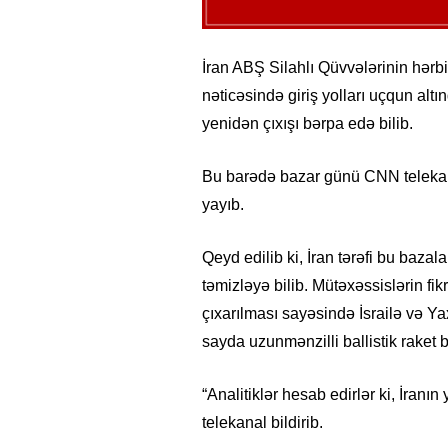
İran ABŞ Silahlı Qüvvələrinin hərbi
nəticəsində giriş yolları uçqun altı
yenidən çıxışı bərpa edə bilib.
Bu barədə bazar günü CNN telekana
yayıb.
Qeyd edilib ki, İran tərəfi bu bazal
təmizləyə bilib. Mütəxəssislərin fik
çıxarılması sayəsində İsrailə və Y
sayda uzunmənzilli ballistik raket b
“Analitiklər hesab edirlər ki, İranı
telekanal bildirib.