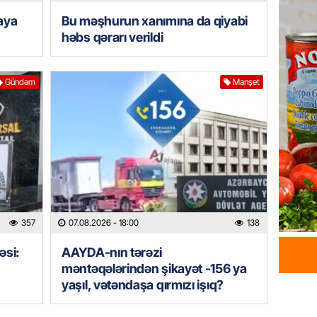
07.08.
iaya
Bu məşhurun xanımına da qiyabi
həbs qərarı verildi
HADISƏ
Sumqay
Gündəm
Manşet
çimərli
şəxslər
07.08.
GÜNDƏM
Kartdan
köçürmə
07.08.
357
07.08.2026
- 18:00
138
MANŞET
əsi:
AAYDA-nın tərəzi
Mişust
məntəqələrindən şikayət -156 ya
deyib?
yaşıl, vətəndaşa qırmızı işıq?
07.08.