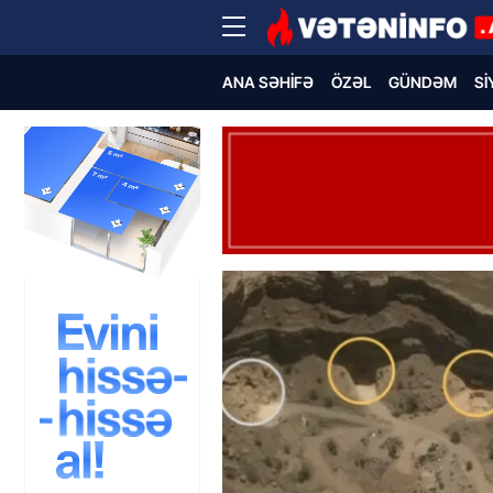
ANA SƏHIFƏ
ÖZƏL
GÜNDƏM
SI