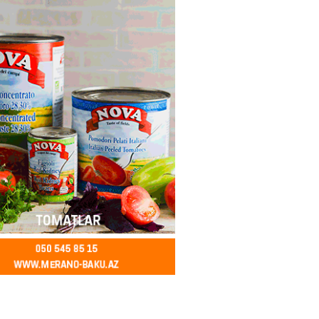
2026
- 14:28
150
ıtda avtomobil qaçıran və
kdə mobil telefon oğurlayan
 saxlanılıb
2026
- 14:15
155
 karta istədiyiniz qədər
 edə bilərsiniz – VİDEO
2026
- 14:00
154
in avtomobildə Paşinyana nə
2026
- 13:45
148