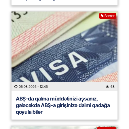
Banner
06.08.2026
- 12:45
68
ABŞ-da qalma müddətinizi aşsanız,
gələcəkdə ABŞ-a girişinizə daimi qadağa
qoyula bilər