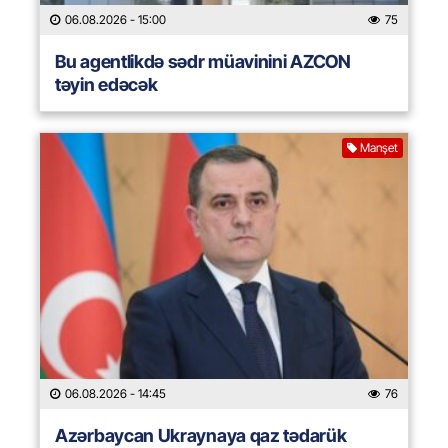
06.08.2026
- 15:00
75
Bu agentlikdə sədr müavinini AZCON
təyin edəcək
Manşet
06.08.2026
- 14:45
76
Azərbaycan Ukraynaya qaz tədarük