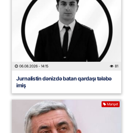
06.08.2026
- 14:15
81
Jurnalistin dənizdə batan qardaşı tələbə
imiş
Manşet