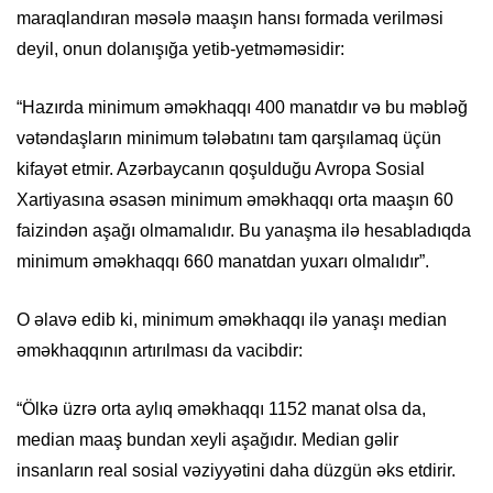
maraqlandıran məsələ maaşın hansı formada verilməsi
deyil, onun dolanışığa yetib-yetməməsidir:
“Hazırda minimum əməkhaqqı 400 manatdır və bu məbləğ
vətəndaşların minimum tələbatını tam qarşılamaq üçün
kifayət etmir. Azərbaycanın qoşulduğu Avropa Sosial
Xartiyasına əsasən minimum əməkhaqqı orta maaşın 60
faizindən aşağı olmamalıdır. Bu yanaşma ilə hesabladıqda
minimum əməkhaqqı 660 manatdan yuxarı olmalıdır”.
O əlavə edib ki, minimum əməkhaqqı ilə yanaşı median
əməkhaqqının artırılması da vacibdir:
“Ölkə üzrə orta aylıq əməkhaqqı 1152 manat olsa da,
median maaş bundan xeyli aşağıdır. Median gəlir
insanların real sosial vəziyyətini daha düzgün əks etdirir.