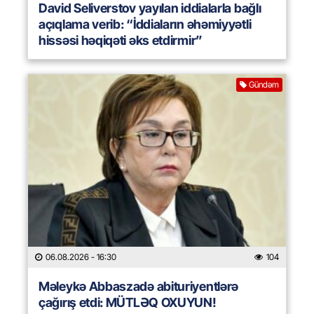
David Seliverstov yayılan iddialarla bağlı
açıqlama verib: “İddiaların əhəmiyyətli
hissəsi həqiqəti əks etdirmir”
Gündəm
06.08.2026
- 16:30
104
Məleykə Abbaszadə abituriyentlərə
çağırış etdi: MÜTLƏQ OXUYUN!