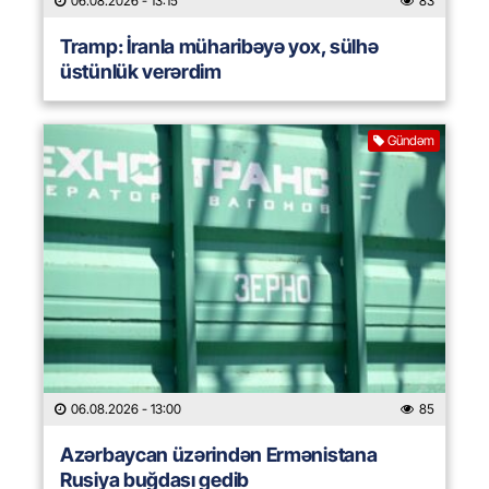
06.08.2026
- 13:15
83
Tramp: İranla müharibəyə yox, sülhə
üstünlük verərdim
Gündəm
06.08.2026
- 13:00
85
Azərbaycan üzərindən Ermənistana
Rusiya buğdası gedib