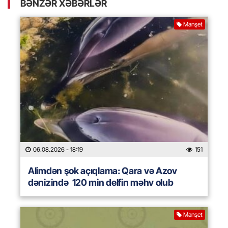
BƏNZƏR XƏBƏRLƏR
Manşet
06.08.2026
- 18:19
151
Alimdən şok açıqlama: Qara və Azov
dənizində 120 min delfin məhv olub
Manşet