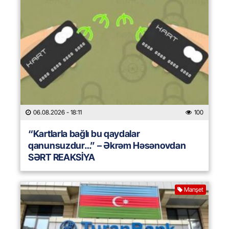
06.08.2026
- 18:11
100
“Kartlarla bağlı bu qaydalar
qanunsuzdur…” – Əkrəm Həsənovdan
SƏRT REAKSİYA
Manşet