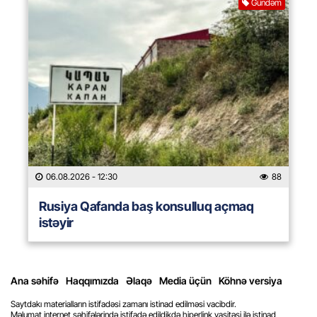
Gündəm
06.08.2026
- 12:30
88
Rusiya Qafanda baş konsulluq açmaq
istəyir
Ana səhifə
Haqqımızda
Əlaqə
Media üçün
Köhnə versiya
Saytdakı materialların istifadəsi zamanı istinad edilməsi vacibdir.
Məlumat internet səhifələrində istifadə edildikdə hiperlink vasitəsi ilə istinad