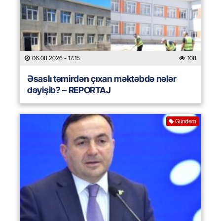
06.08.2026
- 17:15
108
Əsaslı təmirdən çıxan məktəbdə nələr
dəyişib? – REPORTAJ
Gündəm