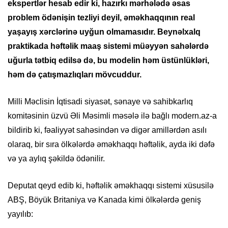
ekspertlər hesab edir ki, hazırkı mərhələdə əsas
problem ödənişin tezliyi deyil, əməkhaqqının real
yaşayış xərclərinə uyğun olmamasıdır. Beynəlxalq
praktikada həftəlik maaş sistemi müəyyən sahələrdə
uğurla tətbiq edilsə də, bu modelin həm üstünlükləri,
həm də çatışmazlıqları mövcuddur.
Milli Məclisin İqtisadi siyasət, sənaye və sahibkarlıq
komitəsinin üzvü Əli Məsimli məsələ ilə bağlı modern.az-a
bildirib ki, fəaliyyət sahəsindən və digər amillərdən asılı
olaraq, bir sıra ölkələrdə əməkhaqqı həftəlik, ayda iki dəfə
və ya aylıq şəkildə ödənilir.
Deputat qeyd edib ki, həftəlik əməkhaqqı sistemi xüsusilə
ABŞ, Böyük Britaniya və Kanada kimi ölkələrdə geniş
yayılıb: