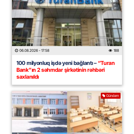
06.08.2026
- 17:58
188
100 milyonluq işdə yeni bağlantı –
“Turan
Bank”ın 2 səhmdar şirkətinin rəhbəri
saxlanıldı
Gündəm