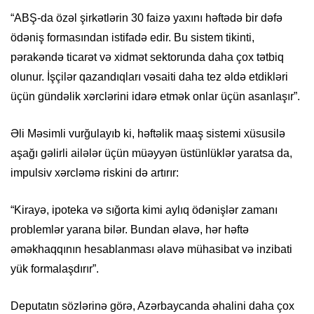
“ABŞ-da özəl şirkətlərin 30 faizə yaxını həftədə bir dəfə
ödəniş formasından istifadə edir. Bu sistem tikinti,
pərakəndə ticarət və xidmət sektorunda daha çox tətbiq
olunur. İşçilər qazandıqları vəsaiti daha tez əldə etdikləri
üçün gündəlik xərclərini idarə etmək onlar üçün asanlaşır”.
Əli Məsimli vurğulayıb ki, həftəlik maaş sistemi xüsusilə
aşağı gəlirli ailələr üçün müəyyən üstünlüklər yaratsa da,
impulsiv xərcləmə riskini də artırır:
“Kirayə, ipoteka və sığorta kimi aylıq ödənişlər zamanı
problemlər yarana bilər. Bundan əlavə, hər həftə
əməkhaqqının hesablanması əlavə mühasibat və inzibati
yük formalaşdırır”.
Deputatın sözlərinə görə, Azərbaycanda əhalini daha çox