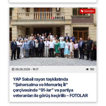
Gündəm
06.08.2026
- 16:17
190
YAP Səbail rayon təşkilatında
“Şəhərsalma və Memarlıq İli”
çərçivəsində “91-lər” və partiya
veteranları ilə görüş keçirilib – FOTOLAR