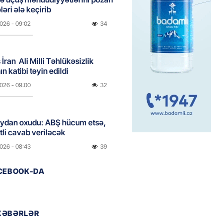
ləri ələ keçirib
2026
- 09:02
34
İran Ali Milli Təhlükəsizlik
n katibi təyin edildi
2026
- 09:00
32
eydan oxudu: ABŞ hücum etsə,
tli cavab veriləcək
2026
- 08:43
39
ACEBOOK-DA
ın Suriyadakı hərbi bazalarına
 nəzarət edəcək
2026
- 08:36
45
XƏBƏRLƏR