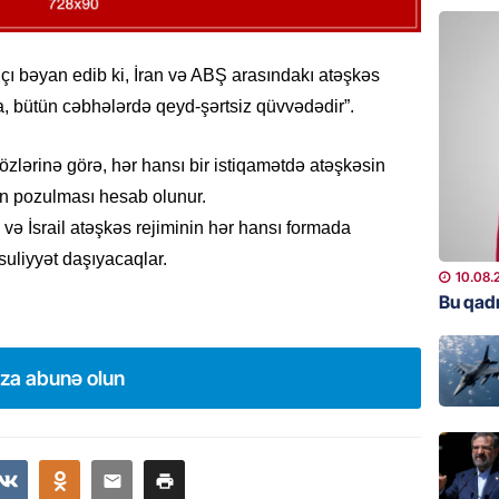
MANŞET
“Kəpəz”
verib-
aqçı bəyan edib ki, İran və ABŞ arasındakı atəşkəs
ƏMƏLİ
a, bütün cəbhələrdə qeyd-şərtsiz qüvvədədir”.
09.08.
sözlərinə görə, hər hansı bir istiqamətdə atəşkəsin
GÜNDƏM
n pozulması hesab olunur.
Vaşinqt
və İsrail atəşkəs rejiminin hər hansı formada
avqust
üçün nə
uliyyət daşıyacaqlar.
10.08.
08.08.
Bu qadı
MANŞET
Vaşinqt
ıza abunə olun
tarixi d
CANBAX
08.08.