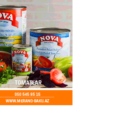
 şənliyində yaralanan rus
 öldü – VİDEO
2026
- 17:30
312
ı qadının milyonluq mirası ilə
almaqal: 546 min manatı 20
rclədilər
2026
- 17:15
318
ıl həmləsinə start verib
2026
- 17:00
307
 İlyasova fəhləyə borclu qalıb?