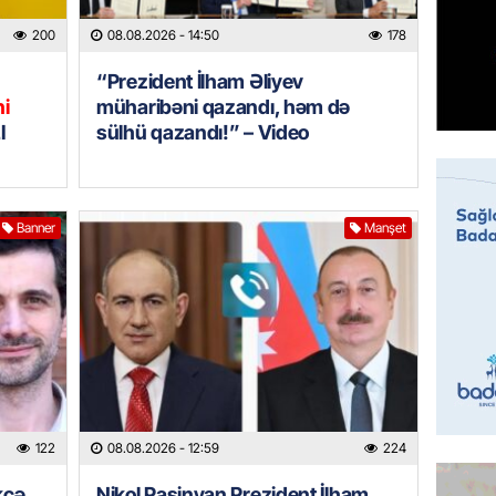
08.08.
200
08.08.2026
- 14:50
178
GÜNDƏM
“Prezident İlham Əliyev
Qanuns
ni
müharibəni qazandı, həm də
“Univer
I
sülhü qazandı!” – Video
həkim 
07.08.
Banner
Manşet
MANŞET
AAYDA-
şikayət
işıq?
07.08.
GÜNDƏM
Hərbi x
şəxslə
122
08.08.2026
- 12:59
224
07.08.
kcə
Nikol Paşinyan Prezident İlham