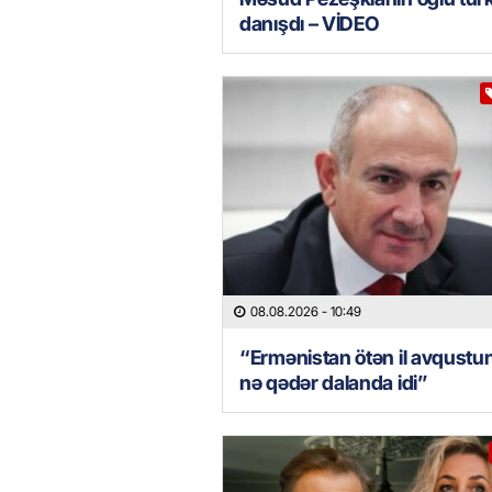
danışdı – VİDEO
08.08.2026
- 10:49
“Ermənistan ötən il avqustu
nə qədər dalanda idi”