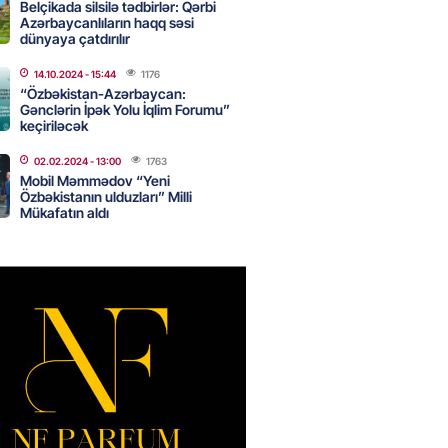
Belçikada silsilə tədbirlər: Qərbi
NES
Azərbaycanlıların haqq səsi
dünyaya çatdırılır
n pullarını başqa qadınlara
ir”
14.10.2024
- 15:44
1176
2026
- 10:47
130
“Özbəkistan-Azərbaycan:
Gənclərin İpək Yolu İqlim Forumu”
keçiriləcək
02.02.2024
- 13:00
1763
onra 08.08.08: Gürcüstan və
Mobil Məmmədov “Yeni
a nə dəyişdi?
Özbəkistanın ulduzları” Milli
Mükafatın aldı
2026
- 10:22
346
ı qızın nişanında mediaya hücum
 — VİDEO
2026
- 09:20
144
urun xanımına da qiyabi həbs
erildi