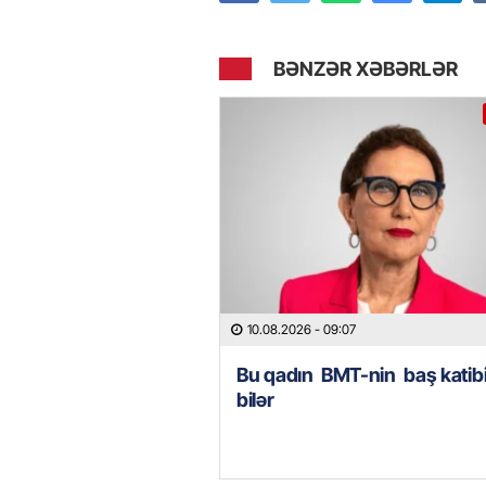
BƏNZƏR XƏBƏRLƏR
10.08.2026
- 09:07
Bu qadın BMT-nin baş katibi
bilər