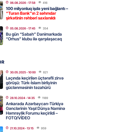
06.08.2026
- 17:58
416
ezeşkianın oğlu türkcə danışdı
100 milyonluq işdə yeni bağlantı –
O
“Turan Bank”ın 2 səhmdar
şirkətinin rəhbəri saxlanıldı
2026
- 14:39
122
05.08.2026
- 17:45
354
Bu gün “Sabah” Danimarkada
“Orhus” klubu ilə qarşılaşacaq
aşinyan Prezident İlham Əliyevə
TDİ
2026
- 12:59
224
OR
30.05.2025
- 10:00
821
nddə traktor minaya düşdü
Laçında keçirilən üçtərəfli zirvə
görüşü: Türk-İslam birliyinin
2026
- 12:09
195
güclənməsinin təzahürü
28.10.2024
- 14:35
1189
Ankarada Azərbaycan-Türkiyə
stan ötən il avqustun 8-nə
Gənclərinin Yaşıl Dünya Naminə
Həmrəylik Forumu keçirildi –
alanda idi”
FOTO/VİDEO
2026
- 10:49
217
21.10.2024
- 13:15
959