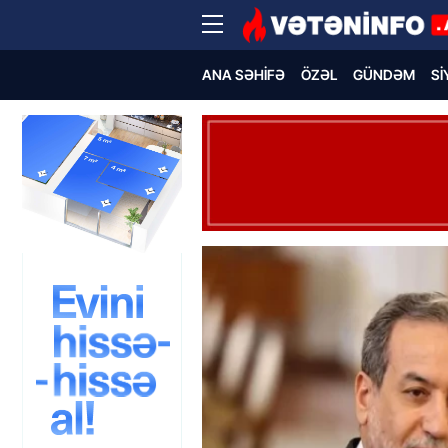
ANA SƏHIFƏ
ÖZƏL
GÜNDƏM
SI