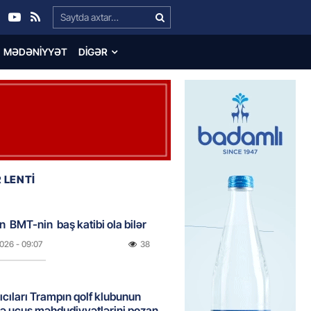
Search…
MƏDƏNIYYƏT
DIGƏR
 LENTİ
n BMT-nin baş katibi ola bilər
2026
- 09:07
38
rıcıları Trampın qolf klubunun
ə uçuş məhdudiyyətlərini pozan