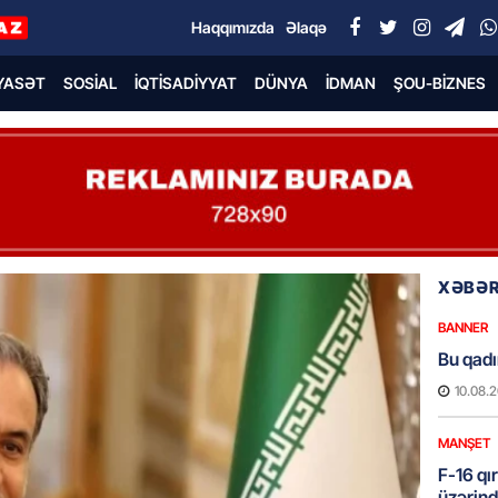
Haqqımızda
Əlaqə
YASƏT
SOSIAL
İQTISADIYYAT
DÜNYA
İDMAN
ŞOU-BIZNES
XƏBƏR
BANNER
Bu qadı
10.08.
MANŞET
F-16 qı
üzərind