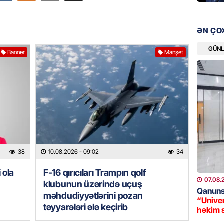
GÜNDƏM
“David 
detalla
ƏN ÇO
keçmiş 
GÜN
08.08.
Banner
Manşet
GÜNDƏM
“Toy xər
sayanl
Deputa
08.08.
MANŞET
38
10.08.2026
- 09:02
34
“Prezid
qazandı
 ola
F-16 qırıcıları Trampın qolf
Video
07.08.
klubunun üzərində uçuş
Qanuns
08.08.
məhdudiyyətlərini pozan
“Univer
təyyarələri ələ keçirib
həkim 
BANNER