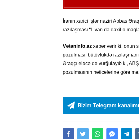
İranın xarici işlər naziri Abbas Ər
razılaşması “Livan da daxil olmaql
Vətəninfo.az
xəbər verir ki, onun 
pozulması, bütövlükdə razılaşmanı
Əraqçı eləcə də vurğulayıb ki, ABŞ 
pozulmasının nəticələrinə görə məs
Bizim Telegram kanalım