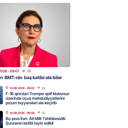
 Hospitalda ölüm hadisəsi baş
DAHA BİR QADIN ESTETİK
YYATDAN ÖLDÜ
2026
- 08:49
314
ondan başlayan yeni mərhələ: 8
 görüşü Azərbaycan və region
yi dəyişdi? – ŞƏRH
2026
- 09:07
38
2026
- 21:36
305
n BMT-nin baş katibi ola bilər
10.08.2026
- 09:02
34
F-16 qırıcıları Trampın qolf klubunun
on sazişi:
Cənubi Qafqazda
üzərində uçuş məhdudiyyətlərini
önüş və yeni reallıqlar
-NAHİD
pozan təyyarələri ələ keçirib
IŞLI YAZIR
10.08.2026
- 09:00
32
2026
- 18:26
200
Bu şəxs İran Ali Milli Təhlükəsizlik
Şurasının katibi təyin edildi