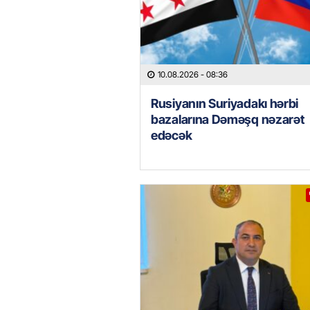
10.08.2026
- 08:36
Rusiyanın Suriyadakı hərbi
bazalarına Dəməşq nəzarət
edəcək