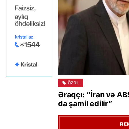
ÖZƏL
Əraqçı: “İran və AB
da şamil edilir”