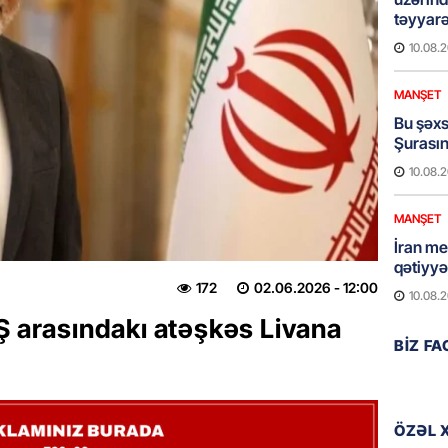
təyyarə
10.08.
MANŞET
Bu şəxs 
Şurasını
10.08.
MANŞET
İran m
qətiyyə
172
02.06.2026
- 12:00
10.08.
Ş arasındakı atəşkəs Livana
GÜNDƏM
BIZ F
Rusiyan
Dəməşq
10.08.
ÖZƏL 