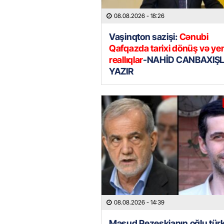
08.08.2026
- 18:26
Vaşinqton sazişi:
Cənubi
Qafqazda tarixi dönüş və ye
reallıqlar
-NAHİD CANBAXIŞL
YAZIR
08.08.2026
- 14:39
Məsud Pezeşkianın oğlu tür