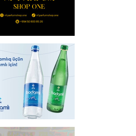
2026
- 09:11
182
uz cərrahiyyə təhlükəsi:
sal Hospital”da sertifikatsız
skandalı
2026
- 18:31
458
nın tərəzi məntəqələrindən
 -156 ya yaşıl, vətəndaşa qırmızı
2026
- 18:00
194
idmətə görə rüşvət alan vəzifəli
rin məhkəməsi BAŞLAYIR
2026
- 17:45
199