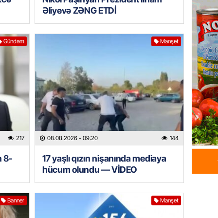
Əliyevə ZƏNG ETDİ
DÜNYA
Ad günü
general
Gündəm
Manşet
07.08.
ÖZƏL
95 yaşl
bağlı q
günə xə
07.08.
217
08.08.2026
- 09:20
144
BANNER
Çin qız
n 8-
17 yaşlı qızın nişanında mediaya
hücum olundu — VİDEO
07.08.
GÜNDƏM
Banner
Manşet
Ülviyyə