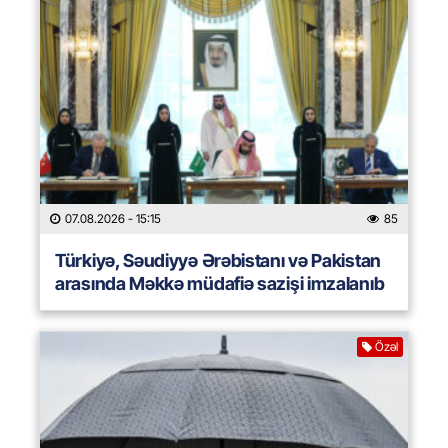
07.08.2026
- 15:15
85
Türkiyə, Səudiyyə Ərəbistanı və Pakistan
arasında Məkkə müdafiə sazişi imzalanıb
Özəl