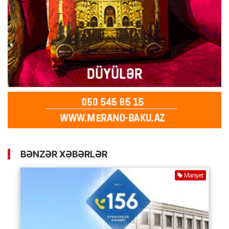
BƏNZƏR XƏBƏRLƏR
Manşet