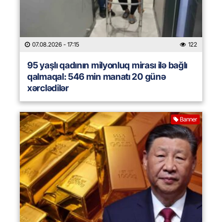
07.08.2026
- 17:15
122
95 yaşlı qadının milyonluq mirası ilə bağlı
qalmaqal: 546 min manatı 20 günə
xərclədilər
Banner