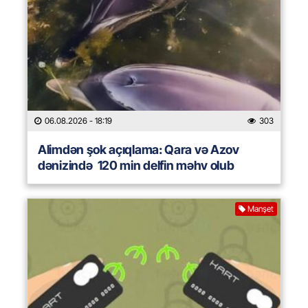
06.08.2026
- 18:19
303
Alimdən şok açıqlama: Qara və Azov
dənizində 120 min delfin məhv olub
Manşet