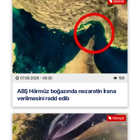
Banner
07.08.2026
- 09:30
109
ABŞ Hörmüz boğazında nəzarətin İrana
verilməsini rədd edib
Manşet