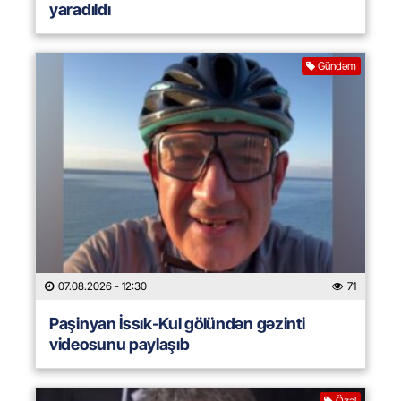
yaradıldı
Gündəm
07.08.2026
- 12:30
71
Paşinyan İssık-Kul gölündən gəzinti
videosunu paylaşıb
Özəl