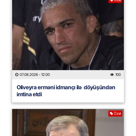
07.08.2026
- 12:00
100
Oliveyra erməni idmançı ilə döyüşündən
imtina etdi
Özəl