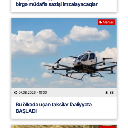
birgə müdafiə sazişi imzalayacaqlar
Manşet
07.08.2026
- 10:00
88
Bu ölkədə uçan taksilər fəaliyyətə
BAŞLADI