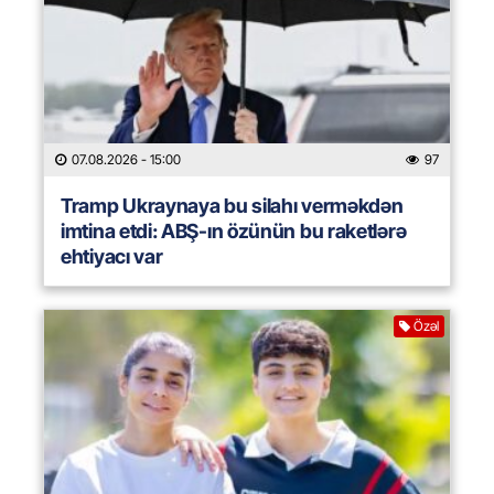
07.08.2026
- 15:00
97
Tramp Ukraynaya bu silahı verməkdən
imtina etdi: ABŞ-ın özünün bu raketlərə
ehtiyacı var
Özəl