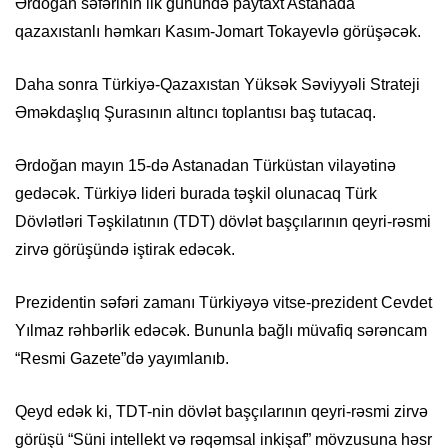
Ərdoğan səfərinin ilk günündə paytaxt Astanada
qazaxıstanlı həmkarı Kasım-Jomart Tokayevlə görüşəcək.
Daha sonra Türkiyə-Qazaxıstan Yüksək Səviyyəli Strateji
Əməkdaşlıq Şurasının altıncı toplantısı baş tutacaq.
Ərdoğan mayın 15-də Astanadan Türküstan vilayətinə
gedəcək. Türkiyə lideri burada təşkil olunacaq Türk
Dövlətləri Təşkilatının (TDT) dövlət başçılarının qeyri-rəsmi
zirvə görüşündə iştirak edəcək.
Prezidentin səfəri zamanı Türkiyəyə vitse-prezident Cevdet
Yılmaz rəhbərlik edəcək. Bununla bağlı müvafiq sərəncam
“Resmi Gazete”də yayımlanıb.
Qeyd edək ki, TDT-nin dövlət başçılarının qeyri-rəsmi zirvə
görüşü “Süni intellekt və rəqəmsal inkişaf” mövzusuna həsr