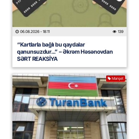
06.08.2026
- 18:11
139
“Kartlarla bağlı bu qaydalar
qanunsuzdur…” – Əkrəm Həsənovdan
SƏRT REAKSİYA
Manşet