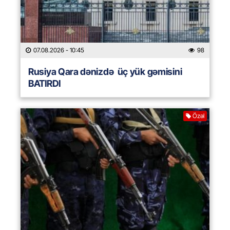
07.08.2026
- 10:45
98
Rusiya Qara dənizdə üç yük gəmisini
BATIRDI
Özəl