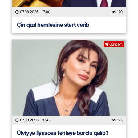
07.08.2026
- 17:00
120
Çin qızıl həmləsinə start verib
Gündəm
07.08.2026
- 16:45
125
Ülviyyə İlyasova fəhləyə borclu qalıb?