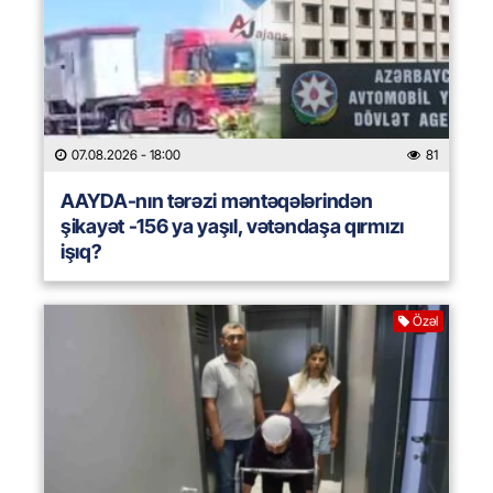
07.08.2026
- 18:00
81
AAYDA-nın tərəzi məntəqələrindən
şikayət -156 ya yaşıl, vətəndaşa qırmızı
işıq?
Özəl