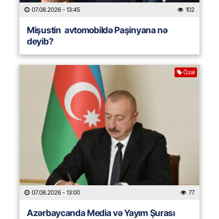
07.08.2026
- 13:45
102
Mişustin avtomobildə Paşinyana nə
deyib?
Özəl
07.08.2026
- 13:00
77
Azərbaycanda Media və Yayım Şurası