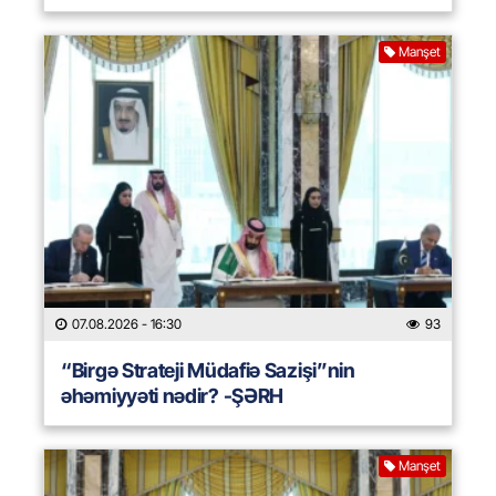
Manşet
07.08.2026
- 16:30
93
“Birgə Strateji Müdafiə Sazişi”nin
əhəmiyyəti nədir? -ŞƏRH
Manşet