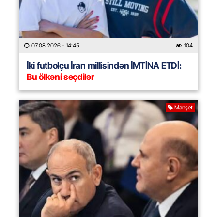
07.08.2026
- 14:45
104
İki futbolçu İran millisindən İMTİNA ETDİ:
Bu ölkəni seçdilər
Manşet