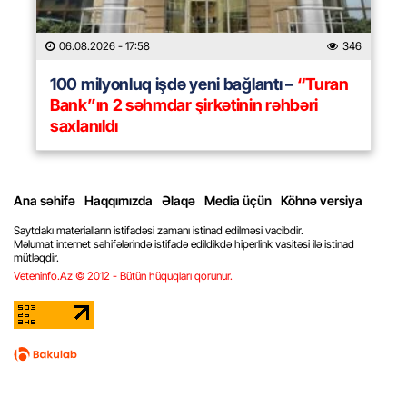
06.08.2026
- 17:58
346
100 milyonluq işdə yeni bağlantı –
“Turan
Bank”ın 2 səhmdar şirkətinin rəhbəri
saxlanıldı
Ana səhifə
Haqqımızda
Əlaqə
Media üçün
Köhnə versiya
Saytdakı materialların istifadəsi zamanı istinad edilməsi vacibdir.
Məlumat internet səhifələrində istifadə edildikdə hiperlink vasitəsi ilə istinad
mütləqdir.
Veteninfo.Az © 2012 - Bütün hüquqları qorunur.