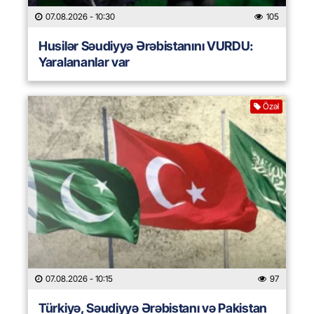
07.08.2026
- 10:30
105
Husilər Səudiyyə Ərəbistanını VURDU:
Yaralananlar var
Özəl
07.08.2026
- 10:15
97
Türkiyə, Səudiyyə Ərəbistanı və Pakistan