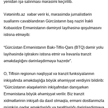
yenidən işə salınması mərasimi keçirilib.
Vətəninfo.az xəbər verir ki, mərasimdə jurnalistlərin
suallarını cavablandıran Gürcüstanın baş naziri İrakli
Kobaxidze Ermənistanın dəmiryol layihəsinə qoşulmasını
istisna etməyib:
“Gürcüstan Ermənistanın Bakı-Tiflis-Qars (BTQ) dəmir yolu
layihəsində iştirakını istisna etmir və İrəvanla tranzit
əməkdaşlığını dərinləşdirməyə hazırdır”.
O, Tiflisin regionun nəqliyyat və tranzit funksiyalarının
inkişafında əməkdaşlığa böyük əhəmiyyət verdiyini bildirib:
“Gürcüstanın əlaqələrinin inkişafından danışarkən
Ermənistana böyük əhəmiyyət verilir. Biz tranzit
xidmətlərinin inkişafı da daxil olmaqla, erməni dostlarımızla
mümkün qədər əməkdaşlığı və tərəfdaşlığı dərinləşdirməyə