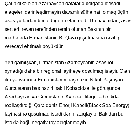
Qalib ölkə olan Azərbaycan dəfələrlə bölgədə iqtisadi
əlaqələri dərinləşdirməyin davamlı sülhə nail olmaq üçün
əsas yollardan biri olduğunu elan edib. Bu baxımdan, əsas
şərtləri İrəvan tərəfindən təmin olunan Bakının bir
mərhələdə Ermənistanın BTQ-yə qoşulmasına razılıq
verəcəyi ehtimalı böyükdür.
Yeri gəlmişkən, Ermənistan Azərbaycanın əsas rol
oynadığı daha bir regional layihəyə qoşulmaq istəyir. Ötən
ilin yanvarında Ermənistanın baş naziri Nikol Paşinyan
Gürcüstanın baş naziri İrakli Kobaxidze ilə görüşündə
Azərbaycan və Gürcüstanın Avropa İttifaqı ilə birlikdə
reallaşdırdığı Qara dəniz Enerji Kabeli(Black Sea Energy)
layihəsinə qoşulmaq istədiklərini açıqlayıb. Bakıdan bu
istəklə bağlı neqativ rəy açıqlanmayıb.