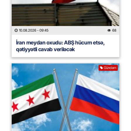
10.08.2026
- 09:45
68
İran meydan oxudu: ABŞ hücum etsə,
qətiyyətli cavab veriləcək
Gündəm