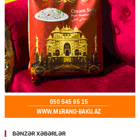
BƏNZƏR XƏBƏRLƏR