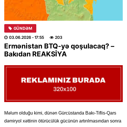
GÜNDƏM
03.06.2026
- 17:55
203
Ermənistan BTQ-yə qoşulacaq? –
Bakıdan REAKSİYA
Məlum olduğu kimi, dünən Gürcüstanda Bakı-Tiflis-Qars
dəmiryol xəttinin ötürücülük gücünün artırılmasından sonra