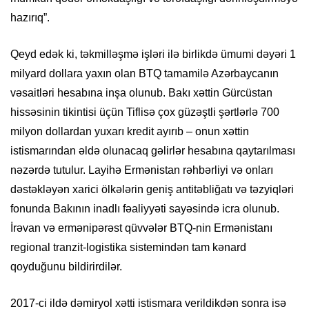
hazırıq”.
Qeyd edək ki, təkmilləşmə işləri ilə birlikdə ümumi dəyəri 1
milyard dollara yaxın olan BTQ tamamilə Azərbaycanın
vəsaitləri hesabına inşa olunub. Bakı xəttin Gürcüstan
hissəsinin tikintisi üçün Tiflisə çox güzəştli şərtlərlə 700
milyon dollardan yuxarı kredit ayırıb – onun xəttin
istismarından əldə olunacaq gəlirlər hesabına qaytarılması
nəzərdə tutulur. Layihə Ermənistan rəhbərliyi və onları
dəstəkləyən xarici ölkələrin geniş antitəbliğatı və təzyiqləri
fonunda Bakının inadlı fəaliyyəti sayəsində icra olunub.
İrəvan və ermənipərəst qüvvələr BTQ-nin Ermənistanı
regional tranzit-logistika sistemindən tam kənard
qoyduğunu bildirirdilər.
2017-ci ildə dəmiryol xətti istismara verildikdən sonra isə