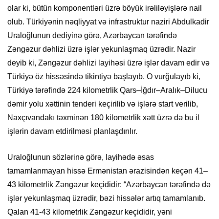
olar ki, bütün komponentləri üzrə böyük irəliləyişlərə nail
olub. Türkiyənin nəqliyyat və infrastruktur naziri Abdulkadir
Uraloğlunun dediyinə görə, Azərbaycan tərəfində
Zəngəzur dəhlizi üzrə işlər yekunlaşmaq üzrədir. Nazir
deyib ki, Zəngəzur dəhlizi layihəsi üzrə işlər davam edir və
Türkiyə öz hissəsində tikintiyə başlayıb. O vurğulayıb ki,
Türkiyə tərəfində 224 kilometrlik Qars–İğdır–Aralık–Dilucu
dəmir yolu xəttinin tenderi keçirilib və işlərə start verilib,
Naxçıvandakı təxminən 180 kilometrlik xətt üzrə də bu il
işlərin davam etdirilməsi planlaşdırılır.
Uraloğlunun sözlərinə görə, layihədə əsas
tamamlanmayan hissə Ermənistan ərazisindən keçən 41–
43 kilometrlik Zəngəzur keçididir: “Azərbaycan tərəfində də
işlər yekunlaşmaq üzrədir, bəzi hissələr artıq tamamlanıb.
Qalan 41-43 kilometrlik Zəngəzur keçididir, yəni