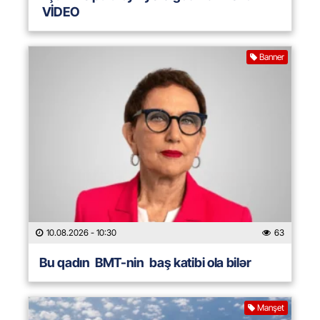
VİDEO
Banner
10.08.2026
- 10:30
63
Bu qadın BMT-nin baş katibi ola bilər
Manşet