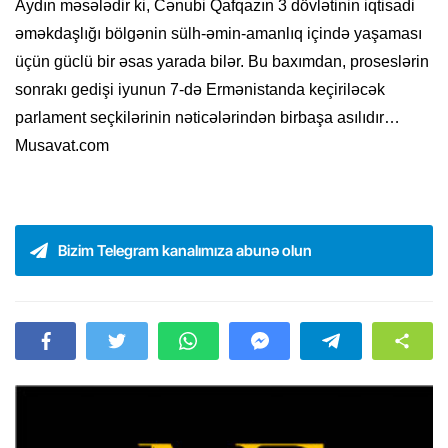
Aydın məsələdir ki, Cənubi Qafqazın 3 dövlətinin iqtisadi
əməkdaşlığı bölgənin sülh-əmin-amanlıq içində yaşaması
üçün güclü bir əsas yarada bilər. Bu baxımdan, proseslərin
sonrakı gedişi iyunun 7-də Ermənistanda keçiriləcək
parlament seçkilərinin nəticələrindən birbaşa asılıdır…
Musavat.com
Bizim Telegram kanalımıza abunə olun