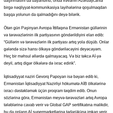
daşınmasını da dayandırıb, onda İrəvanın Azərbaycanla
birgə nəqliyyat-kommunikasiya layihələrinə qoşulmaqdan
başqa yolunun da qalmadığını deyə bilərik.
Ötən gün Paşinyan Avropa İttifaqına Ermənistan güllərinin
və tərəvəzlərinin ilk partiyasının göndərildiyini elan edib:
“Güllərin və tərəvəzlərin ilk partiyası artıq yola düşüb. Onlar
gələndə sizə hansı ölkəyə göndəriləcəyini deyəcəyəm.
Heç bir məhsul əllərdə qalmayacaq. Və biz təkcə Aİ-yə
deyil, artıq digər ölkələrə də ixrac edirik”.
İqtisadiyyat naziri Gevorq Papoyan isə bəyan edib ki,
Ermənistan İqtisadiyyat Nazirliyi hökumətə AİB ölkələrinə
ixracı dəstəkləmək üçün proqram təqdim edib. Onun
sözlərinə görə, Ermənistan meyvə-tərəvəzləri artıq Avropa
tələblərinə cavab verir və Global GAP sertifikatına malikdir,
bu da onların Aİ supermarketlərinə tədarükünə imkan verir.