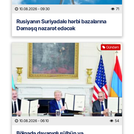
10.08.2026
- 09:30
71
Rusiyanın Suriyadakı hərbi bazalarına
Dəməşq nəzarət edəcək
Gündəm
10.08.2026
- 06:10
54
Bölgədə dayanıqlı sülhün və