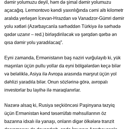
dəmir yolumuzu deyil, həm də şimal dəmir yolumuzu
açacağıq. Lermontovo kəndi yaxınlığında cəmi altı kilometr
aralıda yerləşən İcevan-Hrazdan və Vanadzor-Gümri dəmir
yolu xətləri (Azərbaycanla sərhəddən Türkiyə ilə sərhədə
qədər uzanır – red.) birləşdiriləcək və şərqdən qərbə ən
qısa dəmir yolu yaradılacaq”.
Eyni zamanda, Ermənistanın baş naziri vurğulayıb ki, yük
maşınları üçün pullu yollar da eyni bölgələrdən keçə bilər
və beləliklə, Asiya ilə Avropa arasında marşrut üçün yol
dəhlizi yaradıla bilər. Onun sözlərinə görə, avropalı
investorlar bu layihə ilə maraqlanırlar.
Nəzərə alsaq ki, Rusiya seçkiöncəsi Paşinyana təzyiq
üçün Ermənistan kənd təsərrüfatı məhsullarının öz
bazarına idxalı ilə yanaşı, onların digər ölkələrə tranzit