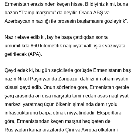
Ermənistan ərazisindən keçən hissə. Bildiyiniz kimi, buna
bəzən “Tramp marşrutu” da deyilir. Orada ABŞ və
Azərbaycanın razılığı ilə prosesin başlamasını gözləyirik”.
Nazir əlavə edib ki, layihə başa çatdıqdan sonra
ümumilikdə 860 kilometrlik nəqliyyat xətti işlək vəziyyətə
gətiriləcək (APA).
Qeyd edək ki, bu gün seçicilərlə görüşdə Ermənistanın baş
naziri Nikol Paşinyan da Zəngəzur dəhlizinin əhəmiyyətini
xüsusi qeyd edib. Onun sözlərinə görə, Ermənistan qərblə
şərq arasında ən qısa marşrutu təmin edən əsas nəqliyyat
mərkəzi yaratmaq üçün ölkənin şimalında dəmir yolu
infrastrukturunu bərpa etmək niyyətindədir. Ekspertlərə
görə, Ermənistandan keçən marşrut həqiqətən də
Rusiyadan kənar ərazilərdə Çini və Avropa ölkələrini