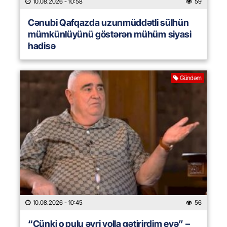
10.08.2026
- 10:58
59
Cənubi Qafqazda uzunmüddətli sülhün
mümkünlüyünü göstərən mühüm siyasi
hadisə
Gündəm
10.08.2026
- 10:45
56
“Çünki o pulu əyri yolla gətirirdim evə” –