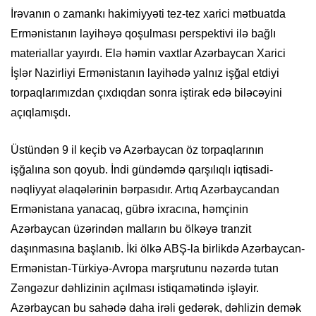
İrəvanın o zamankı hakimiyyəti tez-tez xarici mətbuatda
Ermənistanın layihəyə qoşulması perspektivi ilə bağlı
materiallar yayırdı. Elə həmin vaxtlar Azərbaycan Xarici
İşlər Nazirliyi Ermənistanın layihədə yalnız işğal etdiyi
torpaqlarımızdan çıxdıqdan sonra iştirak edə biləcəyini
açıqlamışdı.
Üstündən 9 il keçib və Azərbaycan öz torpaqlarının
işğalına son qoyub. İndi gündəmdə qarşılıqlı iqtisadi-
nəqliyyat əlaqələrinin bərpasıdır. Artıq Azərbaycandan
Ermənistana yanacaq, gübrə ixracına, həmçinin
Azərbaycan üzərindən malların bu ölkəyə tranzit
daşınmasına başlanıb. İki ölkə ABŞ-la birlikdə Azərbaycan-
Ermənistan-Türkiyə-Avropa marşrutunu nəzərdə tutan
Zəngəzur dəhlizinin açılması istiqamətində işləyir.
Azərbaycan bu sahədə daha irəli gedərək, dəhlizin demək