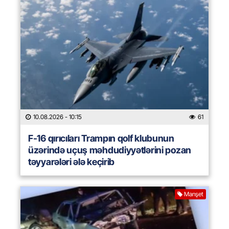
10.08.2026
- 10:15
61
F-16 qırıcıları Trampın qolf klubunun
üzərində uçuş məhdudiyyətlərini pozan
təyyarələri ələ keçirib
Manşet