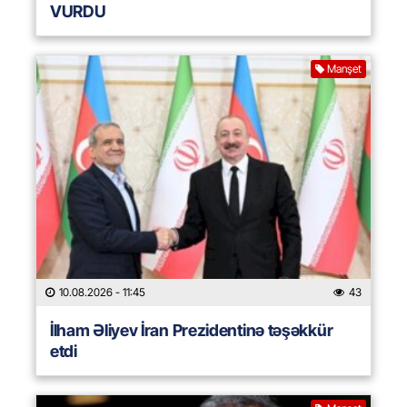
VURDU
Manşet
10.08.2026
- 11:45
43
İlham Əliyev İran Prezidentinə təşəkkür
etdi