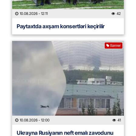
10.08.2026
- 12:11
42
Paytaxtda axşam konsertləri keçirilir
Banner
10.08.2026
- 12:00
41
Ukrayna Rusiyanın neft emalı zavodunu