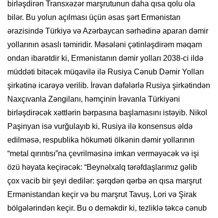
birləşdirən Transxəzər marşrutunun daha qısa qolu ola
bilər. Bu yolun açılması üçün əsas şərt Ermənistan
ərazisində Türkiyə və Azərbaycan sərhədinə aparan dəmir
yollarının əsaslı təmiridir. Məsələni çətinləşdirəm məqam
ondan ibarətdir ki, Ermənistanın dəmir yolları 2038-ci ildə
müddəti bitəcək müqavilə ilə Rusiya Cənub Dəmir Yolları
şirkətinə icarəyə verilib. İrəvan dəfələrlə Rusiya şirkətindən
Naxçıvanla Zəngilanı, həmçinin İrəvanla Türkiyəni
birləşdirəcək xəttlərin bərpasına başlamasını istəyib. Nikol
Paşinyan isə vurğulayıb ki, Rusiya ilə konsensus əldə
edilməsə, respublika hökuməti ölkənin dəmir yollarının
“metal qırıntısı”na çevrilməsinə imkan verməyəcək və işi
özü həyata keçirəcək: “Beynəlxalq tərəfdaşlarımız gəlib
çox vacib bir şeyi dedilər: şərqdən qərbə ən qısa marşrut
Ermənistandan keçir və bu marşrut Tavuş, Lori və Şirak
bölgələrindən keçir. Bu o deməkdir ki, tezliklə təkcə cənub