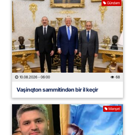
Gündəm
10.08.2026
- 06:00
68
Vaşinqton sammitindən bir il keçir
Manşet