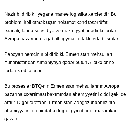
Nazir bildirib ki, yeganə maneə logistika xərcləridir. Bu
problemi həll etmək üçün hökumət kənd təsərrüfatı
ixracatçılarına subsidiya vermək niyyətindədir ki, onlar
Avropa bazarında rəqabətli qiymətlər təklif edə bilsinlər.
Papoyan həmçinin bildirib ki, Ermənistan məhsulları
Yunanıstandan Almaniyaya qədər bütün Aİ ölkələrinə
tədarük edilə bilər.
Bu proseslər BTQ-nin Ermənistan məhsullarının Avropa
bazarına çıxarılması baxımından əhəmiyyətini ciddi şəkildə
artırır. Digər tərəfdən, Ermənistan Zəngəzur dəhlizinin
əhəmiyyətini də bir daha doğru qiymətləndirmək imkanı
qazanır.