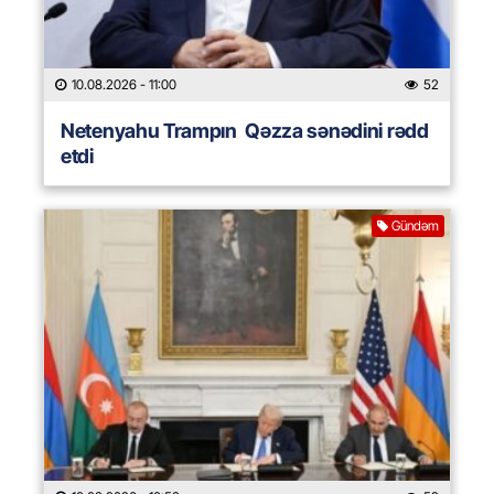
10.08.2026
- 11:00
52
Netenyahu Trampın Qəzza sənədini rədd
etdi
Gündəm