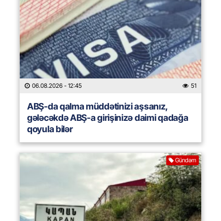
06.08.2026
- 12:45
51
ABŞ-da qalma müddətinizi aşsanız,
gələcəkdə ABŞ-a girişinizə daimi qadağa
qoyula bilər
Gündəm