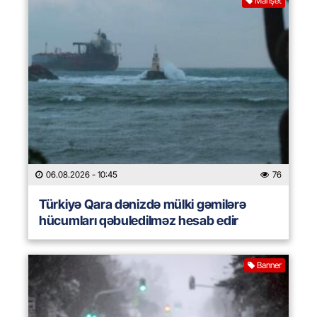
Manşet
06.08.2026
- 10:45
76
Türkiyə Qara dənizdə mülki gəmilərə
hücumları qəbuledilməz hesab edir
Banner