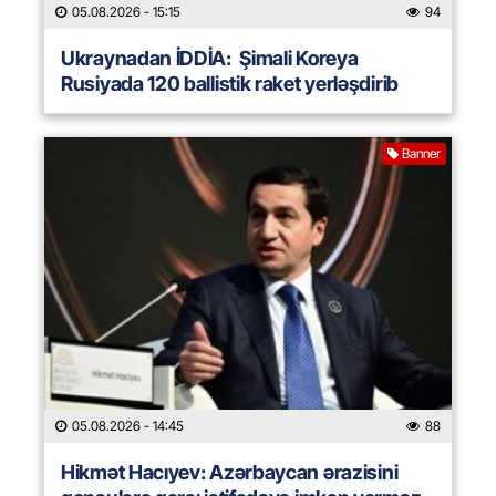
05.08.2026
- 15:15
94
Ukraynadan İDDİA: Şimali Koreya
Rusiyada 120 ballistik raket yerləşdirib
Banner
05.08.2026
- 14:45
88
Hikmət Hacıyev: Azərbaycan ərazisini