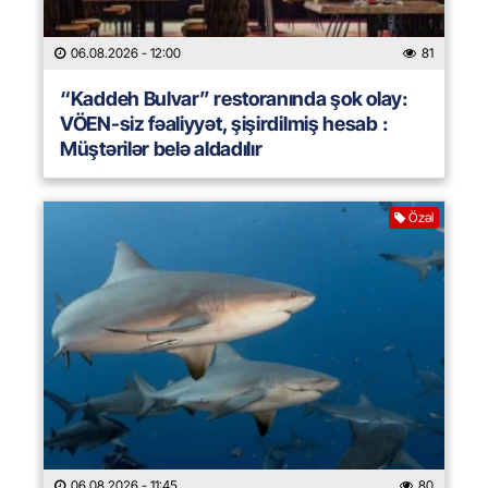
06.08.2026
- 12:00
81
“Kaddeh Bulvar” restoranında şok olay:
VÖEN-siz fəaliyyət, şişirdilmiş hesab :
Müştərilər belə aldadılır
Özəl
06.08.2026
- 11:45
80