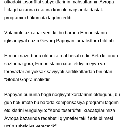
ölkədəki təsərrüfat subyektlərinin məhsullarının Avropa
İttifaqı bazarına ixracına kömək məqsədilə dəstək
proqramını hökumətə təqdim edib.
Vətəninfo.az xəbər verir ki, bu barədə Ermənistanın
iqtisadiyyat naziri Gevorq Papoyan jurnalistlərə bildirib.
Erməni nazir bunu olduqca real hesab edir. Belə ki, onun
sözlərinə görə, Ermənistanın ixrac etdiyi meyvə və
tərəvəzlər ən yüksək səviyyəli sertifikatlardan biri olan
“Global Gap”a malikdir.
Papoyan bununla bağlı nəqliyyat xərclərinin olduğunu, bu
gün hökumətə bu barədə kompensasiya proqramı təqdim
etdiklərini vurğulayıb: “Kənd təsərrüfatı ixracatçılarımıza
Avropa bazarında rəqabətli qiymətlər təklif edə bilməsi
üçün subsidiya verəcəyik”.