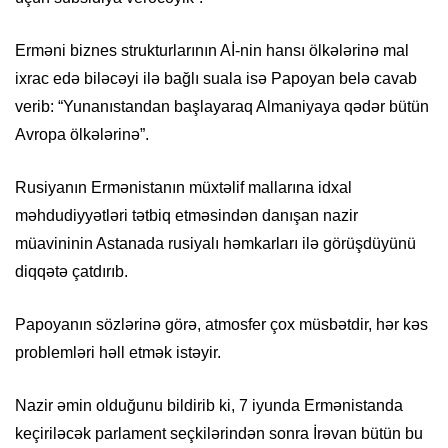
Erməni biznes strukturlarının Aİ-nin hansı ölkələrinə mal
ixrac edə biləcəyi ilə bağlı suala isə Papoyan belə cavab
verib: “Yunanıstandan başlayaraq Almaniyaya qədər bütün
Avropa ölkələrinə”.
Rusiyanın Ermənistanın müxtəlif mallarına idxal
məhdudiyyətləri tətbiq etməsindən danışan nazir
müavininin Astanada rusiyalı həmkarları ilə görüşdüyünü
diqqətə çatdırıb.
Papoyanın sözlərinə görə, atmosfer çox müsbətdir, hər kəs
problemləri həll etmək istəyir.
Nazir əmin olduğunu bildirib ki, 7 iyunda Ermənistanda
keçiriləcək parlament seçkilərindən sonra İrəvan bütün bu