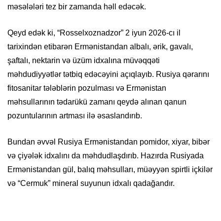
məsələləri tez bir zamanda həll edəcək.
Qeyd edək ki, “Rosselxoznadzor” 2 iyun 2026-cı il
tarixindən etibarən Ermənistandan albalı, ərik, gavalı,
şaftalı, nektarin və üzüm idxalına müvəqqəti
məhdudiyyətlər tətbiq edəcəyini açıqlayıb. Rusiya qərarını
fitosanitar tələblərin pozulması və Ermənistan
məhsullarının tədarükü zamanı qeydə alınan qanun
pozuntularının artması ilə əsaslandırıb.
Bundan əvvəl Rusiya Ermənistandan pomidor, xiyar, bibər
və çiyələk idxalını da məhdudlaşdırıb. Hazırda Rusiyada
Ermənistandan gül, balıq məhsulları, müəyyən spirtli içkilər
və “Cermuk” mineral suyunun idxalı qadağandır.