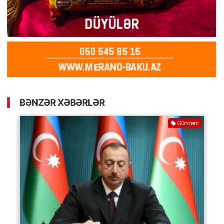
BƏNZƏR XƏBƏRLƏR
Gündəm