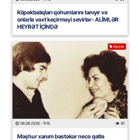
Köpəkbalıqları qohumlarını tanıyır və
onlarla vaxt keçirməyi sevirlər- ALİMLƏR
HEYRƏT İÇİNDƏ
Banner
06.08.2026
- 11:15
61
Məşhur xanım bəstəkar necə qətlə