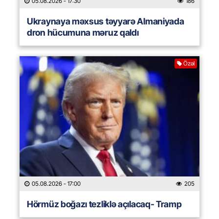
05.08.2026
- 17:30
186
Ukraynaya məxsus təyyarə Almaniyada
dron hücumuna məruz qaldı
Özəl
05.08.2026
- 17:00
205
Hörmüz boğazı tezliklə açılacaq- Tramp