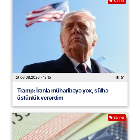
Banner
06.08.2026
- 13:15
51
Tramp: İranla müharibəyə yox, sülhə
üstünlük verərdim
Banner