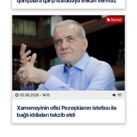
qonşulara qarşı istifadəyə imkan verməz
Banner
05.08.2026
- 14:15
117
Xameneyinin ofisi Pezeşkianın istefası ilə
bağlı iddiaları təkzib etdi