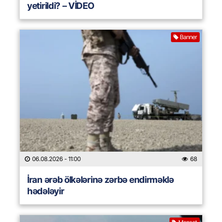
yetirildi? – VİDEO
Banner
06.08.2026
- 11:00
68
İran ərəb ölkələrinə zərbə endirməklə
hədələyir