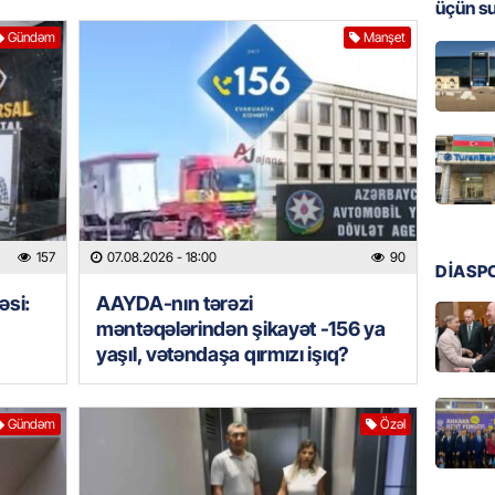
üçün s
MANŞET
Gündəm
Manşet
Türkiyə
Pakist
sazişi 
07.08.
ÖZƏL
Tramp 
imtina 
157
07.08.2026
- 18:00
90
ehtiyac
DİASP
əsi:
AAYDA-nın tərəzi
07.08.
məntəqələrindən şikayət -156 ya
yaşıl, vətəndaşa qırmızı işıq?
ÖZƏL
İki fut
ETDİ:
B
Gündəm
Özəl
07.08.
GÜNDƏM