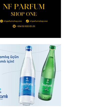
2026
- 14:00
116
in avtomobildə Paşinyana nə
2026
- 13:45
110
entdən Abel Məhərrəmovun oğlu
ğlı SƏRƏNCAM
2026
- 13:30
97
ntdən Xəzər Fərhadov ilə bağlı
NCAM
2026
- 13:15
76