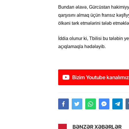
Bundan əlavə, Gürcüstan hakimiyyə
qarşısını almaq üçün fransız kəşfiy
ölkəni tərk etmələrini tələb etməklə
İddia olunur ki, Tbilisi bu tələbin y
açıqlamaqla hədələyib.
Bizim Youtube kanalımız
BƏNZƏR XƏBƏRLƏR