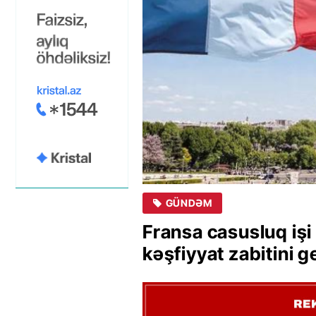
GÜNDƏM
Fransa casusluq işi 
kəşfiyyat zabitini g