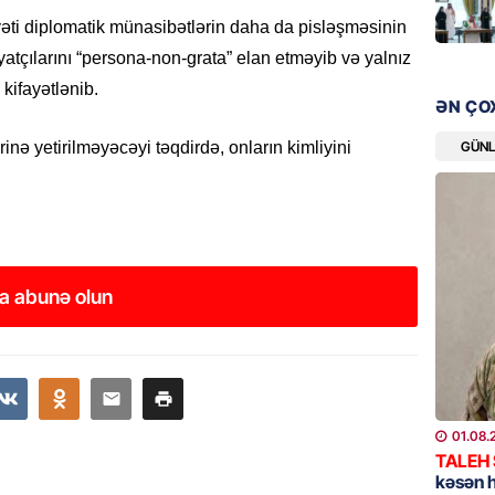
“Liverp
ti diplomatik münasibətlərin daha da pisləşməsinin
07.08.
yatçılarını “persona-non-grata” elan etməyib və yalnız
 kifayətlənib.
HADISƏ
ƏN ÇO
Tovuzda
qardaşı
GÜN
erinə yetirilməyəcəyi təqdirdə, onların kimliyini
07.08.
GÜNDƏM
Türkiyə
milyon 
a abunə olun
xərclər
07.08.
GÜNDƏM
Malayzi
01.08.
Dosye
TALEH
07.08.
kəsən 