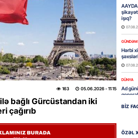
AAYDA-
şikayət
işıq?
07.08.
GÜNDƏM
Hərbi x
şəxslə
07.08.
DÜNYA
Ad günü
163
05.06.2026
- 11:15
general
ilə bağlı Gürcüstandan iki
07.08.
BIZ F
eri çağırıb
ÖZƏL
95 yaşl
bağlı q
ÖZƏL 