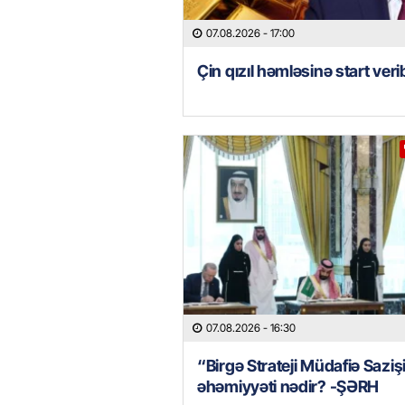
07.08.2026
- 17:00
Çin qızıl həmləsinə start veri
07.08.2026
- 16:30
“Birgə Strateji Müdafiə Saziş
əhəmiyyəti nədir? -ŞƏRH