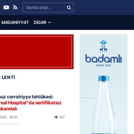
Search…
MƏDƏNIYYƏT
DIGƏR
 LENTİ
uz cərrahiyyə təhlükəsi:
sal Hospital”da sertifikatsız
skandalı
2026
- 18:31
157