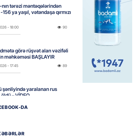
nın tərəzi məntəqələrindən
 -156 ya yaşıl, vətəndaşa qırmızı
2026
- 18:00
90
idmətə görə rüşvət alan vəzifəli
rin məhkəməsi BAŞLAYIR
2026
- 17:45
89
 şənliyində yaralanan rus
 öldü – VİDEO
2026
- 17:30
131
ACEBOOK-DA
ı qadının milyonluq mirası ilə
almaqal: 546 min manatı 20
XƏBƏRLƏR