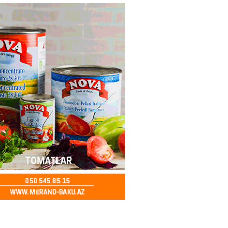
ycanda Media və Yayım Şurası
dı
2026
- 13:00
78
Abdullayevaya yüksək vəzifə
2026
- 12:45
97
n İssık-Kul gölündən gəzinti
unu paylaşıb
2026
- 12:30
72
u rayonunda 70 min manat
də elektrik naqilləri oğurlayan
xlanılıb