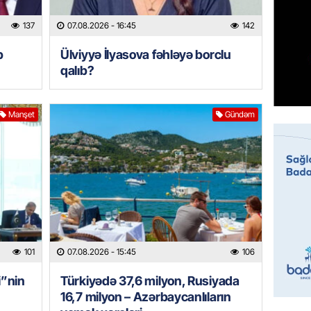
07.08.
137
07.08.2026
- 16:45
142
MANŞET
b
Ülviyyə İlyasova fəhləyə borclu
Mişust
qalıb?
deyib?
07.08.
Manşet
Gündəm
GÜNDƏM
Prezid
ilə ba
07.08.
GÜNDƏM
Prezide
SƏRƏ
101
07.08.2026
- 15:45
106
07.08.
i”nin
Türkiyədə 37,6 milyon, Rusiyada
16,7 milyon – Azərbaycanlıların
ÖZƏL