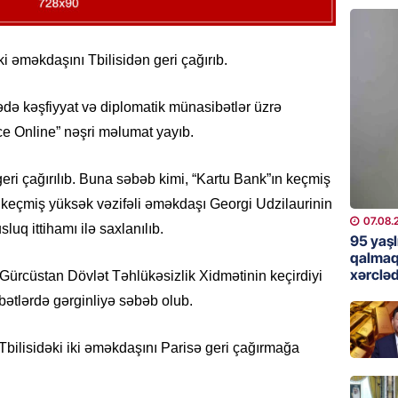
günə xə
07.08.
ki əməkdaşını Tbilisidən geri çağırıb.
BANNER
Çin qız
rədə kəşfiyyat və diplomatik münasibətlər üzrə
07.08.
nce Online” nəşri məlumat yayıb.
GÜNDƏM
ri çağırılıb. Buna səbəb kimi, “Kartu Bank”ın keçmiş
Ülviyyə
n keçmiş yüksək vəzifəli əməkdaşı Georgi Udzilaurinin
07.08.
07.08.
luq ittihamı ilə saxlanılıb.
95 yaşl
MANŞET
qalmaq
xərcləd
Gürcüstan Dövlət Təhlükəsizlik Xidmətinin keçirdiyi
“Birgə 
əhəmiy
bətlərdə gərginliyə səbəb olub.
07.08.
 Tbilisidəki iki əməkdaşını Parisə geri çağırmağa
İDMAN
Albani