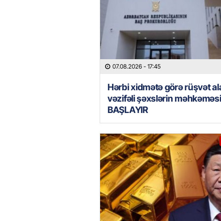
07.08.2026
- 17:45
Hərbi xidmətə görə rüşvət al
vəzifəli şəxslərin məhkəməs
BAŞLAYIR