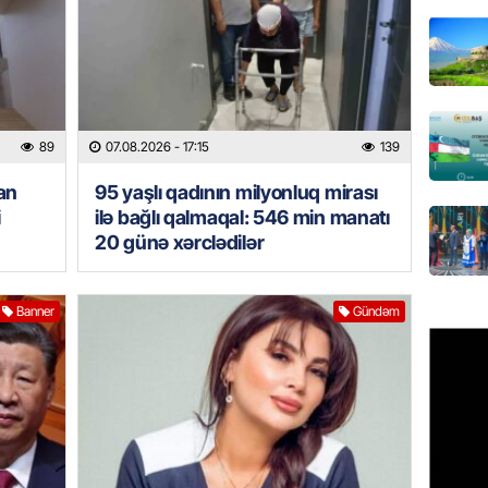
Azərbay
olacaq
07.08.
REKLAM
89
07.08.2026
- 17:15
139
Birbank
krediti
an
95 yaşlı qadının milyonluq mirası
07.08.
i
ilə bağlı qalmaqal: 546 min manatı
20 günə xərclədilər
HADISƏ
Sumqay
Banner
Gündəm
çimərli
şəxslər
07.08.
GÜNDƏM
Kartdan
köçürmə