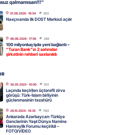
usuz qalmamısan!!!“
01.08.2026
- 18:54
563
, Səudiyyə Ərəbistanı və
Naxçıvanda ilk DOST Mərkəzi açılır
an arasında Məkkə müdafiə
imzalanıb
2026
- 15:15
93
06.08.2026
- 17:58
349
100 milyonluq işdə yeni bağlantı –
“Turan Bank”ın 2 səhmdar
şirkətinin rəhbəri saxlanıldı
Ukraynaya bu silahı verməkdən
etdi: ABŞ-ın özünün bu raketlərə
ı var
OR
2026
- 15:00
105
30.05.2025
- 10:00
813
Laçında keçirilən üçtərəfli zirvə
görüşü: Türk-İslam birliyinin
güclənməsinin təzahürü
bolçu İran millisindən İMTİNA
u ölkəni seçdilər
28.10.2024
- 14:35
1182
Ankarada Azərbaycan-Türkiyə
2026
- 14:45
112
Gənclərinin Yaşıl Dünya Naminə
Həmrəylik Forumu keçirildi –
FOTO/VİDEO