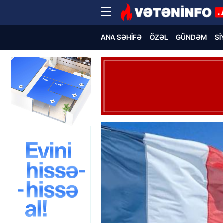
ANA SƏHIFƏ
ÖZƏL
GÜNDƏM
SI