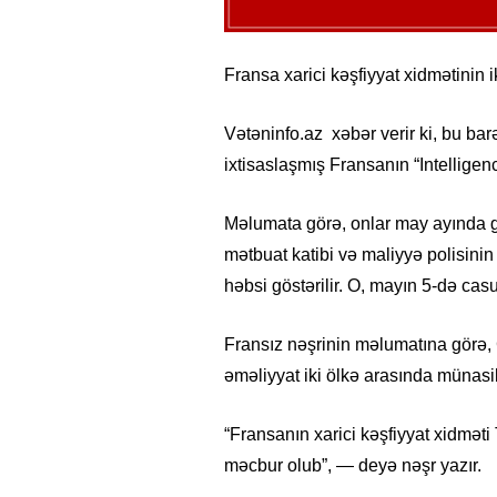
Fransa xarici kəşfiyyat xidmətinin i
Vətəninfo.az xəbər verir ki, bu ba
ixtisaslaşmış Fransanın “Intellige
Məlumata görə, onlar may ayında ge
mətbuat katibi və maliyyə polisini
həbsi göstərilir. O, mayın 5-də casus
Fransız nəşrinin məlumatına görə, 
əməliyyat iki ölkə arasında münasi
“Fransanın xarici kəşfiyyat xidməti
məcbur olub”, — deyə nəşr yazır.