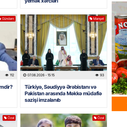
yemək xərcləri
Azərba
yaradıl
07.08.
Gündəm
Manşet
GÜNDƏM
Aytən 
verildi
07.08.
GÜNDƏM
Paşinya
112
07.08.2026
- 15:15
93
videos
imdir?
Türkiyə, Səudiyyə Ərəbistanı və
07.08.
Pakistan arasında Məkkə müdafiə
sazişi imzalanıb
HADISƏ
Sabunç
dəyərin
Özəl
Özəl
şəxs sa