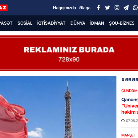
Haqqımızda
Əlaqə
YASƏT
SOSIAL
İQTISADIYYAT
DÜNYA
İDMAN
ŞOU-BIZNES
XƏBƏR
GÜNDƏM
Qanuns
“Univer
həkim 
07.08.
MANŞET