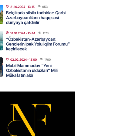
canda sabah 39 dərəcə isti
21.10.2024
- 13:15
953
Belçikada silsilə tədbirlər: Qərbi
Azərbaycanlıların haqq səsi
2026
- 14:30
110
dünyaya çatdırılır
14.10.2024
- 15:44
1173
“Özbəkistan-Azərbaycan:
Gənclərin İpək Yolu İqlim Forumu”
 Biznes-dən mikro biznes
keçiriləcək
nə 5%-dək endirim
2026
- 14:28
106
02.02.2024
- 13:00
1760
Mobil Məmmədov “Yeni
Özbəkistanın ulduzları” Milli
Mükafatın aldı
ıtda avtomobil qaçıran və
kdə mobil telefon oğurlayan
 saxlanılıb
2026
- 14:15
113
 karta istədiyiniz qədər
 edə bilərsiniz – VİDEO