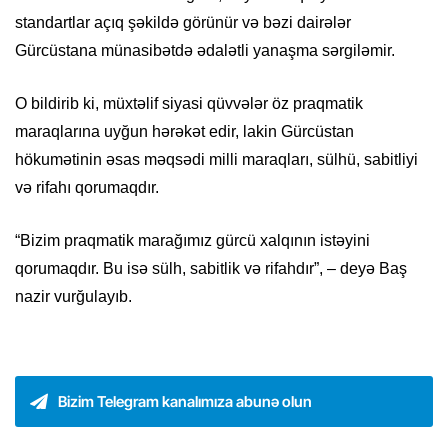
standartlar açıq şəkildə görünür və bəzi dairələr
Gürcüstana münasibətdə ədalətli yanaşma sərgiləmir.
O bildirib ki, müxtəlif siyasi qüvvələr öz praqmatik
maraqlarına uyğun hərəkət edir, lakin Gürcüstan
hökumətinin əsas məqsədi milli maraqları, sülhü, sabitliyi
və rifahı qorumaqdır.
“Bizim praqmatik marağımız gürcü xalqının istəyini
qorumaqdır. Bu isə sülh, sabitlik və rifahdır”, – deyə Baş
nazir vurğulayıb.
Bizim Telegram kanalımıza abunə olun