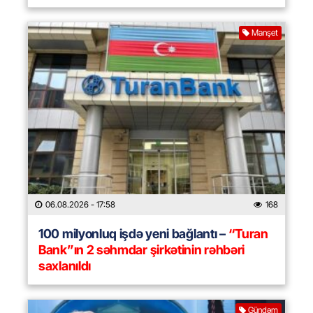
Manşet
06.08.2026
- 17:58
168
100 milyonluq işdə yeni bağlantı –
“Turan
Bank”ın 2 səhmdar şirkətinin rəhbəri
saxlanıldı
Gündəm