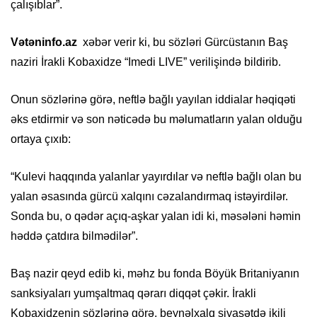
çalışıblar”.
Vətəninfo.az
xəbər verir ki, bu sözləri Gürcüstanın Baş
naziri İrakli Kobaxidze “Imedi LIVE” verilişində bildirib.
Onun sözlərinə görə, neftlə bağlı yayılan iddialar həqiqəti
əks etdirmir və son nəticədə bu məlumatların yalan olduğu
ortaya çıxıb:
“Kulevi haqqında yalanlar yayırdılar və neftlə bağlı olan bu
yalan əsasında gürcü xalqını cəzalandırmaq istəyirdilər.
Sonda bu, o qədər açıq-aşkar yalan idi ki, məsələni həmin
həddə çatdıra bilmədilər”.
Baş nazir qeyd edib ki, məhz bu fonda Böyük Britaniyanın
sanksiyaları yumşaltmaq qərarı diqqət çəkir. İrakli
Kobaxidzenin sözlərinə görə, beynəlxalq siyasətdə ikili