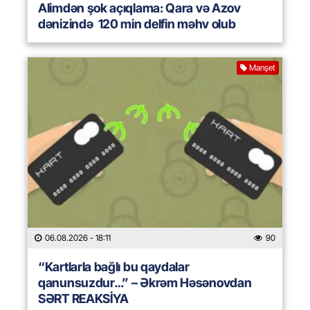
Alimdən şok açıqlama: Qara və Azov
dənizində 120 min delfin məhv olub
Manşet
06.08.2026
- 18:11
90
“Kartlarla bağlı bu qaydalar
qanunsuzdur…” – Əkrəm Həsənovdan
SƏRT REAKSİYA