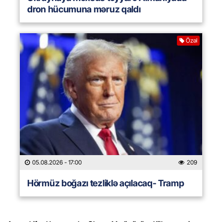
dron hücumuna məruz qaldı
Özəl
05.08.2026
- 17:00
209
Hörmüz boğazı tezliklə açılacaq- Tramp