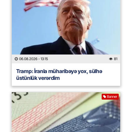
06.08.2026
- 13:15
81
Tramp: İranla müharibəyə yox, sülhə
üstünlük verərdim
Banner