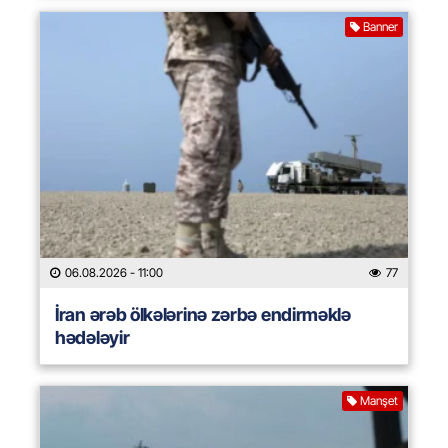
Banner
06.08.2026
- 11:00
77
İran ərəb ölkələrinə zərbə endirməklə
hədələyir
Manşet