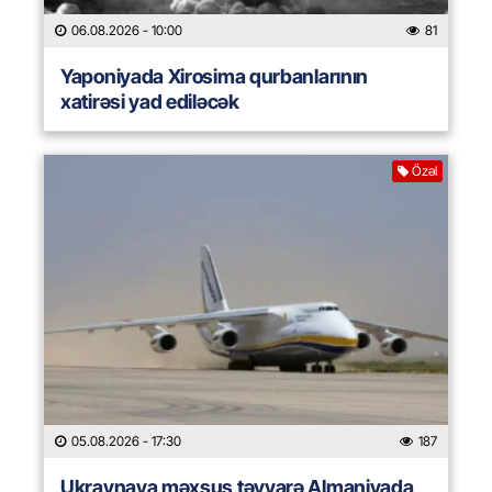
06.08.2026
- 10:00
81
Yaponiyada Xirosima qurbanlarının
xatirəsi yad ediləcək
Özəl
05.08.2026
- 17:30
187
Ukraynaya məxsus təyyarə Almaniyada