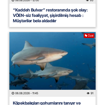
06.08.2026
- 12:00
93
“Kaddeh Bulvar” restoranında şok olay:
VÖEN-siz fəaliyyət, şişirdilmiş hesab :
Müştərilər belə aldadılır
Özəl
06.08.2026
- 11:45
91
Köpəkbalıqları qohumlarını tanıyır və