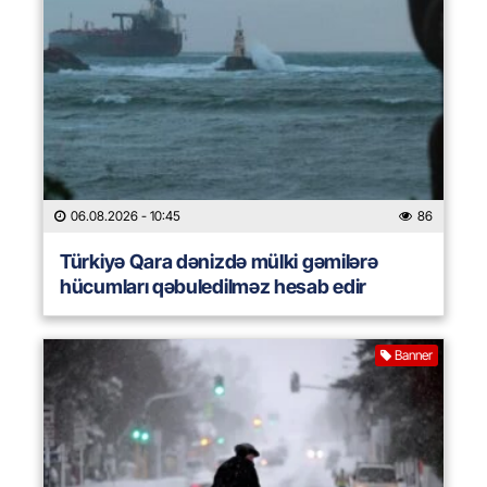
06.08.2026
- 10:45
86
Türkiyə Qara dənizdə mülki gəmilərə
hücumları qəbuledilməz hesab edir
Banner