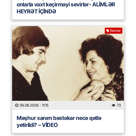
onlarla vaxt keçirməyi sevirlər- ALİMLƏR
HEYRƏT İÇİNDƏ
Banner
06.08.2026
- 11:15
73
Məşhur xanım bəstəkar necə qətlə
yetirildi? – VİDEO