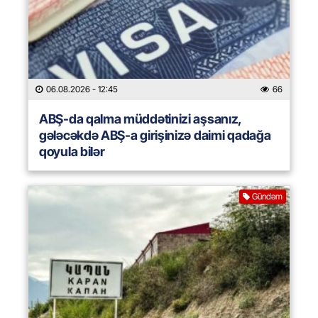
06.08.2026
- 12:45
66
ABŞ-da qalma müddətinizi aşsanız,
gələcəkdə ABŞ-a girişinizə daimi qadağa
qoyula bilər
Gündəm