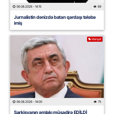
06.08.2026
- 14:15
69
Jurnalistin dənizdə batan qardaşı tələbə
imiş
Manşet
06.08.2026
- 14:00
75
Sarkisyanın əmlakı müsadirə EDİLDİ