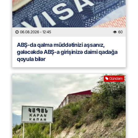
06.08.2026
- 12:45
60
ABŞ-da qalma müddətinizi aşsanız,
gələcəkdə ABŞ-a girişinizə daimi qadağa
qoyula bilər
Gündəm