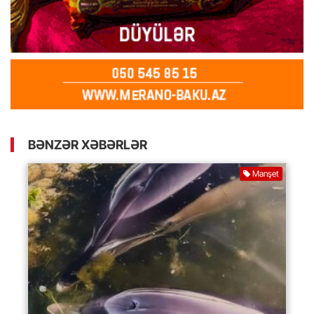
BƏNZƏR XƏBƏRLƏR
Manşet