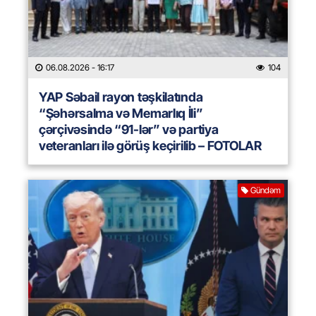
06.08.2026
- 16:17
104
YAP Səbail rayon təşkilatında
“Şəhərsalma və Memarlıq İli”
çərçivəsində “91-lər” və partiya
veteranları ilə görüş keçirilib – FOTOLAR
Gündəm