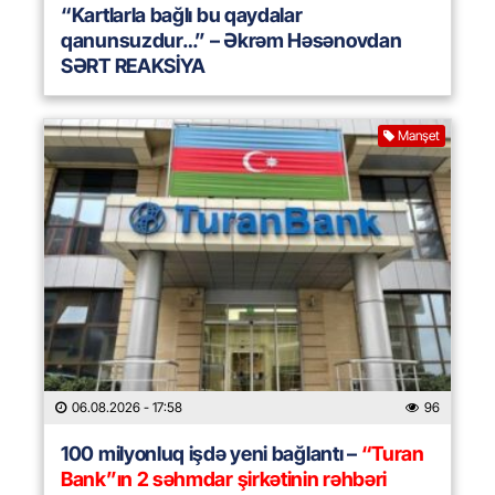
“Kartlarla bağlı bu qaydalar
qanunsuzdur…” – Əkrəm Həsənovdan
SƏRT REAKSİYA
Manşet
06.08.2026
- 17:58
96
100 milyonluq işdə yeni bağlantı –
“Turan
Bank”ın 2 səhmdar şirkətinin rəhbəri