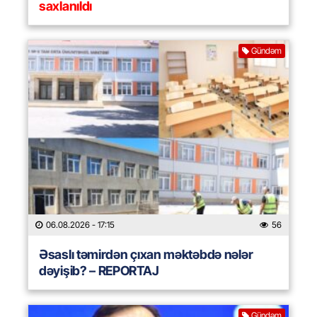
saxlanıldı
Gündəm
06.08.2026
- 17:15
56
Əsaslı təmirdən çıxan məktəbdə nələr
dəyişib? – REPORTAJ
Gündəm