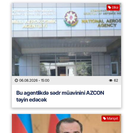
ölkə
06.08.2026
- 15:00
62
Bu agentlikdə sədr müavinini AZCON
təyin edəcək
Manşet