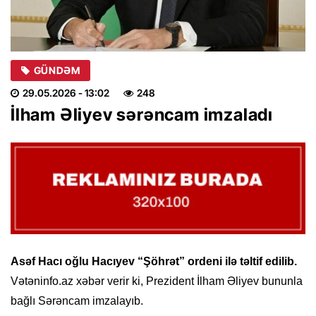
GÜNDƏM
29.05.2026
- 13:02
248
İlham Əliyev sərəncam imzaladı
Asəf Hacı oğlu Hacıyev “Şöhrət” ordeni ilə təltif edilib.
Vətəninfo.az xəbər verir ki, Prezident İlham Əliyev bununla
bağlı Sərəncam imzalayıb.