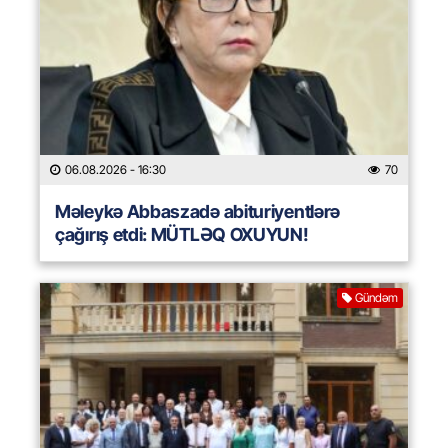
06.08.2026
- 16:30
70
Məleykə Abbaszadə abituriyentlərə
çağırış etdi: MÜTLƏQ OXUYUN!
Gündəm