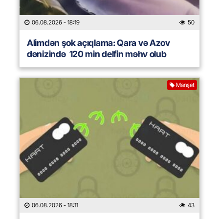
06.08.2026
- 18:19
50
Alimdən şok açıqlama: Qara və Azov
dənizində 120 min delfin məhv olub
Manşet
06.08.2026
- 18:11
43