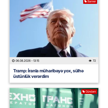
Banner
06.08.2026
- 13:15
72
Tramp: İranla müharibəyə yox, sülhə
üstünlük verərdim
Gündəm