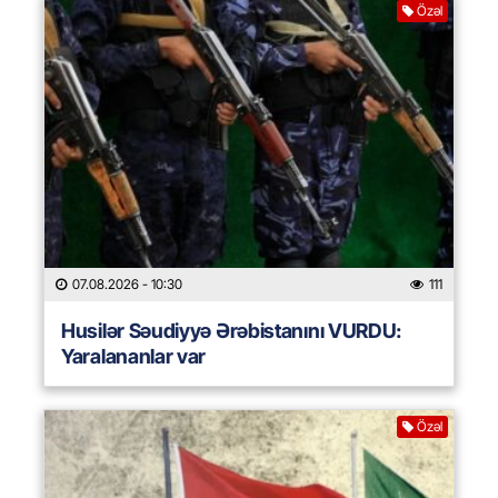
Özəl
07.08.2026
- 10:30
111
Husilər Səudiyyə Ərəbistanını VURDU:
Yaralananlar var
Özəl