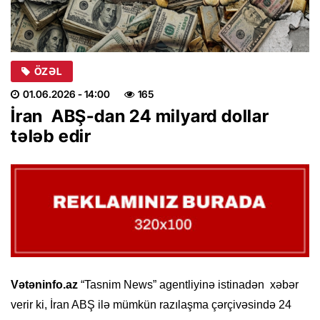
ÖZƏL
01.06.2026
- 14:00
165
İran ABŞ-dan 24 milyard dollar
tələb edir
Vətəninfo.az
“Tasnim News” agentliyinə istinadən xəbər
verir ki, İran ABŞ ilə mümkün razılaşma çərçivəsində 24