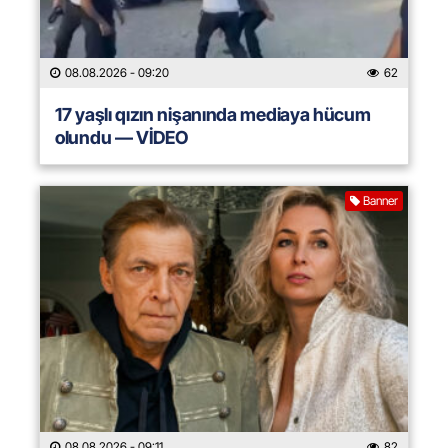
08.08.2026
- 09:20
62
17 yaşlı qızın nişanında mediaya hücum
olundu — VİDEO
Banner
08.08.2026
- 09:11
82