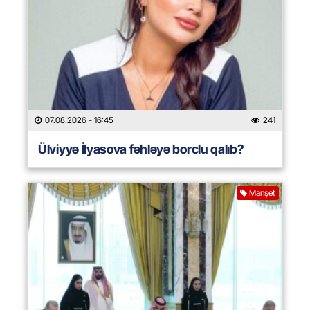
07.08.2026
- 16:45
241
Ülviyyə İlyasova fəhləyə borclu qalıb?
Manşet