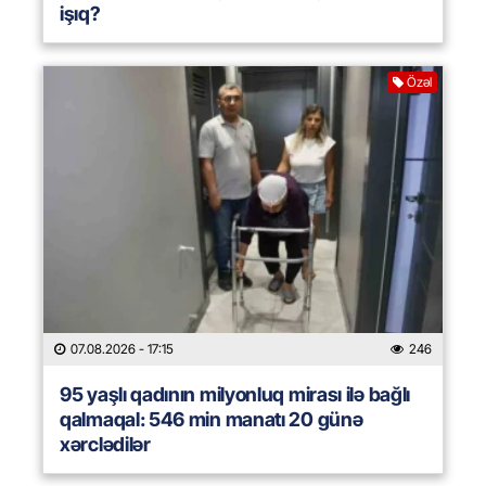
işıq?
Özəl
07.08.2026
- 17:15
246
95 yaşlı qadının milyonluq mirası ilə bağlı
qalmaqal: 546 min manatı 20 günə
xərclədilər