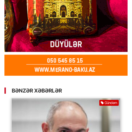
BƏNZƏR XƏBƏRLƏR
Gündəm