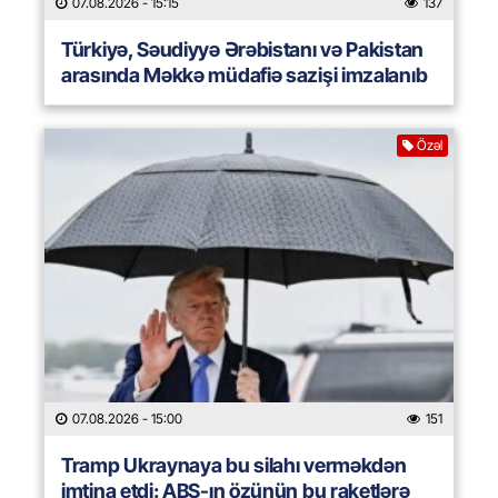
07.08.2026
- 15:15
137
Türkiyə, Səudiyyə Ərəbistanı və Pakistan
arasında Məkkə müdafiə sazişi imzalanıb
Özəl
07.08.2026
- 15:00
151
Tramp Ukraynaya bu silahı verməkdən
imtina etdi: ABŞ-ın özünün bu raketlərə