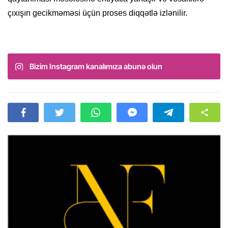
çıxışın gecikməməsi üçün proses diqqətlə izlənilir.
Bizim Instagram kanalımıza abunə olun