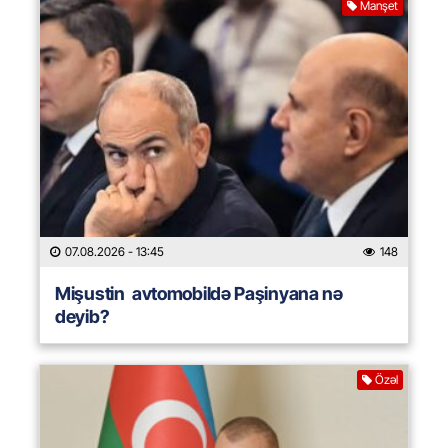
Manşet
07.08.2026
- 13:45
148
Mişustin avtomobildə Paşinyana nə
deyib?
Özəl