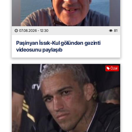
07.08.2026
- 12:30
81
Paşinyan İssık-Kul gölündən gəzinti
videosunu paylaşıb
Özəl