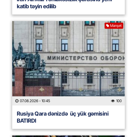
katib təyin edilib
Manşet
07.08.2026
- 10:45
100
Rusiya Qara dənizdə üç yük gəmisini
BATIRDI