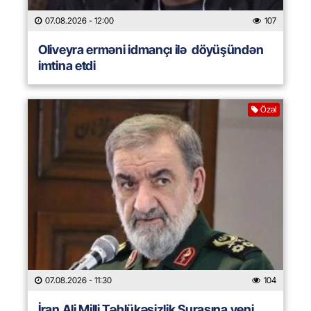
07.08.2026
- 12:00
107
Oliveyra erməni idmançı ilə döyüşündən
imtina etdi
Özəl
07.08.2026
- 11:30
104
İran Ali Milli Təhlükəsizlik Şurasına yeni