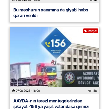
Bu məşhurun xanımına da qiyabi həbs
qərarı verildi
Manşet
07.08.2026
- 18:00
138
AAYDA-nın tərəzi məntəqələrindən
şikayət -156 ya yaşıl, vətəndaşa qırmızı