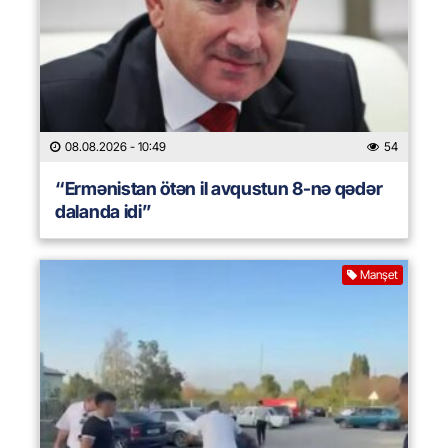
08.08.2026
- 10:49
54
“Ermənistan ötən il avqustun 8-nə qədər
dalanda idi”
Manşet