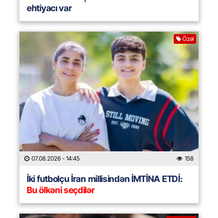
ehtiyacı var
Özəl
07.08.2026
- 14:45
158
İki futbolçu İran millisindən İMTİNA ETDİ:
Bu ölkəni seçdilər