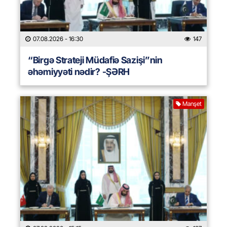
07.08.2026
- 16:30
147
“Birgə Strateji Müdafiə Sazişi”nin
əhəmiyyəti nədir? -ŞƏRH
Manşet