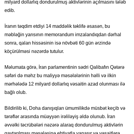
milyard dollarlıq dondurulmuş aktivlərinin açılmasını tələb
edib.
İranın təqdim etdiyi 14 maddəlik təklifə əsasən, bu
məbləğin yarısının memorandum imzalandıqdan dərhal
sonra, qalan hissəsinin isə növbəti 60 gün ərzində
köçürülməsi nəzərdə tutulur.
Məlumata görə, İran parlamentinin sədri Qalibafın Qətərə
səfəri də məhz bu maliyyə məsələlərinin həlli və ilkin
mərhələdə 12 milyard dollarlıq vəsaitin azad olunması ilə
bağlı olub.
Bildirilib ki, Doha danışıqları ümumilikdə müsbət keçib və
tərəflər arasında müəyyən irəliləyiş əldə olunub. İran
əvvəlki təcrübələri nəzərə alaraq dondurulmuş aktivlərin
qaytarılması məsələsinə ehtiyatla yanaşır və vəsaitlərə