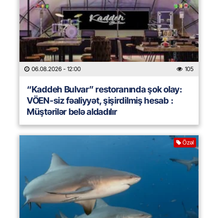
06.08.2026
- 12:00
105
“Kaddeh Bulvar” restoranında şok olay:
VÖEN-siz fəaliyyət, şişirdilmiş hesab :
Müştərilər belə aldadılır
Özəl