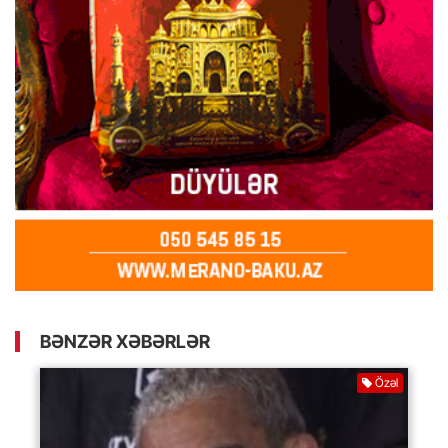
BƏNZƏR XƏBƏRLƏR
Özəl