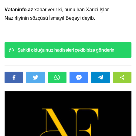
Vətəninfo.az
xəbər verir ki, bunu İran Xarici İşlər
Nazirliyinin sözçüsü İsmayıl Bəqayi deyib.
Şahidi olduğunuz hadisələri çəkib bizə göndərin