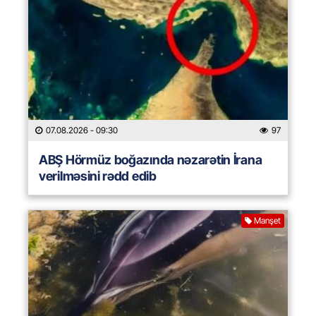
07.08.2026
- 09:30
97
ABŞ Hörmüz boğazında nəzarətin İrana
verilməsini rədd edib
Manşet