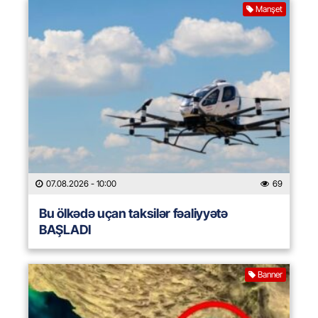
Manşet
07.08.2026
- 10:00
69
Bu ölkədə uçan taksilər fəaliyyətə
BAŞLADI
Banner