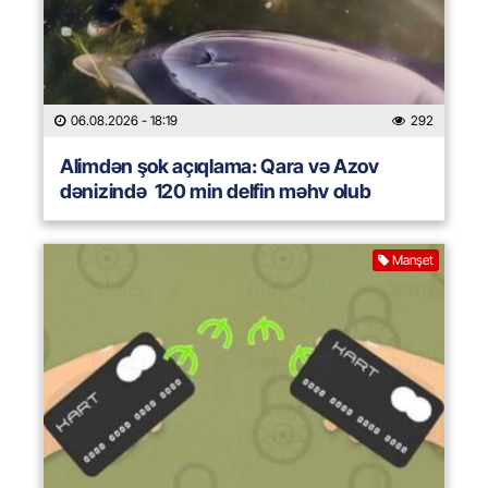
06.08.2026
- 18:19
292
Alimdən şok açıqlama: Qara və Azov
dənizində 120 min delfin məhv olub
Manşet