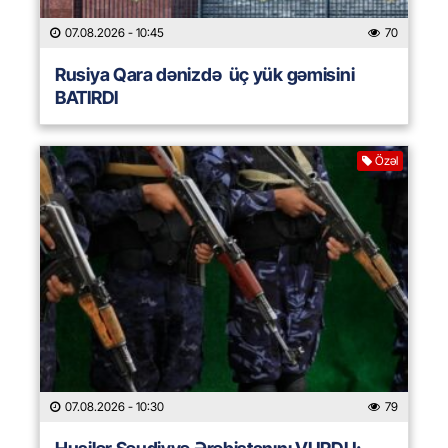
07.08.2026
- 10:45
70
Rusiya Qara dənizdə üç yük gəmisini
BATIRDI
Özəl
07.08.2026
- 10:30
79