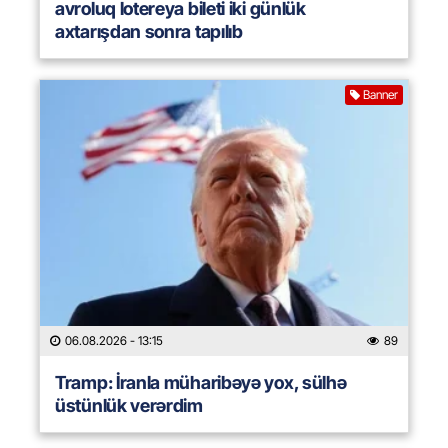
avroluq lotereya bileti iki günlük
axtarışdan sonra tapılıb
Banner
06.08.2026
- 13:15
89
Tramp: İranla müharibəyə yox, sülhə
üstünlük verərdim