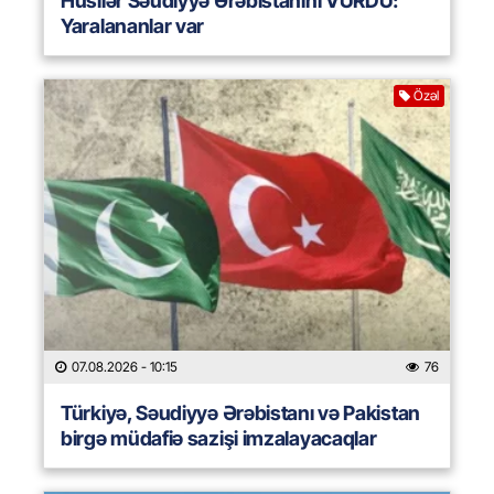
Husilər Səudiyyə Ərəbistanını VURDU:
Yaralananlar var
Özəl
07.08.2026
- 10:15
76
Türkiyə, Səudiyyə Ərəbistanı və Pakistan
birgə müdafiə sazişi imzalayacaqlar