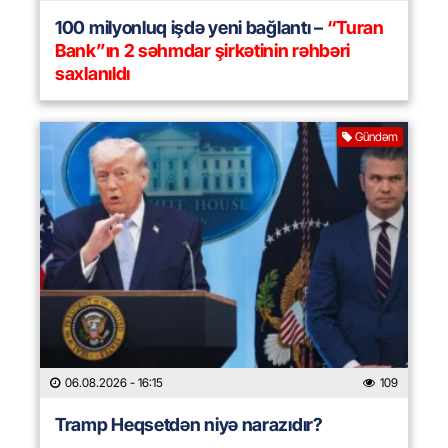
100 milyonluq işdə yeni bağlantı –
“Turan
Bank”ın 2 səhmdar şirkətinin rəhbəri
saxlanıldı
Gündəm
06.08.2026
- 16:15
109
Tramp Heqsetdən niyə narazıdır?