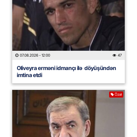
07.08.2026
- 12:00
47
Oliveyra erməni idmançı ilə döyüşündən
imtina etdi
Özəl