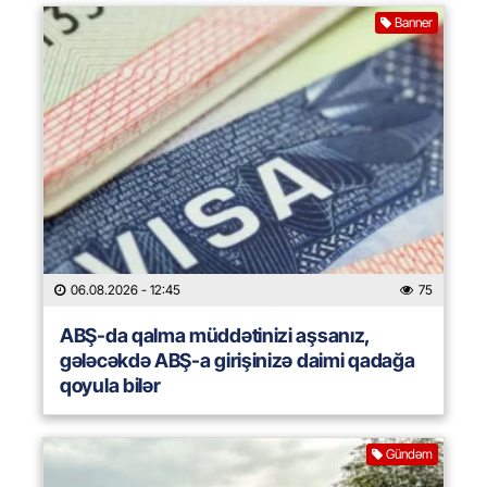
Banner
06.08.2026
- 12:45
75
ABŞ-da qalma müddətinizi aşsanız,
gələcəkdə ABŞ-a girişinizə daimi qadağa
qoyula bilər
Gündəm