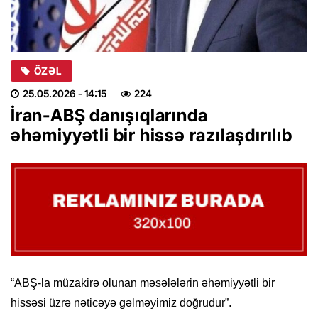
ÖZƏL
25.05.2026
- 14:15
224
İran-ABŞ danışıqlarında
əhəmiyyətli bir hissə razılaşdırılıb
“ABŞ-la müzakirə olunan məsələlərin əhəmiyyətli bir
hissəsi üzrə nəticəyə gəlməyimiz doğrudur”.