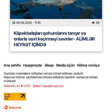
06.08.2026
- 11:45
98
Köpəkbalıqları qohumlarını tanıyır və
onlarla vaxt keçirməyi sevirlər- ALİMLƏR
HEYRƏT İÇİNDƏ
Ana səhifə
Haqqımızda
Əlaqə
Media üçün
Köhnə versiya
Saytdakı materialların istifadəsi zamanı istinad edilməsi vacibdir.
Məlumat internet səhifələrində istifadə edildikdə hiperlink vasitəsi ilə istinad
mütləqdir.
Veteninfo.Az © 2012 - Bütün hüquqları qorunur.