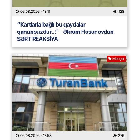
06.08.2026
- 18:11
128
“Kartlarla bağlı bu qaydalar
qanunsuzdur…” – Əkrəm Həsənovdan
SƏRT REAKSİYA
Manşet
06.08.2026
- 17:58
276