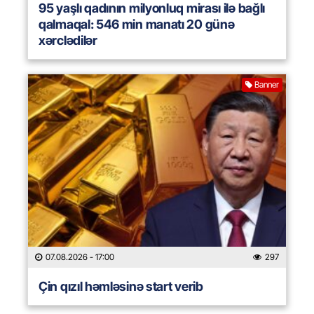
95 yaşlı qadının milyonluq mirası ilə bağlı
qalmaqal: 546 min manatı 20 günə
xərclədilər
Banner
07.08.2026
- 17:00
297
Çin qızıl həmləsinə start verib