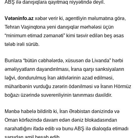
ABŞ ilə danışıqlara qayıtmaq niyyətində deyil.
Vətəninfo.az
xəbər verir ki, agentliyin məlumatına görə,
Tehran Vaşinqtona yeni danışıqlar mərhələsi üçün
“minimum etimad zəmanəti” kimi təsvir edilən beş əsas
tələb irəli sürüb.
Bunlara “bütün cəbhələrdə, xüsusən də Livanda” hərbi
əməliyyatların dayandırılması, İrana qarşı sanksiyaların
ləğvi, dondurulmuş İran aktivlərinin azad edilməsi,
müharibənin vurduğu zərərin ödənilməsi və İranın Hörmüz
boğazı üzərində suverenliyinin tanınması daxildir.
Mənbə habelə bildirib ki, İran Ərəbistan dənizində və
Oman körfəzində davam edən dəniz blokadasından
narahatlığını ifadə edib və bunu ABŞ ilə dialoqda etimadı
sarsıdan amil hesab edib.