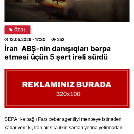
ÖZƏL
13.05.2026
- 17:30
252
İran ABŞ-nin danışıqları bərpa
etməsi üçün 5 şərt irəli sürdü
SEPAH-a bağlı Fars xəbər agentliyi mənbəyə istinadən
xəbər verir ki, İran bir sıra ilkin şərtləri yerinə yetirmədən