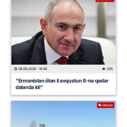
08.08.2026
- 10:49
205
“Ermənistan ötən il avqustun 8-nə qədər
dalanda idi”
Manşet