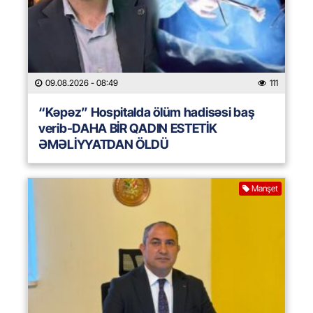
09.08.2026
- 08:49
111
“Kəpəz” Hospitalda ölüm hadisəsi baş
verib-DAHA BİR QADIN ESTETİK
ƏMƏLİYYATDAN ÖLDÜ
Manşet