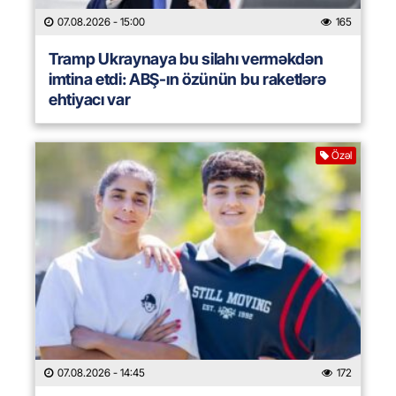
07.08.2026
- 15:00
165
Tramp Ukraynaya bu silahı verməkdən
imtina etdi: ABŞ-ın özünün bu raketlərə
ehtiyacı var
Özəl
07.08.2026
- 14:45
172