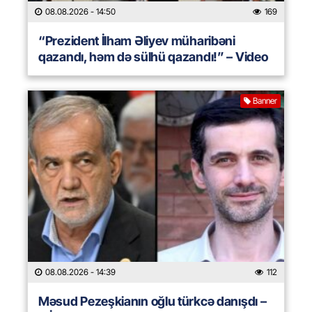
08.08.2026
- 14:50
169
“Prezident İlham Əliyev müharibəni
qazandı, həm də sülhü qazandı!” – Video
Banner
08.08.2026
- 14:39
112
Məsud Pezeşkianın oğlu türkcə danışdı –