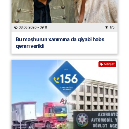
08.08.2026
- 09:11
175
Bu məşhurun xanımına da qiyabi həbs
qərarı verildi
Manşet