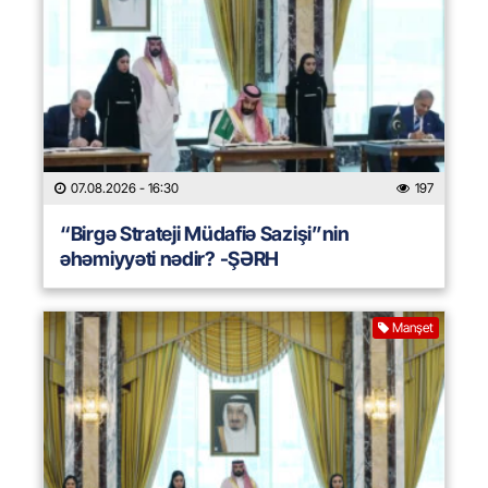
07.08.2026
- 16:30
197
“Birgə Strateji Müdafiə Sazişi”nin
əhəmiyyəti nədir? -ŞƏRH
Manşet