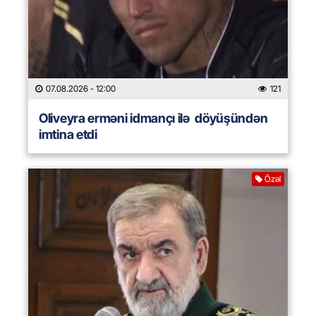
07.08.2026
- 12:00
121
Oliveyra erməni idmançı ilə döyüşündən
imtina etdi
Özəl