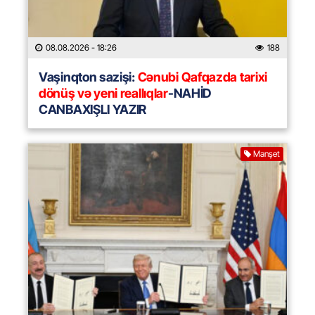
08.08.2026
- 18:26
188
Vaşinqton sazişi:
Cənubi Qafqazda tarixi
dönüş və yeni reallıqlar
-NAHİD
CANBAXIŞLI YAZIR
Manşet