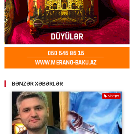
BƏNZƏR XƏBƏRLƏR
Manşet