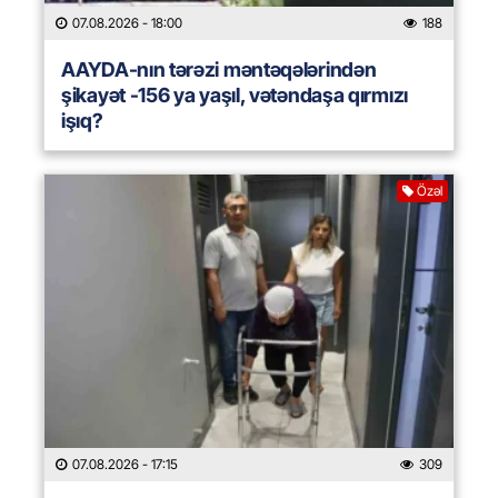
07.08.2026
- 18:00
188
AAYDA-nın tərəzi məntəqələrindən
şikayət -156 ya yaşıl, vətəndaşa qırmızı
işıq?
Özəl
07.08.2026
- 17:15
309