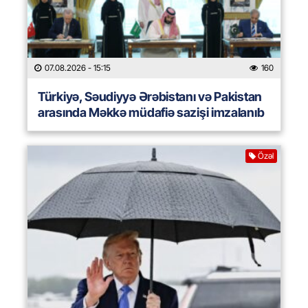
07.08.2026
- 15:15
160
Türkiyə, Səudiyyə Ərəbistanı və Pakistan
arasında Məkkə müdafiə sazişi imzalanıb
Özəl