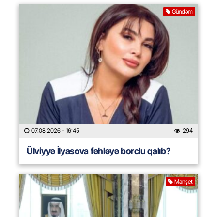
Gündəm
07.08.2026
- 16:45
294
Ülviyyə İlyasova fəhləyə borclu qalıb?
Manşet