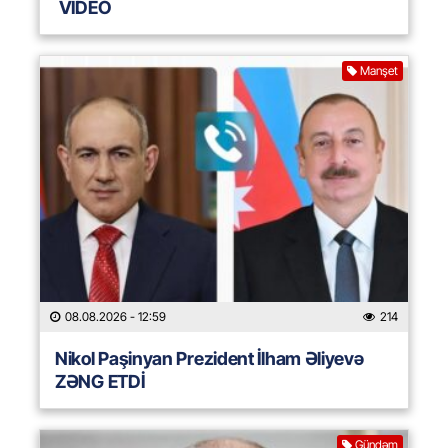
VİDEO
Manşet
08.08.2026
- 12:59
214
Nikol Paşinyan Prezident İlham Əliyevə
ZƏNG ETDİ
Gündəm