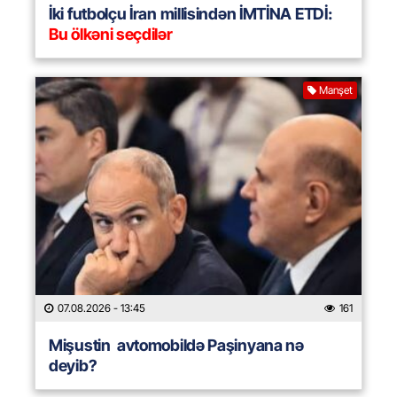
İki futbolçu İran millisindən İMTİNA ETDİ:
Bu ölkəni seçdilər
Manşet
07.08.2026
- 13:45
161
Mişustin avtomobildə Paşinyana nə
deyib?