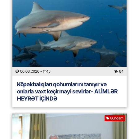
06.08.2026
- 11:45
84
Köpəkbalıqları qohumlarını tanıyır və
onlarla vaxt keçirməyi sevirlər- ALİMLƏR
HEYRƏT İÇİNDƏ
Gündəm