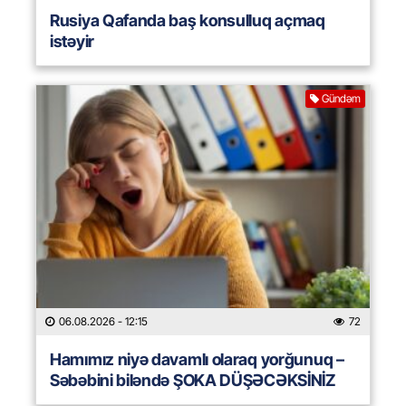
Rusiya Qafanda baş konsulluq açmaq
istəyir
Gündəm
06.08.2026
- 12:15
72
Hamımız niyə davamlı olaraq yorğunuq –
Səbəbini biləndə ŞOKA DÜŞƏCƏKSİNİZ