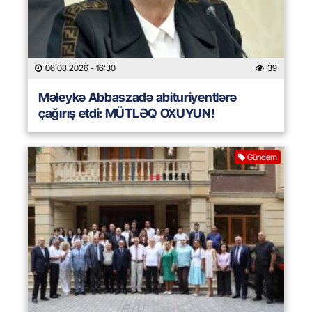
06.08.2026
- 16:30
39
Məleykə Abbaszadə abituriyentlərə
çağırış etdi: MÜTLƏQ OXUYUN!
Gündəm