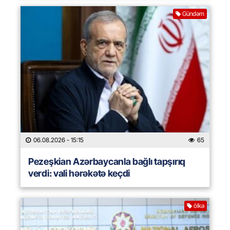
Gündəm
06.08.2026
- 15:15
65
Pezeşkian Azərbaycanla bağlı tapşırıq
verdi: vali hərəkətə keçdi
ölkə