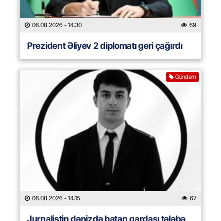
06.08.2026
- 14:30
69
Prezident Əliyev 2 diplomatı geri çağırdı
Gündəm
06.08.2026
- 14:15
67
Jurnalistin dənizdə batan qardaşı tələbə