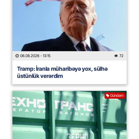
06.08.2026
- 13:15
72
Tramp: İranla müharibəyə yox, sülhə
üstünlük verərdim
Gündəm