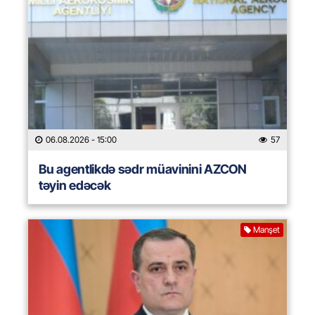
06.08.2026
- 15:00
57
Bu agentlikdə sədr müavinini AZCON
təyin edəcək
Manşet