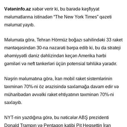
Vətəninfo.az
xəbər verir ki, bu barədə kəşfiyyat
məlumatlarına istinadən “The New York Times” qəzeti
məlumat yayıb.
Məlumata görə, Tehran Hörmüz boğazı sahilindəki 33 raket
məntəqəsindən 30-na nəzarəti bərpa edib ki, bu da strateji
əhəmiyyətli dəniz dəhlizindən keçən Amerika hərbi
gəmiləri və neft tankerləri üçün potensial təhlükə yaradır.
Nəşrin məlumatına görə, İran mobil raket sistemlərinin
təxminən 70%-ni öz ərazisində saxlamağa davam edir və
müharibədən əvvəlki raket ehtiyatının təxminən 70%-ni
saxlayıb.
NYT-nin yazdığına görə, bu nəticələr ABŞ prezidenti
Donald Trampın və Pentaqon katibi Pit Heqsettin İran