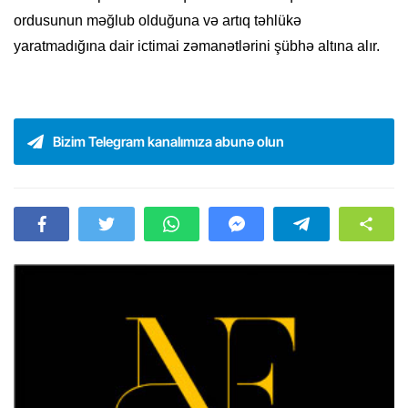
ordusunun məğlub olduğuna və artıq təhlükə
yaratmadığına dair ictimai zəmanətlərini şübhə altına alır.
Bizim Telegram kanalımıza abunə olun