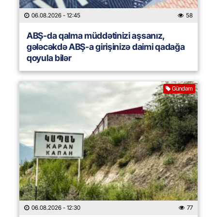
06.08.2026
- 12:45
58
ABŞ-da qalma müddətinizi aşsanız,
gələcəkdə ABŞ-a girişinizə daimi qadağa
qoyula bilər
Gündəm
06.08.2026
- 12:30
77