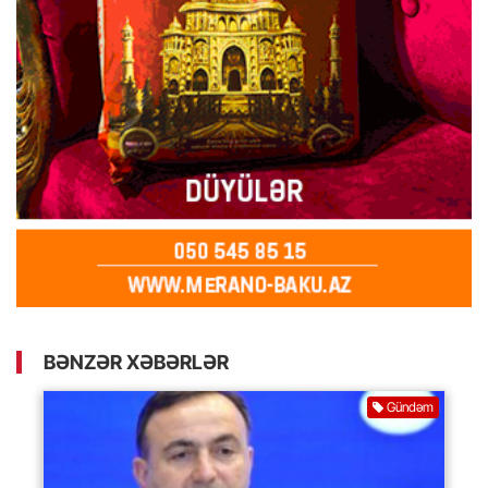
BƏNZƏR XƏBƏRLƏR
Gündəm