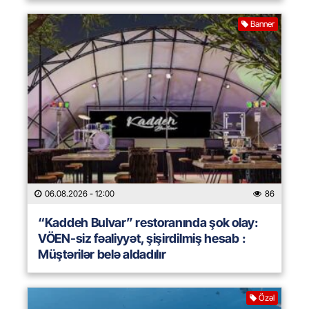
Banner
06.08.2026
- 12:00
86
“Kaddeh Bulvar” restoranında şok olay:
VÖEN-siz fəaliyyət, şişirdilmiş hesab :
Müştərilər belə aldadılır
Özəl