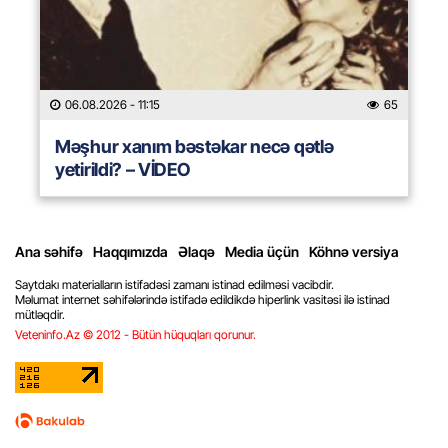
06.08.2026
- 11:15
65
Məşhur xanım bəstəkar necə qətlə
yetirildi? – VİDEO
Ana səhifə
Haqqımızda
Əlaqə
Media üçün
Köhnə versiya
Saytdakı materialların istifadəsi zamanı istinad edilməsi vacibdir.
Məlumat internet səhifələrində istifadə edildikdə hiperlink vasitəsi ilə istinad
mütləqdir.
Veteninfo.Az © 2012 - Bütün hüquqları qorunur.