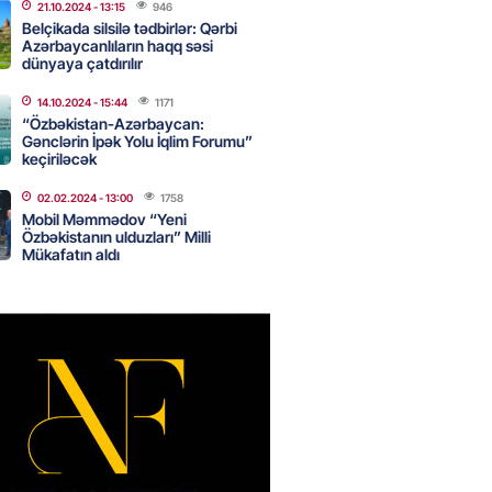
21.10.2024
- 13:15
946
Belçikada silsilə tədbirlər: Qərbi
Azərbaycanlıların haqq səsi
dünyaya çatdırılır
an Azərbaycanla bağlı tapşırıq
vali hərəkətə keçdi
14.10.2024
- 15:44
1171
2026
“Özbəkistan-Azərbaycan:
- 15:15
89
Gənclərin İpək Yolu İqlim Forumu”
keçiriləcək
02.02.2024
- 13:00
1758
Star kartını indi sifariş
Mobil Məmmədov “Yeni
ağdlaşdırmanı komissiyasız
Özbəkistanın ulduzları” Milli
Mükafatın aldı
2026
- 15:07
90
ntlikdə sədr müavinini AZCON
edəcək
2026
- 15:00
76