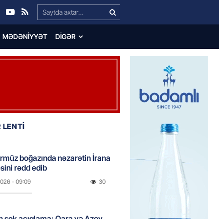
Search…
MƏDƏNIYYƏT
DIGƏR
 LENTİ
rmüz boğazında nəzarətin İrana
sini rədd edib
2026
- 09:09
30
n şok açıqlama: Qara və Azov