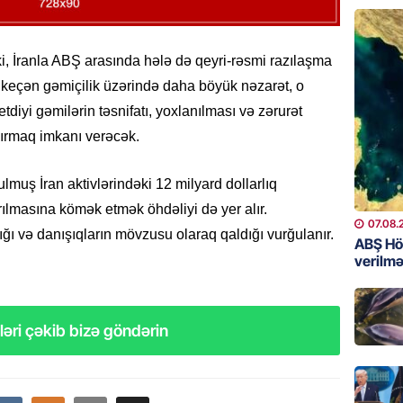
06.08.
GÜNDƏM
 ki, İranla ABŞ arasında hələ də qeyri-rəsmi razılaşma
Əsaslı 
keçən gəmiçilik üzərində daha böyük nəzarət, o
dəyişi
iyi gəmilərin təsnifatı, yoxlanılması və zərurət
06.08.
ırmaq imkanı verəcək.
GÜNDƏM
uş İran aktivlərindəki 12 milyard dollarlıq
Preziden
etdiyi 
ılmasına kömək etmək öhdəliyi də yer alır.
DOSYE
07.08.
ı və danışıqların mövzusu olaraq qaldığı vurğulanır.
ABŞ Hö
06.08.
verilmə
GÜNDƏM
David S
əri çəkib bizə göndərin
bağlı a
əhəmiyy
etdirmi
06.08.