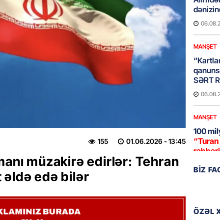
dənizin
06.08.
MANŞET
“Kartla
qanuns
SƏRT 
06.08.
MANŞET
100 mil
“Turan 
155
01.06.2026
- 13:45
rəhbəri
manı müzakirə edirlər: Tehran
06.08.
BIZ F
 əldə edə bilər
SOSIAL
“Koroğl
toplayı
ÖZƏL 