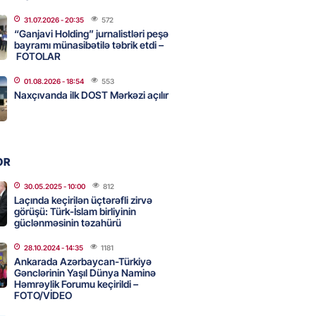
31.07.2026
- 20:35
572
“Ganjavi Holding” jurnalistləri peşə
eqsetdən niyə narazıdır?
bayramı münasibətilə təbrik etdi –
FOTOLAR
2026
- 16:15
96
01.08.2026
- 18:54
553
Naxçıvanda ilk DOST Mərkəzi açılır
ycanın UNESCO-dakı yeni
ndəsi kimdir? – DOSYE
2026
- 16:00
81
OR
30.05.2025
- 10:00
812
ərimizi pozan 26 nəfər tutuldu
Laçında keçirilən üçtərəfli zirvə
görüşü: Türk-İslam birliyinin
2026
- 15:45
86
güclənməsinin təzahürü
28.10.2024
- 14:35
1181
Ankarada Azərbaycan-Türkiyə
aşqırdıstan və Yaroslavldakı
Gənclərinin Yaşıl Dünya Naminə
Həmrəylik Forumu keçirildi –
mal zavodunu vurub
FOTO/VİDEO
2026
- 15:30
85