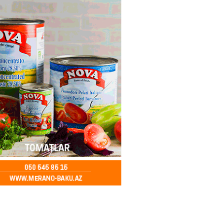
a zibil qutusuna atılan 1 milyon
lotereya bileti iki günlük
dan sonra tapılıb
2026
- 13:45
73
ə FACİƏ – Ər-arvad yanaraq
2026
- 13:30
85
İranla müharibəyə yox, sülhə
k verərdim
2026
- 13:15
83
ycan üzərindən Ermənistana
buğdası gedib