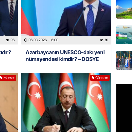
GÜNDƏM
Pezeşki
verdi: 
06.08.
96
06.08.2026
- 16:00
81
REKLAM
ıdır?
Azərbaycanın UNESCO-dakı yeni
Birbank 
nümayəndəsi kimdir? – DOSYE
edin, n
edin
06.08.
Manşet
Gündəm
ÖLKƏ
Bu age
təyin 
06.08.
MANŞET