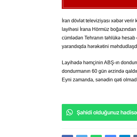
İran dövlət televiziyası xəbər verir
layihəsi İrana Hörmüz boğazından 
cümlədən Tehranın təhlükə hesab etd
yarandıqda hərəkətini məhdudlaşd
Layihədə həmçinin ABŞ-ın dondurulm
dondurmanın 60 gün ərzində qaldır
Eyni zamanda, sənədin qəti olmadığ
Şahidi olduğunuz hadisəl