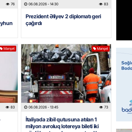
Azərba
76
06.08.2026
- 14:30
83
etməyə
Prezident Əliyev 2 diplomatı geri
06.08.
eyhun
çağırdı
GÜNDƏM
Prezide
06.08.
Manşet
Manşet
GÜNDƏM
Jurnali
imiş
06.08.
MANŞET
Sarkisy
83
06.08.2026
- 13:45
73
06.08.
ə
İtaliyada zibil qutusuna atılan 1
milyon avroluq lotereya bileti iki
MANŞET