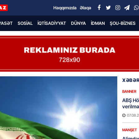
Haqqımızda
Əlaqə
YASƏT
SOSIAL
İQTISADIYYAT
DÜNYA
İDMAN
ŞOU-BIZNES
XƏBƏR
BANNER
ABŞ Hö
verilmə
07.08.
MANŞET
Alimdə