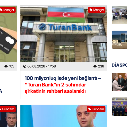
GÜNDƏM
Manşet
Manşet
Tramp H
06.08.
GÜNDƏM
Azərba
nümayə
06.08.
DİASP
105
06.08.2026
- 17:58
236
HADISƏ
100 milyonluq işdə yeni bağlantı –
Sərhədl
“Turan Bank”ın 2 səhmdar
06.08.
A
şirkətinin rəhbəri saxlanıldı
DÜNYA
Gündəm
Gündəm
Kiyev B
neft e
06.08.