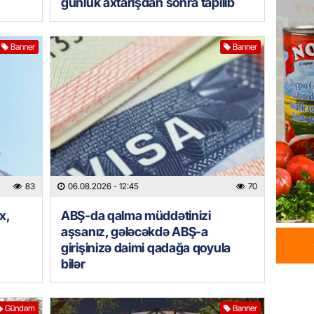
günlük axtarışdan sonra tapılıb
İtaliyad
avroluq 
axtarış
Banner
Banner
06.08.
HADISƏ
Tərtərd
ÖLDÜ
06.08.
BANNER
83
06.08.2026
- 12:45
70
Tramp: 
üstünlü
x,
ABŞ-da qalma müddətinizi
aşsanız, gələcəkdə ABŞ-a
06.08.
girişinizə daimi qadağa qoyula
bilər
GÜNDƏM
Azərba
Rusiya 
Gündəm
Banner