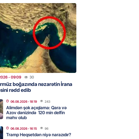
2026
- 17:30
96
təmirdən çıxan məktəbdə nələr
b? – REPORTAJ
2026
- 17:15
114
tin “Şöhrət” ordeni ilə təltif
Bəxtiyar Aslanbəyli kimdir? –
2026
- 09:09
30
rmüz boğazında nəzarətin İrana
2026
- 17:00
192
sini rədd edib
06.08.2026
- 18:19
243
Alimdən şok açıqlama: Qara və
eliverstov yayılan iddialarla
Azov dənizində 120 min delfin
çıqlama verib: “İddiaların
məhv olub
ətli hissəsi həqiqəti əks
r”
06.08.2026
- 16:15
96
Tramp Heqsetdən niyə narazıdır?
2026
- 16:45
186