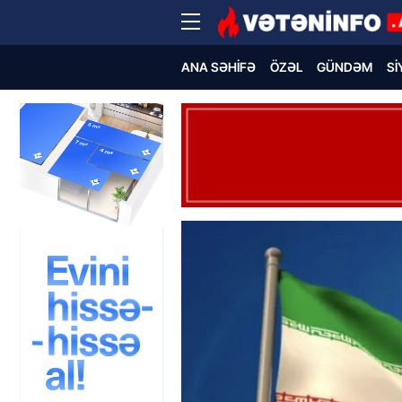
ANA SƏHIFƏ
ÖZƏL
GÜNDƏM
SI