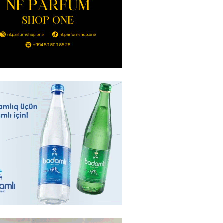
ycan Ukraynaya qaz tədarük
 hazırdır – Ceyhun Bayramov
2026
- 14:45
76
nt Əliyev 2 diplomatı geri çağırdı
2026
- 14:30
83
stin dənizdə batan qardaşı tələbə
2026
- 14:15
83
anın əmlakı müsadirə EDİLDİ
2026
- 14:00
83