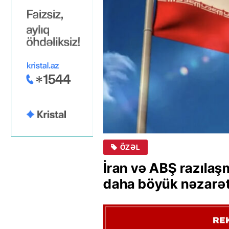
ÖZƏL
İran və ABŞ razılaş
daha böyük nəzarət