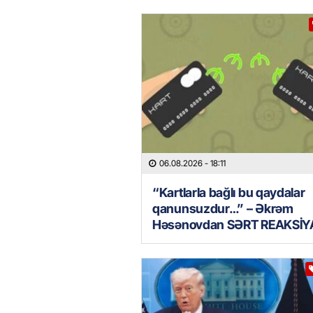
06.08.2026
- 18:11
“Kartlarla bağlı bu qaydalar
qanunsuzdur…” – Əkrəm
Həsənovdan SƏRT REAKSİY