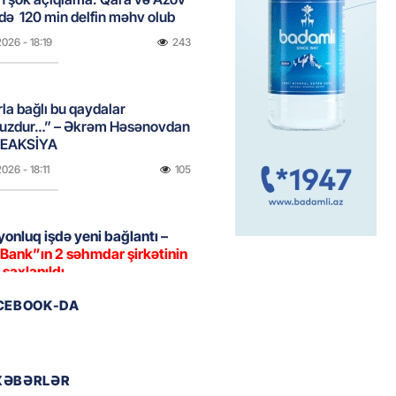
də 120 min delfin məhv olub
2026
- 18:19
243
rla bağlı bu qaydalar
uzdur…” – Əkrəm Həsənovdan
REAKSİYA
2026
- 18:11
105
yonluq işdə yeni bağlantı –
Bank”ın 2 səhmdar şirkətinin
 saxlanıldı
2026
- 17:58
236
ACEBOOK-DA
u”da avtomobillərdən kim pul
r?
XƏBƏRLƏR