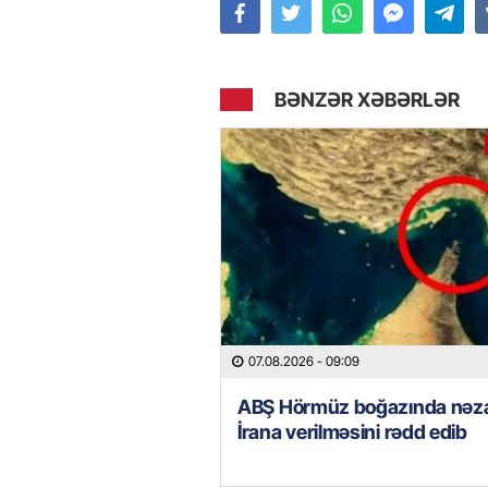
BƏNZƏR XƏBƏRLƏR
07.08.2026
- 09:09
ABŞ Hörmüz boğazında nəza
İrana verilməsini rədd edib