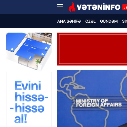
ANA SƏHIFƏ
ÖZƏL
GÜNDƏM
SI