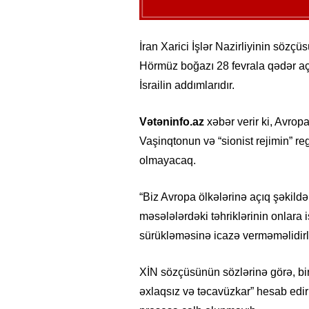
İran Xarici İşlər Nazirliyinin sözçü
Hörmüz boğazı 28 fevrala qədər aç
İsrailin addımlarıdır.
Vətəninfo.az
xəbər verir ki, Avropa
Vaşinqtonun və “sionist rejimin” r
olmayacaq.
“Biz Avropa ölkələrinə açıq şəkildə 
məsələlərdəki təhriklərinin onlar
sürükləməsinə icazə verməməlidirlə
XİN sözçüsünün sözlərinə görə, bir
əxlaqsız və təcavüzkar” hesab edi