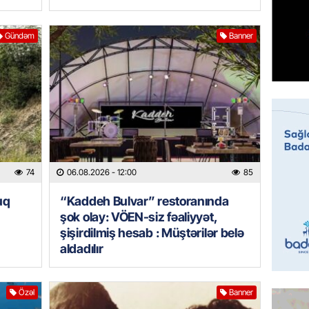
HIDROME
Gündəm
Banner
Bu əraz
06.08.
BANNER
Bu ölkə
06.08.
74
06.08.2026
- 12:00
85
GÜNDƏM
Yaponiy
uq
“Kaddeh Bulvar” restoranında
xatirəs
şok olay: VÖEN-siz fəaliyyət,
06.08.
şişirdilmiş hesab : Müştərilər belə
aldadılır
GÜNDƏM
Çingiz 
Özəl
Banner
06.08.