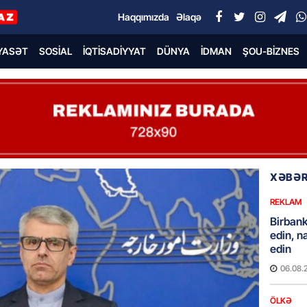
Haqqımızda
Əlaqə
YASƏT
SOSIAL
İQTISADIYYAT
DÜNYA
İDMAN
ŞOU-BIZNES
XƏBƏR
REKLAM
Birbank 
edin, n
edin
06.08.
ÖLKƏ