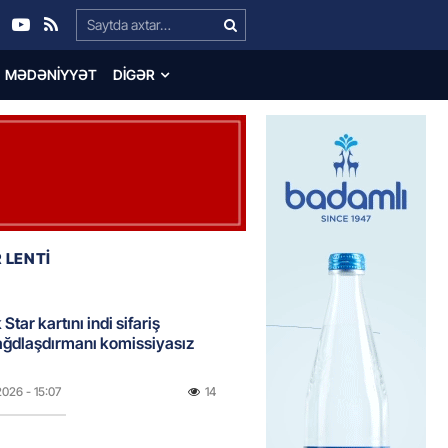
Search…
MƏDƏNIYYƏT
DIGƏR
 LENTİ
Star kartını indi sifariş
ağdlaşdırmanı komissiyasız
2026
- 15:07
14