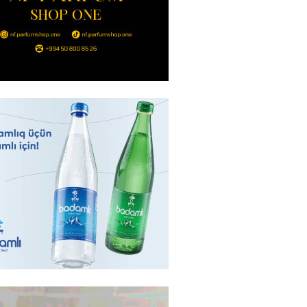
TEOROLOGIYA
ilərə yağış yağıb
2026
- 10:30
63
yə yayda qar yağdı
2026
- 10:15
81
ada Xirosima qurbanlarının
i yad ediləcək
2026
- 10:00
74
Qənizadə açıqlama verdi
2026
- 09:45
75