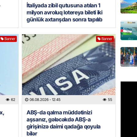
ə
İtaliyada zibil qutusuna atılan 1
Ceyhun
milyon avroluq lotereya bileti iki
səfəri 
günlük axtarışdan sonra tapılıb
06.08.
BANNER
Banner
Banner
Məşhur
yetiril
06.08.
BANNER
İran ər
hədələy
06.08.
62
06.08.2026
- 12:45
55
x,
ABŞ-da qalma müddətinizi
MANŞET
aşsanız, gələcəkdə ABŞ-a
Türkiyə
girişinizə daimi qadağa qoyula
hücumla
bilər
06.08.