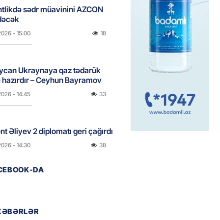
ntlikdə sədr müavinini AZCON
edəcək
2026
- 15:00
18
ycan Ukraynaya qaz tədarük
 hazırdır – Ceyhun Bayramov
2026
- 14:45
33
nt Əliyev 2 diplomatı geri çağırdı
2026
- 14:30
38
ACEBOOK-DA
stin dənizdə batan qardaşı tələbə
2026
- 14:15
45
XƏBƏRLƏR