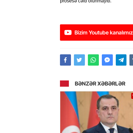
prosesə cəlb olunmayıb.
Bizim Youtube kanalımız
BƏNZƏR XƏBƏRLƏR