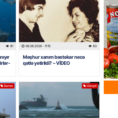
GÜNDƏM
Şirvan 
ADSEA 
bərpa e
05.08.
81
06.08.2026
- 11:15
63
İDMAN
Bu gün
nıyır
Məşhur xanım bəstəkar necə
klubu i
irlər-
qətlə yetirildi? – VİDEO
05.08.
ÖZƏL
Ukrayn
Banner
Manşet
Almani
qaldı
05.08.
HADISƏ