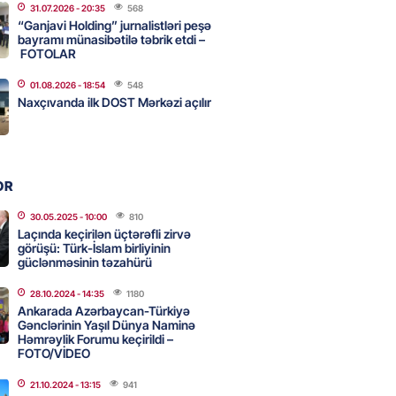
31.07.2026
- 20:35
568
“Ganjavi Holding” jurnalistləri peşə
z niyə davamlı olaraq yorğunuq
bayramı münasibətilə təbrik etdi –
ini biləndə ŞOKA
FOTOLAR
ƏKSİNİZ
01.08.2026
- 18:54
548
2026
- 12:15
65
Naxçıvanda ilk DOST Mərkəzi açılır
 Bulvar” restoranında şok olay:
z fəaliyyət, şişirdilmiş hesab :
OR
lər belə aldadılır
30.05.2025
- 10:00
810
2026
- 12:00
85
Laçında keçirilən üçtərəfli zirvə
görüşü: Türk-İslam birliyinin
güclənməsinin təzahürü
lıqları qohumlarını tanıyır və
28.10.2024
- 14:35
1180
 vaxt keçirməyi sevirlər-
Ankarada Azərbaycan-Türkiyə
R HEYRƏT İÇİNDƏ
Gənclərinin Yaşıl Dünya Naminə
Həmrəylik Forumu keçirildi –
2026
- 11:45
81
FOTO/VİDEO
21.10.2024
- 13:15
941