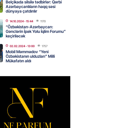
Belçikada silsilə tədbirlər: Qərbi
 Bayramovun Ukraynaya rəsmi
Azərbaycanlıların haqq səsi
dünyaya çatdırılır
başlayıb
2026
- 11:30
80
14.10.2024
- 15:44
1170
“Özbəkistan-Azərbaycan:
Gənclərin İpək Yolu İqlim Forumu”
keçiriləcək
 xanım bəstəkar necə qətlə
02.02.2024
- 13:00
1757
di? – VİDEO
Mobil Məmmədov “Yeni
2026
Özbəkistanın ulduzları” Milli
- 11:15
63
Mükafatın aldı
əb ölkələrinə zərbə endirməklə
ir
2026
- 11:00
69
 Qara dənizdə mülki gəmilərə
rı qəbuledilməz hesab edir
2026
- 10:45
77