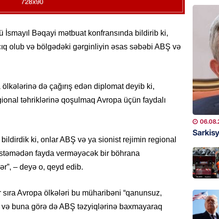
MANŞET
Sarkisy
sü İsmayıl Bəqayi mətbuat konfransında bildirib ki,
06.08.
ıq olub və bölgədəki gərginliyin əsas səbəbi ABŞ və
MANŞET
İtaliyad
avroluq 
 ölkələrinə də çağırış edən diplomat deyib ki,
axtarış
egional təhriklərinə qoşulmaq Avropa üçün faydalı
06.08.
06.08.
HADISƏ
Sarkisy
bildirdik ki, onlar ABŞ və ya sionist rejimin regional
Tərtərd
ÖLDÜ
a istəmədən fayda verməyəcək bir böhrana
r”, – deyə o, qeyd edib.
06.08.
BANNER
 sıra Avropa ölkələri bu müharibəni “qanunsuz,
Tramp: 
r və buna görə də ABŞ təzyiqlərinə baxmayaraq
üstünlü