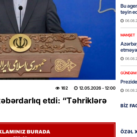
Bu age
təyin 
06.08.
MANŞET
Azərba
etməyə
06.08.
GÜNDƏM
Prezide
162
12.05.2026
- 12:00
06.08.
əbərdarlıq etdi: “Təhriklərə
GÜNDƏM
BIZ F
Jurnali
imiş
06.08.
ÖZƏL 