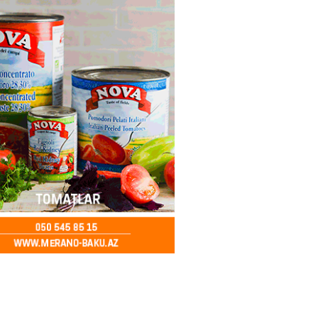
bölgəsində problem bitdi –
Şurvan kanalını qısa müddətdə
lədi
2026
- 22:08
322
 “Sabah” Danimarkada “Orhus”
lə qarşılaşacaq
2026
- 17:45
327
aya məxsus təyyarə
yada dron hücumuna məruz
2026
- 17:30
186