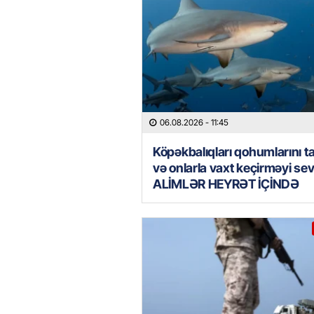
06.08.2026
- 11:45
Köpəkbalıqları qohumlarını ta
və onlarla vaxt keçirməyi sev
ALİMLƏR HEYRƏT İÇİNDƏ