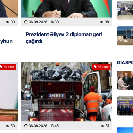
GÜNDƏM
Hamımı
– Səbəb
33
06.08.2026
- 14:30
38
DÜŞƏC
06.08.
Prezident Əliyev 2 diplomatı geri
eyhun
çağırdı
BANNER
“Kaddeh
VÖEN-si
DİASP
Müştəri
Manşet
Manşet
06.08.
ÖZƏL
Köpəkba
onlarla
ALİMLƏ
06.08.
53
06.08.2026
- 13:45
51
GÜNDƏM