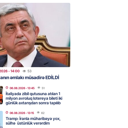
anın əmlakı müsadirə EDİLDİ
2026
- 14:00
53
a zibil qutusuna atılan 1 milyon
lotereya bileti iki günlük
dan sonra tapılıb
2026
- 13:45
51
2026
- 14:00
53
anın əmlakı müsadirə EDİLDİ
ə FACİƏ – Ər-arvad yanaraq
06.08.2026
- 13:45
51
İtaliyada zibil qutusuna atılan 1
milyon avroluq lotereya bileti iki
2026
- 13:30
63
günlük axtarışdan sonra tapılıb
06.08.2026
- 13:15
62
Tramp: İranla müharibəyə yox,
İranla müharibəyə yox, sülhə
sülhə üstünlük verərdim
k verərdim