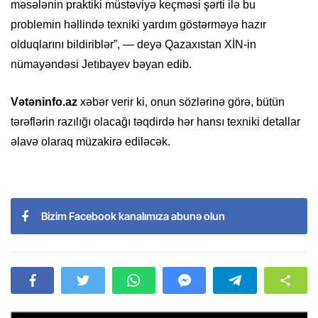
məsələnin praktiki müstəviyə keçməsi şərti ilə bu
problemin həllində texniki yardım göstərməyə hazır
olduqlarını bildiriblər”, — deyə Qazaxıstan XİN-in
nümayəndəsi Jetıbayev bəyan edib.
Vətəninfo.az
xəbər verir ki, onun sözlərinə görə, bütün
tərəflərin razılığı olacağı təqdirdə hər hansı texniki detallar
əlavə olaraq müzakirə ediləcək.
Bizim Facebook kanalımıza abunə olun