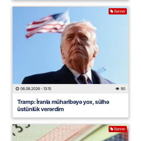
Banner
06.08.2026
- 13:15
90
Tramp: İranla müharibəyə yox, sülhə
üstünlük verərdim
Banner