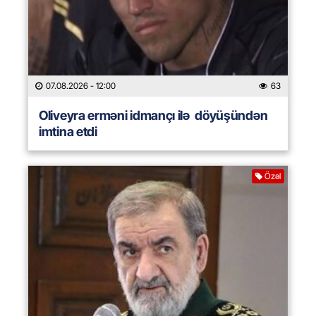
07.08.2026
- 12:00
63
Oliveyra erməni idmançı ilə döyüşündən
imtina etdi
Özəl