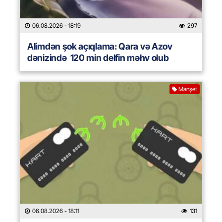
06.08.2026
- 18:19
297
Alimdən şok açıqlama: Qara və Azov
dənizində 120 min delfin məhv olub
Manşet
06.08.2026
- 18:11
131