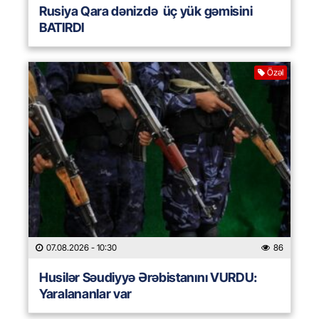
Rusiya Qara dənizdə üç yük gəmisini
BATIRDI
Özəl
07.08.2026
- 10:30
86
Husilər Səudiyyə Ərəbistanını VURDU:
Yaralananlar var