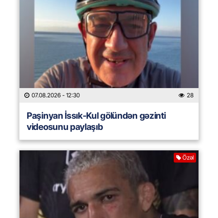
07.08.2026
- 12:30
28
Paşinyan İssık-Kul gölündən gəzinti
videosunu paylaşıb
Özəl