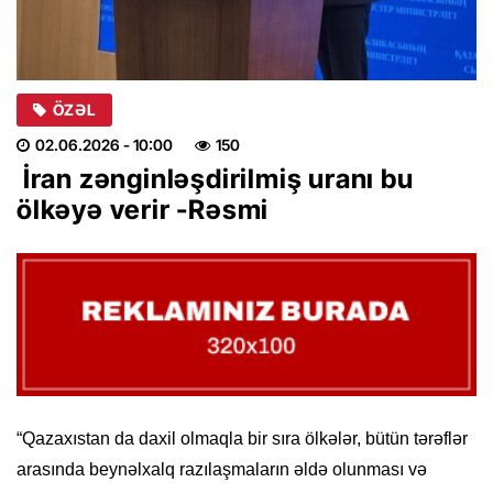
ÖZƏL
02.06.2026
- 10:00
150
İran zənginləşdirilmiş uranı bu
ölkəyə verir -Rəsmi
“Qazaxıstan da daxil olmaqla bir sıra ölkələr, bütün tərəflər
arasında beynəlxalq razılaşmaların əldə olunması və