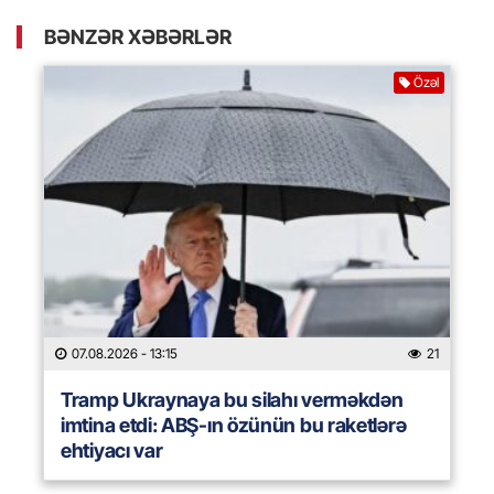
BƏNZƏR XƏBƏRLƏR
Özəl
07.08.2026
- 13:15
21
Tramp Ukraynaya bu silahı verməkdən
imtina etdi: ABŞ-ın özünün bu raketlərə
ehtiyacı var