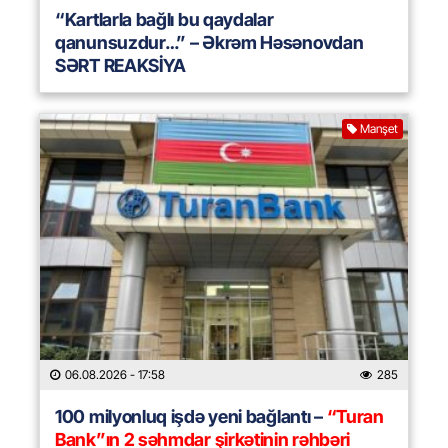
“Kartlarla bağlı bu qaydalar
qanunsuzdur…” – Əkrəm Həsənovdan
SƏRT REAKSİYA
Manşet
06.08.2026
- 17:58
285
100 milyonluq işdə yeni bağlantı –
“Turan
Bank”ın 2 səhmdar şirkətinin rəhbəri