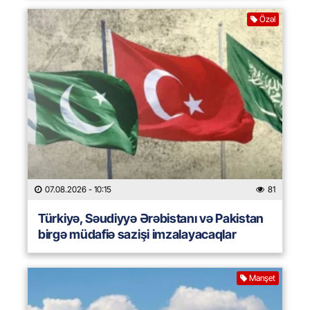
Özəl
07.08.2026
- 10:15
81
Türkiyə, Səudiyyə Ərəbistanı və Pakistan
birgə müdafiə sazişi imzalayacaqlar
Manşet