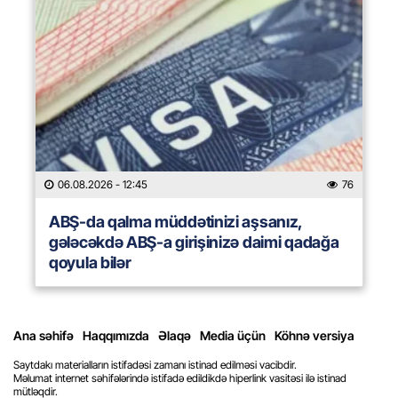
06.08.2026
- 12:45
76
ABŞ-da qalma müddətinizi aşsanız,
gələcəkdə ABŞ-a girişinizə daimi qadağa
qoyula bilər
Ana səhifə
Haqqımızda
Əlaqə
Media üçün
Köhnə versiya
Saytdakı materialların istifadəsi zamanı istinad edilməsi vacibdir.
Məlumat internet səhifələrində istifadə edildikdə hiperlink vasitəsi ilə istinad
mütləqdir.