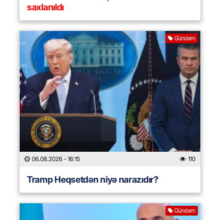
saxlanıldı
Gündəm
06.08.2026
- 16:15
110
Tramp Heqsetdən niyə narazıdır?
Gündəm