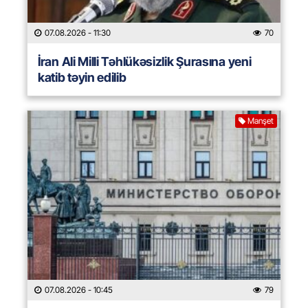
07.08.2026
- 11:30
70
İran Ali Milli Təhlükəsizlik Şurasına yeni
katib təyin edilib
Manşet
07.08.2026
- 10:45
79