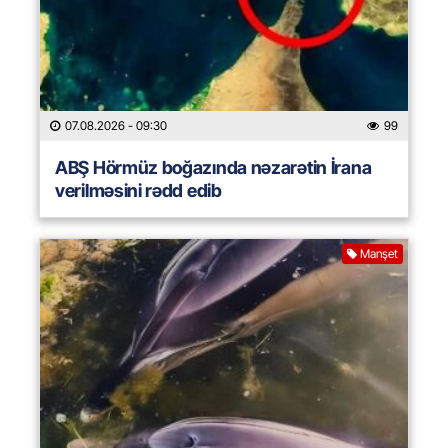
07.08.2026
- 09:30
99
ABŞ Hörmüz boğazında nəzarətin İrana
verilməsini rədd edib
Manşet