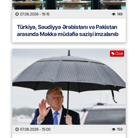
07.08.2026
- 15:15
149
Türkiyə, Səudiyyə Ərəbistanı və Pakistan
arasında Məkkə müdafiə sazişi imzalanıb
Özəl
07.08.2026
- 15:00
159