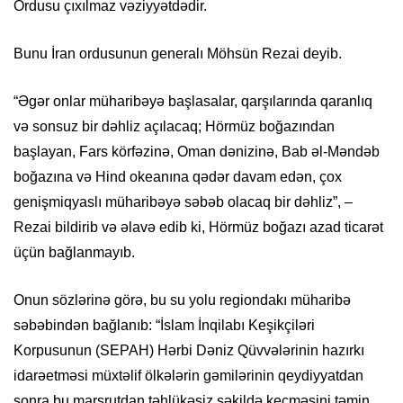
Ordusu çıxılmaz vəziyyətdədir.
Bunu İran ordusunun generalı Möhsün Rezai deyib.
“Əgər onlar müharibəyə başlasalar, qarşılarında qaranlıq
və sonsuz bir dəhliz açılacaq; Hörmüz boğazından
başlayan, Fars körfəzinə, Oman dənizinə, Bab əl-Məndəb
boğazına və Hind okeanına qədər davam edən, çox
genişmiqyaslı müharibəyə səbəb olacaq bir dəhliz”, –
Rezai bildirib və əlavə edib ki, Hörmüz boğazı azad ticarət
üçün bağlanmayıb.
Onun sözlərinə görə, bu su yolu regiondakı müharibə
səbəbindən bağlanıb: “İslam İnqilabı Keşikçiləri
Korpusunun (SEPAH) Hərbi Dəniz Qüvvələrinin hazırkı
idarəetməsi müxtəlif ölkələrin gəmilərinin qeydiyyatdan
sonra bu marşrutdan təhlükəsiz şəkildə keçməsini təmin