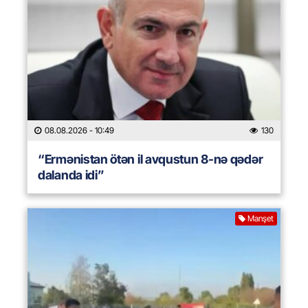
08.08.2026
- 10:49
130
“Ermənistan ötən il avqustun 8-nə qədər
dalanda idi”
Manşet