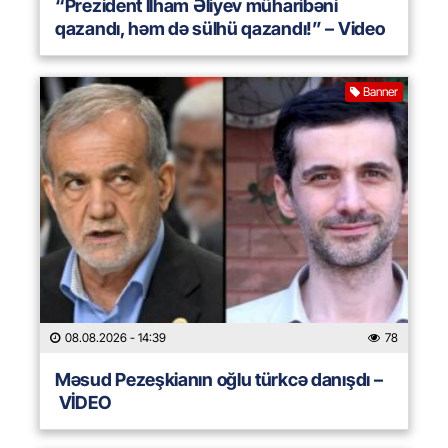
“Prezident İlham Əliyev müharibəni
qazandı, həm də sülhü qazandı!” – Video
Banner
08.08.2026
- 14:39
78
Məsud Pezeşkianın oğlu türkcə danışdı –
VİDEO