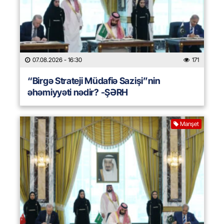
07.08.2026
- 16:30
171
“Birgə Strateji Müdafiə Sazişi”nin
əhəmiyyəti nədir? -ŞƏRH
Manşet