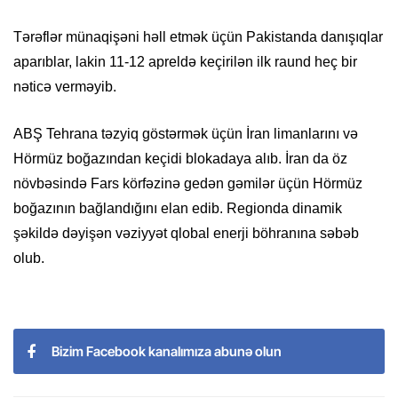
Tərəflər münaqişəni həll etmək üçün Pakistanda danışıqlar
aparıblar, lakin 11-12 apreldə keçirilən ilk raund heç bir
nəticə verməyib.
ABŞ Tehrana təzyiq göstərmək üçün İran limanlarını və
Hörmüz boğazından keçidi blokadaya alıb. İran da öz
növbəsində Fars körfəzinə gedən gəmilər üçün Hörmüz
boğazının bağlandığını elan edib. Regionda dinamik
şəkildə dəyişən vəziyyət qlobal enerji böhranına səbəb
olub.
Bizim Facebook kanalımıza abunə olun