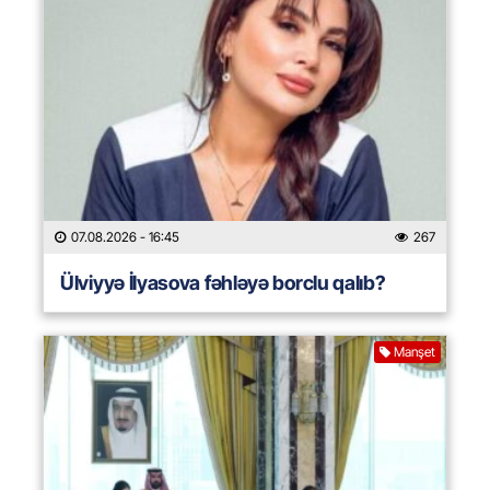
07.08.2026
- 16:45
267
Ülviyyə İlyasova fəhləyə borclu qalıb?
Manşet