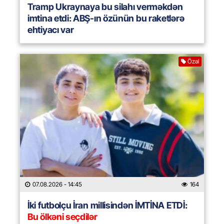
Tramp Ukraynaya bu silahı verməkdən
imtina etdi: ABŞ-ın özünün bu raketlərə
ehtiyacı var
Özəl
07.08.2026
- 14:45
164
İki futbolçu İran millisindən İMTİNA ETDİ:
Bu ölkəni seçdilər