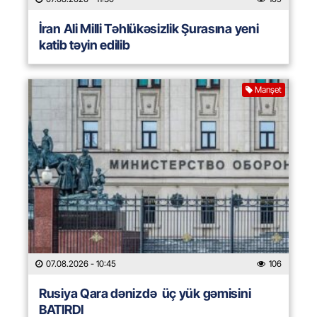
İran Ali Milli Təhlükəsizlik Şurasına yeni
katib təyin edilib
Manşet
07.08.2026
- 10:45
106
Rusiya Qara dənizdə üç yük gəmisini
BATIRDI