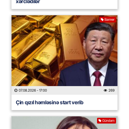
xərclədilər
Banner
07.08.2026
- 17:00
269
Çin qızıl həmləsinə start verib
Gündəm