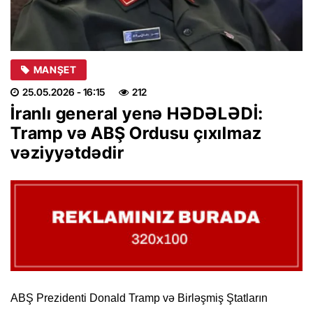
MANŞET
25.05.2026
- 16:15
212
İranlı general yenə HƏDƏLƏDİ:
Tramp və ABŞ Ordusu çıxılmaz
vəziyyətdədir
ABŞ Prezidenti Donald Tramp və Birləşmiş Ştatların