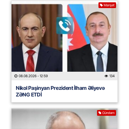
Manşet
08.08.2026
- 12:59
134
Nikol Paşinyan Prezident İlham Əliyevə
ZƏNG ETDİ
Gündəm