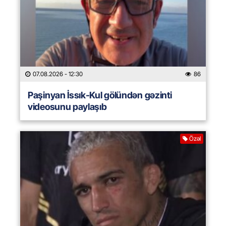
07.08.2026
- 12:30
86
Paşinyan İssık-Kul gölündən gəzinti
videosunu paylaşıb
Özəl