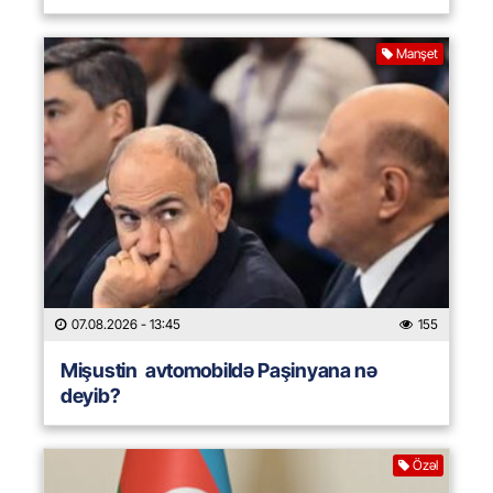
Manşet
07.08.2026
- 13:45
155
Mişustin avtomobildə Paşinyana nə
deyib?
Özəl