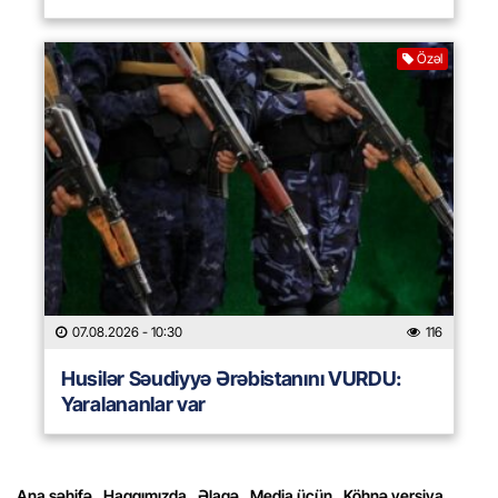
Özəl
07.08.2026
- 10:30
116
Husilər Səudiyyə Ərəbistanını VURDU:
Yaralananlar var
Ana səhifə
Haqqımızda
Əlaqə
Media üçün
Köhnə versiya