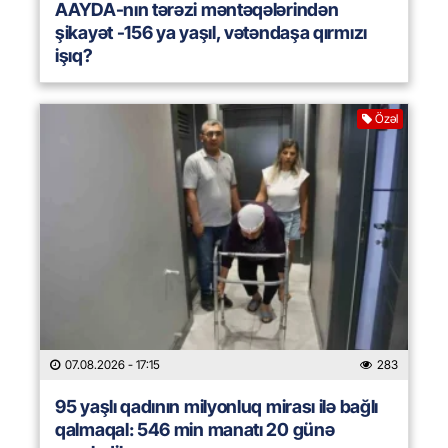
AAYDA-nın tərəzi məntəqələrindən
şikayət -156 ya yaşıl, vətəndaşa qırmızı
işıq?
Özəl
07.08.2026
- 17:15
283
95 yaşlı qadının milyonluq mirası ilə bağlı
qalmaqal: 546 min manatı 20 günə