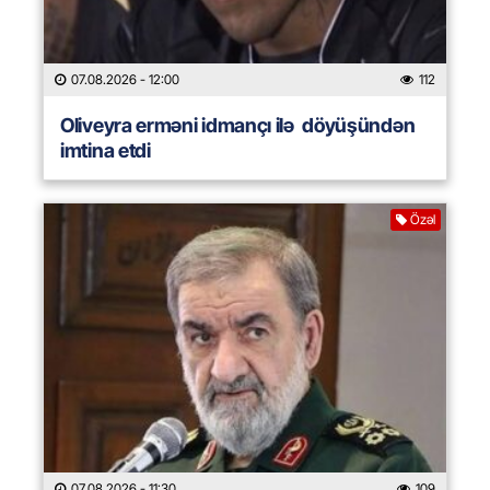
07.08.2026
- 12:00
112
Oliveyra erməni idmançı ilə döyüşündən
imtina etdi
Özəl
07.08.2026
- 11:30
109