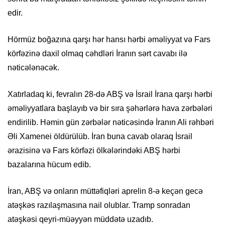
edir.
Hörmüz boğazına qarşı hər hansı hərbi əməliyyat və Fars
körfəzinə daxil olmaq cəhdləri İranın sərt cavabı ilə
nəticələnəcək.
Xatırladaq ki, fevralın 28-də ABŞ və İsrail İrana qarşı hərbi
əməliyyatlara başlayıb və bir sıra şəhərlərə hava zərbələri
endirilib. Həmin gün zərbələr nəticəsində İranın Ali rəhbəri
Əli Xamenei öldürülüb. İran buna cavab olaraq İsrail
ərazisinə və Fars körfəzi ölkələrindəki ABŞ hərbi
bazalarına hücum edib.
İran, ABŞ və onların müttəfiqləri aprelin 8-ə keçən gecə
atəşkəs razılaşmasına nail olublar. Tramp sonradan
atəşkəsi qeyri-müəyyən müddətə uzadıb.