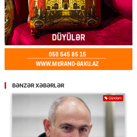
BƏNZƏR XƏBƏRLƏR
Gündəm