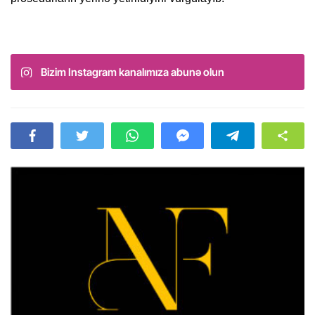
Bizim Instagram kanalımıza abunə olun