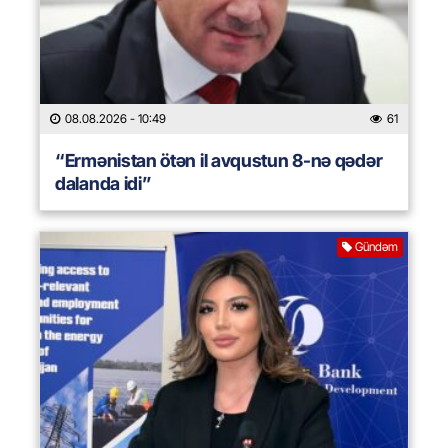
08.08.2026
- 10:49
61
“Ermənistan ötən il avqustun 8-nə qədər
dalanda idi”
Gündəm