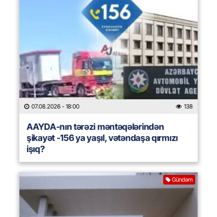
07.08.2026
- 18:00
138
AAYDA-nın tərəzi məntəqələrindən
şikayət -156 ya yaşıl, vətəndaşa qırmızı
işıq?
Gündəm