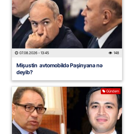
07.08.2026
- 13:45
148
Mişustin avtomobildə Paşinyana nə
deyib?
Gündəm