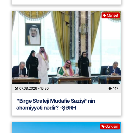
Manşet
07.08.2026
- 16:30
147
“Birgə Strateji Müdafiə Sazişi”nin
əhəmiyyəti nədir? -ŞƏRH
Gündəm