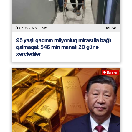
07.08.2026
- 17:15
249
95 yaşlı qadının milyonluq mirası ilə bağlı
qalmaqal: 546 min manatı 20 günə
xərclədilər
Banner