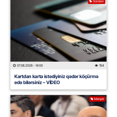
Gündəm
07.08.2026
- 14:00
154
Kartdan karta istədiyiniz qədər köçürmə
edə bilərsiniz – VİDEO
Manşet