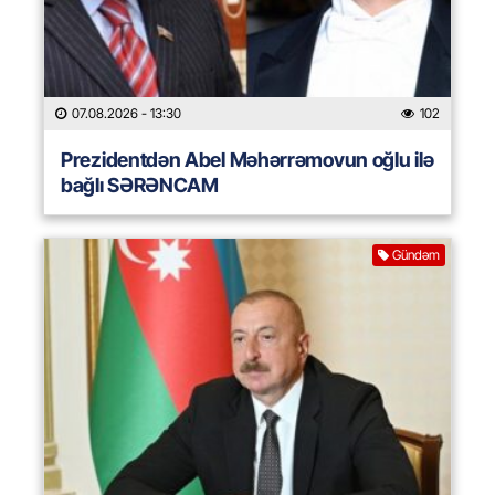
07.08.2026
- 13:30
102
Prezidentdən Abel Məhərrəmovun oğlu ilə
bağlı SƏRƏNCAM
Gündəm