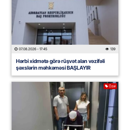
07.08.2026
- 17:45
139
Hərbi xidmətə görə rüşvət alan vəzifəli
şəxslərin məhkəməsi BAŞLAYIR
Özəl