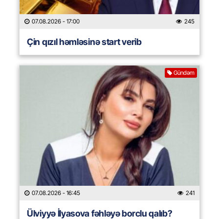
07.08.2026
- 17:00
245
Çin qızıl həmləsinə start verib
Gündəm
07.08.2026
- 16:45
241
Ülviyyə İlyasova fəhləyə borclu qalıb?