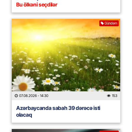
Bu ölkəni seçdilər
Gündəm
07.08.2026
- 14:30
153
Azərbaycanda sabah 39 dərəcə isti
olacaq