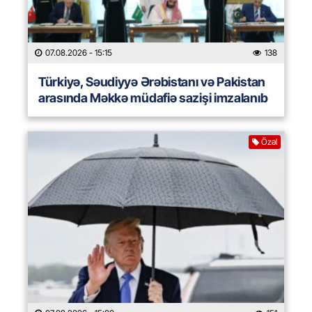
07.08.2026
- 15:15
138
Türkiyə, Səudiyyə Ərəbistanı və Pakistan
arasında Məkkə müdafiə sazişi imzalanıb
Özəl