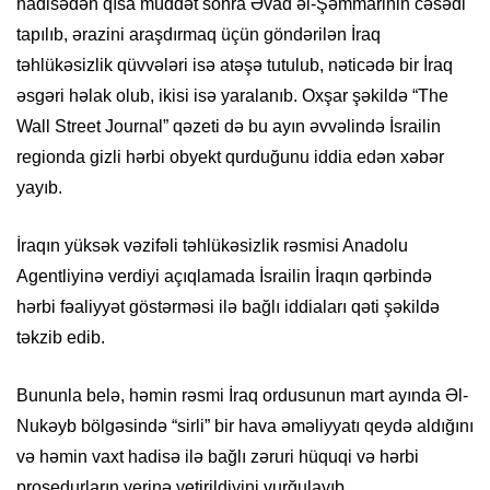
hadisədən qısa müddət sonra Əvad əl-Şəmmarinin cəsədi
tapılıb, ərazini araşdırmaq üçün göndərilən İraq
təhlükəsizlik qüvvələri isə atəşə tutulub, nəticədə bir İraq
əsgəri həlak olub, ikisi isə yaralanıb. Oxşar şəkildə “The
Wall Street Journal” qəzeti də bu ayın əvvəlində İsrailin
regionda gizli hərbi obyekt qurduğunu iddia edən xəbər
yayıb.
İraqın yüksək vəzifəli təhlükəsizlik rəsmisi Anadolu
Agentliyinə verdiyi açıqlamada İsrailin İraqın qərbində
hərbi fəaliyyət göstərməsi ilə bağlı iddiaları qəti şəkildə
təkzib edib.
Bununla belə, həmin rəsmi İraq ordusunun mart ayında Əl-
Nukəyb bölgəsində “sirli” bir hava əməliyyatı qeydə aldığını
və həmin vaxt hadisə ilə bağlı zəruri hüquqi və hərbi
prosedurların yerinə yetirildiyini vurğulayıb.