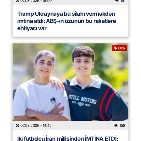
07.08.2026
- 15:00
151
Tramp Ukraynaya bu silahı verməkdən
imtina etdi: ABŞ-ın özünün bu raketlərə
ehtiyacı var
Özəl
07.08.2026
- 14:45
158
İki futbolçu İran millisindən İMTİNA ETDİ: