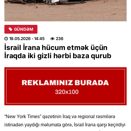
GÜNDƏM
19.05.2026
- 14:45
236
İsrail İrana hücum etmək üçün
İraqda iki gizli hərbi baza qurub
“New York Times” qəzetinin İraq və regional rəsmilərə
istinadən yaydığı məlumata görə, İsrail İrana qarşı keçirdiyi