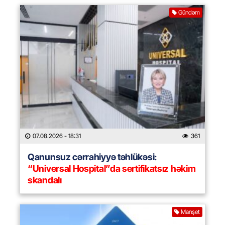
Gündəm
07.08.2026
- 18:31
361
Qanunsuz cərrahiyyə təhlükəsi:
“Universal Hospital”da sertifikatsız həkim
skandalı
Manşet