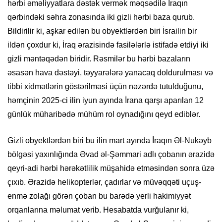
hərbi əməliyyatlara dəstək vermək məqsədilə İraqın
qərbindəki səhra zonasında iki gizli hərbi baza qurub.
Bildirilir ki, aşkar edilən bu obyektlərdən biri İsrailin bir
ildən çoxdur ki, İraq ərazisində fasilələrlə istifadə etdiyi iki
gizli məntəqədən biridir. Rəsmilər bu hərbi bazaların
əsasən hava dəstəyi, təyyarələrə yanacaq doldurulması və
tibbi xidmətlərin göstərilməsi üçün nəzərdə tutulduğunu,
həmçinin 2025-ci ilin iyun ayında İrana qarşı aparılan 12
günlük müharibədə mühüm rol oynadığını qeyd ediblər.
Gizli obyektlərdən biri bu ilin mart ayında İraqın Əl-Nukəyb
bölgəsi yaxınlığında Əvad əl-Şəmmari adlı çobanın ərazidə
qeyri-adi hərbi hərəkətlilik müşahidə etməsindən sonra üzə
çıxıb. Ərazidə helikopterlər, çadırlar və müvəqqəti uçuş-
enmə zolağı görən çoban bu barədə yerli hakimiyyət
orqanlarına məlumat verib. Hesabatda vurğulanır ki,