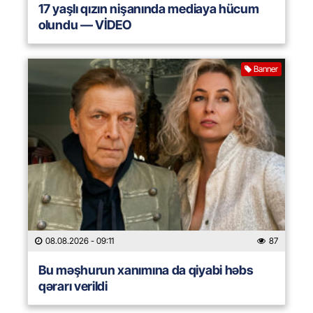
17 yaşlı qızın nişanında mediaya hücum
olundu — VİDEO
Banner
08.08.2026
- 09:11
87
Bu məşhurun xanımına da qiyabi həbs
qərarı verildi