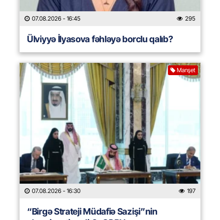
07.08.2026
- 16:45
295
Ülviyyə İlyasova fəhləyə borclu qalıb?
Manşet
07.08.2026
- 16:30
197
“Birgə Strateji Müdafiə Sazişi”nin