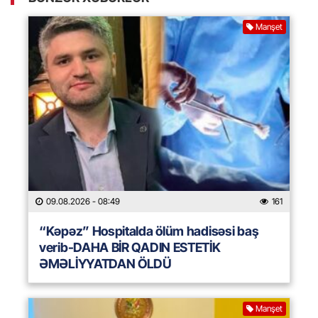
Manşet
09.08.2026
- 08:49
161
“Kəpəz” Hospitalda ölüm hadisəsi baş
verib-DAHA BİR QADIN ESTETİK
ƏMƏLİYYATDAN ÖLDÜ
Manşet