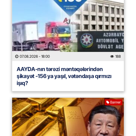
07.08.2026
- 18:00
188
AAYDA-nın tərəzi məntəqələrindən
şikayət -156 ya yaşıl, vətəndaşa qırmızı
işıq?
Banner