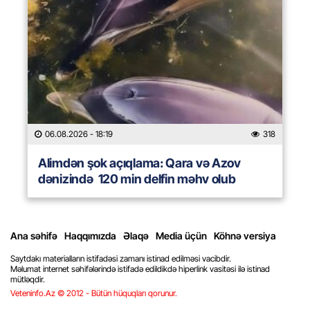
06.08.2026
- 18:19
318
Alimdən şok açıqlama: Qara və Azov
dənizində 120 min delfin məhv olub
Ana səhifə
Haqqımızda
Əlaqə
Media üçün
Köhnə versiya
Saytdakı materialların istifadəsi zamanı istinad edilməsi vacibdir.
Məlumat internet səhifələrində istifadə edildikdə hiperlink vasitəsi ilə istinad
mütləqdir.
Veteninfo.Az © 2012 - Bütün hüquqları qorunur.