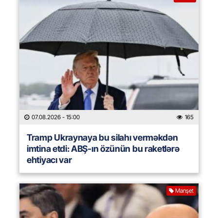
07.08.2026
- 15:00
165
Tramp Ukraynaya bu silahı verməkdən
imtina etdi: ABŞ-ın özünün bu raketlərə
ehtiyacı var
Manşet