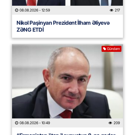
08.08.2026
- 12:59
217
Nikol Paşinyan Prezident İlham Əliyevə
ZƏNG ETDİ
Gündəm
08.08.2026
- 10:49
209