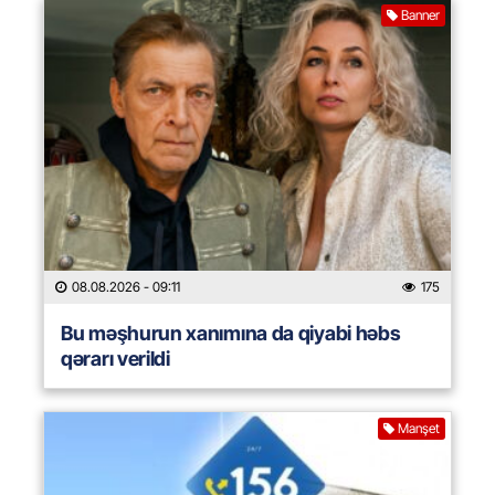
Banner
08.08.2026
- 09:11
175
Bu məşhurun xanımına da qiyabi həbs
qərarı verildi
Manşet