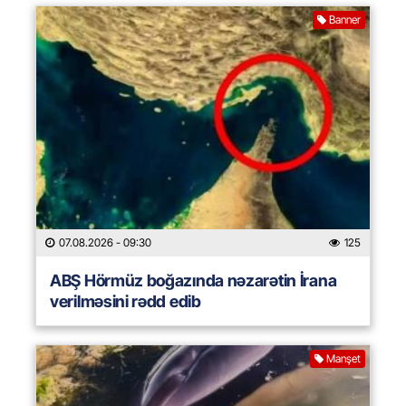
Banner
07.08.2026
- 09:30
125
ABŞ Hörmüz boğazında nəzarətin İrana
verilməsini rədd edib
Manşet