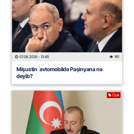
07.08.2026
- 13:45
161
Mişustin avtomobildə Paşinyana nə
deyib?
Özəl