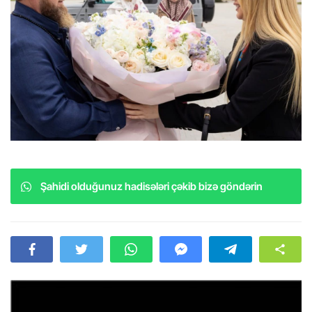
Şahidi olduğunuz hadisələri çəkib bizə göndərin