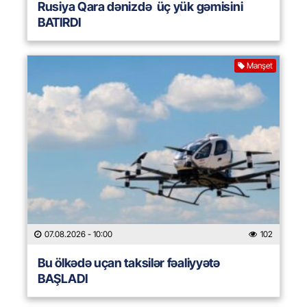
Rusiya Qara dənizdə üç yük gəmisini
BATIRDI
Manşet
07.08.2026
- 10:00
102
Bu ölkədə uçan taksilər fəaliyyətə
BAŞLADI