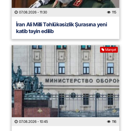
07.08.2026
- 11:30
115
İran Ali Milli Təhlükəsizlik Şurasına yeni
katib təyin edilib
Manşet
07.08.2026
- 10:45
116