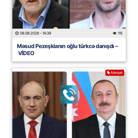
08.08.2026
- 14:39
115
Məsud Pezeşkianın oğlu türkcə danışdı –
VİDEO
Manşet