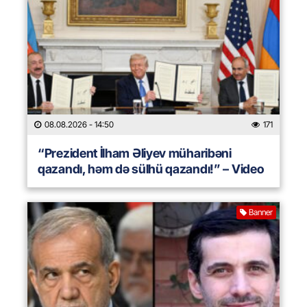
08.08.2026
- 14:50
171
“Prezident İlham Əliyev müharibəni
qazandı, həm də sülhü qazandı!” – Video
Banner