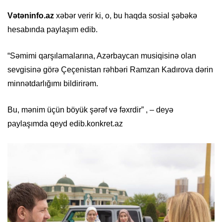
Vətəninfo.az
xəbər verir ki, o, bu haqda sosial şəbəkə
hesabında paylaşım edib.
“Səmimi qarşılamalarına, Azərbaycan musiqisinə olan
sevgisinə görə Çeçenistan rəhbəri Ramzan Kadırova dərin
minnətdarlığımı bildirirəm.
Bu, mənim üçün böyük şərəf və fəxrdir” , – deyə
paylaşımda qeyd edib.konkret.az