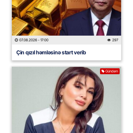
07.08.2026
- 17:00
297
Çin qızıl həmləsinə start verib
Gündəm