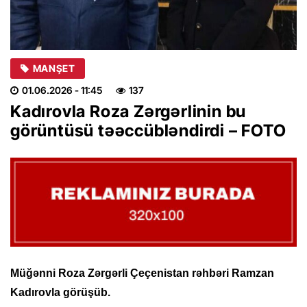
MANŞET
01.06.2026
- 11:45
137
Kadırovla Roza Zərgərlinin bu
görüntüsü təəccübləndirdi – FOTO
Müğənni Roza Zərgərli Çeçenistan rəhbəri Ramzan
Kadırovla görüşüb.