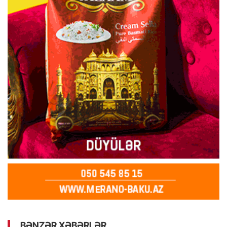
BƏNZƏR XƏBƏRLƏR