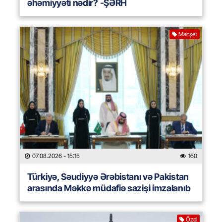
əhəmiyyəti nədir? -ŞƏRH
Manşet
07.08.2026
- 15:15
160
Türkiyə, Səudiyyə Ərəbistanı və Pakistan
arasında Məkkə müdafiə sazişi imzalanıb
Özəl