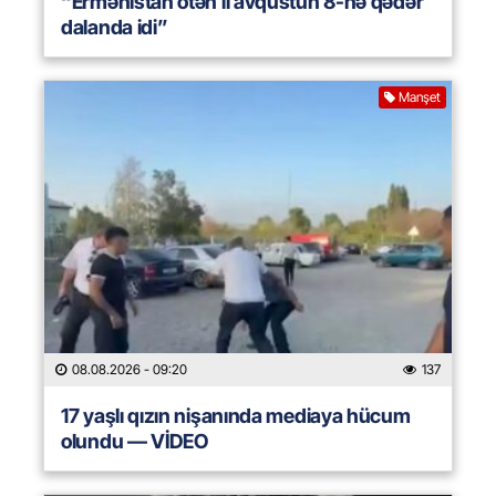
“Ermənistan ötən il avqustun 8-nə qədər
dalanda idi”
Manşet
08.08.2026
- 09:20
137
17 yaşlı qızın nişanında mediaya hücum
olundu — VİDEO