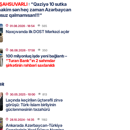
 ŞAHSUVARLI
: “Qaziyə 10 sutka
hakim sən heç zaman Azərbaycan
usuz qalmamısan!!!“
, Səudiyyə Ərəbistanı və
an arasında Məkkə müdafiə
01.08.2026
- 18:54
565
imzalanıb
Naxçıvanda ilk DOST Mərkəzi açılır
2026
- 15:15
95
06.08.2026
- 17:58
350
100 milyonluq işdə yeni bağlantı –
Ukraynaya bu silahı verməkdən
“Turan Bank”ın 2 səhmdar
etdi: ABŞ-ın özünün bu raketlərə
şirkətinin rəhbəri saxlanıldı
ı var
2026
- 15:00
107
OR
30.05.2025
- 10:00
813
Laçında keçirilən üçtərəfli zirvə
bolçu İran millisindən İMTİNA
görüşü: Türk-İslam birliyinin
u ölkəni seçdilər
güclənməsinin təzahürü
2026
- 14:45
114
28.10.2024
- 14:35
1182
Ankarada Azərbaycan-Türkiyə
Gənclərinin Yaşıl Dünya Naminə