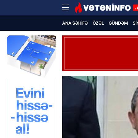
ANA SƏHIFƏ
ÖZƏL
GÜNDƏM
SI