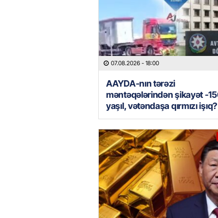
07.08.2026
- 18:00
AAYDA-nın tərəzi
məntəqələrindən şikayət -15
yaşıl, vətəndaşa qırmızı işıq?