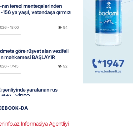
nın tərəzi məntəqələrindən
 -156 ya yaşıl, vətəndaşa qırmızı
2026
- 18:00
94
idmətə görə rüşvət alan vəzifəli
rin məhkəməsi BAŞLAYIR
2026
- 17:45
92
 şənliyində yaralanan rus
 öldü – VİDEO
2026
- 17:30
138
ACEBOOK-DA
eninfo.az Informasiya Agentliyi
ı qadının milyonluq mirası ilə
almaqal: 546 min manatı 20