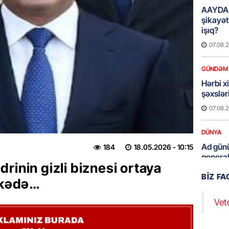
AAYDA-
şikayət
işıq?
07.08.
GÜNDƏM
Hərbi x
şəxslə
07.08.
DÜNYA
Ad günü
184
18.05.2026
- 10:15
general
rinin gizli biznesi ortaya
07.08.
BIZ F
ölkədə…
ÖZƏL
Vet
95 yaşl
bağlı q