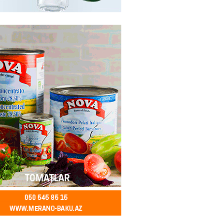
ycanda Media və Yayım Şurası
dı
2026
- 13:00
78
Abdullayevaya yüksək vəzifə
2026
- 12:45
97
n İssık-Kul gölündən gəzinti
unu paylaşıb
2026
- 12:30
72
u rayonunda 70 min manat
də elektrik naqilləri oğurlayan
xlanılıb