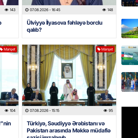
Azərbay
143
07.08.2026
- 16:45
148
olacaq
b
Ülviyyə İlyasova fəhləyə borclu
07.08.
qalıb?
REKLAM
Birbank
Manşet
Manşet
krediti
07.08.
HADISƏ
Sumqay
çimərli
şəxslər
07.08.
104
07.08.2026
- 15:15
95
GÜNDƏM
i”nin
Türkiyə, Səudiyyə Ərəbistanı və
Kartdan
Pakistan arasında Məkkə müdafiə
köçürmə
sazişi imzalanıb