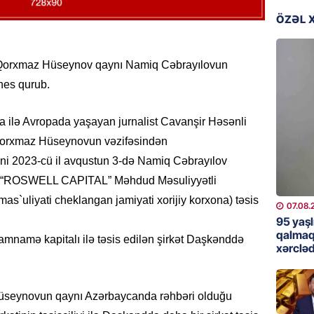
günə xə
ÖZƏL 
07.08.
BANNER
 Qorxmaz Hüseynov qaynı Namiq Cəbrayılovun
Çin qız
nes qurub.
07.08.
dia ilə Avropada yaşayan jurnalist Cavanşir Həsənli
GÜNDƏM
, Qorxmaz Hüseynovun vəzifəsindən
Ülviyyə
əni 2023-cü il avqustun 3-də Namiq Cəbrayılov
07.08.
ə “ROSWELL CAPITAL” Məhdud Məsuliyyətli
uliyati cheklangan jamiyati xorijiy korxona) təsis
MANŞET
07.08.
“Birgə 
95 yaşl
əhəmiy
qalmaq
namə kapitalı ilə təsis edilən şirkət Daşkənddə
xərcləd
07.08.
İDMAN
Hüseynovun qaynı Azərbaycanda rəhbəri olduğu
Albani