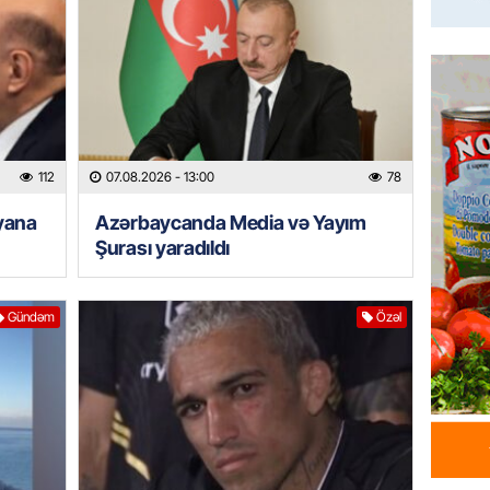
Azərba
yaradıl
07.08.
GÜNDƏM
Aytən 
verildi
112
07.08.2026
- 13:00
78
07.08.
yana
Azərbaycanda Media və Yayım
Şurası yaradıldı
GÜNDƏM
Paşinya
videos
Gündəm
Özəl
07.08.
HADISƏ
Sabunç
dəyərin
şəxs sa