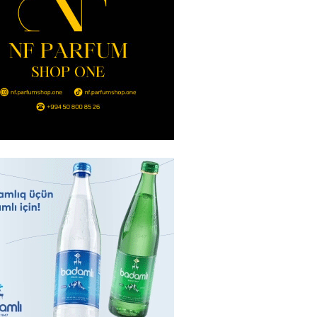
2026
- 14:00
118
in avtomobildə Paşinyana nə
2026
- 13:45
112
entdən Abel Məhərrəmovun oğlu
ğlı SƏRƏNCAM
2026
- 13:30
97
ntdən Xəzər Fərhadov ilə bağlı
NCAM
2026
- 13:15
76