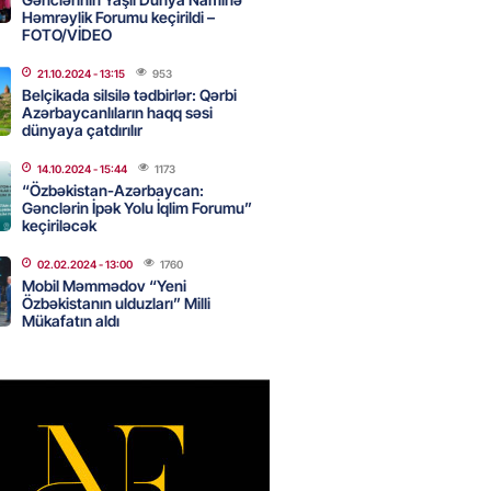
Həmrəylik Forumu keçirildi –
canda sabah 39 dərəcə isti
FOTO/VİDEO
21.10.2024
- 13:15
953
2026
- 14:30
112
Belçikada silsilə tədbirlər: Qərbi
Azərbaycanlıların haqq səsi
dünyaya çatdırılır
 Biznes-dən mikro biznes
14.10.2024
- 15:44
1173
nə 5%-dək endirim
“Özbəkistan-Azərbaycan:
Gənclərin İpək Yolu İqlim Forumu”
2026
- 14:28
108
keçiriləcək
02.02.2024
- 13:00
1760
Mobil Məmmədov “Yeni
ıtda avtomobil qaçıran və
Özbəkistanın ulduzları” Milli
kdə mobil telefon oğurlayan
Mükafatın aldı
 saxlanılıb
2026
- 14:15
115
 karta istədiyiniz qədər
 edə bilərsiniz – VİDEO