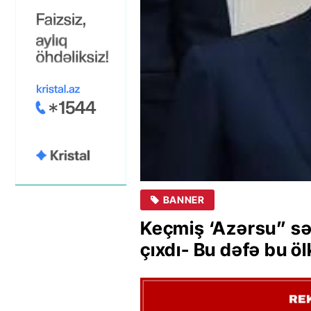
BANNER
Keçmiş ‘Azərsu” səd
çıxdı- Bu dəfə bu 