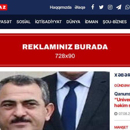
Haqqımızda
Əlaqə
YASƏT
SOSIAL
İQTISADIYYAT
DÜNYA
İDMAN
ŞOU-BIZNES
XƏBƏR
GÜNDƏM
Qanuns
“Univer
həkim 
07.08.
MANŞET