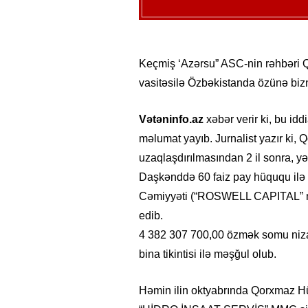
Keçmiş ‘Azərsu” ASC-nin rəhbəri
vasitəsilə Özbəkistanda özünə biz
Vətəninfo.az
xəbər verir ki, bu id
məlumat yayıb. Jurnalist yazır ki
uzaqlaşdırılmasından 2 il sonra, y
Daşkənddə 60 faiz pay hüququ il
Cəmiyyəti (“ROSWELL CAPITAL” mas`
edib.
4 382 307 700,00 özmək somu nizam
bina tikintisi ilə məşğul olub.
Həmin ilin oktyabrında Qorxmaz 