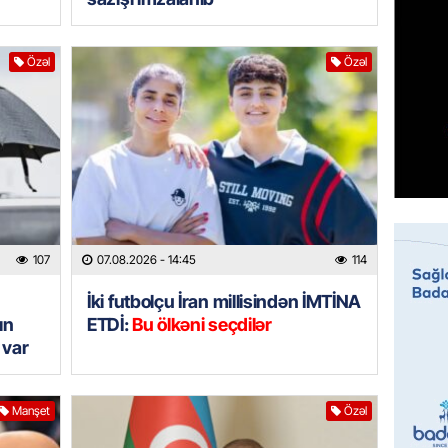
07.08.
Özəl
Özəl
MANŞET
Mişust
deyib?
07.08.
GÜNDƏM
Prezid
ilə ba
107
07.08.2026
- 14:45
114
07.08.
İki futbolçu İran millisindən İMTİNA
GÜNDƏM
ın
ETDİ:
Bu ölkəni seçdilər
Prezide
 var
SƏRƏ
07.08.
Manşet
Özəl
ÖZƏL