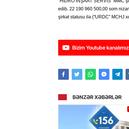
“HİDRO İNŞAAT SERVİS” MMC şirkəti
edib. 22 190 960 500,00 som niza
şirkət statusu ilə (“URDC” MCHJ xor
Bizim Youtube kanalımız
BƏNZƏR XƏBƏRLƏR