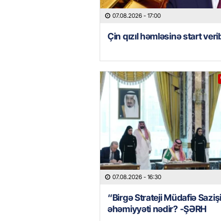
07.08.2026
- 17:00
Çin qızıl həmləsinə start veri
07.08.2026
- 16:30
“Birgə Strateji Müdafiə Saziş
əhəmiyyəti nədir? -ŞƏRH