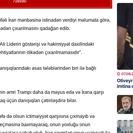
GÜNDƏM
Ali Mə
ifəli İran mənbəsinə istinadən verdiyi məlumata görə,
müəllif
ədən çıxarılmasını qadağan edib.
07.08.
“Ali Liderin göstərişi və hakimiyyət daxilindəki
MANŞET
htiyatlarının ölkədən çıxarılmamasıdır”.
Rusiya 
BATIRD
ışıqlarındakı əsas tələblərindən biri ilə bağlı
07.08.
07.08.
Olivey
ÖZƏL
imtina 
in əmri Trampı daha da məyus edə və İrana qarşı
Husilər
Yaralan
 üçün danışıqları çətinləşdirə bilər.
07.08.
dəfə də olsun ictimaiyyət qarşısına çıxmayıb və
ÖZƏL
 keçməsinə baxmayaraq, onun yoxluğu onun
Türkiyə
şayiələrə səbəb olub. İran rəsmiləri onun vəziyyəti ilə