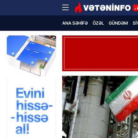
ANA SƏHIFƏ
ÖZƏL
GÜNDƏM
SI