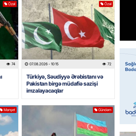
etdirmi
Özəl
Özəl
06.08.
DÜNYA
Hakan F
əl-Şeyb
06.08.
GÜNDƏM
74
07.08.2026
- 10:15
72
Məleyk
ı
Türkiyə, Səudiyyə Ərəbistanı və
çağırı
Pakistan birgə müdafiə sazişi
06.08.
imzalayacaqlar
GÜNDƏM
YAP Səb
Manşet
Gündəm
“Şəhərs
çərçivə
veteranl
FOTOL