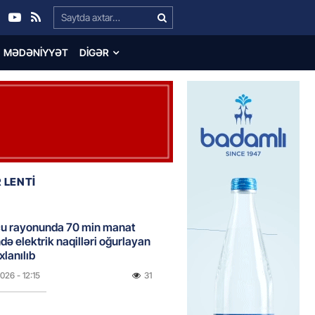
Search…
MƏDƏNIYYƏT
DIGƏR
 LENTİ
u rayonunda 70 min manat
də elektrik naqilləri oğurlayan
xlanılıb
2026
- 12:15
31