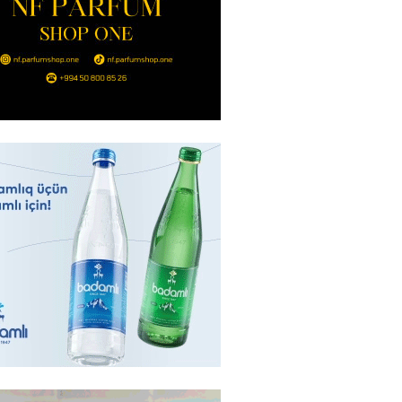
r”
2026
- 16:45
224
idan Ankarada suriyalı həmkarı
ani ilə görüşüb
2026
- 16:45
206
ə Abbaszadə abituriyentlərə
ş etdi: MÜTLƏQ OXUYUN!
2026
- 16:30
120
ail rayon təşkilatında
alma və Memarlıq İli”
sində “91-lər” və partiya
arı ilə görüş keçirilib –
AR