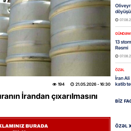
Oliveyr
döyüşün
07.08.
GÜNDƏM
13 stom
Rəsmi
07.08.
ÖZƏL
İran Ali
katib tə
194
21.05.2026
- 16:30
07.08.
anın İrandan çıxarılmasını
BIZ F
GÜNDƏM
Şəhid ai
üçün Ş
ÖZƏL 
07.08.