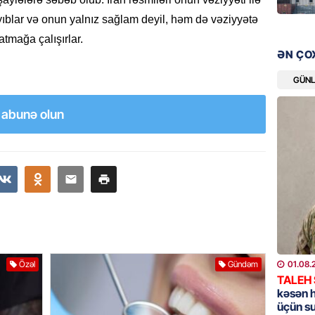
Pakista
ayıblar və onun yalnız sağlam deyil, həm də vəziyyətə
imzala
tmağa çalışırlar.
07.08.
ƏN ÇO
MANŞET
GÜN
Bu ölkə
BAŞLA
a abunə olun
07.08.
GÜNDƏM
Azərbay
07.08.
BANNER
ABŞ Hö
01.08.
Özəl
Gündəm
verilmə
TALEH
07.08.
kəsən 
üçün s