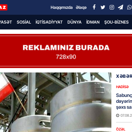
Haqqımızda
Əlaqə
YASƏT
SOSIAL
İQTISADIYYAT
DÜNYA
İDMAN
ŞOU-BIZNES
XƏBƏR
HADISƏ
Sabunç
dəyərin
şəxs sa
07.08.
ÖZƏL