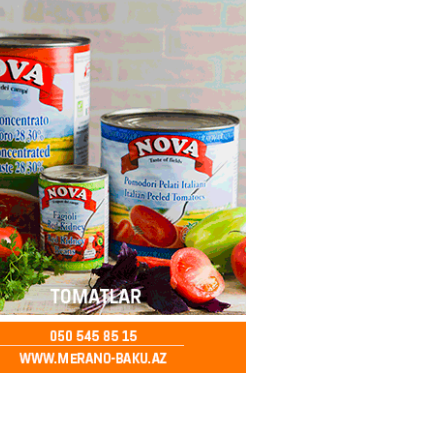
2026
- 16:17
260
eqsetdən niyə narazıdır?
2026
- 16:15
109
ycanın UNESCO-dakı yeni
ndəsi kimdir? – DOSYE
2026
- 16:00
95
ərimizi pozan 26 nəfər tutuldu
2026
- 15:45
96
aşqırdıstan və Yaroslavldakı
mal zavodunu vurub