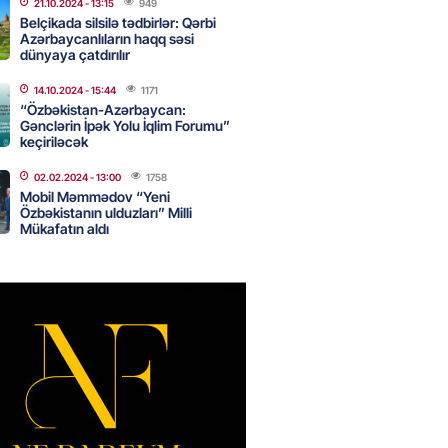
u”da avtomobillərdən kim pul
21.10.2024
- 13:15
949
r?
Belçikada silsilə tədbirlər: Qərbi
Azərbaycanlıların haqq səsi
2026
- 17:30
116
dünyaya çatdırılır
14.10.2024
- 15:44
1171
“Özbəkistan-Azərbaycan:
təmirdən çıxan məktəbdə nələr
Gənclərin İpək Yolu İqlim Forumu”
keçiriləcək
b? – REPORTAJ
2026
- 17:15
134
02.02.2024
- 13:00
1758
Mobil Məmmədov “Yeni
Özbəkistanın ulduzları” Milli
Mükafatın aldı
tin “Şöhrət” ordeni ilə təltif
Bəxtiyar Aslanbəyli kimdir? –
2026
- 17:00
214
eliverstov yayılan iddialarla
çıqlama verib: “İddiaların
ətli hissəsi həqiqəti əks