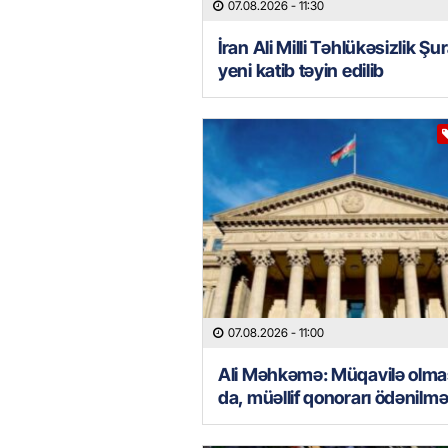
07.08.2026
- 11:30
İran Ali Milli Təhlükəsizlik Şu
yeni katib təyin edilib
07.08.2026
- 11:00
Ali Məhkəmə: Müqavilə olm
da, müəllif qonorarı ödənilməl