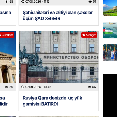
“Koroğl
58
07.08.2026
- 11:15
51
toplayı
rasına
Şəhid ailələri və əlilliyi olan şəxslər
06.08.
üçün ŞAD XƏBƏR
GÜNDƏM
Əsaslı 
Gündəm
Manşet
dəyişi
06.08.
GÜNDƏM
Preziden
etdiyi 
DOSYE
06.08.
55
07.08.2026
- 10:45
66
GÜNDƏM
asa
Rusiya Qara dənizdə üç yük
David S
idir
gəmisini BATIRDI
bağlı a
əhəmiyy