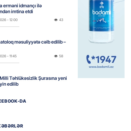
a erməni idmançı ilə
dən imtina etdi
2026
- 12:00
43
atoloq məsuliyyətə cəlb edilib –
2026
- 11:45
58
 Milli Təhlükəsizlik Şurasına yeni
yin edilib
2026
- 11:30
58
ACEBOOK-DA
lələri və əlilliyi olan şəxslər
AD XƏBƏR
XƏBƏRLƏR
2026
- 11:15
51