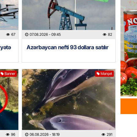
06.08.
GÜNDƏM
Tramp H
67
07.08.2026
- 09:45
82
06.08.
yyətə
Azərbaycan nefti 93 dollara satılır
GÜNDƏM
Azərba
nümayə
Banner
Manşet
06.08.
HADISƏ
Sərhədl
06.08.
DÜNYA
Kiyev B
96
06.08.2026
- 18:19
291
neft e