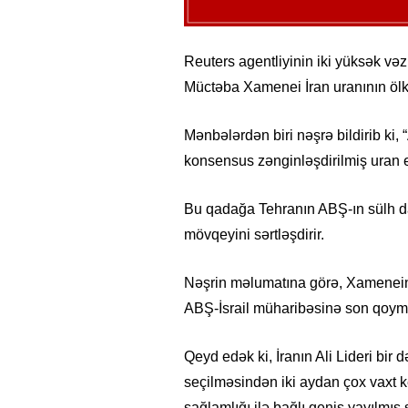
Reuters agentliyinin iki yüksək vəz
Müctəba Xamenei İran uranının ölk
Mənbələrdən biri nəşrə bildirib ki, 
konsensus zənginləşdirilmiş uran e
Bu qadağa Tehranın ABŞ-ın sülh dan
mövqeyini sərtləşdirir.
Nəşrin məlumatına görə, Xamenein
ABŞ-İsrail müharibəsinə son qoymaq
Qeyd edək ki, İranın Ali Lideri bir 
seçilməsindən iki aydan çox vaxt
sağlamlığı ilə bağlı geniş yayılmış 