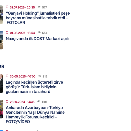
31.07.2026
- 20:35
577
n şok açıqlama: Qara və Azov
“Ganjavi Holding” jurnalistləri peşə
də 120 min delfin məhv olub
bayramı münasibətilə təbrik etdi –
FOTOLAR
2026
- 18:19
291
01.08.2026
- 18:54
554
Naxçıvanda ilk DOST Mərkəzi açılır
rla bağlı bu qaydalar
uzdur…” – Əkrəm Həsənovdan
REAKSİYA
OR
2026
- 18:11
127
30.05.2025
- 10:00
812
Laçında keçirilən üçtərəfli zirvə
görüşü: Türk-İslam birliyinin
yonluq işdə yeni bağlantı –
güclənməsinin təzahürü
Bank”ın 2 səhmdar şirkətinin
 saxlanıldı
28.10.2024
- 14:35
1181
Ankarada Azərbaycan-Türkiyə
2026
- 17:58
275
Gənclərinin Yaşıl Dünya Naminə
Həmrəylik Forumu keçirildi –
FOTO/VİDEO