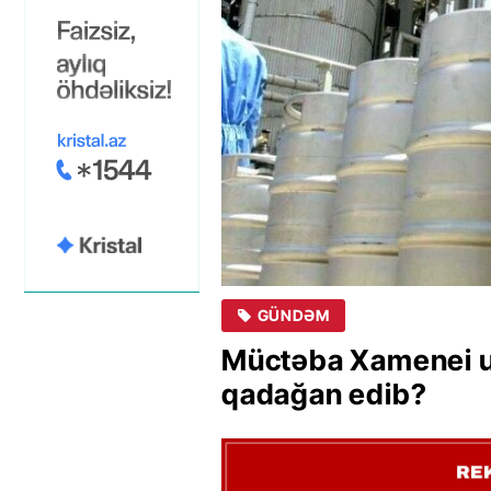
GÜNDƏM
Müctəba Xamenei ur
qadağan edib?