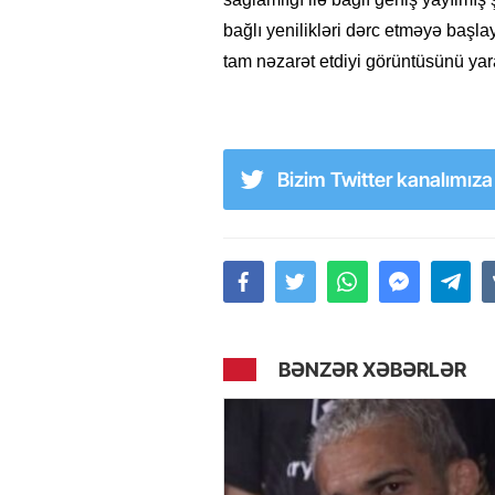
bağlı yenilikləri dərc etməyə başl
tam nəzarət etdiyi görüntüsünü yara
Bizim Twitter kanalımız
BƏNZƏR XƏBƏRLƏR