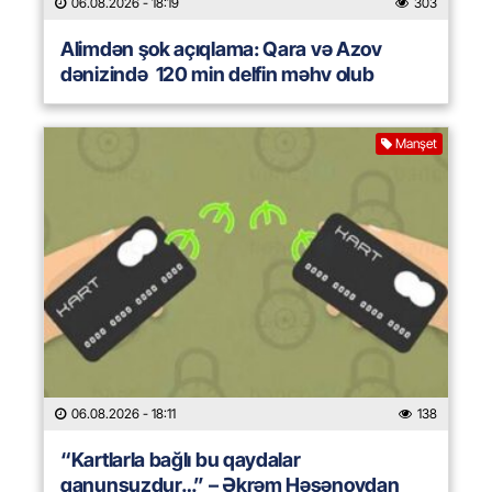
06.08.2026
- 18:19
303
Alimdən şok açıqlama: Qara və Azov
dənizində 120 min delfin məhv olub
Manşet
06.08.2026
- 18:11
138
“Kartlarla bağlı bu qaydalar
qanunsuzdur…” – Əkrəm Həsənovdan