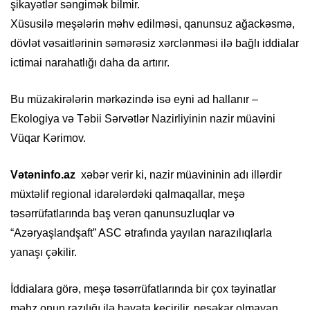
şikayətlər səngimək bilmir.
Xüsusilə meşələrin məhv edilməsi, qanunsuz ağackəsmə,
dövlət vəsaitlərinin səmərəsiz xərclənməsi ilə bağlı iddialar
ictimai narahatlığı daha da artırır.
Bu müzakirələrin mərkəzində isə eyni ad hallanır –
Ekologiya və Təbii Sərvətlər Nazirliyinin nazir müavini
Vüqar Kərimov.
Vətəninfo.az
xəbər verir ki, nazir müavininin adı illərdir
müxtəlif regional idarələrdəki qalmaqallar, meşə
təsərrüfatlarında baş verən qanunsuzluqlar və
“Azəryaşlandşaft” ASC ətrafında yayılan narazılıqlarla
yanaşı çəkilir.
İddialara görə, meşə təsərrüfatlarında bir çox təyinatlar
məhz onun razılığı ilə həyata keçirilir, peşəkar olmayan