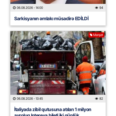
06.08.2026
- 14:00
94
Sarkisyanın əmlakı müsadirə EDİLDİ
Manşet
06.08.2026
- 13:45
82
İtaliyada zibil qutusuna atılan 1 milyon
avroluq lotereya bileti iki günlük