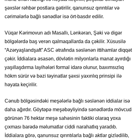
şəxslər rəhbər postlara gətirilir, qanunsuz qırıntılar və
cərimələrlə bağlı sənədlər isə ört-basdır edilir.
Vüqar Kərimovun adı Masallı, Lənkəran, Şəki və digər
bölgələrdə baş verən qalmaqallarda da çəkilir. Xüsusilə
“Azəryaşlandşaft” ASC ətrafında səslənən ittihamlar diqqət
çəkir. İddialara əsasən, dövlətin milyonlarla manat ayırdığı
yaşıllaşdırma layihələri formal idarə olunur, baxımsızlıq
hökm sürür və bəzi təyinatlar şəxsi yaxınlıq prinsipi ilə
həyata keçirilir.
Cənub bölgəsindəki meşələrlə bağlı səslənən iddialar isə
daha ağırdır. Göytəpə meşəbəyliyində sənədlərdə mövcud
görünən 76 hektar meşə sahəsinin faktiki olaraq yoxa
çıxması barədə məlumatlar ciddi narahatlıq yaradıb.
İddialara görə, qanunsuz qırıntılarla bağlı aktlar gizlədilib,