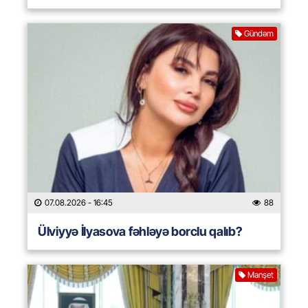
Gündəm
07.08.2026
- 16:45
88
Ülviyyə İlyasova fəhləyə borclu qalıb?
Manşet