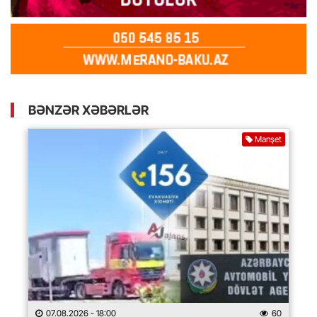
BƏNZƏR XƏBƏRLƏR
Manşet
07.08.2026
- 18:00
60