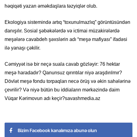
həqiqəti yazan əməkdaşlara təzyiqlər olub.
Ekologiya sistemində artıq “toxunulmazlıq” görüntüsündən
danışılır. Sosial şəbəkələrdə və ictimai müzakirələrdə
meşələrə cavabdeh şəxslərin adı “meşə mafiyası” ifadəsi
ilə yanaşı çəkilir.
Cəmiyyət isə bir neçə suala cavab gözləyir: 76 hektar
meşə haradadır? Qanunsuz qırıntılar niyə araşdırılmır?
Dövlət meşə fondu torpaqları necə örüş və əkin sahələrinə
çevrilir? Və niyə bütün bu iddiaların mərkəzində daim
Vüqar Kərimovun adı keçir?savashmedia.az
Bizim Facebook kanalımıza abunə olun