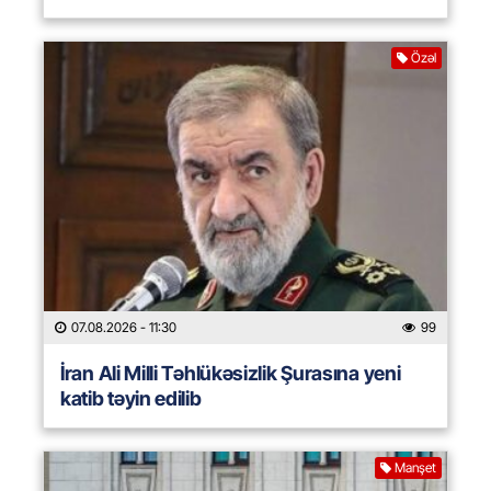
Özəl
07.08.2026
- 11:30
99
İran Ali Milli Təhlükəsizlik Şurasına yeni
katib təyin edilib
Manşet