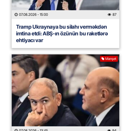
07.08.2026
- 15:00
87
Tramp Ukraynaya bu silahı verməkdən
imtina etdi: ABŞ-ın özünün bu raketlərə
ehtiyacı var
Manşet
07.08.2026
- 13:45
94