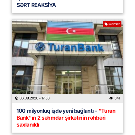
SƏRT REAKSİYA
Manşet
06.08.2026
- 17:58
341
100 milyonluq işdə yeni bağlantı –
“Turan
Bank”ın 2 səhmdar şirkətinin rəhbəri
saxlanıldı