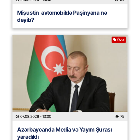
Mişustin avtomobildə Paşinyana nə
deyib?
Özəl
07.08.2026
- 13:00
75
Azərbaycanda Media və Yayım Şurası
yaradıldı