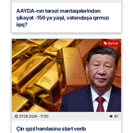
AAYDA-nın tərəzi məntəqələrindən
şikayət -156 ya yaşıl, vətəndaşa qırmızı
işıq?
Banner
07.08.2026
- 17:00
87
Çin qızıl həmləsinə start verib