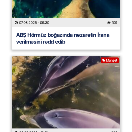
07.08.2026
- 09:30
109
ABŞ Hörmüz boğazında nəzarətin İrana
verilməsini rədd edib
Manşet