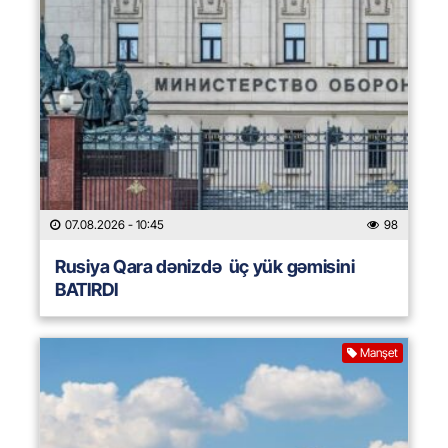
07.08.2026
- 10:45
98
Rusiya Qara dənizdə üç yük gəmisini
BATIRDI
Manşet