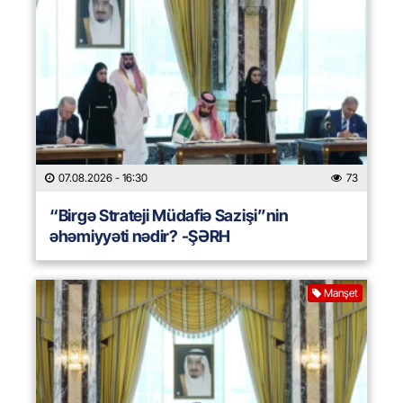
07.08.2026
- 16:30
73
“Birgə Strateji Müdafiə Sazişi”nin
əhəmiyyəti nədir? -ŞƏRH
Manşet