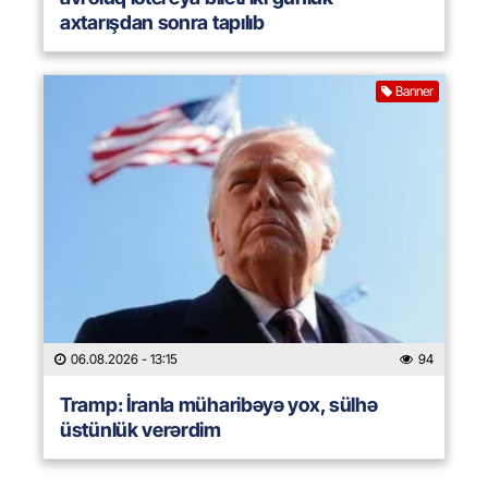
axtarışdan sonra tapılıb
Banner
06.08.2026
- 13:15
94
Tramp: İranla müharibəyə yox, sülhə
üstünlük verərdim