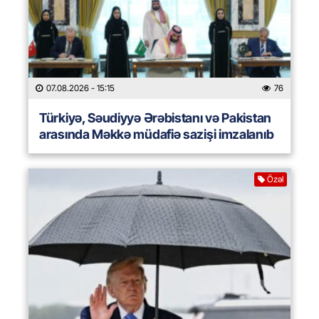
07.08.2026
- 15:15
76
Türkiyə, Səudiyyə Ərəbistanı və Pakistan
arasında Məkkə müdafiə sazişi imzalanıb
Özəl