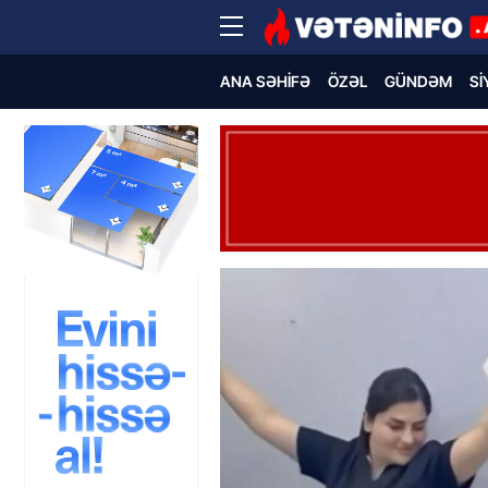
ANA SƏHIFƏ
ÖZƏL
GÜNDƏM
SI