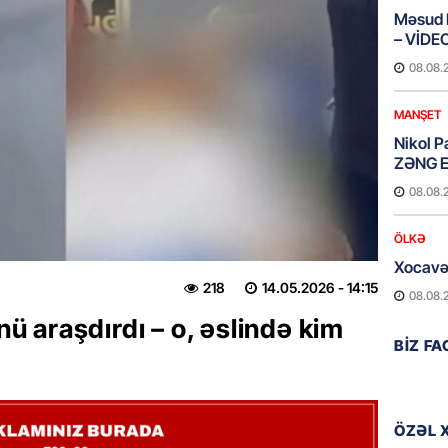
Məsud P
– VİDE
08.08.
MANŞET
Nikol P
ZƏNG E
08.08.
ÖLKƏ
Xocavə
218
14.05.2026
- 14:15
08.08.
 nü araşdırdı – o, əslində kim
GÜNDƏM
BIZ F
“Erməni
qədər d
08.08.
ÖZƏL 