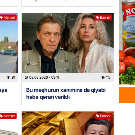
ehtiyac
07.08.
Manşet
Banner
ÖZƏL
İki fut
ETDİ:
B
07.08.
GÜNDƏM
Azərbay
91
08.08.2026
- 09:11
115
olacaq
07.08.
iaya
Bu məşhurun xanımına da qiyabi
həbs qərarı verildi
REKLAM
Birbank
Manşet
Banner
krediti
07.08.