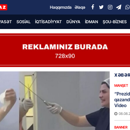
Haqqımızda
Əlaqə
YASƏT
SOSIAL
İQTISADIYYAT
DÜNYA
İDMAN
ŞOU-BIZNES
XƏBƏR
MANŞET
“Prezid
qazandı
Video
08.08.
BANNER