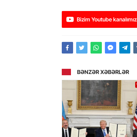
Bizim Youtube kanalımız
BƏNZƏR XƏBƏRLƏR