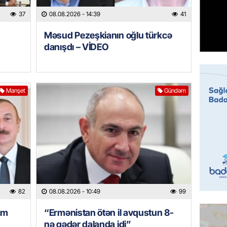
Türkiyə
37
08.08.2026
- 14:39
41
milyon 
xərclər
Məsud Pezeşkianın oğlu türkcə
07.08.
danışdı – VİDEO
GÜNDƏM
Malayzi
Dosye
Manşet
Gündəm
07.08.
MANŞET
Türkiyə
Pakist
sazişi 
07.08.
82
08.08.2026
- 10:49
99
ÖZƏL
am
“Ermənistan ötən il avqustun 8-
Tramp 
nə qədər dalanda idi”
imtina 