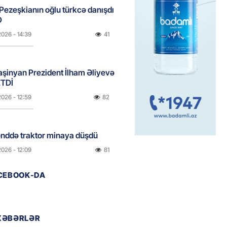
ezeşkianın oğlu türkcə danışdı
O
2026
- 14:39
41
aşinyan Prezident İlham Əliyevə
TDİ
2026
- 12:59
82
nddə traktor minaya düşdü
2026
- 12:09
81
ACEBOOK-DA
stan ötən il avqustun 8-nə
alanda idi”
2026
- 10:49
99
XƏBƏRLƏR