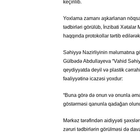
keçirilib.
Yoxlama zamanı aşkarlanan nöqsanl
tədbirləri görülüb, İnzibati Xətalar
haqqında protokollar tərtib edilərək
Səhiyyə Nazirliyinin məlumatına gö
Gülbədə Abdullayeva “Vahid Səhiyy
qeydiyyatda deyil və plastik cərrahi
fəaliyyətinə icazəsi yoxdur:
“Buna görə də onun və onunla əmək
göstərməsi qanunla qadağan olunu
Mərkəz tərəfindən aidiyyəti şəxslə
zəruri tədbirlərin görülməsi də davam