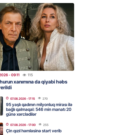
NES
n pullarını başqa qadınlara
ir”
2026
- 10:47
78
onra 08.08.08: Gürcüstan və
a nə dəyişdi?
2026
- 10:22
232
2026
- 09:11
115
hurun xanımına da qiyabi həbs
erildi
ı qızın nişanında mediaya hücum
 — VİDEO
07.08.2026
- 17:15
270
2026
- 09:20
91
95 yaşlı qadının milyonluq mirası ilə
bağlı qalmaqal: 546 min manatı 20
günə xərclədilər
07.08.2026
- 17:00
255
urun xanımına da qiyabi həbs
Çin qızıl həmləsinə start verib
erildi