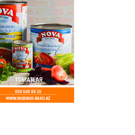
ı var
2026
- 15:00
156
bolçu İran millisindən İMTİNA
u ölkəni seçdilər
2026
- 14:45
159
canda sabah 39 dərəcə isti
2026
- 14:30
153
 Biznes-dən mikro biznes
nə 5%-dək endirim
2026
- 14:28
153