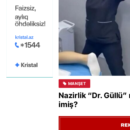
MANŞET
Nazirlik “Dr. Güllü”
imiş?