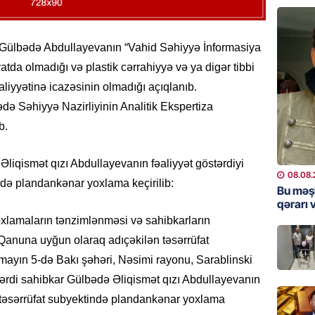
ŞOU-BIZ
“Qızımı
xərcləy
 Gülbədə Abdullayevanın “Vahid Səhiyyə İnformasiya
atda olmadığı və plastik cərrahiyyə və ya digər tibbi
08.08.
fəaliyyətinə icazəsinin olmadığı açıqlanıb.
GÜNDƏM
ədə Səhiyyə Nazirliyinin Analitik Ekspertiza
18 il s
b.
regiond
08.08.
ə Əliqismət qızı Abdullayevanın fəaliyyət göstərdiyi
08.08.
ində plandankənar yoxlama keçirilib:
MANŞET
Bu məş
qərarı v
17 yaşl
olundu
oxlamaların tənzimlənməsi və sahibkarların
Qanuna uyğun olaraq adıçəkilən təsərrüfat
08.08.
mayın 5-də Bakı şəhəri, Nəsimi rayonu, Sarablinski
BANNER
fərdi sahibkar Gülbədə Əliqismət qızı Abdullayevanın
Bu məşh
k” təsərrüfat subyektində plandankənar yoxlama
qərarı v