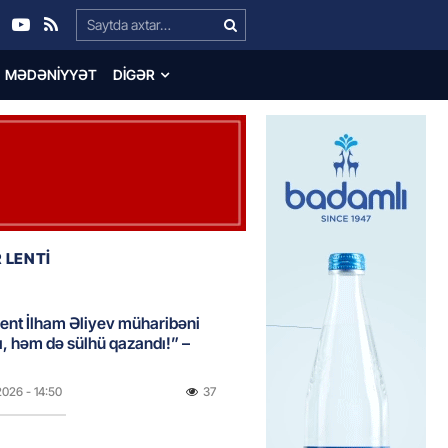
Search…
MƏDƏNIYYƏT
DIGƏR
 LENTİ
ent İlham Əliyev müharibəni
, həm də sülhü qazandı!” –
2026
- 14:50
37