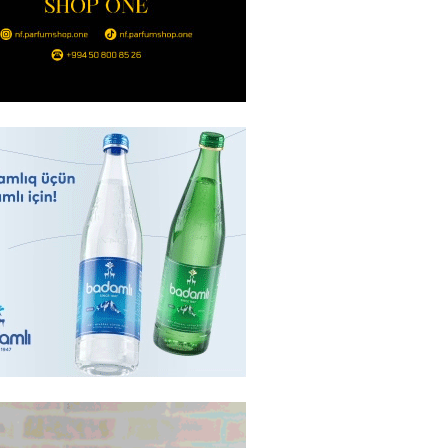
də 37,6 milyon, Rusiyada 16,7
– Azərbaycanlıların yemək
i
2026
- 15:45
164
yada yeni səfirimiz kimdir? –
2026
- 15:30
168
, Səudiyyə Ərəbistanı və
an arasında Məkkə müdafiə
imzalanıb
2026
- 15:15
146
Ukraynaya bu silahı verməkdən
etdi: ABŞ-ın özünün bu raketlərə