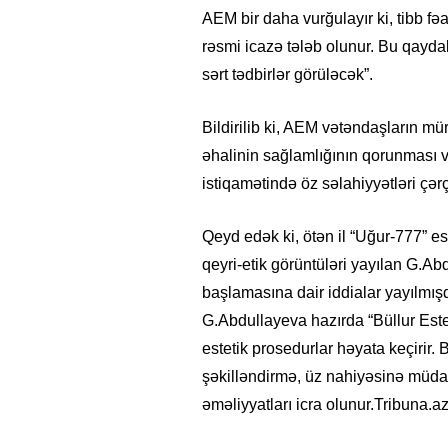
AEM bir daha vurğulayır ki, tibb fə
rəsmi icazə tələb olunur. Bu qayd
sərt tədbirlər görüləcək”.
Bildirilib ki, AEM vətəndaşların mü
əhalinin sağlamlığının qorunması v
istiqamətində öz səlahiyyətləri çərç
Qeyd edək ki, ötən il “Uğur-777” es
qeyri-etik görüntüləri yayılan G.Ab
başlamasına dair iddialar yayılmış
G.Abdullayeva hazırda “Büllur Este
estetik prosedurlar həyata keçirir
şəkilləndirmə, üz nahiyəsinə müda
əməliyyatları icra olunur.Tribuna.a