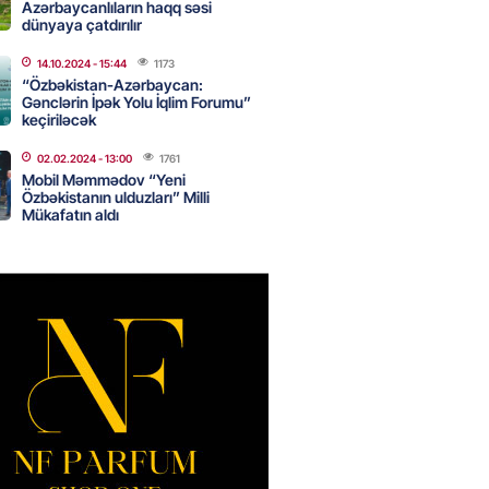
Azərbaycanlıların haqq səsi
2026
- 16:45
251
dünyaya çatdırılır
14.10.2024
- 15:44
1173
“Özbəkistan-Azərbaycan:
Strateji Müdafiə Sazişi”nin
Gənclərin İpək Yolu İqlim Forumu”
yəti nədir? -ŞƏRH
keçiriləcək
2026
- 16:30
156
02.02.2024
- 13:00
1761
Mobil Məmmədov “Yeni
Özbəkistanın ulduzları” Milli
Mükafatın aldı
ya klubuna keçən Kamil
ul”da oynamaq istəyir
2026
- 16:15
242
 qadın qətlə yetirildi – Şübhəli
 oğludur
2026
- 16:00
234