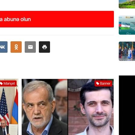
07.08.
MANŞET
a abunə olun
“Birgə 
əhəmiy
07.08.
İDMAN
Albani
“Liverp
07.08.
Manşet
Banner
HADISƏ
Tovuzda
qardaşı
07.08.
GÜNDƏM