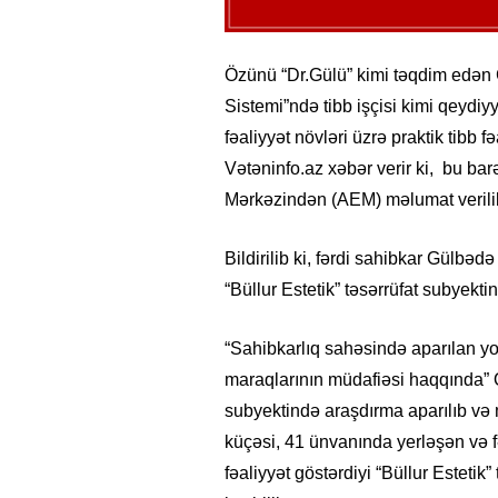
Özünü “Dr.Gülü” kimi təqdim edən
Sistemi”ndə tibb işçisi kimi qeydiyy
fəaliyyət növləri üzrə praktik tibb 
Vətəninfo.az xəbər verir ki, bu bar
Mərkəzindən (AEM) məlumat verili
Bildirilib ki, fərdi sahibkar Gülbəd
“Büllur Estetik” təsərrüfat subyekt
“Sahibkarlıq sahəsində aparılan y
maraqlarının müdafiəsi haqqında” 
subyektində araşdırma aparılıb və 
küçəsi, 41 ünvanında yerləşən və 
fəaliyyət göstərdiyi “Büllur Esteti