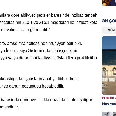
08.08.
ara görə aidiyyəti şəxslər barəsində inzibati tənbeh
GÜNDƏM
ƏN ÇO
 Məcəlləsinin 210.1 və 215.1 maddələri ilə inzibati xəta
Qanuns
“Univer
 müvafiq icraata göndərilib”.
GÜN
həkim 
07.08.
rə, araşdırma nəticəsində müəyyən edilib ki,
ə İnformasiya Sistemi”ndə tibb işçisi kimi
MANŞET
yyə və ya digər tibbi fəaliyyət növləri üzrə praktik tibb
AAYDA-
şikayət
işıq?
daşlıq edən şəxslərin əhaliyə tibb xidməti
07.08.
r və qanun pozuntusu hesab edilir.
GÜNDƏM
01.08.
Hərbi x
r barəsində qanunvericiliklə nəzərdə tutulmuş digər
Naxçıva
şəxslə
 etdirilir.
07.08.