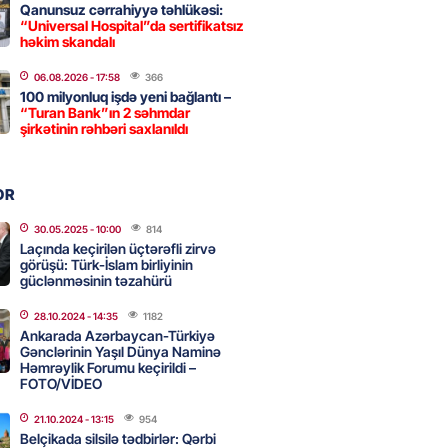
Qanunsuz cərrahiyyə təhlükəsi:
“Universal Hospital”da sertifikatsız
həkim skandalı
 şənliyində yaralanan rus
 öldü – VİDEO
06.08.2026
- 17:58
366
100 milyonluq işdə yeni bağlantı –
2026
- 17:30
265
“Turan Bank”ın 2 səhmdar
şirkətinin rəhbəri saxlanıldı
ı qadının milyonluq mirası ilə
OR
almaqal: 546 min manatı 20
rclədilər
30.05.2025
- 10:00
814
Laçında keçirilən üçtərəfli zirvə
2026
- 17:15
270
görüşü: Türk-İslam birliyinin
güclənməsinin təzahürü
28.10.2024
- 14:35
1182
ıl həmləsinə start verib
Ankarada Azərbaycan-Türkiyə
Gənclərinin Yaşıl Dünya Naminə
2026
- 17:00
255
Həmrəylik Forumu keçirildi –
FOTO/VİDEO
21.10.2024
- 13:15
954
 İlyasova fəhləyə borclu qalıb?
Belçikada silsilə tədbirlər: Qərbi