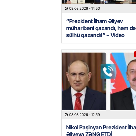
08.08.2026
- 14:50
“Prezident İlham Əliyev
müharibəni qazandı, həm də
sülhü qazandı!” – Video
08.08.2026
- 12:59
Nikol Paşinyan Prezident İlh
Əliyevə ZƏNG ETDİ