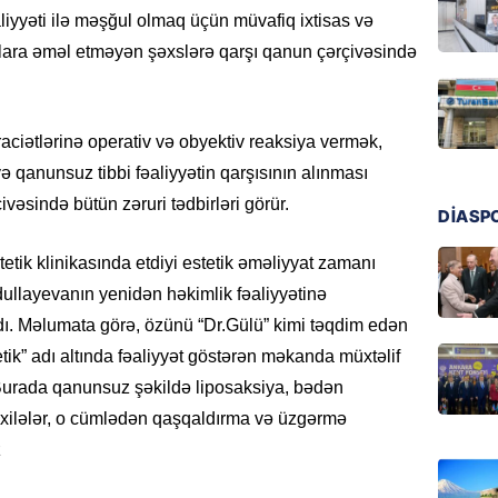
aliyyəti ilə məşğul olmaq üçün müvafiq ixtisas və
DÜNYA
alara əməl etməyən şəxslərə qarşı qanun çərçivəsində
Ad günü
general
07.08.
raciətlərinə operativ və obyektiv reaksiya vermək,
ÖZƏL
ə qanunsuz tibbi fəaliyyətin qarşısının alınması
95 yaşl
ivəsində bütün zəruri tədbirləri görür.
DİASP
bağlı q
günə xə
tetik klinikasında etdiyi estetik əməliyyat zamanı
07.08.
dullayevanın yenidən həkimlik fəaliyyətinə
dı. Məlumata görə, özünü “Dr.Gülü” kimi təqdim edən
BANNER
tik” adı altında fəaliyyət göstərən məkanda müxtəlif
Çin qız
. Burada qanunsuz şəkildə liposaksiya, bədən
07.08.
xilələr, o cümlədən qaşqaldırma və üzgərmə
GÜNDƏM
z
Ülviyyə