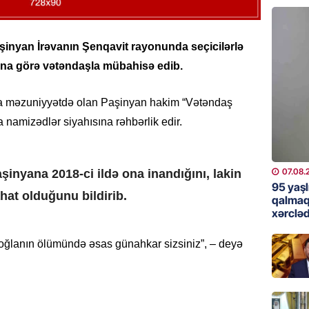
günə xə
07.08.
şinyan İrəvanın Şenqavit rayonunda seçicilərlə
BANNER
a görə vətəndaşla mübahisə edib.
Çin qız
07.08.
rda məzuniyyətdə olan Paşinyan hakim “Vətəndaş
a namizədlər siyahısına rəhbərlik edir.
GÜNDƏM
Ülviyyə
07.08.
07.08.
inyana 2018-ci ildə ona inandığını, lakin
95 yaşl
hat olduğunu bildirib.
MANŞET
qalmaq
xərcləd
“Birgə 
əhəmiy
 oğlanın ölümündə əsas günahkar sizsiniz”, – deyə
07.08.
İDMAN
Albani