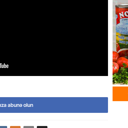
Azərba
yaradıl
07.08.
GÜNDƏM
Aytən 
verildi
07.08.
GÜNDƏM
Paşinya
videos
07.08.
HADISƏ
ıza abunə olun
Sabunç
dəyərin
şəxs sa