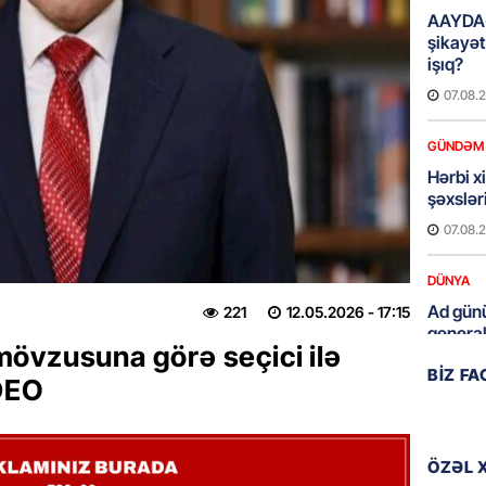
AAYDA-
şikayət
işıq?
07.08.
GÜNDƏM
Hərbi x
şəxslə
07.08.
DÜNYA
Ad günü
221
12.05.2026
- 17:15
general
övzusuna görə seçici ilə
07.08.
BIZ F
DEO
ÖZƏL
95 yaşl
bağlı q
ÖZƏL 