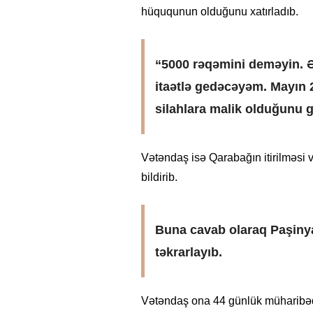
hüququnun olduğunu xatırladıb.
“5000 rəqəmini deməyin. Ə
itaətlə gedəcəyəm. Mayın
silahlara malik olduğunu g
Vətəndaş isə Qarabağın itirilməsi v
bildirib.
Buna cavab olaraq Paşiny
təkrarlayıb.
Vətəndaş ona 44 günlük müharibə