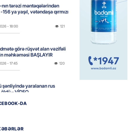
nın tərəzi məntəqələrindən
 -156 ya yaşıl, vətəndaşa qırmızı
2026
- 18:00
121
idmətə görə rüşvət alan vəzifəli
rin məhkəməsi BAŞLAYIR
2026
- 17:45
120
 şənliyində yaralanan rus
 öldü – VİDEO
2026
- 17:30
196
ACEBOOK-DA
ı qadının milyonluq mirası ilə
almaqal: 546 min manatı 20
XƏBƏRLƏR