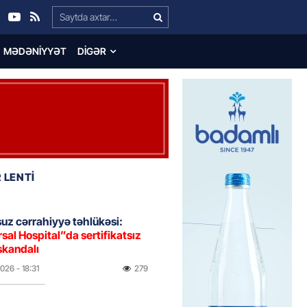
Search…
MƏDƏNIYYƏT
DIGƏR
 LENTİ
uz cərrahiyyə təhlükəsi:
sal Hospital”da sertifikatsız
skandalı
2026
- 18:31
279