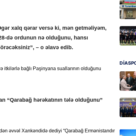
MANŞET
Türkiyə
Pakist
gər xalq qərar versə ki, mən getməliyəm,
sazişi 
 28-də ordunun nə olduğunu, hansı
07.08.
örəcəksiniz”, – o əlavə edib.
ÖZƏL
Tramp 
DİASP
imtina 
ə itkilərlə bağlı Paşinyana suallarının olduğunu
ehtiyac
07.08.
ÖZƏL
an “Qarabağ hərəkatının tələ olduğunu”
İki fut
ETDİ:
B
07.08.
dən əvvəl Xankəndidə dediyi “Qarabağ Ermənistandır
GÜNDƏM