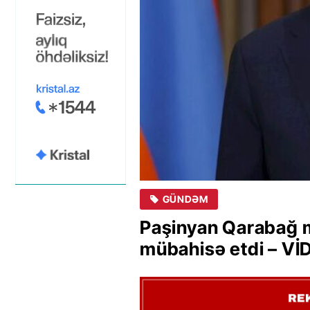
GÜNDƏM
Paşinyan Qarabağ m
mübahisə etdi – Vİ