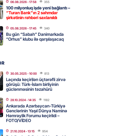
06.08.2026
- 17:58
355
100 milyonluq işdə yeni bağlantı –
“Turan Bank”ın 2 səhmdar
, Səudiyyə Ərəbistanı və
şirkətinin rəhbəri saxlanıldı
an arasında Məkkə müdafiə
05.08.2026
- 17:45
340
imzalanıb
Bu gün “Sabah” Danimarkada
2026
“Orhus” klubu ilə qarşılaşacaq
- 15:15
121
Ukraynaya bu silahı verməkdən
OR
etdi: ABŞ-ın özünün bu raketlərə
ı var
30.05.2025
- 10:00
813
Laçında keçirilən üçtərəfli zirvə
2026
- 15:00
134
görüşü: Türk-İslam birliyinin
güclənməsinin təzahürü
28.10.2024
- 14:35
1182
bolçu İran millisindən İMTİNA
Ankarada Azərbaycan-Türkiyə
Gənclərinin Yaşıl Dünya Naminə
u ölkəni seçdilər
Həmrəylik Forumu keçirildi –
2026
FOTO/VİDEO
- 14:45
141
21.10.2024
- 13:15
954