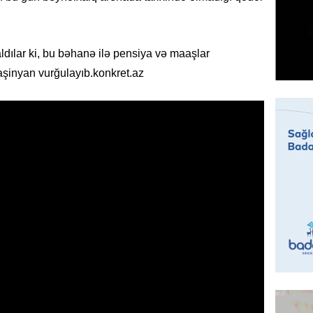
07.08.
MANŞET
aldılar ki, bu bəhanə ilə pensiya və maaşlar
Mişust
 Paşinyan vurğulayıb.konkret.az
deyib?
07.08.
GÜNDƏM
Prezid
ilə ba
07.08.
GÜNDƏM
Prezide
SƏRƏ
07.08.
ÖZƏL