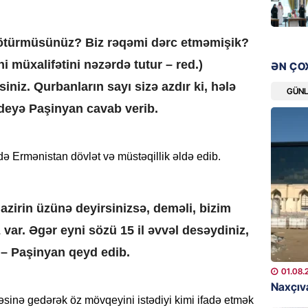
“Liverp
07.08.
ötürmüsünüz? Biz rəqəmi dərc etməmişik?
HADISƏ
i müxalifətini nəzərdə tutur – red.)
ƏN ÇO
Tovuzda
siniz. Qurbanların sayı sizə azdır ki, hələ
qardaşı
GÜN
 deyə Paşinyan cavab verib.
07.08.
GÜNDƏM
ində Ermənistan dövlət və müstəqillik əldə edib.
Türkiyə
milyon 
xərclər
azirin üzünə deyirsinizsə, deməli, bizim
07.08.
 var. Əgər eyni sözü 15 il əvvəl desəydiniz,
GÜNDƏM
, – Paşinyan qeyd edib.
Malayzi
01.08.
Dosye
Naxçıva
07.08.
sinə gedərək öz mövqeyini istədiyi kimi ifadə etmək