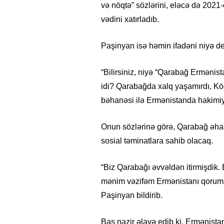
və nöqtə” sözlərini, eləcə də 2021-c
vədini xatırladıb.
Paşinyan isə həmin ifadəni niyə de
“Bilirsiniz, niyə “Qarabağ Ermənis
idi? Qarabağda xalq yaşamırdı, Köç
bəhanəsi ilə Ermənistanda hakimiyy
Onun sözlərinə görə, Qarabağ əhal
sosial təminatlara sahib olacaq.
“Biz Qarabağı əvvəldən itirmişdik. 
mənim vəzifəm Ermənistanı qorumaq
Paşinyan bildirib.
Baş nazir əlavə edib ki, Ermənist