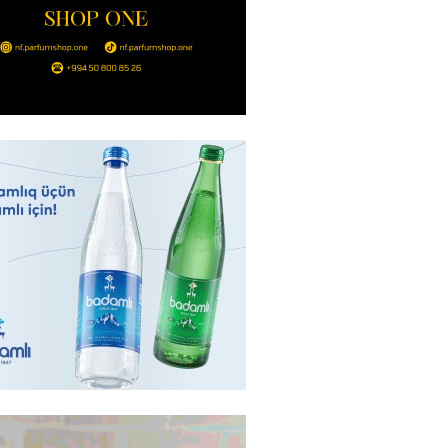
2026
- 14:00
145
in avtomobildə Paşinyana nə
2026
- 13:45
138
entdən Abel Məhərrəmovun oğlu
ğlı SƏRƏNCAM
2026
- 13:30
101
ntdən Xəzər Fərhadov ilə bağlı
NCAM
2026
- 13:15
80