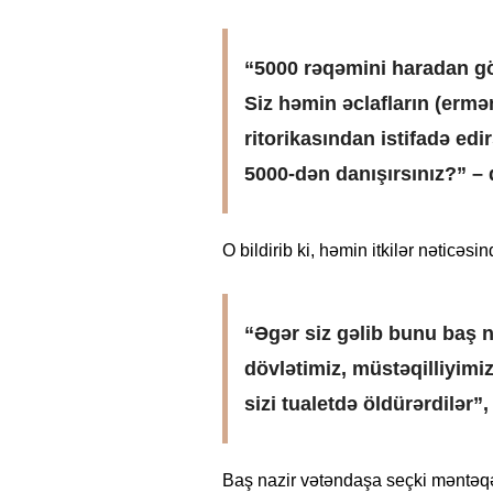
“5000 rəqəmini haradan g
Siz həmin əclafların (ermən
ritorikasından istifadə edir
5000-dən danışırsınız?” –
O bildirib ki, həmin itkilər nəticəs
“Əgər siz gəlib bunu baş n
dövlətimiz, müstəqilliyimiz
sizi tualetdə öldürərdilər”
Baş nazir vətəndaşa seçki məntəqə