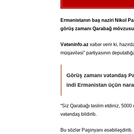
Ermənistanın baş naziri Nikol Pa
görüş zamanı Qarabağ mövzusun
Vətəninfo.az
xəbər verir ki, hazı
müqaviləsi” partiyasının deputatlığ
Görüş zamanı vətəndaş Paş
indi Ermənistan üçün nara
“Siz Qarabağı təslim etdiniz, 5000
vətəndaş bildirib.
Bu sözlər Paşinyanı əsəbiləşdirib.