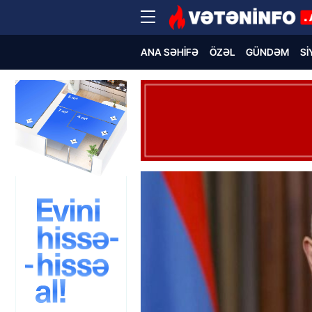
ANA SƏHIFƏ
ÖZƏL
GÜNDƏM
SI