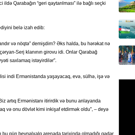
i ildə Qarabağın “geri qaytarılması” ilə bağlı seçki
Azərbay
olacaq
07.08.
diyini belə izah edib:
REKLAM
tandır və nöqtə” demişdim? Əks halda, bu hərəkat nə
Birbank
krediti
əryan-Serj klanının girovu idi. Onlar Qarabağ
07.08.
əti saxlamaq istəyirdilər”.
HADISƏ
isi indi Ermənistanda yaşayacaq, evə, sülhə, işə və
Sumqay
çimərli
şəxslər
Biz artıq Ermənistanı itirirdik və bunu anlayanda
07.08.
 və onu dövlət kimi inkişaf etdirmək oldu”, – deyə
GÜNDƏM
Kartdan
köçürmə
an bu gün beynəlxalq arenada tarixində olmadığı qədər