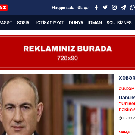
Haqqımızda
Əlaqə
YASƏT
SOSIAL
İQTISADIYYAT
DÜNYA
İDMAN
ŞOU-BIZNES
XƏBƏR
GÜNDƏM
Qanuns
“Univer
həkim 
07.08.
MANŞET