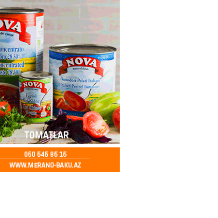
ycanda Media və Yayım Şurası
dı
2026
- 13:00
81
Abdullayevaya yüksək vəzifə
2026
- 12:45
101
n İssık-Kul gölündən gəzinti
unu paylaşıb
2026
- 12:30
78
u rayonunda 70 min manat
də elektrik naqilləri oğurlayan
xlanılıb