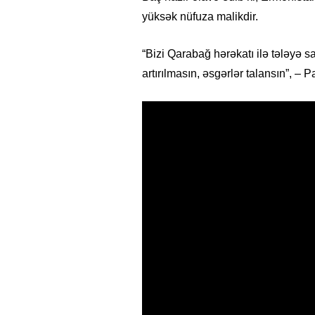
yüksək nüfuza malikdir.
“Bizi Qarabağ hərəkatı ilə tələyə s
artırılmasın, əsgərlər talansın”, –