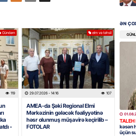
GÜNDƏM
Məleyk
ƏN ÇO
çağırı
Gündəm
elm və təhsil
GÜN
06.08.
GÜNDƏM
YAP Səb
“Şəhərs
çərçivə
veteranl
FOTOL
06.08.
119
29.07.2026
- 14:16
107
nun
AMEA-da Şəki Regional Elmi
GÜNDƏM
rı
Mərkəzinin gələcək fəaliyyətinə
01.08.
Tramp H
ika
həsr olunmuş müşavirə keçirilib –
TALEH
06.08.
tdı -
FOTOLAR
kəsən 
üçün s