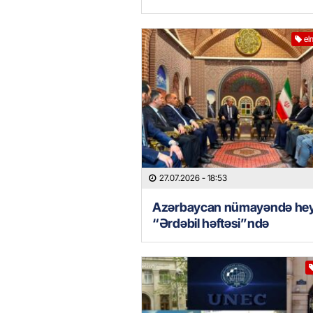
el
27.07.2026
- 18:53
Azərbaycan nümayəndə hey
“Ərdəbil həftəsi”ndə