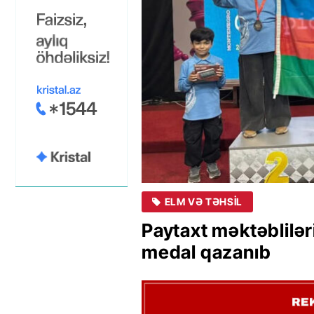
ELM VƏ TƏHSIL
Paytaxt məktəblilər
medal qazanıb