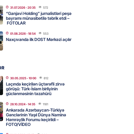
31.07.2026
- 20:35
572
ycanın UNESCO-dakı yeni
“Ganjavi Holding” jurnalistləri peşə
ndəsi kimdir? – DOSYE
bayramı münasibətilə təbrik etdi –
FOTOLAR
2026
- 16:00
78
01.08.2026
- 18:54
553
Naxçıvanda ilk DOST Mərkəzi açılır
ərimizi pozan 26 nəfər tutuldu
2026
- 15:45
82
OR
aşqırdıstan və Yaroslavldakı
30.05.2025
- 10:00
812
Laçında keçirilən üçtərəfli zirvə
mal zavodunu vurub
görüşü: Türk-İslam birliyinin
2026
güclənməsinin təzahürü
- 15:30
82
28.10.2024
- 14:35
1181
Ankarada Azərbaycan-Türkiyə
Gənclərinin Yaşıl Dünya Naminə
an Azərbaycanla bağlı tapşırıq
Həmrəylik Forumu keçirildi –
vali hərəkətə keçdi
FOTO/VİDEO
2026
- 15:15
85