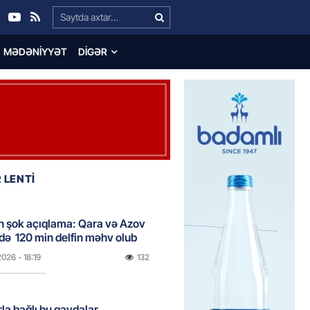
Search…
MƏDƏNIYYƏT
DIGƏR
 LENTİ
n şok açıqlama: Qara və Azov
də 120 min delfin məhv olub
2026
- 18:19
132
rla bağlı bu qaydalar