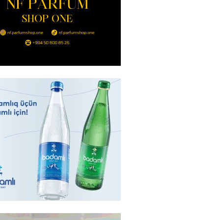
nt Əliyev 2 diplomatı geri çağırdı
2026
- 14:30
79
stin dənizdə batan qardaşı tələbə
2026
- 14:15
78
anın əmlakı müsadirə EDİLDİ
2026
- 14:00
80
a zibil qutusuna atılan 1 milyon
lotereya bileti iki günlük
dan sonra tapılıb
2026
- 13:45
70