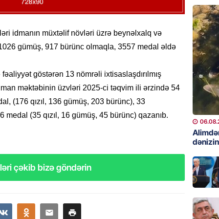
06.08.
GÜNDƏM
ləri idmanın müxtəlif növləri üzrə beynəlxalq və
Preziden
l, 1026 gümüş, 917 bürünc olmaqla, 3557 medal əldə
etdiyi 
DOSYE
fəaliyyət göstərən 13 nömrəli ixtisaslaşdırılmış
06.08.
dman məktəbinin üzvləri 2025-ci təqvim ili ərzində 54
GÜNDƏM
dal, (176 qızıl, 136 gümüş, 203 bürünc), 33
David S
96 medal (35 qızıl, 16 gümüş, 45 bürünc) qazanıb.
bağlı a
06.08.
əhəmiyy
Alimdə
dənizin
etdirmi
06.08.
əri çəkib bizə göndərin
DÜNYA
Hakan F
əl-Şeyb
06.08.