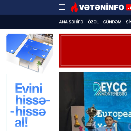
ANA SƏHIFƏ
ÖZƏL
GÜNDƏM
SI