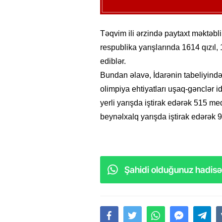
Təqvim ili ərzində paytaxt məktəbli
respublika yarışlarında 1614 qızı
ediblər.
Bundan əlavə, İdarənin tabeliyində 
olimpiya ehtiyatları uşaq-gənclər i
yerli yarışda iştirak edərək 515 me
beynəlxalq yarışda iştirak edərək 
Şahidi olduğunuz hadisəl