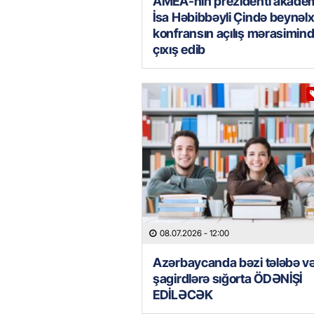
AMEA-nın prezidenti akade
İsa Həbibbəyli Çində beynəl
konfransın açılış mərasimin
çıxış edib
08.07.2026
- 12:00
Azərbaycanda bəzi tələbə v
şagirdlərə sığorta ÖDƏNİŞİ
EDİLƏCƏK