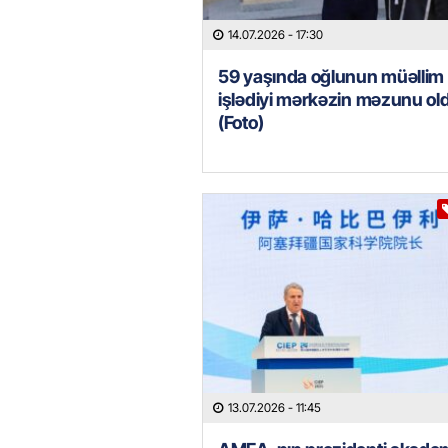
14.07.2026
- 17:30
59 yaşında oğlunun müəllim
işlədiyi mərkəzin məzunu ol
(Foto)
13.07.2026
- 11:45