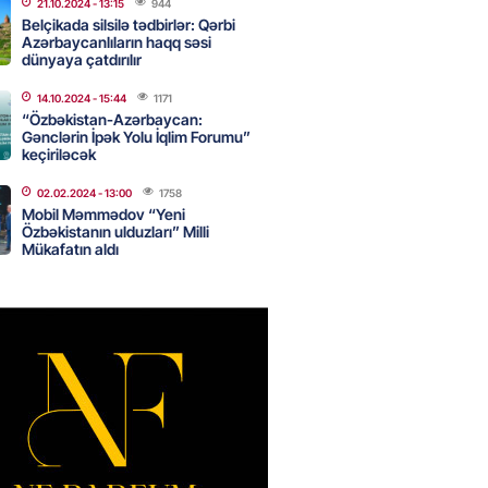
21.10.2024
- 13:15
944
Belçikada silsilə tədbirlər: Qərbi
Azərbaycanlıların haqq səsi
dünyaya çatdırılır
Star kartını indi sifariş
ağdlaşdırmanı komissiyasız
14.10.2024
- 15:44
1171
“Özbəkistan-Azərbaycan:
Gənclərin İpək Yolu İqlim Forumu”
2026
- 15:07
87
keçiriləcək
02.02.2024
- 13:00
1758
Mobil Məmmədov “Yeni
ntlikdə sədr müavinini AZCON
Özbəkistanın ulduzları” Milli
edəcək
Mükafatın aldı
2026
- 15:00
72
ycan Ukraynaya qaz tədarük
 hazırdır – Ceyhun Bayramov
2026
- 14:45
74