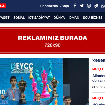
Haqqımızda
Əlaqə
YASƏT
SOSIAL
İQTISADIYYAT
DÜNYA
İDMAN
ŞOU-BIZNES
XƏBƏR
MANŞET
Alimdə
dənizin
06.08.
MANŞET
“Kartla