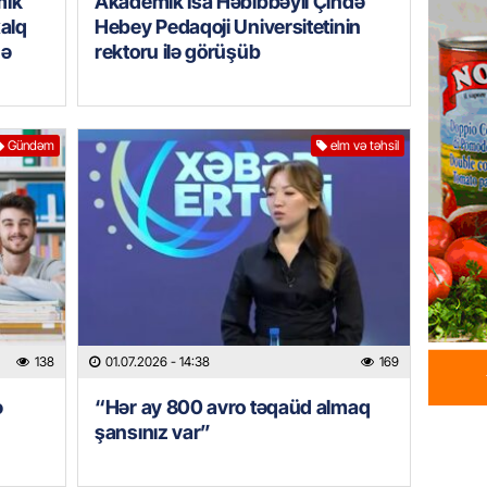
mik
Akademik İsa Həbibbəyli Çində
HADISƏ
xalq
Hebey Pedaqoji Universitetinin
Tərtərd
də
rektoru ilə görüşüb
ÖLDÜ
06.08.
BANNER
Gündəm
elm və təhsil
Tramp: 
üstünlü
06.08.
GÜNDƏM
Azərba
Rusiya 
06.08.
138
01.07.2026
- 14:38
169
ə
“Hər ay 800 avro təqaüd almaq
BANNER
şansınız var”
ABŞ-da 
gələcək
qadağa 