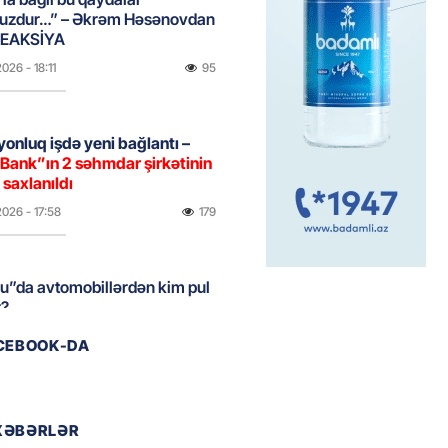
uzdur…” – Əkrəm Həsənovdan
REAKSİYA
2026
- 18:11
95
yonluq işdə yeni bağlantı –
Bank”ın 2 səhmdar şirkətinin
 saxlanıldı
2026
- 17:58
179
u”da avtomobillərdən kim pul
r?
2026
- 17:30
91
ACEBOOK-DA
təmirdən çıxan məktəbdə nələr
b? – REPORTAJ
XƏBƏRLƏR