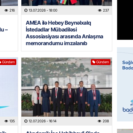
Prezide
216
13.07.2026
- 18:00
237
06.08.
AMEA ilə Hebey Beynəlxalq
GÜNDƏM
du –
İstedadlar Mübadiləsi
Jurnali
Assosiasiyası arasında Anlaşma
imiş
memorandumu imzalanıb
06.08.
MANŞET
Gündəm
Gündəm
Sarkisy
06.08.
MANŞET
İtaliyad
avroluq 
axtarış
135
12.07.2026
- 16:14
208
06.08.