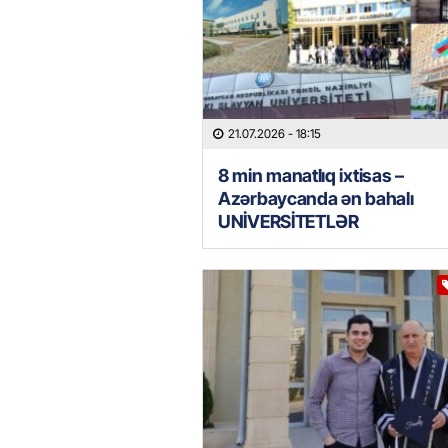
21.07.2026
- 18:15
8 min manatlıq ixtisas –
Azərbaycanda ən bahalı
UNİVERSİTETLƏR