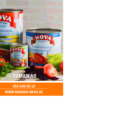
ə FACİƏ – Ər-arvad yanaraq
2026
- 13:30
81
İranla müharibəyə yox, sülhə
k verərdim
2026
- 13:15
81
ycan üzərindən Ermənistana
buğdası gedib
2026
- 13:00
83
qalma müddətinizi aşsanız,
də ABŞ-a girişinizə daimi
qoyula bilər