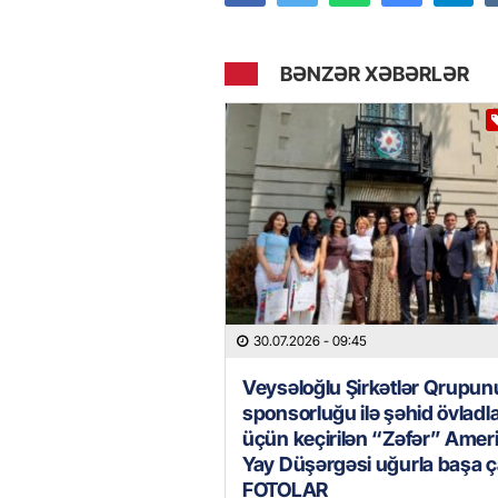
BƏNZƏR XƏBƏRLƏR
30.07.2026
- 09:45
Veysəloğlu Şirkətlər Qrupu
sponsorluğu ilə şəhid övladla
üçün keçirilən “Zəfər” Amer
Yay Düşərgəsi uğurla başa ça
FOTOLAR