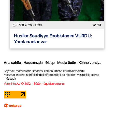
07.08.2026
- 10:30
114
Husilər Səudiyyə Ərəbistanını VURDU:
Yaralananlar var
Ana səhifə
Haqqımızda
Əlaqə
Media üçün
Köhnə versiya
Saytdakı materialların istifadəsi zamanı istinad edilməsi vacibdir.
Məlumat internet səhifələrində istifadə edildikdə hiperlink vasitəsi ilə istinad
mütləqdir.
Veteninfo.Az © 2012 - Bütün hüquqları qorunur.