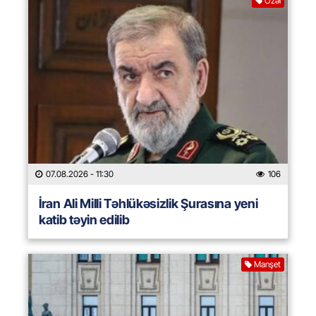
Özəl
07.08.2026
- 11:30
106
İran Ali Milli Təhlükəsizlik Şurasına yeni
katib təyin edilib
Manşet