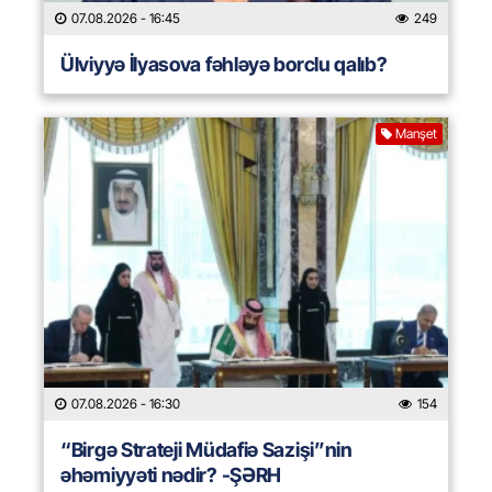
07.08.2026
- 16:45
249
Ülviyyə İlyasova fəhləyə borclu qalıb?
Manşet
07.08.2026
- 16:30
154
“Birgə Strateji Müdafiə Sazişi”nin
əhəmiyyəti nədir? -ŞƏRH