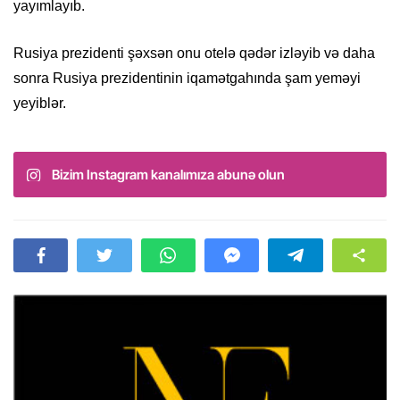
yayımlayıb.
Rusiya prezidenti şəxsən onu otelə qədər izləyib və daha
sonra Rusiya prezidentinin iqamətgahında şam yeməyi
yeyiblər.
Bizim Instagram kanalımıza abunə olun