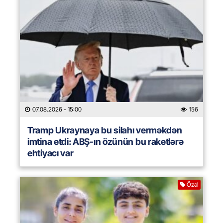
07.08.2026
- 15:00
156
Tramp Ukraynaya bu silahı verməkdən
imtina etdi: ABŞ-ın özünün bu raketlərə
ehtiyacı var
Özəl