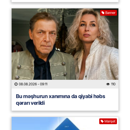
Banner
08.08.2026
- 09:11
110
Bu məşhurun xanımına da qiyabi həbs
qərarı verildi
Manşet