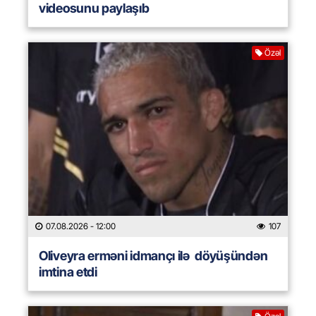
videosunu paylaşıb
Özəl
07.08.2026
- 12:00
107
Oliveyra erməni idmançı ilə döyüşündən
imtina etdi