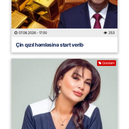
07.08.2026
- 17:00
253
Çin qızıl həmləsinə start verib
Gündəm