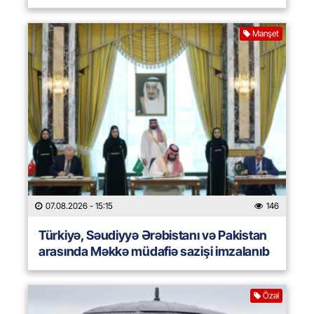
Manşet
07.08.2026
- 15:15
146
Türkiyə, Səudiyyə Ərəbistanı və Pakistan
arasında Məkkə müdafiə sazişi imzalanıb
Özəl