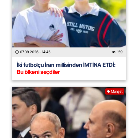
07.08.2026
- 14:45
159
İki futbolçu İran millisindən İMTİNA ETDİ:
Bu ölkəni seçdilər
Manşet