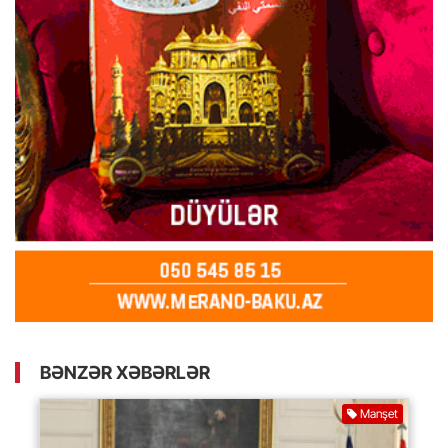
BƏNZƏR XƏBƏRLƏR
Manşet