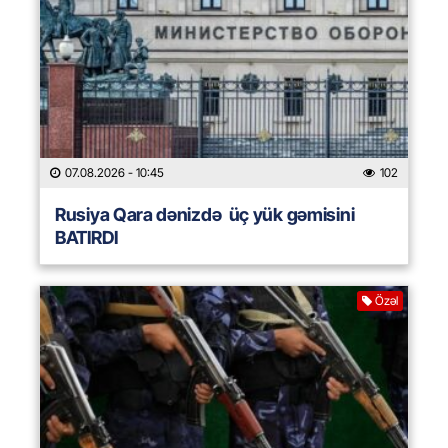
07.08.2026
- 10:45
102
Rusiya Qara dənizdə üç yük gəmisini
BATIRDI
Özəl