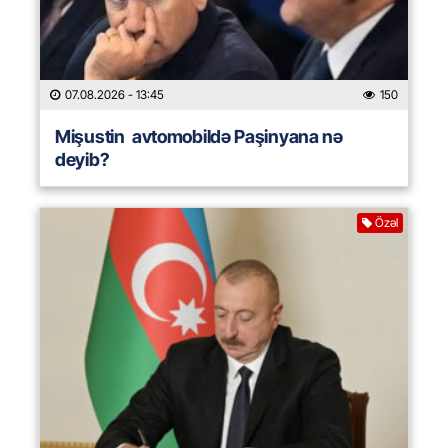
07.08.2026
- 13:45
150
Mişustin avtomobildə Paşinyana nə
deyib?
Özəl