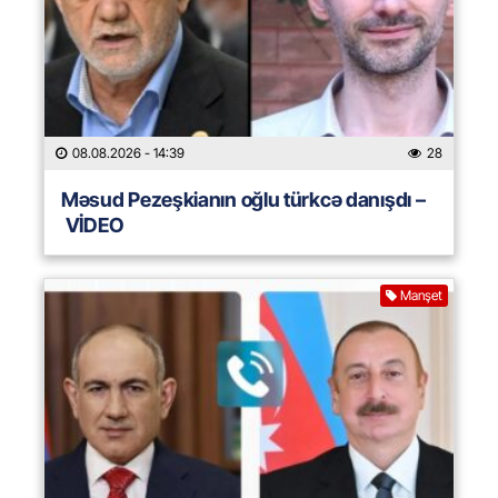
08.08.2026
- 14:39
28
Məsud Pezeşkianın oğlu türkcə danışdı –
VİDEO
Manşet