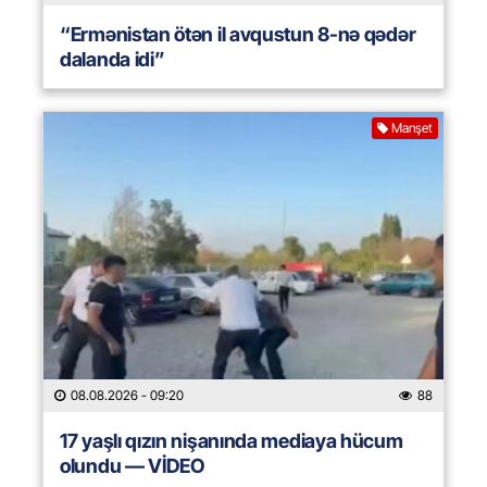
“Ermənistan ötən il avqustun 8-nə qədər
dalanda idi”
Manşet
08.08.2026
- 09:20
88
17 yaşlı qızın nişanında mediaya hücum
olundu — VİDEO