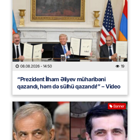
08.08.2026
- 14:50
19
“Prezident İlham Əliyev müharibəni
qazandı, həm də sülhü qazandı!” – Video
Banner