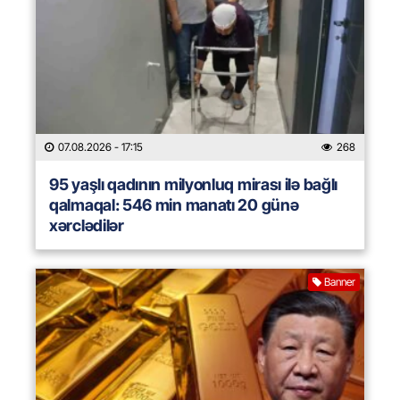
07.08.2026
- 17:15
268
95 yaşlı qadının milyonluq mirası ilə bağlı
qalmaqal: 546 min manatı 20 günə
xərclədilər
Banner