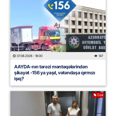
07.08.2026
- 18:00
147
AAYDA-nın tərəzi məntəqələrindən
şikayət -156 ya yaşıl, vətəndaşa qırmızı
işıq?
Özəl