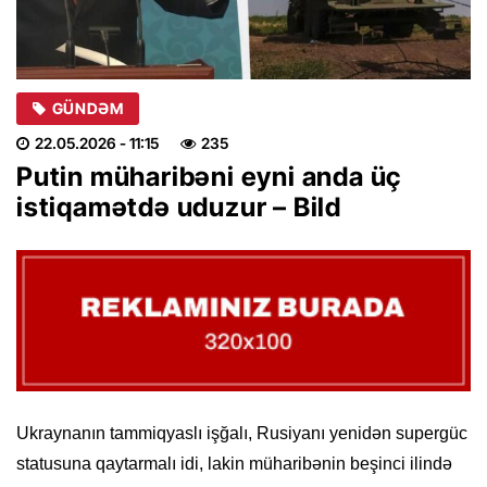
GÜNDƏM
22.05.2026
- 11:15
235
Putin müharibəni eyni anda üç
istiqamətdə uduzur – Bild
Ukraynanın tammiqyaslı işğalı, Rusiyanı yenidən supergüc
statusuna qaytarmalı idi, lakin müharibənin beşinci ilində