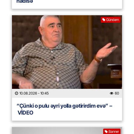
hadisə
Gündəm
10.08.2026
- 10:45
60
“Çünki o pulu əyri yolla gətirirdim evə” –
VİDEO
Banner