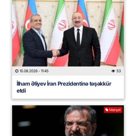
10.08.2026
- 11:45
53
İlham Əliyev İran Prezidentinə təşəkkür
etdi
Manşet