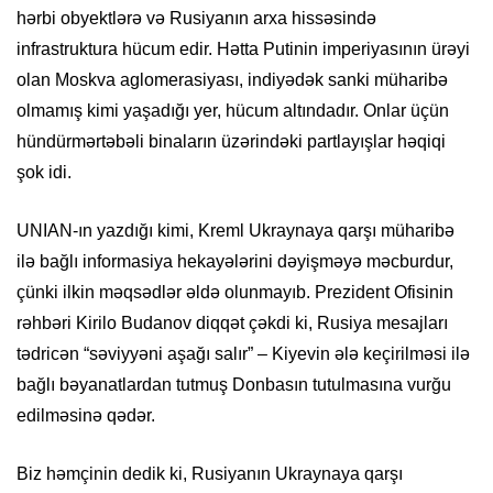
hərbi obyektlərə və Rusiyanın arxa hissəsində
infrastruktura hücum edir. Hətta Putinin imperiyasının ürəyi
olan Moskva aglomerasiyası, indiyədək sanki müharibə
olmamış kimi yaşadığı yer, hücum altındadır. Onlar üçün
hündürmərtəbəli binaların üzərindəki partlayışlar həqiqi
şok idi.
UNIAN-ın yazdığı kimi, Kreml Ukraynaya qarşı müharibə
ilə bağlı informasiya hekayələrini dəyişməyə məcburdur,
çünki ilkin məqsədlər əldə olunmayıb. Prezident Ofisinin
rəhbəri Kirilo Budanov diqqət çəkdi ki, Rusiya mesajları
tədricən “səviyyəni aşağı salır” – Kiyevin ələ keçirilməsi ilə
bağlı bəyanatlardan tutmuş Donbasın tutulmasına vurğu
edilməsinə qədər.
Biz həmçinin dedik ki, Rusiyanın Ukraynaya qarşı