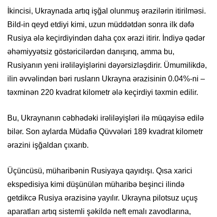
İkincisi, Ukraynada artıq işğal olunmuş ərazilərin itirilməsi.
Bild-in qeyd etdiyi kimi, uzun müddətdən sonra ilk dəfə
Rusiya ələ keçirdiyindən daha çox ərazi itirir. İndiyə qədər
əhəmiyyətsiz göstəricilərdən danışırıq, amma bu,
Rusiyanın yeni irəliləyişlərini dəyərsizləşdirir. Ümumilikdə,
ilin əvvəlindən bəri rusların Ukrayna ərazisinin 0.04%-ni –
təxminən 220 kvadrat kilometr ələ keçirdiyi təxmin edilir.
Bu, Ukraynanın cəbhədəki irəliləyişləri ilə müqayisə edilə
bilər. Son aylarda Müdafiə Qüvvələri 189 kvadrat kilometr
ərazini işğaldan çıxarıb.
Üçüncüsü, müharibənin Rusiyaya qayıdışı. Qısa xarici
ekspedisiya kimi düşünülən müharibə beşinci ilində
getdikcə Rusiya ərazisinə yayılır. Ukrayna pilotsuz uçuş
aparatları artıq sistemli şəkildə neft emalı zavodlarına,