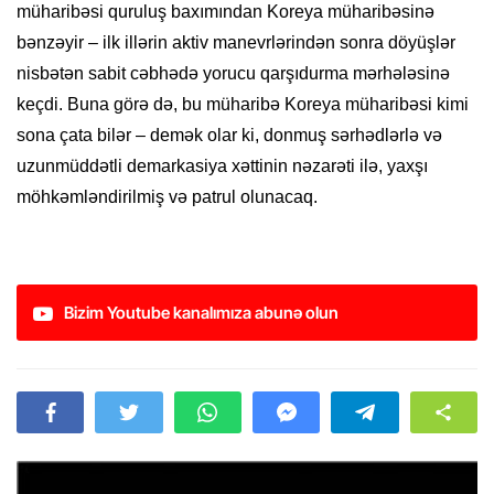
müharibəsi quruluş baxımından Koreya müharibəsinə
bənzəyir – ilk illərin aktiv manevrlərindən sonra döyüşlər
nisbətən sabit cəbhədə yorucu qarşıdurma mərhələsinə
keçdi. Buna görə də, bu müharibə Koreya müharibəsi kimi
sona çata bilər – demək olar ki, donmuş sərhədlərlə və
uzunmüddətli demarkasiya xəttinin nəzarəti ilə, yaxşı
möhkəmləndirilmiş və patrul olunacaq.
Bizim Youtube kanalımıza abunə olun