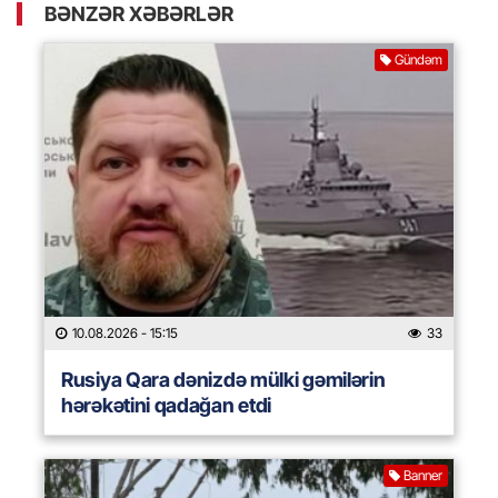
BƏNZƏR XƏBƏRLƏR
Gündəm
10.08.2026
- 15:15
33
Rusiya Qara dənizdə mülki gəmilərin
hərəkətini qadağan etdi
Banner