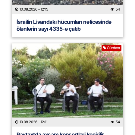
10.08.2026
- 12:15
54
İsrailin Livandakı hücumları nəticəsində
ölənlərin sayı 4335-ə çatıb
Gündəm
10.08.2026
- 12:11
54
Paytaxtda axşam konsertləri keçirilir