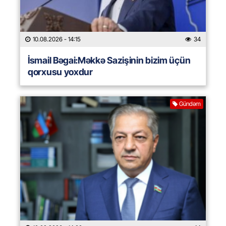
10.08.2026
- 14:15
34
İsmail Bəgai:Məkkə Sazişinin bizim üçün
qorxusu yoxdur
Gündəm