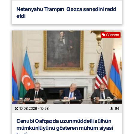
Netenyahu Trampın Qəzza sənədini rədd
etdi
Gündəm
10.08.2026
- 10:58
64
Cənubi Qafqazda uzunmüddətli sülhün
mümkünlüyünü göstərən mühüm siyasi