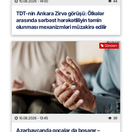
10.08.2026
- 14:00
44
TDT-nin Ankara Zirvə görüşü: Ölkələr
arasında sərbəst hərəkətliliyin təmin
olunması mexanizmləri müzakirə edilir
Gündəm
10.08.2026
- 13:45
39
Azərbaycanda qocalar da boşanır –