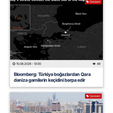
Gündəm
10.08.2026
- 13:00
49
Bloomberg: Türkiyə boğazlardan Qara
dənizə gəmilərin keçidini bərpa edir
Gündəm