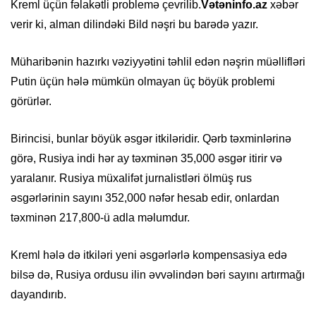
Kreml üçün fəlakətli problemə çevrilib.
Vətəninfo.az
xəbər
verir ki, alman dilindəki Bild nəşri bu barədə yazır.
Müharibənin hazırkı vəziyyətini təhlil edən nəşrin müəllifləri
Putin üçün hələ mümkün olmayan üç böyük problemi
görürlər.
Birincisi, bunlar böyük əsgər itkiləridir. Qərb təxminlərinə
görə, Rusiya indi hər ay təxminən 35,000 əsgər itirir və
yaralanır. Rusiya müxalifət jurnalistləri ölmüş rus
əsgərlərinin sayını 352,000 nəfər hesab edir, onlardan
təxminən 217,800-ü adla məlumdur.
Kreml hələ də itkiləri yeni əsgərlərlə kompensasiya edə
bilsə də, Rusiya ordusu ilin əvvəlindən bəri sayını artırmağı
dayandırıb.