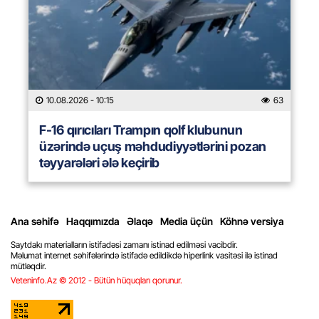
10.08.2026
- 10:15
63
F-16 qırıcıları Trampın qolf klubunun
üzərində uçuş məhdudiyyətlərini pozan
təyyarələri ələ keçirib
Ana səhifə
Haqqımızda
Əlaqə
Media üçün
Köhnə versiya
Saytdakı materialların istifadəsi zamanı istinad edilməsi vacibdir.
Məlumat internet səhifələrində istifadə edildikdə hiperlink vasitəsi ilə istinad
mütləqdir.
Veteninfo.Az © 2012 - Bütün hüquqları qorunur.