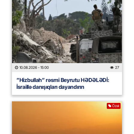
10.08.2026
- 15:00
27
”Hizbullah” rəsmi Beyrutu HƏDƏLƏDİ:
İsraillə danışıqları dayandırın
Özəl