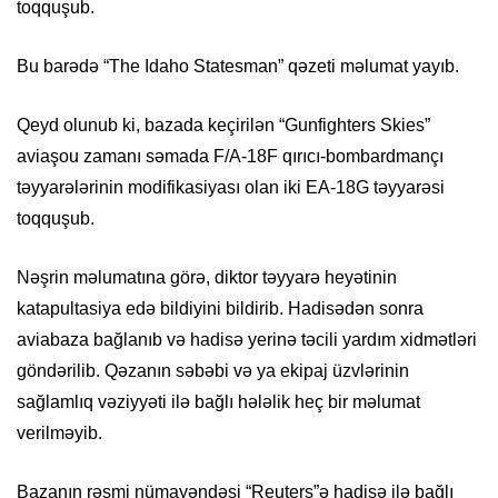
toqquşub.
Bu barədə “The Idaho Statesman” qəzeti məlumat yayıb.
Qeyd olunub ki, bazada keçirilən “Gunfighters Skies”
aviaşou zamanı səmada F/A-18F qırıcı-bombardmançı
təyyarələrinin modifikasiyası olan iki EA-18G təyyarəsi
toqquşub.
Nəşrin məlumatına görə, diktor təyyarə heyətinin
katapultasiya edə bildiyini bildirib. Hadisədən sonra
aviabaza bağlanıb və hadisə yerinə təcili yardım xidmətləri
göndərilib. Qəzanın səbəbi və ya ekipaj üzvlərinin
sağlamlıq vəziyyəti ilə bağlı hələlik heç bir məlumat
verilməyib.
Bazanın rəsmi nümayəndəsi “Reuters”ə hadisə ilə bağlı