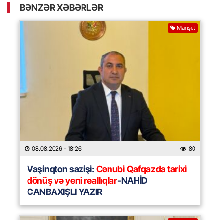
BƏNZƏR XƏBƏRLƏR
Manşet
08.08.2026
- 18:26
80
Vaşinqton sazişi:
Cənubi Qafqazda tarixi
dönüş və yeni reallıqlar
-NAHİD
CANBAXIŞLI YAZIR