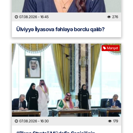
07.08.2026
- 16:45
276
Ülviyyə İlyasova fəhləyə borclu qalıb?
Manşet
07.08.2026
- 16:30
179