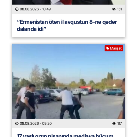
08.08.2026
- 10:49
151
“Ermənistan ötən il avqustun 8-nə qədər
dalanda idi”
Manşet
08.08.2026
- 09:20
117
17 yaşlı qızın nişanında mediaya hücum