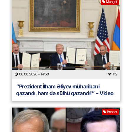
Manşet
08.08.2026
- 14:50
112
“Prezident İlham Əliyev müharibəni
qazandı, həm də sülhü qazandı!” – Video
Banner