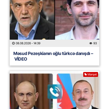
08.08.2026
- 14:39
93
Məsud Pezeşkianın oğlu türkcə danışdı –
VİDEO
Manşet