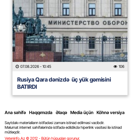
07.08.2026
- 10:45
106
Rusiya Qara dənizdə üç yük gəmisini
BATIRDI
Ana səhifə
Haqqımızda
Əlaqə
Media üçün
Köhnə versiya
Saytdakı materialların istifadəsi zamanı istinad edilməsi vacibdir.
Məlumat internet səhifələrində istifadə edildikdə hiperlink vasitəsi ilə istinad
mütləqdir.
Veteninfo.Az © 2012 - Bütün hüquqları qorunur.