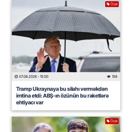
Özəl
07.08.2026
- 15:00
159
Tramp Ukraynaya bu silahı verməkdən
imtina etdi: ABŞ-ın özünün bu raketlərə
ehtiyacı var
Özəl