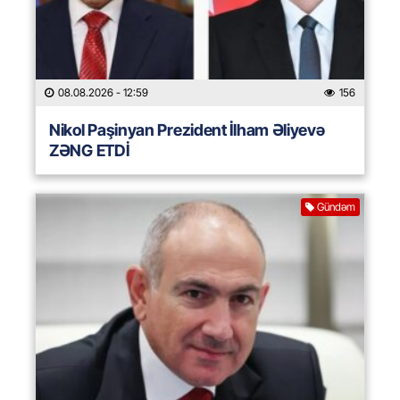
08.08.2026
- 12:59
156
Nikol Paşinyan Prezident İlham Əliyevə
ZƏNG ETDİ
Gündəm