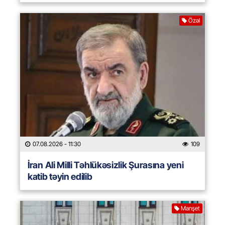
Özəl
07.08.2026
- 11:30
109
İran Ali Milli Təhlükəsizlik Şurasına yeni
katib təyin edilib
Manşet