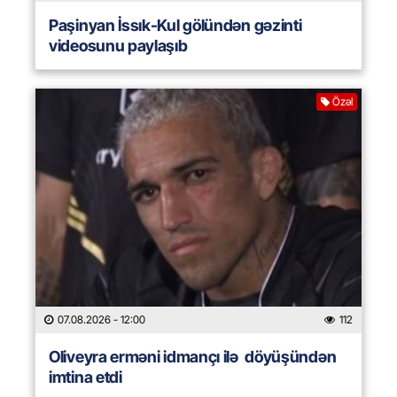
Paşinyan İssık-Kul gölündən gəzinti
videosunu paylaşıb
Özəl
07.08.2026
- 12:00
112
Oliveyra erməni idmançı ilə döyüşündən
imtina etdi