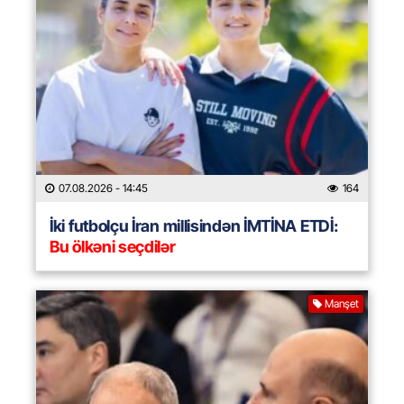
07.08.2026
- 14:45
164
İki futbolçu İran millisindən İMTİNA ETDİ:
Bu ölkəni seçdilər
Manşet