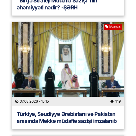
“Birgə Strateji Müdafiə Sazişi”nin
əhəmiyyəti nədir? -ŞƏRH
Manşet
07.08.2026
- 15:15
149
Türkiyə, Səudiyyə Ərəbistanı və Pakistan
arasında Məkkə müdafiə sazişi imzalanıb