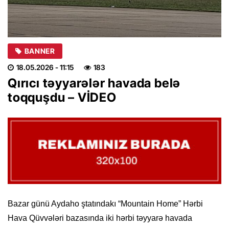
BANNER
18.05.2026
- 11:15
183
Qırıcı təyyarələr havada belə
toqquşdu – VİDEO
Bazar günü Aydaho ştatındakı “Mountain Home” Hərbi
Hava Qüvvələri bazasında iki hərbi təyyarə havada