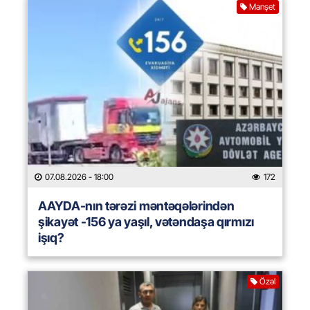
Manşet
07.08.2026
- 18:00
172
AAYDA-nın tərəzi məntəqələrindən
şikayət -156 ya yaşıl, vətəndaşa qırmızı
işıq?
Özəl