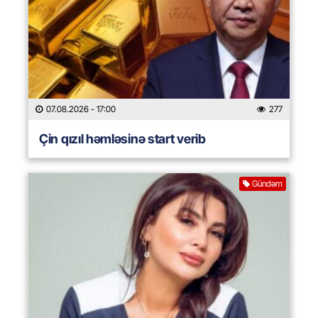
07.08.2026
- 17:00
277
Çin qızıl həmləsinə start verib
Gündəm