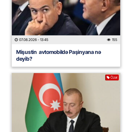
07.08.2026
- 13:45
155
Mişustin avtomobildə Paşinyana nə
deyib?
Özəl