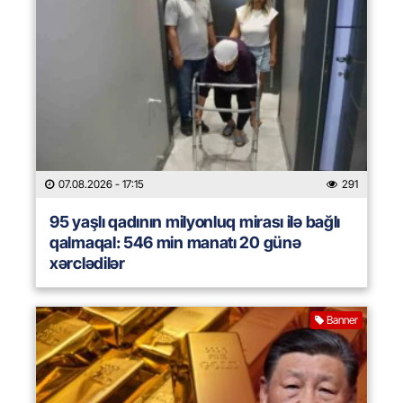
07.08.2026
- 17:15
291
95 yaşlı qadının milyonluq mirası ilə bağlı
qalmaqal: 546 min manatı 20 günə
xərclədilər
Banner