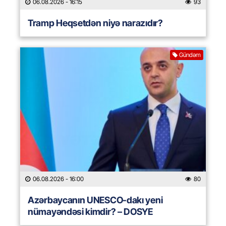
06.08.2026
- 16:15
93
Tramp Heqsetdən niyə narazıdır?
Gündəm
06.08.2026
- 16:00
80
Azərbaycanın UNESCO-dakı yeni
nümayəndəsi kimdir? – DOSYE