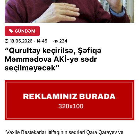
GÜNDƏM
18.05.2026
- 14:45
234
“Qurultay keçirilsə, Şəfiqə
Məmmədova AKİ-yə sədr
seçilməyəcək”
“Vaxilə Bəstəkarlar İttifaqının sədrləri Qara Qarayev və