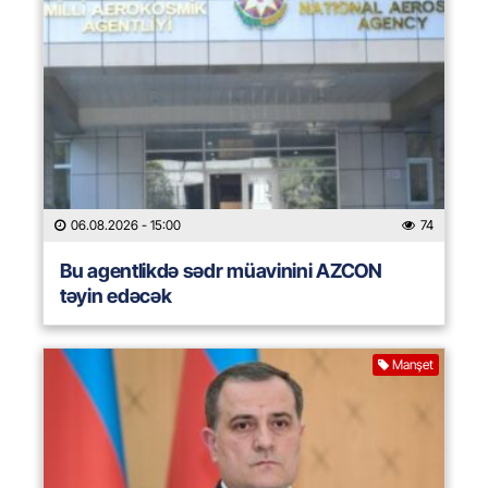
06.08.2026
- 15:00
74
Bu agentlikdə sədr müavinini AZCON
təyin edəcək
Manşet