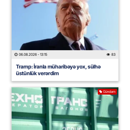
06.08.2026
- 13:15
83
Tramp: İranla müharibəyə yox, sülhə
üstünlük verərdim
Gündəm