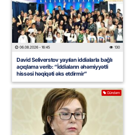
06.08.2026
- 16:45
130
David Seliverstov yayılan iddialarla bağlı
açıqlama verib: “İddiaların əhəmiyyətli
hissəsi həqiqəti əks etdirmir”
Gündəm