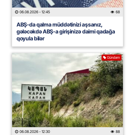
06.08.2026
- 12:45
68
ABŞ-da qalma müddətinizi aşsanız,
gələcəkdə ABŞ-a girişinizə daimi qadağa
qoyula bilər
Gündəm
06.08.2026
- 12:30
88