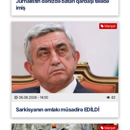
Jurnalistin dənizdə batan qardaşı tələbə
imiş
Manşet
06.08.2026
- 14:00
82
Sarkisyanın əmlakı müsadirə EDİLDİ
Manşet