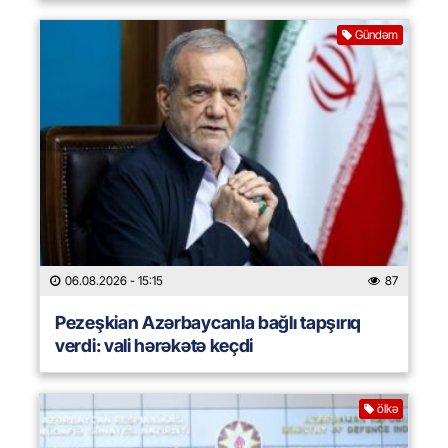
Gündəm
06.08.2026
- 15:15
87
Pezeşkian Azərbaycanla bağlı tapşırıq
verdi: vali hərəkətə keçdi
ölkə