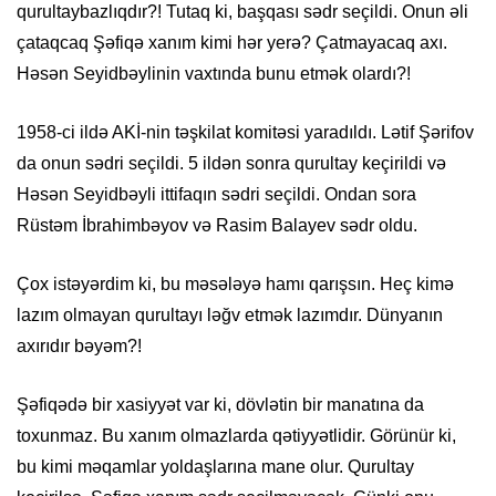
qurultaybazlıqdır?! Tutaq ki, başqası sədr seçildi. Onun əli
çataqcaq Şəfiqə xanım kimi hər yerə? Çatmayacaq axı.
Həsən Seyidbəylinin vaxtında bunu etmək olardı?!
1958-ci ildə AKİ-nin təşkilat komitəsi yaradıldı. Lətif Şərifov
da onun sədri seçildi. 5 ildən sonra qurultay keçirildi və
Həsən Seyidbəyli ittifaqın sədri seçildi. Ondan sora
Rüstəm İbrahimbəyov və Rasim Balayev sədr oldu.
Çox istəyərdim ki, bu məsələyə hamı qarışsın. Heç kimə
lazım olmayan qurultayı ləğv etmək lazımdır. Dünyanın
axırıdır bəyəm?!
Şəfiqədə bir xasiyyət var ki, dövlətin bir manatına da
toxunmaz. Bu xanım olmazlarda qətiyyətlidir. Görünür ki,
bu kimi məqamlar yoldaşlarına mane olur. Qurultay