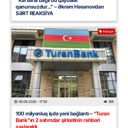
“Kartlarla bağlı bu qaydalar
qanunsuzdur…” – Əkrəm Həsənovdan
SƏRT REAKSİYA
Manşet
06.08.2026
- 17:58
188
100 milyonluq işdə yeni bağlantı –
“Turan
Bank”ın 2 səhmdar şirkətinin rəhbəri
saxlanıldı