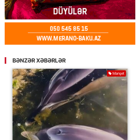
BƏNZƏR XƏBƏRLƏR
Manşet