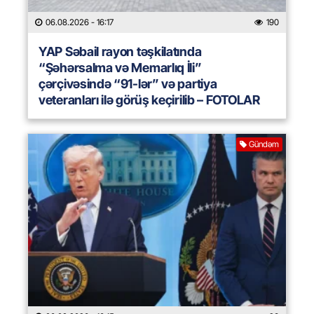
06.08.2026
- 16:17
190
YAP Səbail rayon təşkilatında
“Şəhərsalma və Memarlıq İli”
çərçivəsində “91-lər” və partiya
veteranları ilə görüş keçirilib – FOTOLAR
Gündəm