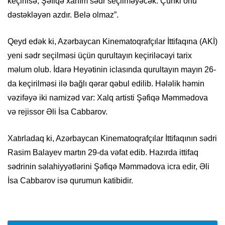
keçirilsə, Şəfiqə xanım sədr seçilməyəcək. Çünki onu
dəstəkləyən azdır. Belə olmaz”.
Qeyd edək ki, Azərbaycan Kinematoqrafçılar İttifaqına (AKİ)
yeni sədr seçilməsi üçün qurultayın keçiriləcəyi tarix
məlum olub. İdarə Heyətinin iclasında qurultayın mayın 26-
da keçirilməsi ilə bağlı qərar qəbul edilib. Hələlik həmin
vəzifəyə iki namizəd var: Xalq artisti Şəfiqə Məmmədova
və rejissor Əli İsa Cabbarov.
Xatırladaq ki, Azərbaycan Kinematoqrafçılar İttifaqının sədri
Rasim Balayev martın 29-da vəfat edib. Hazırda ittifaq
sədrinin səlahiyyətlərini Şəfiqə Məmmədova icra edir, Əli
İsa Cabbarov isə qurumun katibidir.