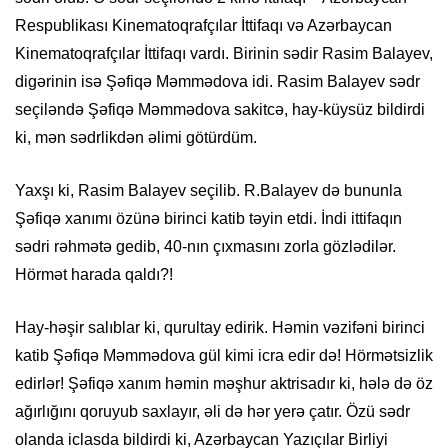
Respublikası Kinematoqrafçılar İttifaqı və Azərbaycan
Kinematoqrafçılar İttifaqı vardı. Birinin sədir Rasim Balayev,
digərinin isə Şəfiqə Məmmədova idi. Rasim Balayev sədr
seçiləndə Şəfiqə Məmmədova sakitcə, hay-küysüz bildirdi
ki, mən sədrlikdən əlimi götürdüm.
Yaxşı ki, Rasim Balayev seçilib. R.Balayev də bununla
Şəfiqə xanımı özünə birinci katib təyin etdi. İndi ittifaqın
sədri rəhmətə gedib, 40-nın çıxmasını zorla gözlədilər.
Hörmət harada qaldı?!
Hay-həşir salıblar ki, qurultay edirik. Həmin vəzifəni birinci
katib Şəfiqə Məmmədova gül kimi icra edir də! Hörmətsizlik
edirlər! Şəfiqə xanım həmin məşhur aktrisadır ki, hələ də öz
ağırlığını qoruyub saxlayır, əli də hər yerə çatır. Özü sədr
olanda iclasda bildirdi ki, Azərbaycan Yazıçılar Birliyi