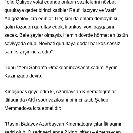
Tofiq Quliyev vəfat edəndə onların vəzifələrini növbəti
qurultaya qədər birinci katiblər Rauf Hacıyev və Vasif
Adıgözəlov icra ediblər. Heç kim də onlara deməyib ki,
gəlin təzədən qurultay edək, filankəsi yox, başqasını
seçək. Belə şeylər olmayıb. Həmin dövrdə hörmət ən üstün
səviyyədə olub. Növbəti qurultaya qədər hər kəs səssiz-
səmirsiz işini icra edib”.
Bunu “Yeni Sabah”a Əməkdar incəsənət xadimi Aydın
Kazımzadə deyib.
Kinoşünas qeyd edib ki, Azərbaycan Kinematoqraflar
İttifaqında (AKİ) sədr vəzifəsini birinci katib Şəfiqə
Məmmədova icra etməlidir:
“Rasim Balayev Azərbaycan Kinematoqrafçılar İttifaqının
sədri olub. O sədr seçiləndə 2 kino ittifaqı – Azərbaycan