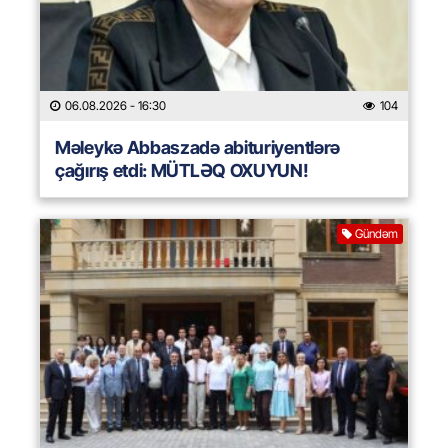
06.08.2026
- 16:30
104
Məleykə Abbaszadə abituriyentlərə
çağırış etdi: MÜTLƏQ OXUYUN!
Gündəm