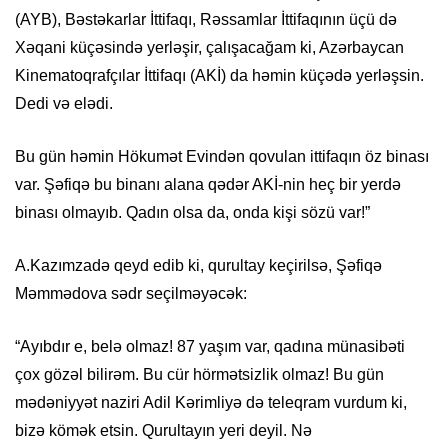
(AYB), Bəstəkarlar İttifaqı, Rəssamlar İttifaqının üçü də
Xəqani küçəsində yerləşir, çalışacağam ki, Azərbaycan
Kinematoqrafçılar İttifaqı (AKİ) da həmin küçədə yerləşsin.
Dedi və elədi.
Bu gün həmin Hökumət Evindən qovulan ittifaqın öz binası
var. Şəfiqə bu binanı alana qədər AKİ-nin heç bir yerdə
binası olmayıb. Qadın olsa da, onda kişi sözü var!”
A.Kazımzadə qeyd edib ki, qurultay keçirilsə, Şəfiqə
Məmmədova sədr seçilməyəcək:
“Ayıbdır e, belə olmaz! 87 yaşım var, qadına münasibəti
çox gözəl bilirəm. Bu cür hörmətsizlik olmaz! Bu gün
mədəniyyət naziri Adil Kərimliyə də teleqram vurdum ki,
bizə kömək etsin. Qurultayın yeri deyil. Nə