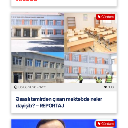
Gündəm
06.08.2026
- 17:15
108
Əsaslı təmirdən çıxan məktəbdə nələr
dəyişib? – REPORTAJ
Gündəm