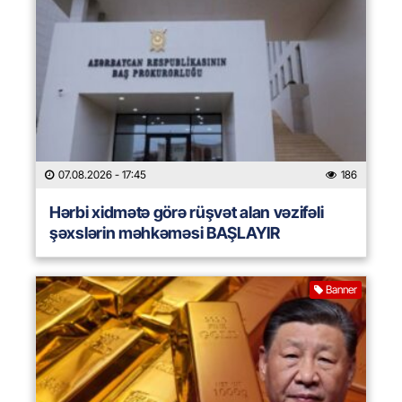
07.08.2026
- 17:45
186
Hərbi xidmətə görə rüşvət alan vəzifəli
şəxslərin məhkəməsi BAŞLAYIR
Banner