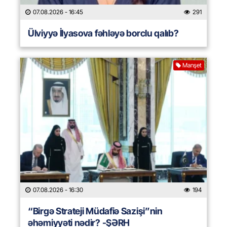
07.08.2026
- 16:45
291
Ülviyyə İlyasova fəhləyə borclu qalıb?
Manşet
07.08.2026
- 16:30
194
“Birgə Strateji Müdafiə Sazişi”nin
əhəmiyyəti nədir? -ŞƏRH