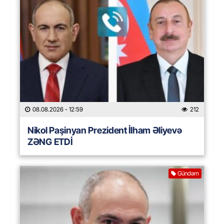
08.08.2026
- 12:59
212
Nikol Paşinyan Prezident İlham Əliyevə
ZƏNG ETDİ
Gündəm