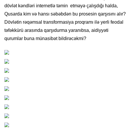
dövlət kəndləri internetlə təmin etməyə çalışdığı halda,
Qusarda kim və hansı səbəbdən bu prosesin qarşısını alır?
Dövlətin rəqəmsal transformasiya proqramı ilə yerli feodal
təfəkkürü arasında qarşıdurma yaranıbsa, aidiyyəti
qurumlar buna münasibət bildirəcəkmi?