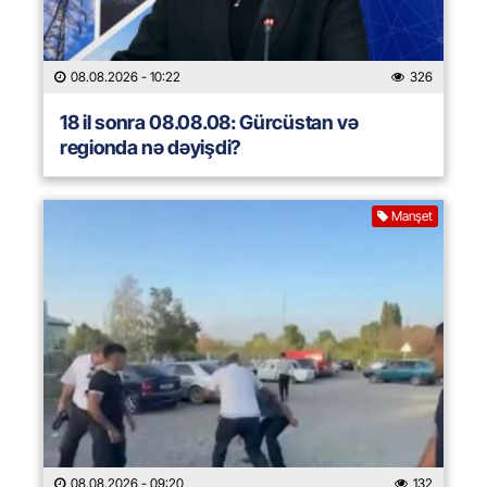
08.08.2026
- 10:22
326
18 il sonra 08.08.08: Gürcüstan və
regionda nə dəyişdi?
Manşet
08.08.2026
- 09:20
132