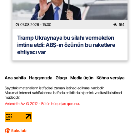
07.08.2026
- 15:00
164
Tramp Ukraynaya bu silahı verməkdən
imtina etdi: ABŞ-ın özünün bu raketlərə
ehtiyacı var
Ana səhifə
Haqqımızda
Əlaqə
Media üçün
Köhnə versiya
Saytdakı materialların istifadəsi zamanı istinad edilməsi vacibdir.
Məlumat internet səhifələrində istifadə edildikdə hiperlink vasitəsi ilə istinad
mütləqdir.
Veteninfo.Az © 2012 - Bütün hüquqları qorunur.