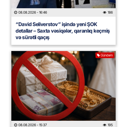
08.08.2026
- 16:46
186
“David Seliverstov” işində yeni ŞOK
detallar – Saxta vəsiqələr, qaranlıq keçmiş
və sürətli qaçış
Gündəm
08.08.2026
- 15:37
195