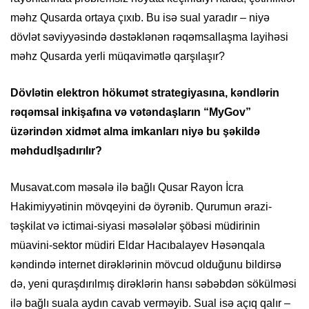
məhz Qusarda ortaya çıxıb. Bu isə sual yaradır – niyə
dövlət səviyyəsində dəstəklənən rəqəmsallaşma layihəsi
məhz Qusarda yerli müqavimətlə qarşılaşır?
Dövlətin elektron hökumət strategiyasına, kəndlərin
rəqəmsal inkişafına və vətəndaşların “MyGov”
üzərindən xidmət alma imkanları niyə bu şəkildə
məhdudlşadırılır?
Musavat.com məsələ ilə bağlı Qusar Rayon İcra
Hakimiyyətinin mövqeyini də öyrənib. Qurumun ərazi-
təşkilat və ictimai-siyasi məsələlər şöbəsi müdirinin
müavini-sektor müdiri Eldar Hacıbalayev Həsənqala
kəndində internet dirəklərinin mövcud olduğunu bildirsə
də, yeni quraşdırılmış dirəklərin hansı səbəbdən sökülməsi
ilə bağlı suala aydın cavab verməyib. Sual isə açıq qalır –