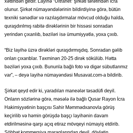
xəttindən gedir. Layihə “Ultranet” şirkəti tərəfindən icra
olunur. Şirkət nümayəndələrinin bildirdiyinə görə, bütün
texniki sənədlər və razılaşdırmalar mövcud olduğu halda,
quraşdırılmış rabitə dirəklərinin bir hissəsi sonradan
yerindən çıxarılıb, bəziləri isə ümumiyyətlə, yoxa çıxıb.
“Biz layihə üzrə dirəkləri quraşdırmışdıq. Sonradan gəlib
onları çıxarıblar. Təxminən 20-25 dirək sökülüb. Hətta
bəziləri yoxa çıxıb. Bununla bağlı foto və digər sübutlarımız
var”, – deyə layihə nümayəndəsi Musavat.com-a bildirib.
Şirkət qeyd edir ki, yaradılan maneələr təsadüfi deyil.
Onların sözlərinə görə, məsələ ilə bağlı Qusar Rayon İcra
Hakimiyyətinin başçısı Sahir Məmmədxanovla görüş
keçirilib və həmin görüşdə başçı layihənin davam
etdirilməsinə qarşı açıq etiraz mövqeyi nümayiş etdirib.
Söhbət kommersiya maraqlarından deyil, dövlətin