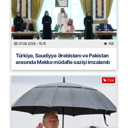
07.08.2026
- 15:15
158
Türkiyə, Səudiyyə Ərəbistanı və Pakistan
arasında Məkkə müdafiə sazişi imzalanıb
Özəl