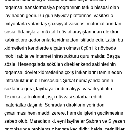
rəqəmsal transformasiya proqramının tərkib hissəsi olan
layihədən gedir. Bu gün MyGov platforması vasitəsilə
milyonlarla vətəndaş şəxsiyyət vəsiqəsi məlumatlarından
sosial ödənişlərə, müxtəlif dövlət arayışlarından elektron
kabinetlərə qədər onlarla xidmətdən istifadə edir. Lakin bu
xidmətlərin kəndlərdə əlçatan olması üçün ilk növbədə
mobil rabitə və internet infrastrukturu qurulmalıdır. Başqa
sözlə, Həsənqalada sökülən dirəklər kənd sakinlərinin
rəqəmsal dövlət xidmətlərinə çıxış imkanlarını təmin edən
infrastrukturun bir hissəsidir. Şirkət nümayəndələrinin
sözlərinə görə, layihəyə ciddi maliyyə vəsaiti yatırılıb.
Texnika cəlb olunub, işçi qüvvəsi səfərbər edilib,
materiallar daşınıb. Sonradan dirəklərin yerindən
çıxarılması həm maddi zərərə, həm də işlərin gecikməsinə
səbəb olub. Maraqlıdır ki, eyni layihələr Şabran və Siyəzən
rayonlarında problemsiz həyata keçirildiyi halda, çətinliklər