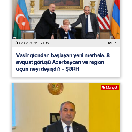
08.08.2026
- 21:36
171
Vaşinqtondan başlayan yeni mərhələ: 8
avqust görüşü Azərbaycan və region
üçün nəyi dəyişdi? – ŞƏRH
Manşet