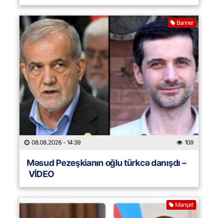
Banner
08.08.2026
- 14:39
109
Məsud Pezeşkianın oğlu türkcə danışdı –
VİDEO
Manşet