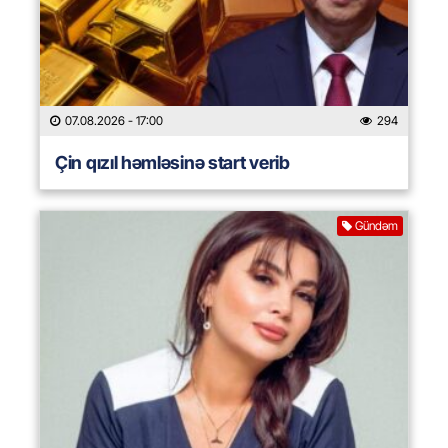
07.08.2026
- 17:00
294
Çin qızıl həmləsinə start verib
Gündəm