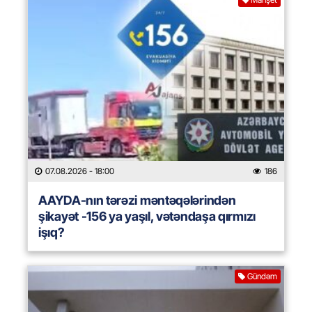
07.08.2026
- 18:00
186
AAYDA-nın tərəzi məntəqələrindən
şikayət -156 ya yaşıl, vətəndaşa qırmızı
işıq?
Gündəm