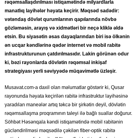
rəqəmsallaşdırılması istiqamətində milyardlarla
manatlıq layihələr həyata keçirir. Məqsəd sadədir:
vətəndaş dövlət qurumlarının qapılarında növbə
gözləməsin, arayış və xidmətləri bir neçə kliklə əldə
etsin. Bu siyasətin əsas dayaqlarından biri isə ölkənin
ən ucqar kəndlərinə qədər internet və mobil rabitə
infrastrukturunun çatdırılmasıdır. Lakin görünən odur
ki, bəzi rayonlarda dövlətin rəqəmsal inkişaf
strategiyası yerli səviyyədə müqavimətlə üzləşir.
Musavat.com-a daxil olan məlumatlar göstərir ki, Qusar
rayonunda həyata keçirilən rabitə infrastruktur layihəsinə
yaradılan maneələr artıq təkcə bir şirkətin deyil, dövlətin
rəqəmsallaşma proqramının taleyi ilə bağlı suallar doğurur.
Söhbət Həsənqala kəndi istiqamətində mobil rabitənin
gücləndirilməsi məqsədilə çəkilən fiber-optik rabitə