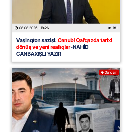
08.08.2026
- 18:26
181
Vaşinqton sazişi:
Cənubi Qafqazda tarixi
dönüş və yeni reallıqlar
-NAHİD
CANBAXIŞLI YAZIR
Gündəm