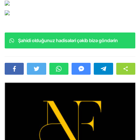
Şahidi olduğunuz hadisələri çəkib bizə göndərin