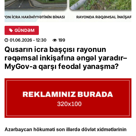
GÜNDƏM
01.06.2026
- 12:30
199
Qusarın icra başçısı rayonun
rəqəmsal inkişafına əngəl yaradır–
MyGov-a qarşı feodal yanaşma?
Azərbaycan hökuməti son illərdə dövlət xidmətlərinin