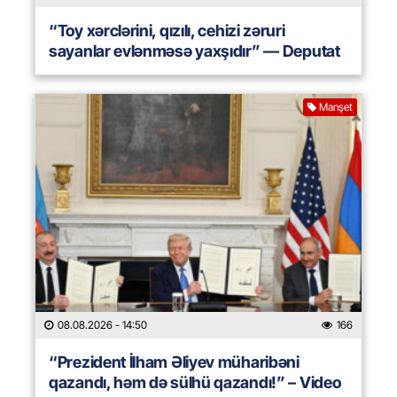
“Toy xərclərini, qızılı, cehizi zəruri
sayanlar evlənməsə yaxşıdır” — Deputat
Manşet
08.08.2026
- 14:50
166
“Prezident İlham Əliyev müharibəni
qazandı, həm də sülhü qazandı!” – Video