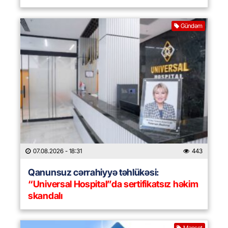
Gündəm
07.08.2026
- 18:31
443
Qanunsuz cərrahiyyə təhlükəsi:
“Universal Hospital”da sertifikatsız həkim
skandalı
Manşet