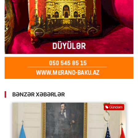
BƏNZƏR XƏBƏRLƏR
Gündəm