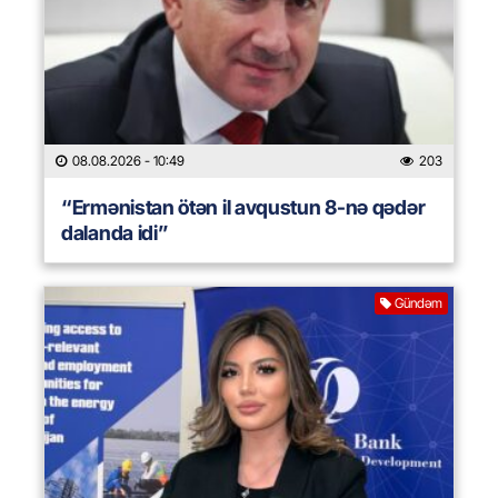
08.08.2026
- 10:49
203
“Ermənistan ötən il avqustun 8-nə qədər
dalanda idi”
Gündəm