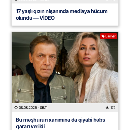
17 yaşlı qızın nişanında mediaya hücum
olundu — VİDEO
Banner
08.08.2026
- 09:11
172
Bu məşhurun xanımına da qiyabi həbs
qərarı verildi