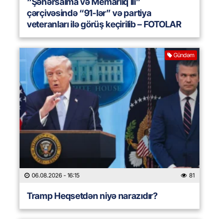
“Şəhərsalma və Memarlıq İli”
çərçivəsində “91-lər” və partiya
veteranları ilə görüş keçirilib – FOTOLAR
Gündəm
06.08.2026
- 16:15
81
Tramp Heqsetdən niyə narazıdır?