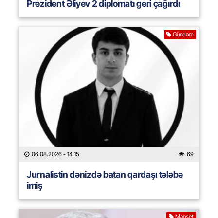
Prezident Əliyev 2 diplomatı geri çağırdı
Gündəm
06.08.2026
- 14:15
69
Jurnalistin dənizdə batan qardaşı tələbə
imiş
Manşet