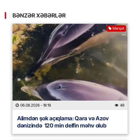
BƏNZƏR XƏBƏRLƏR
Manşet
06.08.2026
- 18:19
49
Alimdən şok açıqlama: Qara və Azov
dənizində 120 min delfin məhv olub