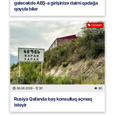
gələcəkdə ABŞ-a girişinizə daimi qadağa
qoyula bilər
Gündəm
06.08.2026
- 12:30
80
Rusiya Qafanda baş konsulluq açmaq
istəyir