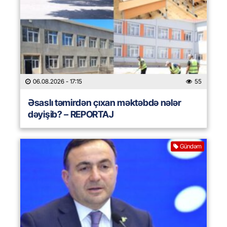
06.08.2026
- 17:15
55
Əsaslı təmirdən çıxan məktəbdə nələr
dəyişib? – REPORTAJ
Gündəm