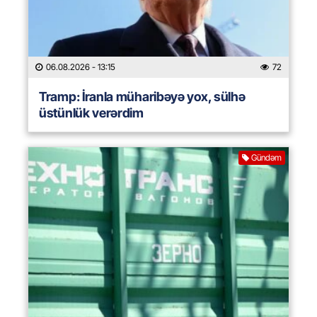
06.08.2026
- 13:15
72
Tramp: İranla müharibəyə yox, sülhə
üstünlük verərdim
Gündəm