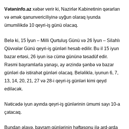
Vətəninfo.az
xəbər verir ki, Nazirlər Kabinetinin qərarları
və əmək qanunvericiliyinə uyğun olaraq iyunda
ümumilikdə 10 qeyri-iş günü olacaq.
Belə ki, 15 İyun – Milli Qurtuluş Günü və 26 İyun – Silahlı
Qüvvələr Günü qeyri-iş günləri hesab edilir. Bu il 15 iyun
bazar ertəsi, 26 iyun isə cümə gününə təsadüf edir.
Rəsmi bayramlarla yanaşı, ay ərzində şənbə və bazar
günləri də istirahət günləri olacaq. Beləliklə, iyunun 6, 7,
13, 14, 20, 21, 27 və 28-i qeyri-iş günləri kimi qeyd
ediləcək.
Nəticədə iyun ayında qeyri-iş günlərinin ümumi sayı 10-a
çatacaq.
Bundan əlavə, bayram günlərinin həftəsonu ilə ard-arda