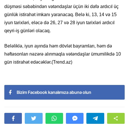
düşməsi səbəbindən vətəndaşlar üçün iki dəfə ardıcıl üç
günlük istirahət imkanı yaranacaq. Belə ki, 13, 14 və 15
iyun tarixləri, eləcə də 26, 27 və 28 iyun tarixləri ardıcıl
qeyri-iş günləri olacaq.
Beləliklə, iyun ayında həm dövlət bayramları, həm də
həftəsonları nəzərə alınmaqla vətəndaşlar ümumilikdə 10
gün istirahət edəcəklər.(Trend.az)
Bizim Facebook kanalımıza abunə olun