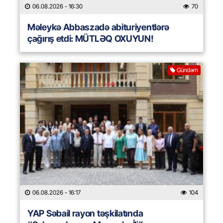
06.08.2026
- 16:30
70
Məleykə Abbaszadə abituriyentlərə
çağırış etdi: MÜTLƏQ OXUYUN!
Gündəm
06.08.2026
- 16:17
104
YAP Səbail rayon təşkilatında