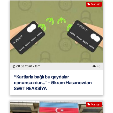
Manşet
06.08.2026
- 18:11
43
“Kartlarla bağlı bu qaydalar
qanunsuzdur…” – Əkrəm Həsənovdan
SƏRT REAKSİYA
Manşet