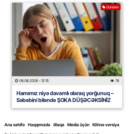
Gündəm
06.08.2026
- 12:15
74
Hamımız niyə davamlı olaraq yorğunuq –
Səbəbini biləndə ŞOKA DÜŞƏCƏKSİNİZ
Ana səhifə
Haqqımızda
Əlaqə
Media üçün
Köhnə versiya