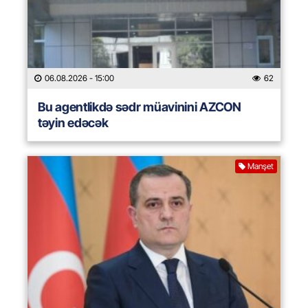
06.08.2026
- 15:00
62
Bu agentlikdə sədr müavinini AZCON
təyin edəcək
Manşet