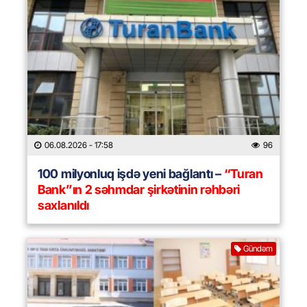
06.08.2026
- 17:58
96
100 milyonluq işdə yeni bağlantı –
“Turan
Bank”ın 2 səhmdar şirkətinin rəhbəri
saxlanıldı
Gündəm