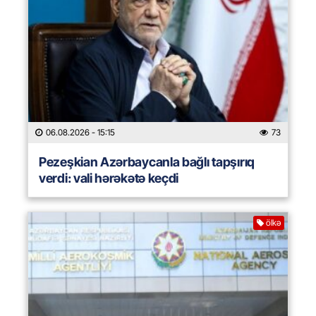
06.08.2026
- 15:15
73
Pezeşkian Azərbaycanla bağlı tapşırıq
verdi: vali hərəkətə keçdi
ölkə