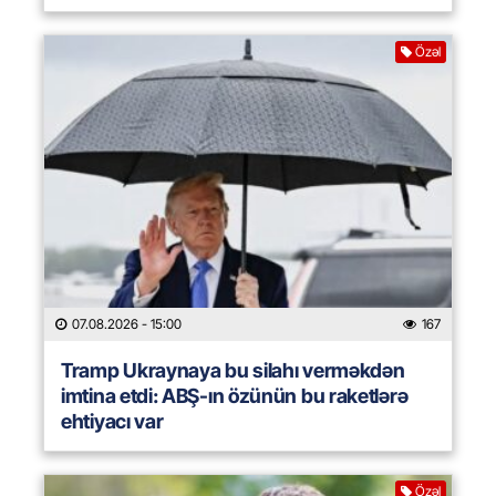
Özəl
07.08.2026
- 15:00
167
Tramp Ukraynaya bu silahı verməkdən
imtina etdi: ABŞ-ın özünün bu raketlərə
ehtiyacı var
Özəl