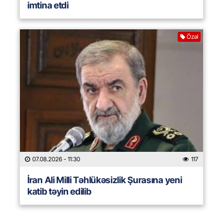
imtina etdi
Özəl
07.08.2026
- 11:30
117
İran Ali Milli Təhlükəsizlik Şurasına yeni
katib təyin edilib