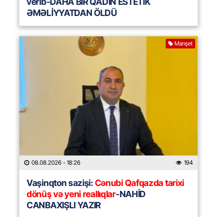
verib-DAHA BİR QADIN ESTETİK
ƏMƏLİYYATDAN ÖLDÜ
Manşet
08.08.2026
- 18:26
194
Vaşinqton sazişi:
Cənubi Qafqazda tarixi
dönüş və yeni reallıqlar
-NAHİD
CANBAXIŞLI YAZIR