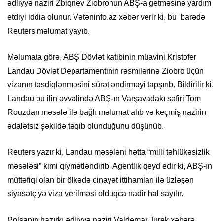
ədliyyə naziri Zbiqnev Ziobronun ABŞ-a getməsinə yardım
etdiyi iddia olunur. Vətəninfo.az xəbər verir ki, bu barədə
Reuters məlumat yayıb.
Məlumata görə, ABŞ Dövlət katibinin müavini Kristofer
Landau Dövlət Departamentinin rəsmilərinə Ziobro üçün
vizanın təsdiqlənməsini sürətləndirməyi tapşırıb. Bildirilir ki,
Landau bu ilin əvvəlində ABŞ-ın Varşavadakı səfiri Tom
Rouzdan məsələ ilə bağlı məlumat alıb və keçmiş nazirin
ədalətsiz şəkildə təqib olunduğunu düşünüb.
Reuters yazır ki, Landau məsələni hətta “milli təhlükəsizlik
məsələsi” kimi qiymətləndirib. Agentlik qeyd edir ki, ABŞ-ın
müttəfiqi olan bir ölkədə cinayət ittihamları ilə üzləşən
siyasətçiyə viza verilməsi olduqca nadir hal sayılır.
Polşanın hazırkı ədliyyə naziri Valdemar Jurek xəbərə