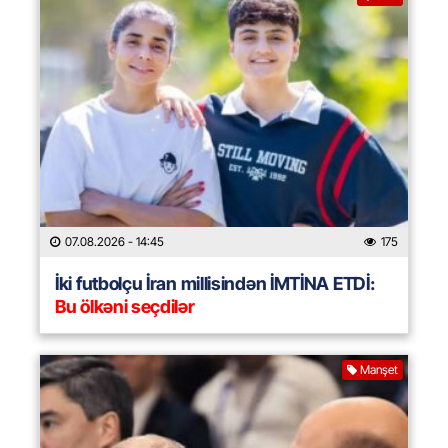
07.08.2026
- 14:45
175
İki futbolçu İran millisindən İMTİNA ETDİ:
Bu ölkəni seçdilər
Manşet