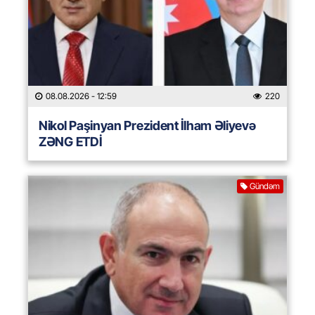
08.08.2026
- 12:59
220
Nikol Paşinyan Prezident İlham Əliyevə
ZƏNG ETDİ
Gündəm