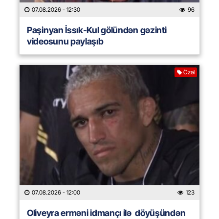
07.08.2026
- 12:30
96
Paşinyan İssık-Kul gölündən gəzinti
videosunu paylaşıb
Özəl
07.08.2026
- 12:00
123
Oliveyra erməni idmançı ilə döyüşündən