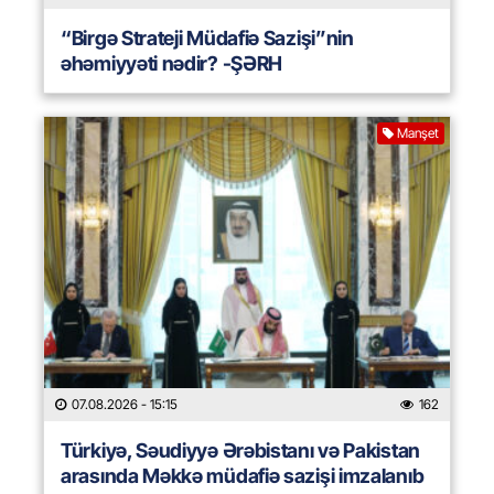
“Birgə Strateji Müdafiə Sazişi”nin
əhəmiyyəti nədir? -ŞƏRH
Manşet
07.08.2026
- 15:15
162
Türkiyə, Səudiyyə Ərəbistanı və Pakistan
arasında Məkkə müdafiə sazişi imzalanıb