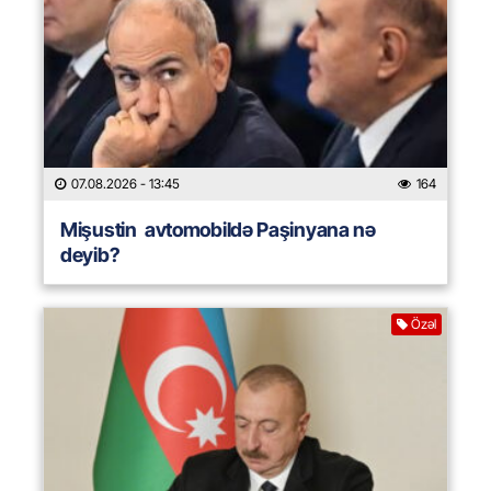
07.08.2026
- 13:45
164
Mişustin avtomobildə Paşinyana nə
deyib?
Özəl