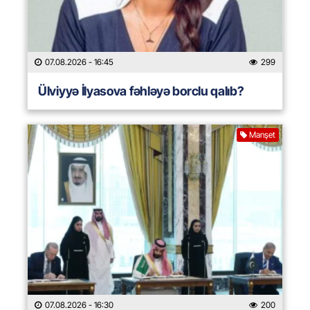
07.08.2026
- 16:45
299
Ülviyyə İlyasova fəhləyə borclu qalıb?
Manşet
07.08.2026
- 16:30
200