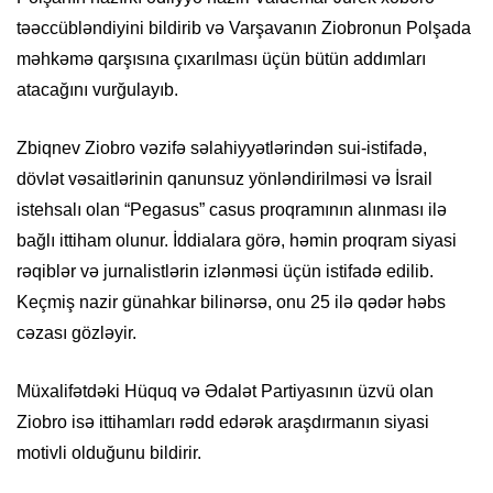
təəccübləndiyini bildirib və Varşavanın Ziobronun Polşada
məhkəmə qarşısına çıxarılması üçün bütün addımları
atacağını vurğulayıb.
Zbiqnev Ziobro vəzifə səlahiyyətlərindən sui-istifadə,
dövlət vəsaitlərinin qanunsuz yönləndirilməsi və İsrail
istehsalı olan “Pegasus” casus proqramının alınması ilə
bağlı ittiham olunur. İddialara görə, həmin proqram siyasi
rəqiblər və jurnalistlərin izlənməsi üçün istifadə edilib.
Keçmiş nazir günahkar bilinərsə, onu 25 ilə qədər həbs
cəzası gözləyir.
Müxalifətdəki Hüquq və Ədalət Partiyasının üzvü olan
Ziobro isə ittihamları rədd edərək araşdırmanın siyasi
motivli olduğunu bildirir.