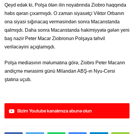
Qeyd edək ki, Polşa ötən ilin noyabrında Ziobro haqqında
həbs qərarı çıxarmışdı. O zaman siyasətçi Viktor Orbanın
ona siyasi sığınacaq verməsindən sonra Macarıstanda
qalmışdı. Daha sonra Macarıstanda hakimiyyətə gələn yeni
baş nazir Peter Macar Ziobronun Polşaya təhvil
veriləcəyini açıqlamışdı.
Polşa mediasının məlumatına görə, Ziobro Peter Macarın
andiçmə mərasimi günü Milandan ABŞ-ın Nyu-Cersi
ştatına uçub.
Bizim Youtube kanalımıza abunə olun