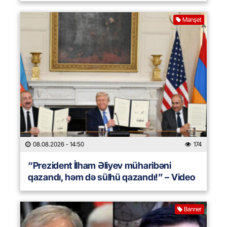
Manşet
08.08.2026
- 14:50
174
“Prezident İlham Əliyev müharibəni
qazandı, həm də sülhü qazandı!” – Video
Banner