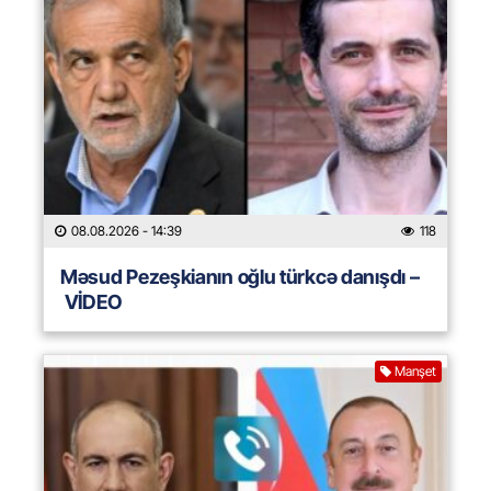
08.08.2026
- 14:39
118
Məsud Pezeşkianın oğlu türkcə danışdı –
VİDEO
Manşet