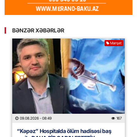
BƏNZƏR XƏBƏRLƏR
Manşet
09.08.2026
- 08:49
167
“Kəpəz” Hospitalda ölüm hadisəsi baş