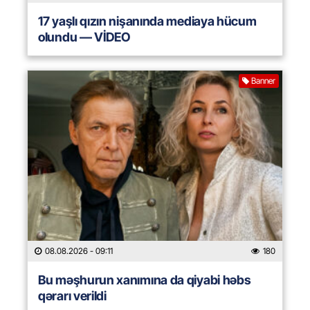
17 yaşlı qızın nişanında mediaya hücum
olundu — VİDEO
Banner
08.08.2026
- 09:11
180
Bu məşhurun xanımına da qiyabi həbs
qərarı verildi