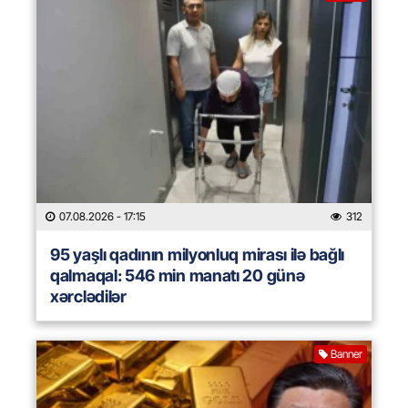
07.08.2026
- 17:15
312
95 yaşlı qadının milyonluq mirası ilə bağlı
qalmaqal: 546 min manatı 20 günə
xərclədilər
Banner