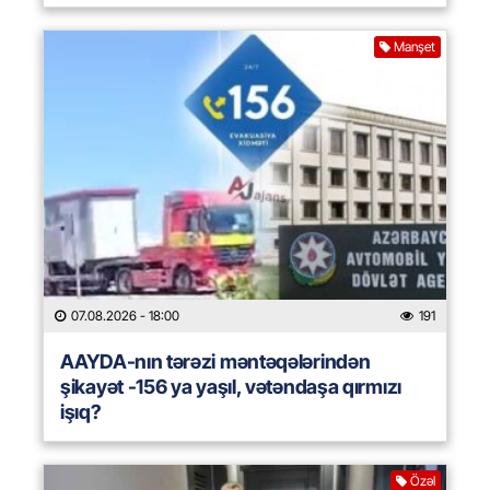
Manşet
07.08.2026
- 18:00
191
AAYDA-nın tərəzi məntəqələrindən
şikayət -156 ya yaşıl, vətəndaşa qırmızı
işıq?
Özəl