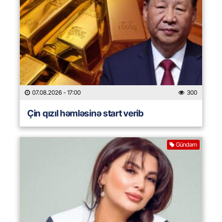
07.08.2026
- 17:00
300
Çin qızıl həmləsinə start verib
Gündəm