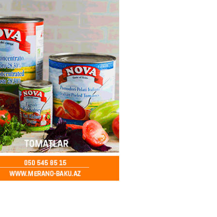
k verərdim
2026
- 13:15
72
ycan üzərindən Ermənistana
buğdası gedib
2026
- 13:00
76
qalma müddətinizi aşsanız,
də ABŞ-a girişinizə daimi
qoyula bilər
2026
- 12:45
60
 Qafanda baş konsulluq açmaq
2026
- 12:30
80