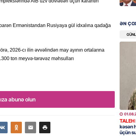
mplekslərində AİB üzv dövlətləri üçün karantin
GÜNDƏM
YAP Səb
“Şəhərs
çərçivə
ƏN ÇO
tibarən Ermənistandan Rusiyaya gül idxalına qadağa
veteranl
FOTOL
GÜN
06.08.
ə, 2026-cı ilin əvvəlindən may ayının ortalarına
GÜNDƏM
300 ton meyvə-tərəvəz məhsulları
Tramp H
06.08.
GÜNDƏM
Azərba
ıza abunə olun
nümayə
06.08.
01.08.
TALEH
HADISƏ
kəsən 
üçün s
Sərhədl