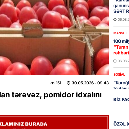
qanuns
SƏRT 
06.08.
MANŞET
100 mil
“Turan 
rəhbəri
06.08.
SOSIAL
“Koroğl
151
30.05.2026
- 09:43
toplayı
an tərəvəz, pomidor idxalını
06.08.
BIZ F
GÜNDƏM
Əsaslı 
dəyişi
ÖZƏL 