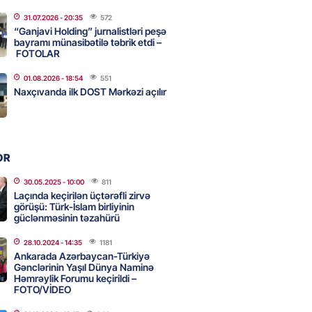
2026
- 15:45
74
31.07.2026
- 20:35
572
“Ganjavi Holding” jurnalistləri peşə
bayramı münasibətilə təbrik etdi –
FOTOLAR
aşqırdıstan və Yaroslavldakı
01.08.2026
- 18:54
551
mal zavodunu vurub
Naxçıvanda ilk DOST Mərkəzi açılır
2026
- 15:30
74
an Azərbaycanla bağlı tapşırıq
OR
vali hərəkətə keçdi
30.05.2025
- 10:00
811
2026
- 15:15
73
Laçında keçirilən üçtərəfli zirvə
görüşü: Türk-İslam birliyinin
güclənməsinin təzahürü
Star kartını indi sifariş
28.10.2024
- 14:35
1181
ağdlaşdırmanı komissiyasız
Ankarada Azərbaycan-Türkiyə
Gənclərinin Yaşıl Dünya Naminə
Həmrəylik Forumu keçirildi –
FOTO/VİDEO
2026
- 15:07
78