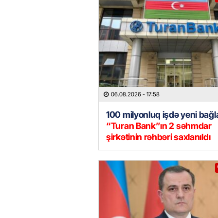
06.08.2026
- 17:58
100 milyonluq işdə yeni bağla
“Turan Bank”ın 2 səhmdar
şirkətinin rəhbəri saxlanıldı