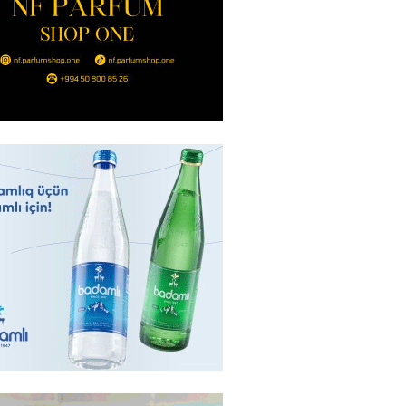
anın əmlakı müsadirə EDİLDİ
2026
- 14:00
75
a zibil qutusuna atılan 1 milyon
lotereya bileti iki günlük
dan sonra tapılıb
2026
- 13:45
64
ə FACİƏ – Ər-arvad yanaraq
2026
- 13:30
75
İranla müharibəyə yox, sülhə