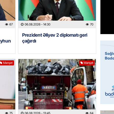
MANŞET
Sarkisy
67
06.08.2026
- 14:30
70
06.08.
Prezident Əliyev 2 diplomatı geri
MANŞET
eyhun
çağırdı
İtaliyad
avroluq 
axtarış
06.08.
Manşet
Manşet
HADISƏ
Tərtərd
ÖLDÜ
06.08.
BANNER
Tramp: 
75
06.08.2026
- 13:45
64