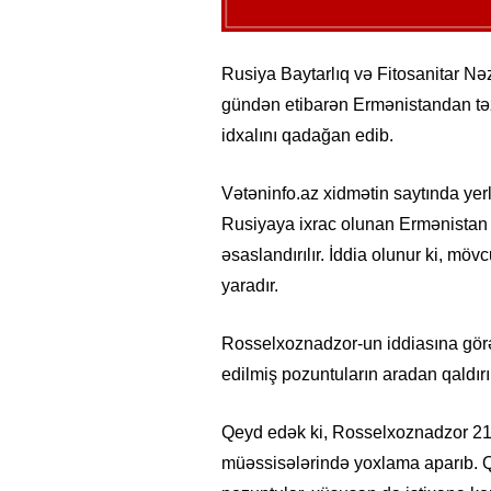
Rusiya Baytarlıq və Fitosanitar N
gündən etibarən Ermənistandan təzə
idxalını qadağan edib.
Vətəninfo.az xidmətin saytında yerl
Rusiyaya ixrac olunan Ermənistan 
əsaslandırılır. İddia olunur ki, mö
yaradır.
Rosselxoznadzor-un iddiasına gör
edilmiş pozuntuların aradan qaldır
Qeyd edək ki, Rosselxoznadzor 21-
müəssisələrində yoxlama aparıb. Qu