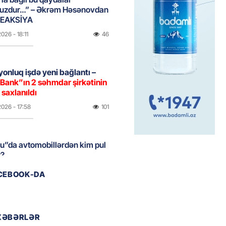
uzdur…” – Əkrəm Həsənovdan
REAKSİYA
2026
- 18:11
46
yonluq işdə yeni bağlantı –
Bank”ın 2 səhmdar şirkətinin
 saxlanıldı
2026
- 17:58
101
u”da avtomobillərdən kim pul
r?
2026
- 17:30
57
ACEBOOK-DA
təmirdən çıxan məktəbdə nələr
b? – REPORTAJ
XƏBƏRLƏR