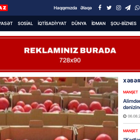
Haqqımızda
Əlaqə
YASƏT
SOSIAL
İQTISADIYYAT
DÜNYA
İDMAN
ŞOU-BIZNES
XƏBƏR
MANŞET
Alimdə
dənizin
06.08.
MANŞET
“Kartla