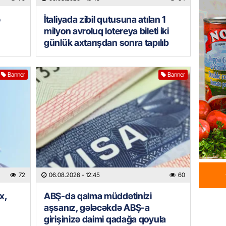
üstünlü
ə
İtaliyada zibil qutusuna atılan 1
06.08.
milyon avroluq lotereya bileti iki
günlük axtarışdan sonra tapılıb
GÜNDƏM
Azərba
Rusiya 
Banner
Banner
06.08.
BANNER
ABŞ-da 
gələcək
qadağa 
06.08.
72
06.08.2026
- 12:45
60
GÜNDƏM
Rusiya
x,
ABŞ-da qalma müddətinizi
istəyir
aşsanız, gələcəkdə ABŞ-a
girişinizə daimi qadağa qoyula
06.08.