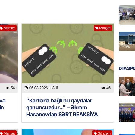
06.08.
DÜNYA
Manşet
Manşet
Kiyev B
neft e
06.08.
GÜNDƏM
Pezeşki
DİASP
verdi: 
06.08.
56
06.08.2026
- 18:11
46
REKLAM
 və
“Kartlarla bağlı bu qaydalar
Birbank 
in
qanunsuzdur…” – Əkrəm
edin, n
Həsənovdan SƏRT REAKSİYA
edin
06.08.
Manşet
Gündəm