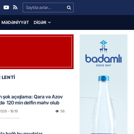
Search…
MƏDƏNIYYƏT
DIGƏR
 LENTİ
n şok açıqlama: Qara və Azov
də 120 min delfin məhv olub
2026
- 18:19
56
rla bağlı bu qaydalar