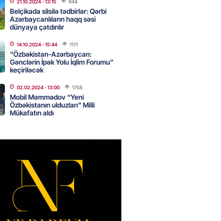
21.10.2024
- 13:15
944
Belçikada silsilə tədbirlər: Qərbi
Azərbaycanlıların haqq səsi
ntlikdə sədr müavinini AZCON
dünyaya çatdırılır
edəcək
2026
- 15:00
14.10.2024
- 15:44
1171
62
“Özbəkistan-Azərbaycan:
Gənclərin İpək Yolu İqlim Forumu”
keçiriləcək
ycan Ukraynaya qaz tədarük
02.02.2024
- 13:00
1758
 hazırdır – Ceyhun Bayramov
Mobil Məmmədov “Yeni
Özbəkistanın ulduzları” Milli
2026
- 14:45
67
Mükafatın aldı
nt Əliyev 2 diplomatı geri çağırdı
2026
- 14:30
70
stin dənizdə batan qardaşı tələbə
2026
- 14:15
69