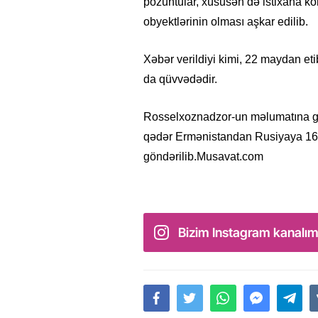
pozuntular, xüsusən də istixana ko
obyektlərinin olması aşkar edilib.
Xəbər verildiyi kimi, 22 maydan e
da qüvvədədir.
Rosselxoznadzor-un məlumatına gör
qədər Ermənistandan Rusiyaya 16.
göndərilib.Musavat.com
Bizim Instagram kanalım