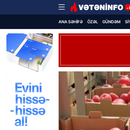
ANA SƏHIFƏ
ÖZƏL
GÜNDƏM
SI