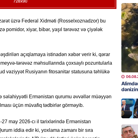
06.08.
GÜNDƏM
əzarət üzrə Federal Xidməti (Rosselxoznadzor) bu
Preziden
 pomidor, xiyar, bibər, yaşıl tərəvəz və çiyələk
etdiyi 
DOSYE
06.08.
əşdirilən açıqlamaya istinadən xəbər verir ki, qərar
DÜNYA
meyvə-tərəvəz məhsullarında çoxsaylı pozuntularla
Hakan F
vcud vəziyyət Rusiyanın fitosanitar statusuna təhlükə
əl-Şeyb
06.08.
Alimdə
06.08.
dənizin
ə səlahiyyətli Ermənistan qurumu əvvəllər müəyyən
GÜNDƏM
ılması üçün müvafiq tədbirlər görməyib.
Məleyk
çağırı
27 may 2026-cı il tarixlərində Ermənistan
06.08.
rum iddia edir ki, yoxlama zamanı bir sıra