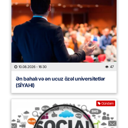
10.08.2026
- 16:30
47
Ən bahalı və ən ucuz özəl universitetlər
(SİYAHI)
Gündəm