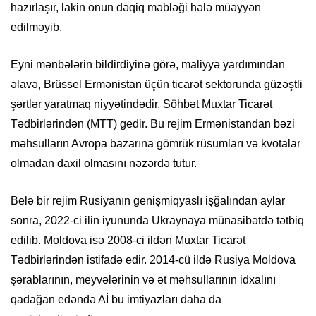
hazırlaşır, lakin onun dəqiq məbləği hələ müəyyən
edilməyib.
Eyni mənbələrin bildirdiyinə görə, maliyyə yardımından
əlavə, Brüssel Ermənistan üçün ticarət sektorunda güzəştli
şərtlər yaratmaq niyyətindədir. Söhbət Muxtar Ticarət
Tədbirlərindən (MTT) gedir. Bu rejim Ermənistandan bəzi
məhsulların Avropa bazarına gömrük rüsumları və kvotalar
olmadan daxil olmasını nəzərdə tutur.
Belə bir rejim Rusiyanın genişmiqyaslı işğalından aylar
sonra, 2022-ci ilin iyununda Ukraynaya münasibətdə tətbiq
edilib. Moldova isə 2008-ci ildən Muxtar Ticarət
Tədbirlərindən istifadə edir. 2014-cü ildə Rusiya Moldova
şərablarının, meyvələrinin və ət məhsullarının idxalını
qadağan edəndə Aİ bu imtiyazları daha da