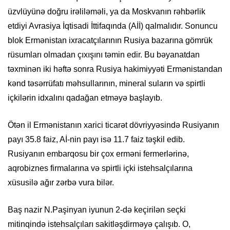
üzvlüyünə doğru irəliləməli, ya da Moskvanın rəhbərlik
etdiyi Avrasiya İqtisadi İttifaqında (Aİİ) qalmalıdır. Sonuncu
blok Ermənistan ixracatçılarının Rusiya bazarına gömrük
rüsumları olmadan çıxışını təmin edir. Bu bəyanatdan
təxminən iki həftə sonra Rusiya hakimiyyəti Ermənistandan
kənd təsərrüfatı məhsullarının, mineral suların və spirtli
içkilərin idxalını qadağan etməyə başlayıb.
Ötən il Ermənistanın xarici ticarət dövriyyəsində Rusiyanın
payı 35.8 faiz, Aİ-nin payı isə 11.7 faiz təşkil edib.
Rusiyanın embarqosu bir çox erməni fermerlərinə,
aqrobiznes firmalarına və spirtli içki istehsalçılarına
xüsusilə ağır zərbə vura bilər.
Baş nazir N.Paşinyan iyunun 2-də keçirilən seçki
mitinqində istehsalçıları sakitləşdirməyə çalışıb. O,