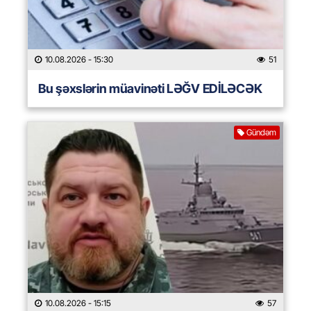
10.08.2026
- 15:30
51
Bu şəxslərin müavinəti LƏĞV EDİLƏCƏK
Gündəm
10.08.2026
- 15:15
57