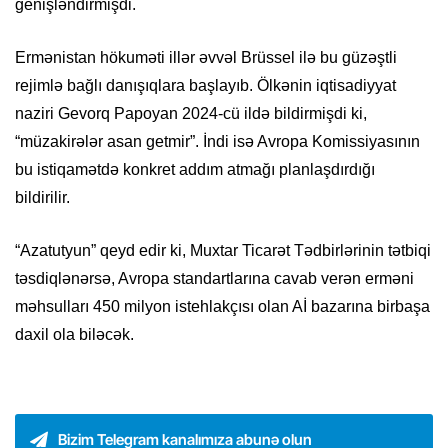
genişləndirmişdi.
Ermənistan hökuməti illər əvvəl Brüssel ilə bu güzəştli
rejimlə bağlı danışıqlara başlayıb. Ölkənin iqtisadiyyat
naziri Gevorq Papoyan 2024-cü ildə bildirmişdi ki,
“müzakirələr asan getmir”. İndi isə Avropa Komissiyasının
bu istiqamətdə konkret addım atmağı planlaşdırdığı
bildirilir.
“Azatutyun” qeyd edir ki, Muxtar Ticarət Tədbirlərinin tətbiqi
təsdiqlənərsə, Avropa standartlarına cavab verən erməni
məhsulları 450 milyon istehlakçısı olan Aİ bazarına birbaşa
daxil ola biləcək.
Bizim Telegram kanalımıza abunə olun