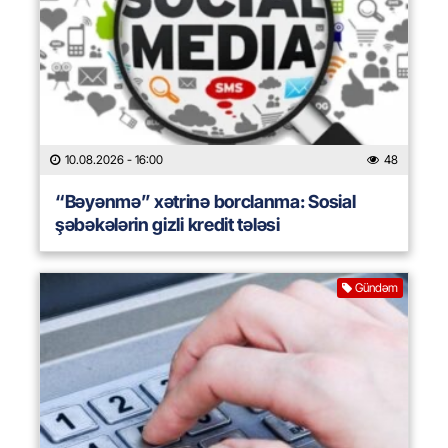
10.08.2026
- 16:00
48
“Bəyənmə” xətrinə borclanma: Sosial
şəbəkələrin gizli kredit tələsi
Gündəm