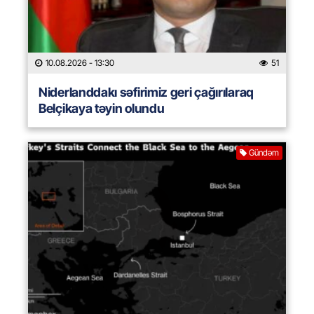
10.08.2026
- 13:30
51
Niderlanddakı səfirimiz geri çağırılaraq
Belçikaya təyin olundu
Gündəm