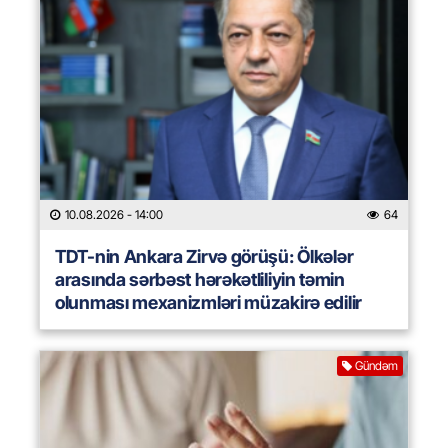
10.08.2026
- 14:00
64
TDT-nin Ankara Zirvə görüşü: Ölkələr
arasında sərbəst hərəkətliliyin təmin
olunması mexanizmləri müzakirə edilir
Gündəm