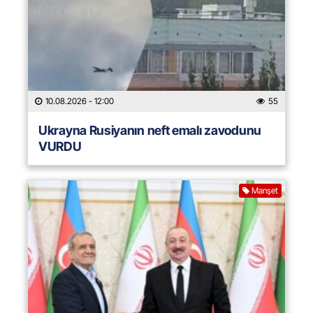
10.08.2026
- 12:00
55
Ukrayna Rusiyanın neft emalı zavodunu
VURDU
Manşet