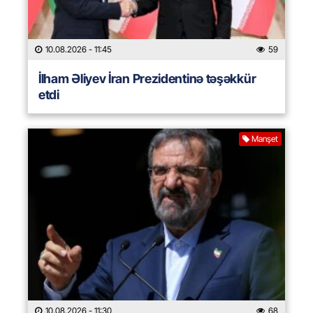
10.08.2026
- 11:45
59
İlham Əliyev İran Prezidentinə təşəkkür
etdi
Manşet
10.08.2026
- 11:30
68