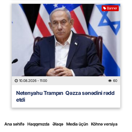
Banner
10.08.2026
- 11:00
60
Netenyahu Trampın Qəzza sənədini rədd
etdi
Ana səhifə
Haqqımızda
Əlaqə
Media üçün
Köhnə versiya