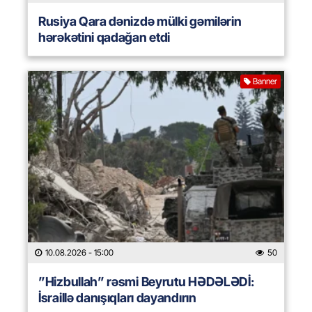
Rusiya Qara dənizdə mülki gəmilərin
hərəkətini qadağan etdi
Banner
10.08.2026
- 15:00
50
”Hizbullah” rəsmi Beyrutu HƏDƏLƏDİ:
İsraillə danışıqları dayandırın