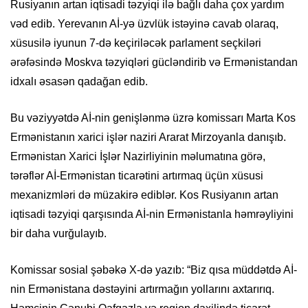
Rusiyanın artan iqtisadi təzyiqi ilə bağlı daha çox yardım
vəd edib. Yerevanın Aİ-yə üzvlük istəyinə cavab olaraq,
xüsusilə iyunun 7-də keçiriləcək parlament seçkiləri
ərəfəsində Moskva təzyiqləri gücləndirib və Ermənistandan
idxalı əsasən qadağan edib.
Bu vəziyyətdə Aİ-nin genişlənmə üzrə komissarı Marta Kos
Ermənistanın xarici işlər naziri Ararat Mirzoyanla danışıb.
Ermənistan Xarici İşlər Nazirliyinin məlumatına görə,
tərəflər Aİ-Ermənistan ticarətini artırmaq üçün xüsusi
mexanizmləri də müzakirə ediblər. Kos Rusiyanın artan
iqtisadi təzyiqi qarşısında Aİ-nin Ermənistanla həmrəyliyini
bir daha vurğulayıb.
Komissar sosial şəbəkə X-də yazıb: “Biz qısa müddətdə Aİ-
nin Ermənistana dəstəyini artırmağın yollarını axtarırıq.