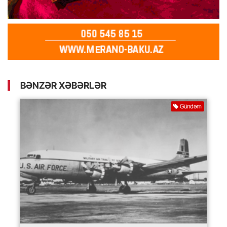
BƏNZƏR XƏBƏRLƏR
Gündəm