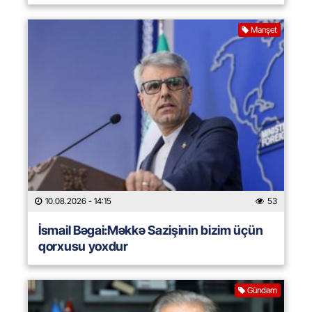
Manşet
10.08.2026
- 14:15
53
İsmail Bəgai:Məkkə Sazişinin bizim üçün
qorxusu yoxdur
Gündəm