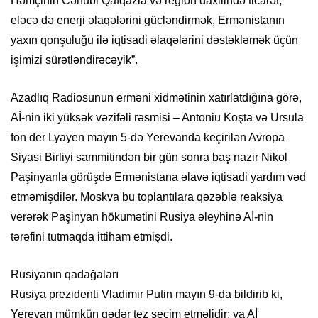
Həmçinin Cənubi Qafqazla və region daxilində ticarət,
eləcə də enerji əlaqələrini gücləndirmək, Ermənistanın
yaxın qonşuluğu ilə iqtisadi əlaqələrini dəstəkləmək üçün
işimizi sürətləndirəcəyik”.
Azadlıq Radiosunun erməni xidmətinin xatırlatdığına görə,
Aİ-nin iki yüksək vəzifəli rəsmisi – Antoniu Koşta və Ursula
fon der Lyayen mayın 5-də Yerevanda keçirilən Avropa
Siyasi Birliyi sammitindən bir gün sonra baş nazir Nikol
Paşinyanla görüşdə Ermənistana əlavə iqtisadi yardım vəd
etməmişdilər. Moskva bu toplantılara qəzəblə reaksiya
verərək Paşinyan hökumətini Rusiya əleyhinə Aİ-nin
tərəfini tutmaqda ittiham etmişdi.
Rusiyanın qadağaları
Rusiya prezidenti Vladimir Putin mayın 9-da bildirib ki,
Yerevan mümkün qədər tez seçim etməlidir: ya Aİ