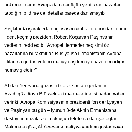
hökumətin artıq Avropada onlar üçün yeni ixrac bazarları
tapdığını bildirsə də, detallar barədə danışmayıb.
Seçkilərdə iştirak edən üç əsas müxalifət qrupundan birinin
lideri, keçmiş prezident Robert Koçaryan Paşinyanın
vədlərini rədd edib: “Avropalı fermerlər heç kimi öz
bazarlarına buraxmırlar. Rusiya isə Ermənistanın Avropa
İttifaqına gedən yolunu maliyyələşdirməyə hazır olmadığını
nümayiş etdirir”.
Aİ-dən Yerevana güzəştli ticarət şərtləri gözlənilir
AzadlıqRadiosu Brüsseldəki mənbələrinə istinadən xəbər
verir ki, Avropa Komissiyasının prezidenti fon der Lyayen
və Paşinyan bu gün – iyunun 3-də Aİ-nin Ermənistana
dəstəyini müzakirə etmək üçün telefonla danışacaqlar.
Məlumata görə, Aİ Yerevana maliyyə yardımı göstərməyə