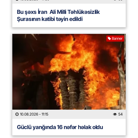
Bu şəxs İran Ali Milli Təhlükəsizlik
Şurasının katibi təyin edildi
Banner
10.08.2026
- 11:15
54
Güclü yanğında 16 nəfər həlak oldu