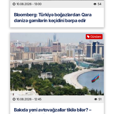
10.08.2026
- 13:00
54
Bloomberg: Türkiyə boğazlardan Qara
dənizə gəmilərin keçidini bərpa edir
Gündəm
10.08.2026
- 12:45
51
Bakıda yeni avtovağzallar tikilə bilər? –