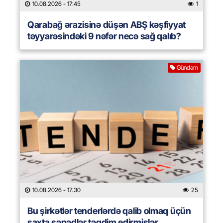
10.08.2026
- 17:45
1
Qarabağ ərazisinə düşən ABŞ kəşfiyyat
təyyarəsindəki 9 nəfər necə sağ qalıb?
Gündəm
10.08.2026
- 17:30
25
Bu şirkətlər tenderlərdə qalib olmaq üçün
saxta sənədlər təqdim edirmişlər