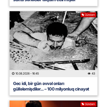
Gündəm
10.08.2026
- 16:45
43
Gec idi, bir gün əvvəl onları
güllələmişdilər… – 100 milyonluq cinayət
Gündəm