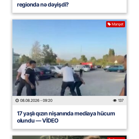
regionda nə dəyişdi?
Manşet
08.08.2026
- 09:20
137
17 yaşlı qızın nişanında mediaya hücum
olundu — VİDEO