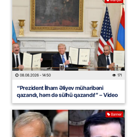
08.08.2026
- 14:50
171
“Prezident İlham Əliyev müharibəni
qazandı, həm də sülhü qazandı!” – Video
Banner