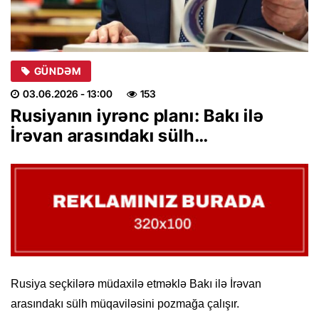
GÜNDƏM
03.06.2026
- 13:00
153
Rusiyanın iyrənc planı: Bakı ilə
İrəvan arasındakı sülh…
Rusiya seçkilərə müdaxilə etməklə Bakı ilə İrəvan
arasındakı sülh müqaviləsini pozmağa çalışır.