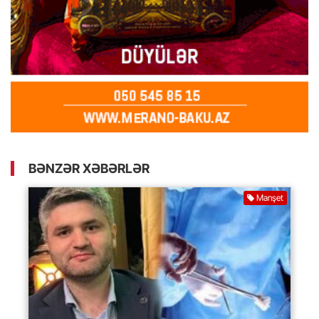
BƏNZƏR XƏBƏRLƏR
Manşet