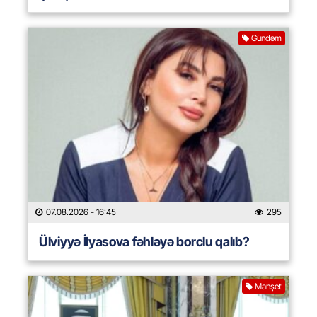
Gündəm
07.08.2026
- 16:45
295
Ülviyyə İlyasova fəhləyə borclu qalıb?
Manşet