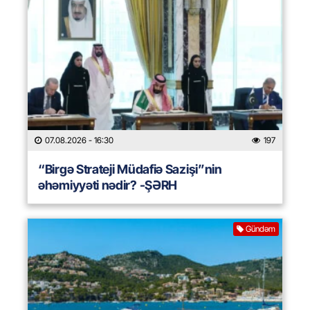
07.08.2026
- 16:30
197
“Birgə Strateji Müdafiə Sazişi”nin
əhəmiyyəti nədir? -ŞƏRH
Gündəm