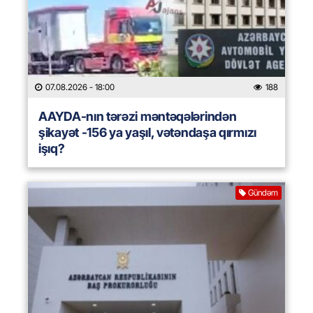
07.08.2026
- 18:00
188
AAYDA-nın tərəzi məntəqələrindən
şikayət -156 ya yaşıl, vətəndaşa qırmızı
işıq?
Gündəm