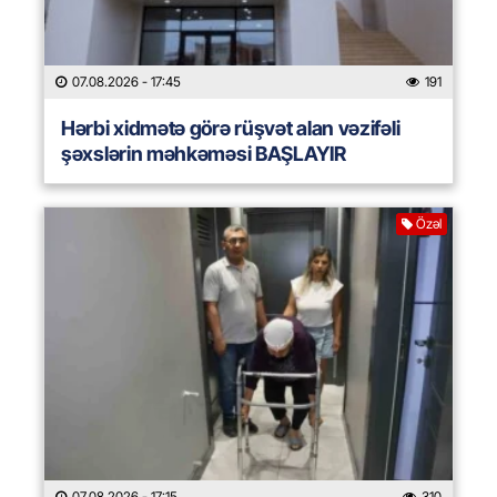
07.08.2026
- 17:45
191
Hərbi xidmətə görə rüşvət alan vəzifəli
şəxslərin məhkəməsi BAŞLAYIR
Özəl
07.08.2026
- 17:15
310