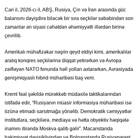
Cari il, 2026-cı il, ABŞ, Rusiya, Çin və İran arasında güc
balansını dəyişdirə biləcək bir sıra seçkilər səbəbindən son
zamanlar ən siyasi cəhətdən əhəmiyyətli illərdən birinə
çevrilib.
Amerikalı mühafizəkar nəşrin qeyd etdiyi kimi, amerikalılar
aralıq konqres seçkilərinə diqqət yetirərkən və Avropa
zəifləyən NATO fonunda həll yolları axtararkən, Avrasiyada
genişmiqyaslı hibrid müharibəsi baş verir.
Kreml fəal şəkildə mürəkkəb müdaxilə taktikalarından
istifadə edir, “Rusiyanın müasir informasiya müharibəsi isə
özünə etimadı sarsıtmağa yönəlib. Demokratik cəmiyyətlər
institutlara, seçkilərə, mediaya və hətta obyektiv həqiqətə
inamını itirəndə Moskva qalib gəlir”. Macarıstanda
hakimiyyət dəyişikliyindən və Bolqarıstanda Rusiyapərəst