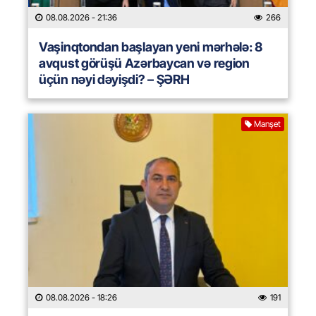
08.08.2026
- 21:36
266
Vaşinqtondan başlayan yeni mərhələ: 8
avqust görüşü Azərbaycan və region
üçün nəyi dəyişdi? – ŞƏRH
Manşet
08.08.2026
- 18:26
191