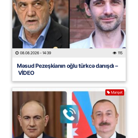
08.08.2026
- 14:39
115
Məsud Pezeşkianın oğlu türkcə danışdı –
VİDEO
Manşet