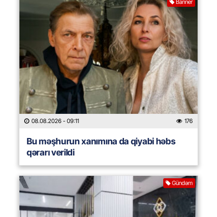
Banner
08.08.2026
- 09:11
176
Bu məşhurun xanımına da qiyabi həbs
qərarı verildi
Gündəm