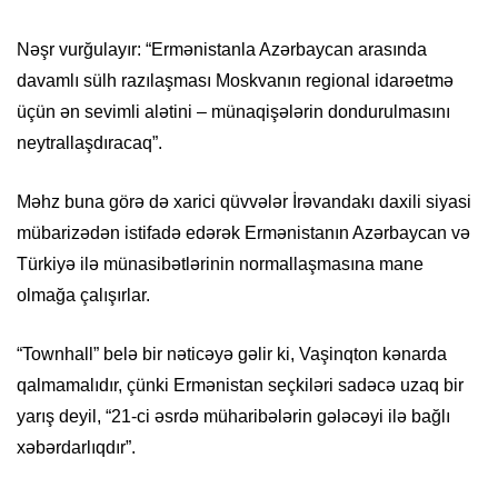
Nəşr vurğulayır: “Ermənistanla Azərbaycan arasında
davamlı sülh razılaşması Moskvanın regional idarəetmə
üçün ən sevimli alətini – münaqişələrin dondurulmasını
neytrallaşdıracaq”.
Məhz buna görə də xarici qüvvələr İrəvandakı daxili siyasi
mübarizədən istifadə edərək Ermənistanın Azərbaycan və
Türkiyə ilə münasibətlərinin normallaşmasına mane
olmağa çalışırlar.
“Townhall” belə bir nəticəyə gəlir ki, Vaşinqton kənarda
qalmamalıdır, çünki Ermənistan seçkiləri sadəcə uzaq bir
yarış deyil, “21-ci əsrdə müharibələrin gələcəyi ilə bağlı
xəbərdarlıqdır”.