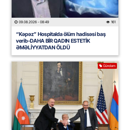
09.08.2026
- 08:49
161
“Kəpəz” Hospitalda ölüm hadisəsi baş
verib-DAHA BİR QADIN ESTETİK
ƏMƏLİYYATDAN ÖLDÜ
Gündəm