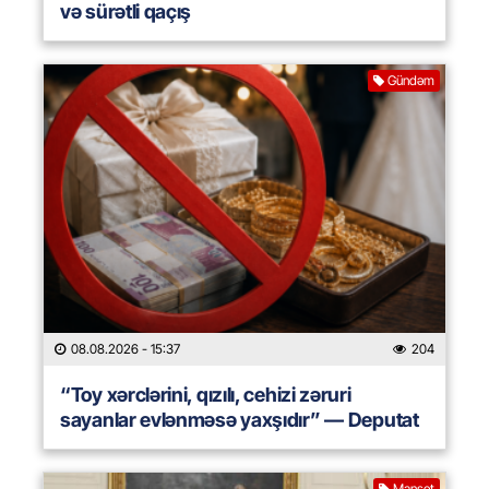
və sürətli qaçış
Gündəm
08.08.2026
- 15:37
204
“Toy xərclərini, qızılı, cehizi zəruri
sayanlar evlənməsə yaxşıdır” — Deputat
Manşet