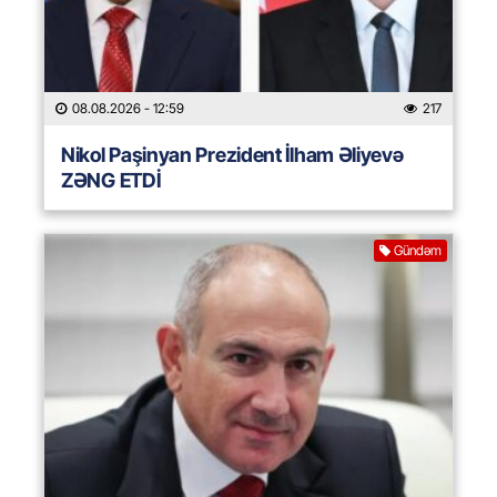
08.08.2026
- 12:59
217
Nikol Paşinyan Prezident İlham Əliyevə
ZƏNG ETDİ
Gündəm