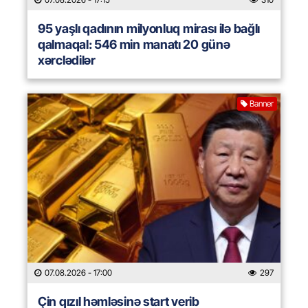
95 yaşlı qadının milyonluq mirası ilə bağlı
qalmaqal: 546 min manatı 20 günə
xərclədilər
Banner
07.08.2026
- 17:00
297
Çin qızıl həmləsinə start verib