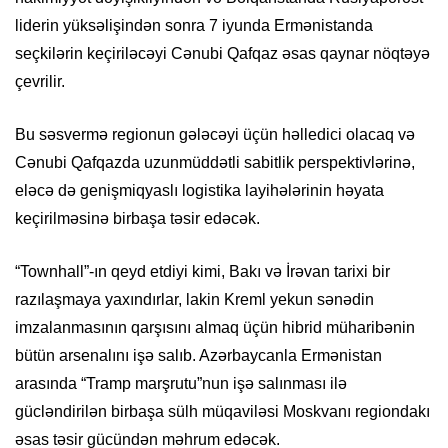
liderin yüksəlişindən sonra 7 iyunda Ermənistanda
seçkilərin keçiriləcəyi Cənubi Qafqaz əsas qaynar nöqtəyə
çevrilir.
Bu səsvermə regionun gələcəyi üçün həlledici olacaq və
Cənubi Qafqazda uzunmüddətli sabitlik perspektivlərinə,
eləcə də genişmiqyaslı logistika layihələrinin həyata
keçirilməsinə birbaşa təsir edəcək.
“Townhall”-ın qeyd etdiyi kimi, Bakı və İrəvan tarixi bir
razılaşmaya yaxındırlar, lakin Kreml yekun sənədin
imzalanmasının qarşısını almaq üçün hibrid müharibənin
bütün arsenalını işə salıb. Azərbaycanla Ermənistan
arasında “Tramp marşrutu”nun işə salınması ilə
gücləndirilən birbaşa sülh müqaviləsi Moskvanı regiondakı
əsas təsir gücündən məhrum edəcək.