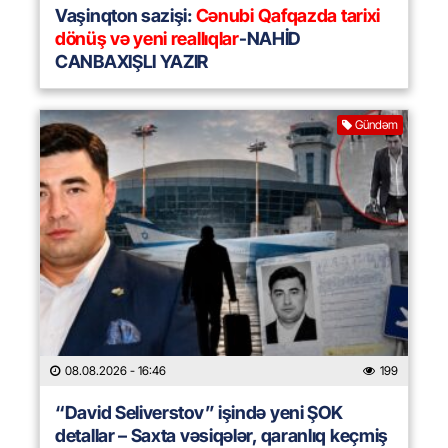
Vaşinqton sazişi:
Cənubi Qafqazda tarixi
dönüş və yeni reallıqlar
-NAHİD
CANBAXIŞLI YAZIR
Gündəm
08.08.2026
- 16:46
199
“David Seliverstov” işində yeni ŞOK
detallar – Saxta vəsiqələr, qaranlıq keçmiş