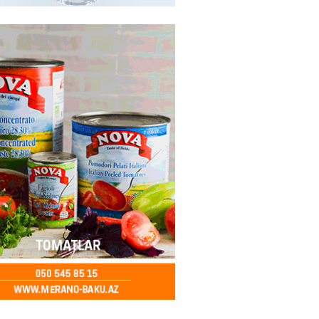
– Azərbaycanlıların yemək
i
2026
- 15:45
169
yada yeni səfirimiz kimdir? –
2026
- 15:30
171
, Səudiyyə Ərəbistanı və
an arasında Məkkə müdafiə
imzalanıb
2026
- 15:15
149
Ukraynaya bu silahı verməkdən
etdi: ABŞ-ın özünün bu raketlərə
ı var