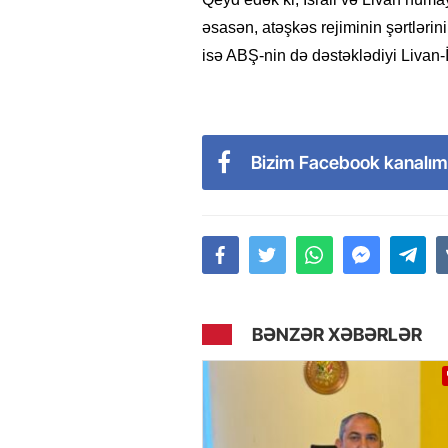
əsasən, atəşkəs rejiminin şərtlərini
isə ABŞ-nin də dəstəklədiyi Livan-İ
Bizim Facebook kanalım
BƏNZƏR XƏBƏRLƏR