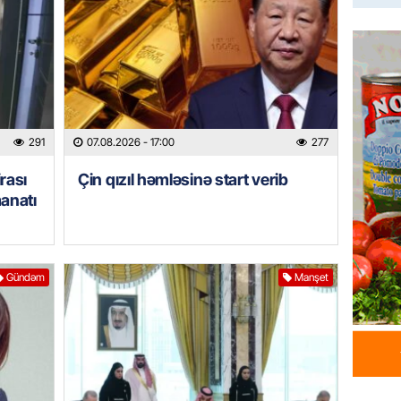
milyon 
xərclər
07.08.
GÜNDƏM
Malayzi
Dosye
291
07.08.2026
- 17:00
277
07.08.
rası
Çin qızıl həmləsinə start verib
manatı
MANŞET
Türkiyə
Pakist
sazişi 
Gündəm
Manşet
07.08.
ÖZƏL
Tramp 
imtina 
ehtiyac