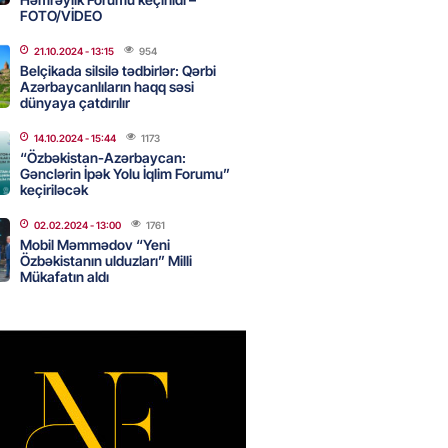
FOTO/VİDEO
 şənliyində yaralanan rus
21.10.2024
- 13:15
954
 öldü – VİDEO
Belçikada silsilə tədbirlər: Qərbi
Azərbaycanlıların haqq səsi
2026
- 17:30
286
dünyaya çatdırılır
14.10.2024
- 15:44
1173
“Özbəkistan-Azərbaycan:
ı qadının milyonluq mirası ilə
Gənclərin İpək Yolu İqlim Forumu”
almaqal: 546 min manatı 20
keçiriləcək
rclədilər
02.02.2024
- 13:00
1761
2026
- 17:15
291
Mobil Məmmədov “Yeni
Özbəkistanın ulduzları” Milli
Mükafatın aldı
ıl həmləsinə start verib
2026
- 17:00
277
 İlyasova fəhləyə borclu qalıb?
2026
- 16:45
276