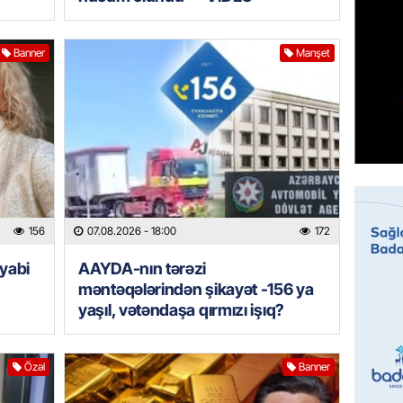
MANŞET
Banner
Manşet
“Birgə 
əhəmiy
07.08.
İDMAN
Albani
“Liverp
07.08.
156
07.08.2026
- 18:00
172
HADISƏ
yabi
AAYDA-nın tərəzi
Tovuzda
məntəqələrindən şikayət -156 ya
qardaşı
yaşıl, vətəndaşa qırmızı işıq?
07.08.
Özəl
Banner
GÜNDƏM
Türkiyə