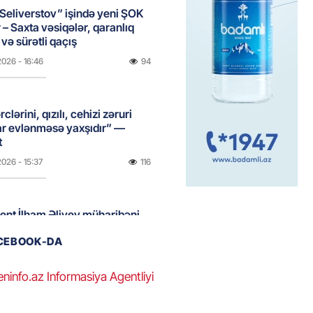
Seliverstov” işində yeni ŞOK
r – Saxta vəsiqələr, qaranlıq
və sürətli qaçış
2026
- 16:46
94
clərini, qızılı, cehizi zəruri
ar evlənməsə yaxşıdır” —
t
2026
- 15:37
116
ent İlham Əliyev müharibəni
, həm də sülhü qazandı!” –
ACEBOOK-DA
2026
- 14:50
110
eninfo.az Informasiya Agentliyi