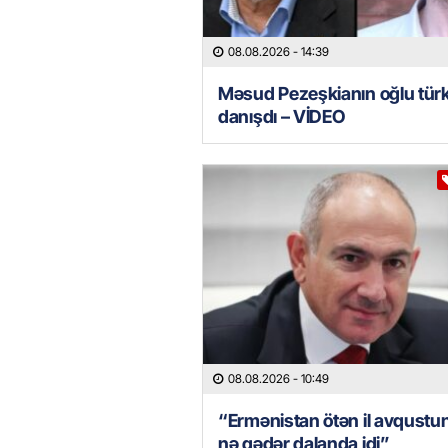
08.08.2026
- 14:39
Məsud Pezeşkianın oğlu tür
danışdı – VİDEO
08.08.2026
- 10:49
“Ermənistan ötən il avqustu
nə qədər dalanda idi”