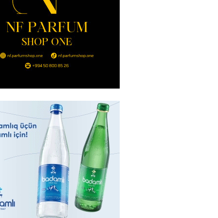
Strateji Müdafiə Sazişi”nin
yəti nədir? -ŞƏRH
2026
- 16:30
179
ya klubuna keçən Kamil
ul”da oynamaq istəyir
2026
- 16:15
260
 qadın qətlə yetirildi – Şübhəli
 oğludur
2026
- 16:00
245
də 37,6 milyon, Rusiyada 16,7