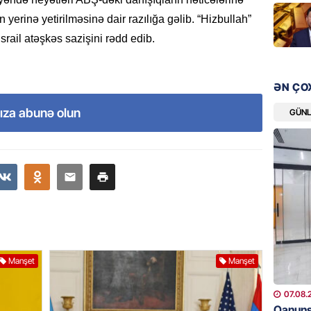
ŞOU-BIZ
n yerinə yetirilməsinə dair razılığa gəlib. “Hizbullah”
“Qızımı
xərcləy
srail atəşkəs sazişini rədd edib.
08.08.
ƏN ÇO
GÜNDƏM
18 il s
ıza abunə olun
GÜN
regiond
08.08.
MANŞET
17 yaşl
olundu
08.08.
BANNER
Manşet
Manşet
Bu məşh
qərarı v
07.08.
Qanuns