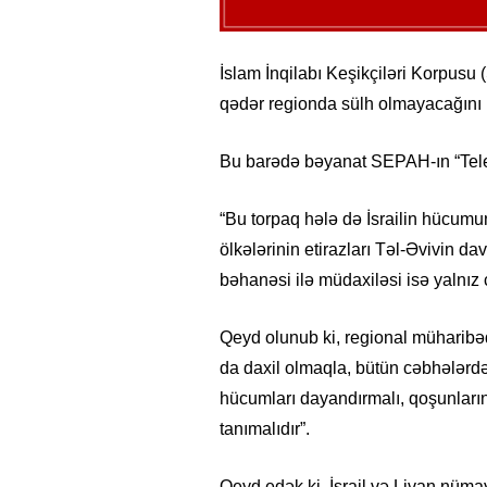
İslam İnqilabı Keşikçiləri Korpus
qədər regionda sülh olmayacağını 
Bu barədə bəyanat SEPAH-ın “Tele
“Bu torpaq hələ də İsrailin hücumun
ölkələrinin etirazları Təl-Əvivin d
bəhanəsi ilə müdaxiləsi isə yalnız c
Qeyd olunub ki, regional müharibədə
da daxil olmaqla, bütün cəbhələrdə 
hücumları dayandırmalı, qoşunların
tanımalıdır”.
Qeyd edək ki, İsrail və Livan nüma