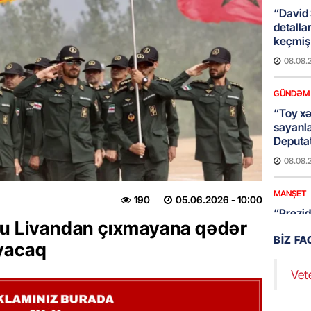
“David 
detalla
keçmiş 
08.08.
GÜNDƏM
“Toy xər
sayanl
Deputa
08.08.
MANŞET
190
05.06.2026
- 10:00
“Prezid
su Livandan çıxmayana qədər
qazandı
BIZ F
Video
yacaq
08.08.
Vet
BANNER