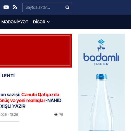
Search…
MƏDƏNIYYƏT
DIGƏR
 LENTİ
on sazişi:
Cənubi Qafqazda
önüş və yeni reallıqlar
-NAHİD
IŞLI YAZIR
2026
- 18:26
76