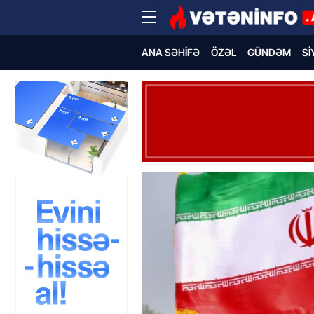
ANA SƏHIFƏ
ÖZƏL
GÜNDƏM
SI