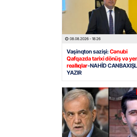
08.08.2026
- 18:26
Vaşinqton sazişi:
Cənubi
Qafqazda tarixi dönüş və ye
reallıqlar
-NAHİD CANBAXIŞL
YAZIR