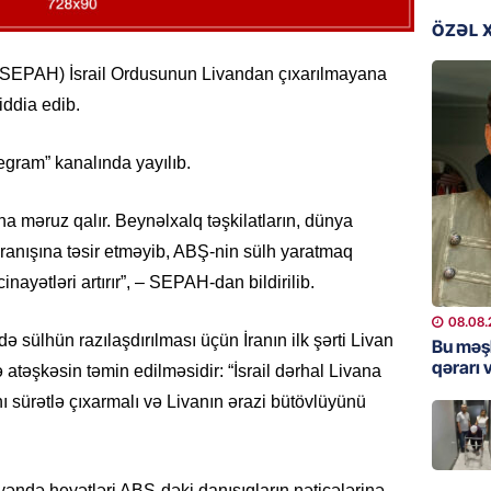
Məsud P
– VİDE
ÖZƏL 
08.08.
u (SEPAH) İsrail Ordusunun Livandan çıxarılmayana
iddia edib.
MANŞET
Nikol P
ZƏNG E
gram” kanalında yayılıb.
08.08.
a məruz qalır. Beynəlxalq təşkilatların, dünya
ÖLKƏ
avranışına təsir etməyib, ABŞ-nin sülh yaratmaq
Xocavə
inayətləri artırır”, – SEPAH-dan bildirilib.
08.08.
08.08.
 sülhün razılaşdırılması üçün İranın ilk şərti Livan
Bu məş
GÜNDƏM
qərarı v
atəşkəsin təmin edilməsidir: “İsrail dərhal Livana
“Erməni
ı sürətlə çıxarmalı və Livanın ərazi bütövlüyünü
qədər d
08.08.
yəndə heyətləri ABŞ-dəki danışıqların nəticələrinə