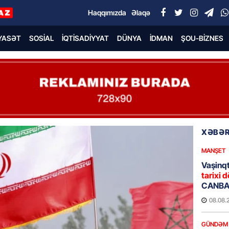
Haqqımızda
Əlaqə
YASƏT
SOSIAL
İQTISADIYYAT
DÜNYA
İDMAN
ŞOU-BIZNES
XƏBƏR
MANŞET
Vaşinqt
tarixi d
CANBAX
08.08.
GÜNDƏM