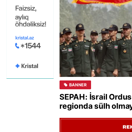
BANNER
SEPAH: İsrail Ordu
regionda sülh olma